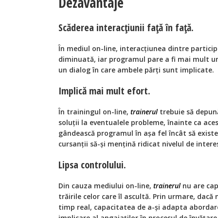
Dezavantaje
Scăderea interacțiunii față în față.
În mediul on-line, interacțiunea dintre particip
diminuată, iar programul pare a fi mai mult 
un dialog în care ambele părți sunt implicate.
Implică mai mult efort.
În trainingul on-line,
trainerul
trebuie să depun
soluții la eventualele probleme, înainte ca ace
gândească programul în așa fel încât să exis
cursanții să-și mențină ridicat nivelul de intere
Lipsa controlului.
Din cauza mediului on-line,
trainerul
nu are capa
trăirile celor care îl ascultă. Prin urmare, dacă
timp real, capacitatea de a-și adapta abordare
implicare al angajaților în procesul de învățar