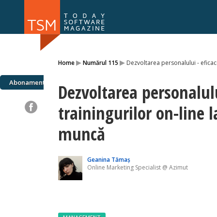
Numărul 169
Numărul 
▸
▸
Home
Numărul 115
Dezvoltarea personalului - eficaci
NOU
Abonamente
Dezvoltarea personalulu
trainingurilor on-line l
muncă
Geanina Tămaș
Online Marketing Specialist @ Azimut