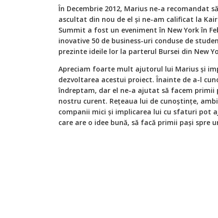
În Decembrie 2012, Marius ne-a recomandat să
ascultat din nou de el și ne-am calificat la Ka
Summit a fost un eveniment în New York în Feb
inovative 50 de business-uri conduse de studen
prezinte ideile lor la parterul Bursei din New 
Apreciam foarte mult ajutorul lui Marius și imp
dezvoltarea acestui proiect. Înainte de a-l cun
îndreptam, dar el ne-a ajutat să facem primii 
nostru curent. Rețeaua lui de cunoștințe, ambi
companii mici și implicarea lui cu sfaturi pot a
care are o idee bună, să facă primii pași spre u