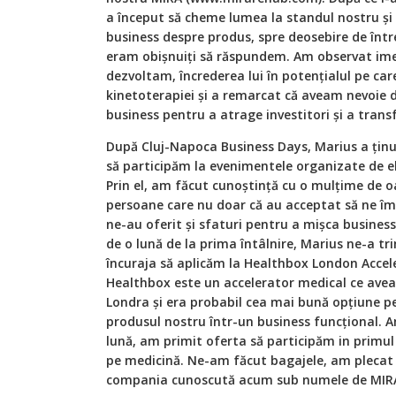
a început să cheme lumea la standul nostru și 
business despre produs, spre deosebire de într
eram obișnuiți să răspundem. Am observat imed
dezvoltam, încrederea lui în potențialul pe ca
kinetoterapiei și a remarcat că aveam nevoie d
business pentru a atrage investitori și a tran
După Cluj-Napoca Business Days, Marius a ținut
să participăm la evenimentele organizate de e
Prin el, am făcut cunoștință cu o mulțime de o
persoane care nu doar că au acceptat să ne îm
ne-au oferit și sfaturi pentru a mișca business
de o lună de la prima întâlnire, Marius ne-a tr
încuraja să aplicăm la Healthbox London Acce
Healthbox este un accelerator medical ce avea
Londra și era probabil cea mai bună opțiune 
produsul nostru într-un business funcțional. A
lună, am primit oferta să participăm in primu
pe medicină. Ne-am făcut bagajele, am plecat
compania cunoscută acum sub numele de MIR