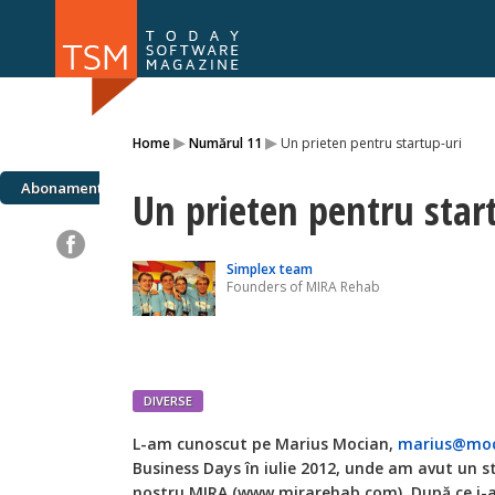
Numărul 169
Numărul 
▸
▸
Home
Numărul 11
Un prieten pentru startup-uri
NOU
Abonamente
Un prieten pentru star
Simplex team
Founders of MIRA Rehab
DIVERSE
L-am cunoscut pe Marius Mocian,
marius@moc
Business Days în iulie 2012, unde am avut un 
nostru MIRA (www.mirarehab.com). După ce i-a