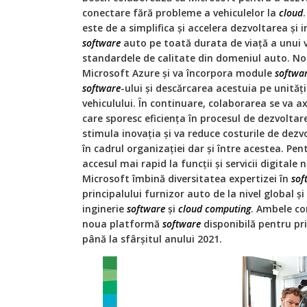
conectare fără probleme a vehiculelor la
cloud
este de a simplifica și accelera dezvoltarea și
software
auto pe toată durata de viață a unui v
standardele de calitate din domeniul auto. No
Microsoft Azure și va încorpora module
softwa
software
-ului și descărcarea acestuia pe unităț
vehiculului. În continuare, colaborarea se va 
care sporesc eficiența în procesul de dezvolta
stimula inovația și va reduce costurile de dez
în cadrul organizației dar și între acestea. Pe
accesul mai rapid la funcții și servicii digitale
Microsoft îmbină diversitatea expertizei în
sof
principalului furnizor auto de la nivel global ș
inginerie
software
și
cloud computing
. Ambele co
noua platformă
software
disponibilă pentru pr
până la sfârșitul anului 2021.