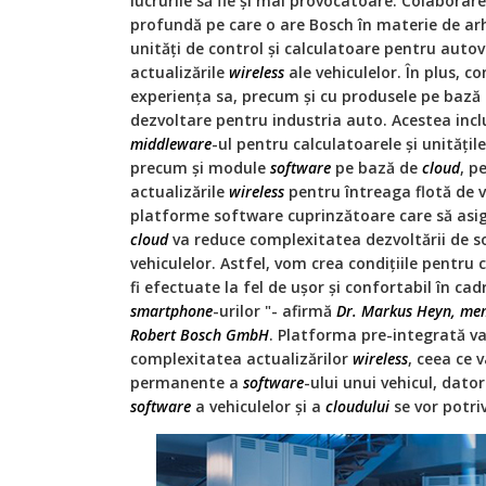
lucrurile să fie și mai provocatoare. Colaborar
profundă pe care o are Bosch în materie de arhi
unități de control și calculatoare pentru auto
actualizările
wireless
ale vehiculelor. În plus, c
experiența sa, precum și cu produsele pe bază
dezvoltare pentru industria auto. Acestea inc
middleware
-ul pentru calculatoarele și unitățile
precum și module
software
pe bază de
cloud
, p
actualizările
wireless
pentru întreaga flotă de v
platforme software cuprinzătoare care să asigu
cloud
va reduce complexitatea dezvoltării de so
vehiculelor. Astfel, vom crea condițiile pentru 
fi efectuate la fel de ușor și confortabil în cadr
smartphone
-urilor "- afirmă
Dr. Markus Heyn, memb
Robert Bosch GmbH
. Platforma pre-integrată v
complexitatea actualizărilor
wireless
, ceea ce 
permanente a
software
-ului unui vehicul, dato
software
a vehiculelor și a
cloudului
se vor potri