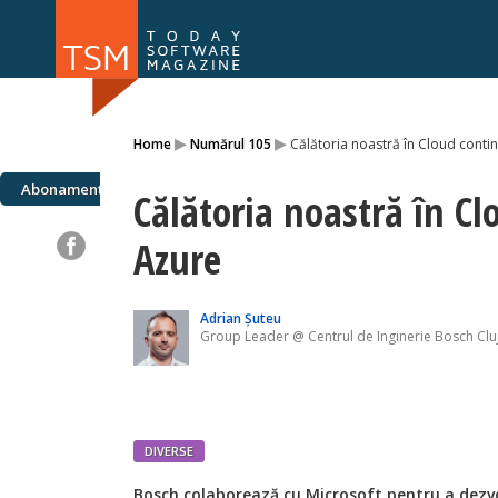
Numărul 169
Numărul 
▸
▸
Home
Numărul 105
Călătoria noastră în Cloud conti
NOU
Abonamente
Călătoria noastră în C
Azure
Adrian Șuteu
Group Leader @ Centrul de Inginerie Bosch Clu
DIVERSE
Bosch colaborează cu Microsoft pentru a dez