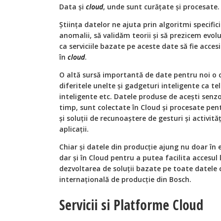
Data și
cloud
, unde sunt curățate și procesate.
Știința datelor ne ajuta prin algoritmi specific
anomalii, să validăm teorii și să prezicem evol
ca serviciile bazate pe aceste date să fie accesib
în
cloud
.
O altă sursă importantă de date pentru noi o c
diferitele unelte și gadgeturi inteligente ca t
inteligente etc. Datele produse de acești senzo
timp, sunt colectate în Cloud și procesate pen
și soluții de recunoaștere de gesturi și activităț
aplicații.
Chiar și datele din producție ajung nu doar în
dar și în Cloud pentru a putea facilita accesul l
dezvoltarea de soluții bazate pe toate datele 
internațională de producție din Bosch.
Servicii si Platforme Cloud