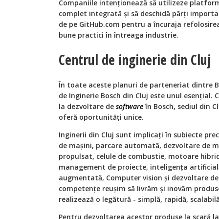
Companiile intenționează să utilizeze platfor
complet integrată și să deschidă părți import
de pe GitHub.com pentru a încuraja refolosirea
bune practici în întreaga industrie.
Centrul de inginerie din Cluj
În toate aceste planuri de parteneriat dintre B
de Inginerie Bosch din Cluj este unul esențial. 
la dezvoltare de
software
în Bosch, sediul din Cl
oferă oportunități unice.
Inginerii din Cluj sunt implicați în subiecte pr
de mașini, parcare automată, dezvoltare de mi
propulsat, celule de combustie, motoare hibri
management de proiecte, inteligența artificială,
augmentată, Computer vision și dezvoltare d
competențe reușim să livrăm și inovăm produse 
realizează o legătură - simplă, rapidă, scalabil
Pentru dezvoltarea acestor produse la scară 