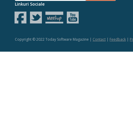
Linkuri Sociale
Copyright © 2022 Today Software Magazine |
Contact
|
Feedback
|
Pr