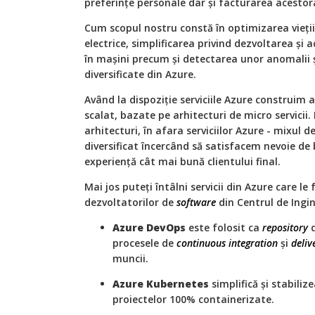
preferințe personale dar și facturarea acestora
Cum scopul nostru constă în optimizarea vieții
electrice, simplificarea privind dezvoltarea și 
în mașini precum și detectarea unor anomalii și a
diversificate din Azure.
Având la dispoziție serviciile Azure construim a
scalat, bazate pe arhitecturi de micro servici
arhitecturi, în afara serviciilor Azure - mixul d
diversificat încercând să satisfacem nevoie de 
experiență cât mai bună clientului final.
Mai jos puteți întâlni servicii din Azure care l
dezvoltatorilor de
software
din Centrul de Ingin
Azure DevOps
este folosit ca
repository
d
procesele de
continuous integration
și
deliv
muncii.
Azure Kubernetes
simplifică și stabili
proiectelor 100% containerizate.