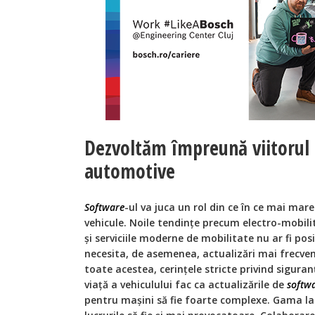
Dezvoltăm împreună viitorul 
automotive
Software
-ul va juca un rol din ce în ce mai mare
vehicule. Noile tendințe precum electro-mobi
și serviciile moderne de mobilitate nu ar fi pos
necesita, de asemenea, actualizări mai frecvent
toate acestea, cerințele stricte privind siguran
viață a vehiculului fac ca actualizările de
softwa
pentru mașini să fie foarte complexe. Gama lar