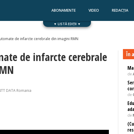
ABONAMENTE
VIDEO
REDACȚIA
▼ LISTĂ EDIȚII ▼
Numărul 168
Numărul 167
automate de infarcte cerebrale din imagini RMN
mate de infarcte cerebrale
În a
RMN
Ma
de
Ser
cor
 NTT DATA Romania
de
Edu
ada
de
(Cu
res