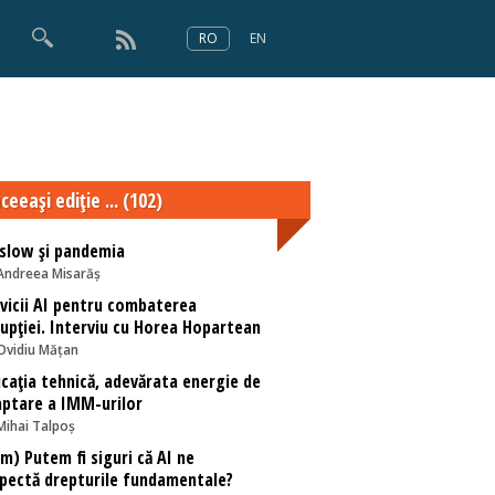
RO
EN
×
Numărul 166
ceeaşi ediţie ... (102)
slow și pandemia
Andreea Misarăș
vicii AI pentru combaterea
upției. Interviu cu Horea Hopartean
Ovidiu Mățan
cația tehnică, adevărata energie de
ptare a IMM-urilor
Mihai Talpoș
m) Putem fi siguri că AI ne
pectă drepturile fundamentale?