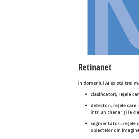
Retinanet
În domeniul AI există trei ma
clasificatori, rețele c
detectori, rețele care
într-un chenar și le cl
segmentatori, rețele c
obiectelor din imagine