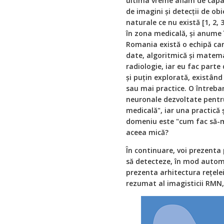
ultima vreme aflăm de capabil
de imagini și detecții de ob
naturale ce nu există [1, 2,
în zona medicală, și anume 
Romania există o echipă care
date, algoritmică și matemat
radiologie, iar eu fac parte 
și puțin explorată, existând
sau mai practice. O întrebar
neuronale dezvoltate pentru
medicală", iar una practică 
domeniu este "cum fac să-m
aceea mică?
În continuare, voi prezenta 
să detecteze, în mod automa
prezenta arhitectura rețelei
rezumat al imagisticii RMN, 