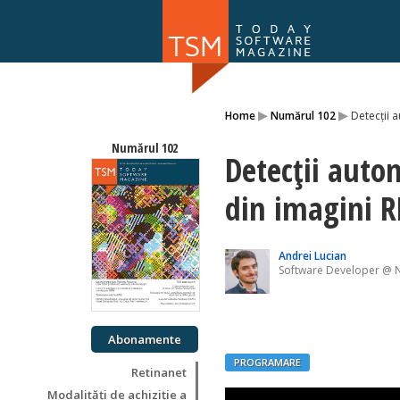
Numărul 169
▸
▸
Home
Numărul 102
Detecții 
NOU
Numărul 102
Detecții auto
din imagini 
Andrei Lucian
Software Developer @
Abonamente
PROGRAMARE
Retinanet
Modalități de achiziție a