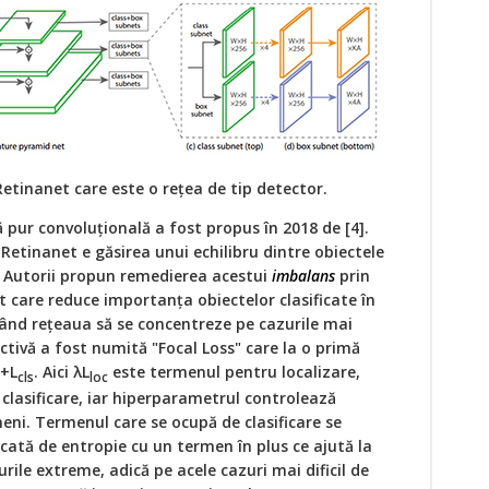
etinanet care este o rețea de tip detector.
 pur convoluțională a fost propus în 2018 de [4].
 Retinanet e găsirea unui echilibru dintre obiectele
i. Autorii propun remedierea acestui
imbalans
prin
st care reduce importanța obiectelor clasificate în
ând rețeaua să se concentreze pe cazurile mai
ectivă a fost numită "Focal Loss" care la o primă
+L
. Aici λL
este termenul pentru localizare,
cls
loc
clasificare, iar hiperparametrul controlează
rmeni. Termenul care se ocupă de clasificare se
cată de entropie cu un termen în plus ce ajută la
urile extreme, adică pe acele cazuri mai dificil de