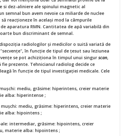
e si dez-aliniere ale spinului magnetic al
 un semnal bun avem nevoie ca miliarde de nuclee
 să reacționeze în același mod la câmpurile
 de aparatura RMN. Cantitatea de apă variabilă din
 foarte bun discriminant de semnal.
ispoziția radiologilor și medicilor o suită variată de
"secvențe", în funcție de tipul de țesut sau leziunea
cvențe se pot achiziționa în timpul unui singur
scan
,
 fie prezente. Tehnicianul radiolog decide ce
eagă în funcție de tipul investigației medicale. Cele
, mușchi: mediu, grăsime: hiperintens, creier materie
e alba: hiperintense ;
s, mușchi: mediu, grăsime: hiperintens, creier materie
e alba: hipointens ;
ale: intermediar, grăsime: hipointens, creier
, materie alba: hipointens ;