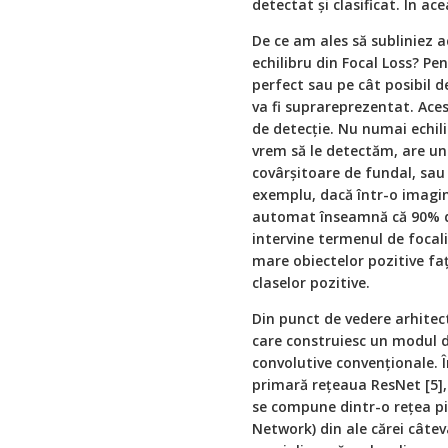
detectat și clasificat. În ac
De ce am ales să subliniez 
echilibru din Focal Loss? Pe
perfect sau pe cât posibil d
va fi suprareprezentat. Ace
de detecție. Nu numai echili
vrem să le detectăm, are un
covârșitoare de fundal, sau
exemplu, dacă într-o imagi
automat înseamnă că 90% din
intervine termenul de focal
mare obiectelor pozitive faț
claselor pozitive.
Din punct de vedere arhitec
care construiesc un modul d
convolutive convenționale. 
primară rețeaua ResNet [5],
se compune dintr-o rețea pi
Network) din ale cărei câteva