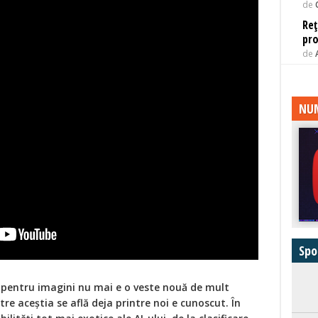
de
Reț
pro
de
NUM
Spo
I pentru imagini nu mai e o veste nouă de mult
tre aceștia se află deja printre noi e cunoscut. În