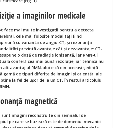
clasificare (Fig. 1).
iziție a imaginilor medicale
ot face mai multe investigații pentru a detecta
erebral, cele mai folosite modalități fiind
reună cu varianta de angio-CT, și rezonanța
dalități prezintă avantaje cât și dezavantaje: CT-
resupune o doză de radiație ionizantă, iar RMN-ul
tuală conferă cea mai bună rezoluție, iar tehnica nu
Un alt avantaj al RMN-ului e că din aceeași ședință
ă gamă de tipuri diferite de imagini și orientări ale
ține la fel de ușor de la un CT. În restul articolului
 RMN.
ezonanță magnetică
 sunt imagini reconstruite din semnalul de
piul pe care se bazează este de domeniul mecanicii
a, dar voi menționa doar că semnalul provine de la