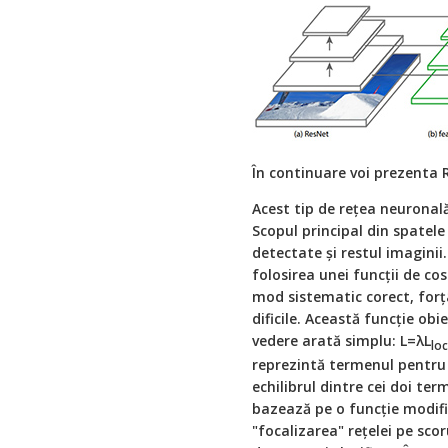
În continuare voi prezenta R
Acest tip de rețea neuronală
Scopul principal din spatele
detectate și restul imagini
folosirea unei funcții de co
mod sistematic corect, forț
dificile. Această funcție obi
vedere arată simplu: L=λL
loc
reprezintă termenul pentru 
echilibrul dintre cei doi te
bazează pe o funcție modifi
"focalizarea" rețelei pe scor