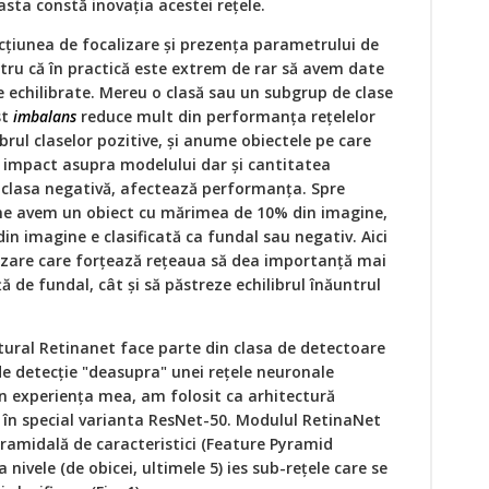
easta constă inovația acestei rețele.
acțiunea de focalizare și prezența parametrului de
ntru că în practică este extrem de rar să avem date
e echilibrate. Mereu o clasă sau un subgrup de clase
st
imbalans
reduce mult din performanța rețelelor
brul claselor pozitive, și anume obiectele pe care
 impact asupra modelului dar și cantitatea
 clasa negativă, afectează performanța. Spre
ne avem un obiect cu mărimea de 10% din imagine,
 imagine e clasificată ca fundal sau negativ. Aici
izare care forțează rețeaua să dea importanță mai
ă de fundal, cât și să păstreze echilibrul înăuntrul
tural Retinanet face parte din clasa de detectoare
e detecție "deasupra" unei rețele neuronale
În experiența mea, am folosit ca arhitectură
 în special varianta ResNet-50. Modulul RetinaNet
ramidală de caracteristici (Feature Pyramid
 nivele (de obicei, ultimele 5) ies sub-rețele care se