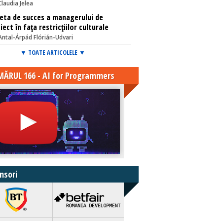
Claudia Jelea
eta de succes a managerului de
iect în fața restricțiilor culturale
Antal-Árpád Flórián-Udvari
▼ TOATE ARTICOLELE ▼
ĂRUL 166 - AI for Programmers
nsori