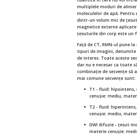
multiplele moduri de alinier
moleculelor de apă. Pentru
dintr-un volum mic de țesut
magnetice externe aplicate
țesuturile din corp este un
Față de CT, RMN-ul pune la d
tipuri de imagini, denumite 
de interes. Toate aceste se
dar nu e necesar ca toate să
combinație de secvențe să al
mai comune secvențe sunt:
T1 - fluid: hipointens
cenușie: mediu, materi
T2 - fluid: hiperinten
cenușie: mediu, materi
DWI difuzie - țesut mo
materie cenușie: mediu