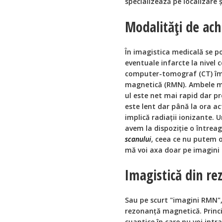
specializează pe localizare și 
Modalități de ach
În imagistica medicală se p
eventuale infarcte la nivel c
computer-tomograf (CT) împ
magnetică (RMN). Ambele mo
ul este net mai rapid dar p
este lent dar până la ora ac
implică radiații ionizante. 
avem la dispoziție o întreag
scanului
, ceea ce nu putem ob
mă voi axa doar pe imagini
Imagistică din r
Sau pe scurt "imagini RMN",
rezonanță magnetică. Princi
cuantice în care nu voi intr