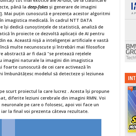
ități tot mai exotice ale AI-ului, de la clasificare
iecte, până la
deep-fakes
și generare de imagini
 3]. Mai puțin cunoscută e prezența acestor algoritmi
în imagistica medicală. În cadrul NTT DATA
 își dedică cunoștințele de statistică, analiză de
ică în proiecte ce dezvoltă aplicații de AI pentru
din ea. Această nișă a inteligenței artificiale e vastă
 încă multe necunoscute și întrebări mai filosofice
e abstractă ar fi dacă "se pretează rețelele
 imagini naturale la imagini din imagistica
și foarte cunoscută de cei care activează în
i îmbunătățesc modelul să detecteze și leziunea
INT
pe scurt proiectul la care lucrez . Acesta își propune
t, diferite leziuni cerebrale din imagini RMN. Voi
 neuronale pe care o folosesc, apoi voi face un
iar la final voi prezenta câteva rezultate.