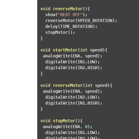
void
reverseMotor
()
{

  show(
"HEAT OFF"
);

  reverseMotor(SPEED_ROTATION);

  delay(TIME_ROTATION);

  stopMotor();

}

void
startMotor
(
int
 speed)
{

 analogWrite(ENA, speed);

  digitalWrite(IN1,LOW);

  digitalWrite(IN2,HIGH);

}

void
reverseMotor
(
int
 speed)
{

 analogWrite(ENA, speed);

  digitalWrite(IN2,LOW);

  digitalWrite(IN1,HIGH);

}

void
stopMotor
()
{

 analogWrite(ENA, 
0
);

  digitalWrite(IN1,LOW);

  digitalWrite(IN2,LOW);
