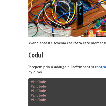
Având această schemă realizată este momentul
Codul
Începem prin a adăuga o
librărie
pentru
contro
by oliver.
#include 
#include 
#include 
#include 
#include 