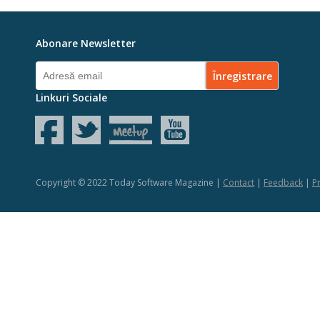
Abonare Newsletter
Linkuri Sociale
Copyright © 2022 Today Software Magazine |
Contact
|
Feedback
|
Pr