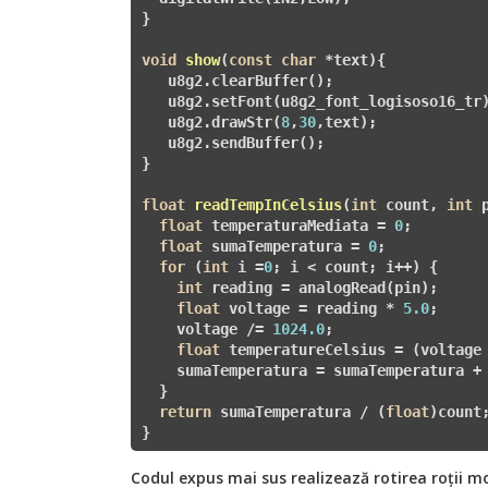
}

void
show
(
const
char
 *text)
{

   u8g2.clearBuffer();          

   u8g2.setFont(u8g2_font_logisoso16_tr)
   u8g2.drawStr(
8
,
30
,text);

   u8g2.sendBuffer();         

}

float
readTempInCelsius
(
int
 count, 
int
 
float
 temperaturaMediata = 
0
;

float
 sumaTemperatura = 
0
;

for
 (
int
 i =
0
; i < count; i++) {

int
 reading = analogRead(pin);

float
 voltage = reading * 
5.0
;

    voltage /= 
1024.0
;

float
 temperatureCelsius = (voltage
    sumaTemperatura = sumaTemperatura + 
  }

return
 sumaTemperatura / (
float
)count;
} 
Codul expus mai sus realizează rotirea roții mo