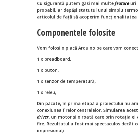
Cu siguranță putem găsi mai multe
feature-
uri
probabil, ar depăși statutul unui simplu term
articolul de față să acoperim funcționalitatea
Componentele folosite
Vom folosi o placă Arduino pe care vom conect
1 x breadboard,
1 x buton,
1 x senzor de temperatură,
1 x releu,
Din păcate, în prima etapă a proiectului nu am
conexiunea firelor centralelor. Simularea acest
driver
, un motor și o roată care prin rotația e
fire. Rezultatul a fost mai spectaculos decât cel
impresionați.