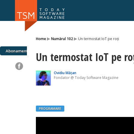
Numărul 169
Numărul 
▸
▸
Home
Numărul 102
Un termostat IoT pe roți
NOU
Abonamente
Un termostat IoT pe ro
Ovidiu Mățan
Fondator @ Today Software Magazine
PROGRAMARE