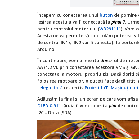
Începem cu conectarea unui
buton
de pornire /
Ieșirea acestuia va fi conectată la
pinul
7. Urme
pentru controlul motorului (
WB291111
). Vom 
Acesta ne va permite să controlăm puterea, vi
de control IN1 și IN2 vor fi conectați la porturi
Arduino.
În continuare, vom alimenta
driver
-ul de motor
AA (1.2 V), prin conectarea acestora VMS și GND.
conectate la motorul propriu zis. Dacă doriți 
folosirea motoarelor, o puteți face dacă citiți 
teleghidată
respectiv
Proiect IoT: Mașinuța pr
Adăugăm la final și un ecran pe care vom afișa
OLED 0.91
'' căruia îi vom conecta
pini
de control 
I2C - Data (SDA).