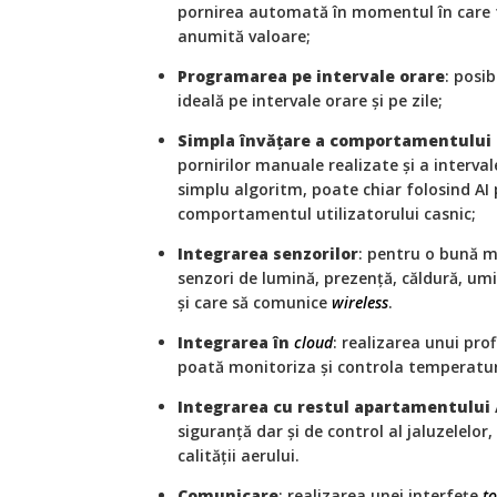
pornirea automată în momentul în care
anumită valoare;
Programarea pe intervale orare
: posi
ideală pe intervale orare și pe zile;
Simpla învățare a comportamentului u
pornirilor manuale realizate și a interval
simplu algoritm, poate chiar folosind AI 
comportamentul utilizatorului casnic;
Integrarea senzorilor
: pentru o bună m
senzori de lumină, prezență, căldură, umi
și care să comunice
wireless
.
Integrarea în
cloud
: realizarea unui prof
poată monitoriza și controla temperatu
Integrarea cu restul apartamentului 
siguranță dar și de control al jaluzelelor,
calității aerului.
Comunicare
: realizarea unei interfețe
t