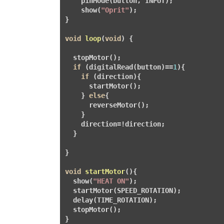
    pinMode(button, INPUT);

    show(
"Oprit"
);

}

void
loop
(
void
)
{

  stopMotor();

if
 (digitalRead(button)==
1
){

if
 (direction){

      startMotor();

    } 
else
{

      reverseMotor();

    }

    direction=!direction;

  }

}

void
startMotor
()
{

  show(
"HEAT ON"
);

  startMotor(SPEED_ROTATION);

  delay(TIME_ROTATION);

  stopMotor();

}
