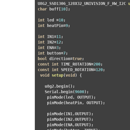
U8G2_SSD1306_128X32_UNIVISION_F_HW_I2C 
char
 buff[
10
];

int
 led =
10
int
 heatPin=
9
;

int
 IN1=
11
int
 IN2=
12
int
 ENA=
3
int
 button=
7
bool
 direction=
true
const
int
 TIME_ROTATION=
200
const
int
 SPEED_ROTATION=
120
;

void
setup
(
void
)
{

   u8g2.begin();

   Serial.begin(
9600
);

    pinMode(led, OUTPUT);

    pinMode(heatPin, OUTPUT);

    pinMode(IN1,OUTPUT);

    pinMode(IN2,OUTPUT); 

    pinMode(ENA,OUTPUT); 
