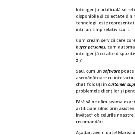
Inteligența artificială se r
disponibile și colectate din
tehnologii este reprezentat
într-un timp relativ scurt.
Cum creăm servicii care cor
buyer personas
, cum automat
inteligență cu alte dispozit
zi?
Sau, cum un
software
poate s
asemănătoare cu interacțiu
chat folosiți în
customer sup
problemele clienților și pen
Fără să ne dăm seama exact,
artificiale zilnic prin asiste
învățat" obiceiurile noastre,
recomandări.
Așadar, avem date! Marea în