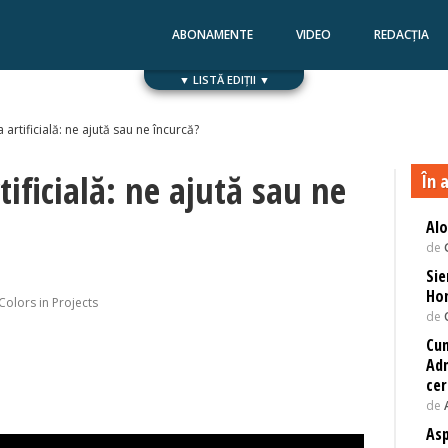
ABONAMENTE
VIDEO
REDACȚIA
▼ LISTĂ EDIȚII ▼
Numărul 168
Numărul 167
a artificială: ne ajută sau ne încurcă?
tificială: ne ajută sau ne
În a
Alo
de
Sie
Ho
Colors in Projects
de
Cum
Adm
cer
de
Asp