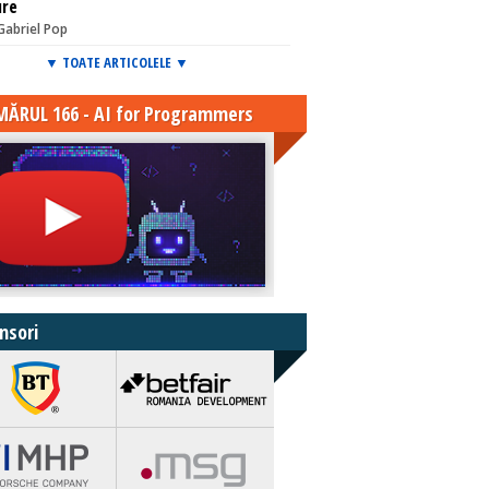
ure
Gabriel Pop
▼ TOATE ARTICOLELE ▼
ĂRUL 166 - AI for Programmers
nsori