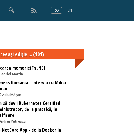
RO
EN
×
Numărul 166
ceeaşi ediţie ... (101)
carea memoriei în .NET
Gabriel Martin
mens Romania - interviu cu Mihai
man
Ovidiu Mățan
 să devii Kubernetes Certified
inistrator, de la practică, la
tificare
Andrei Petrescu
.NetCore App - de la Docker la