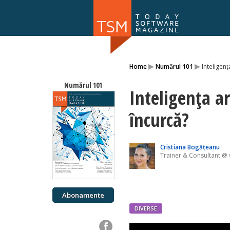
Numărul 169
▸
▸
Home
Numărul 101
Inteligenț
NOU
Numărul 101
Inteligența ar
încurcă?
Cristiana Bogățeanu
Trainer & Consultant @ 
Abonamente
DIVERSE