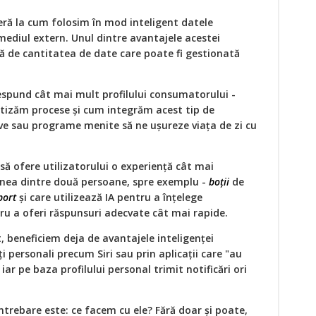
eferă la cum folosim în mod inteligent datele
 mediul extern. Unul dintre avantajele acestei
ă de cantitatea de date care poate fi gestionată
espund cât mai mult profilului consumatorului -
izăm procese și cum integrăm acest tip de
ive sau programe menite să ne ușureze viața de zi cu
ă ofere utilizatorului o experiență cât mai
nea dintre două persoane, spre exemplu -
boții
de
port
și care utilizează IA pentru a înțelege
tru a oferi răspunsuri adecvate cât mai rapide.
 beneficiem deja de avantajele inteligenței
nți personali precum Siri sau prin aplicații care "au
 iar pe baza profilului personal trimit notificări ori
trebare este: ce facem cu ele? Fără doar și poate,