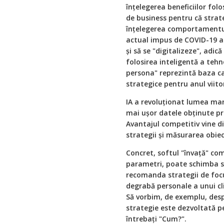
înțelegerea beneficiilor folo
de business pentru că strat
înțelegerea comportamentului
actual impus de COVID-19 a 
și să se "digitalizeze", adic
folosirea inteligentă a tehn
persona" reprezintă baza car
strategice pentru anul viito
IA a revoluționat lumea mark
mai ușor datele obținute pri
Avantajul competitiv vine di
strategii și măsurarea obiect
Concret, softul "învață" com
parametri, poate schimba st
recomanda strategii de foc
degrabă personale a unui cl
Să vorbim, de exemplu, desp
strategie este dezvoltată 
întrebați "Cum?".