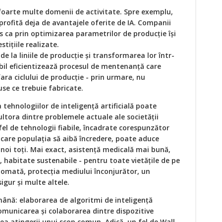
 foarte multe domenii de activitate. Spre exemplu,
 profită deja de avantajele oferite de IA. Companii
s ca prin optimizarea parametrilor de producție își
stițiile realizate.
de la liniile de producție și transformarea lor într-
abil eficientizează procesul de mentenanță care
fara ciclului de producție - prin urmare, nu
se ce trebuie fabricate.
tehnologiilor de inteligență artificială poate
ltora dintre problemele actuale ale societății
el de tehnologii fiabile, încadrate corespunzător
în care populația să aibă încredere, poate aduce
noi toți. Mai exact, asistență medicală mai bună,
, habitate sustenabile - pentru toate vietățile de pe
utomată, protecția mediului înconjurător, un
igur și multe altele.
ână: elaborarea de algoritmi de inteligență
comunicarea și colaborarea dintre dispozitive
ea atingerii unui scop comun. Adică, un fel de Wall-