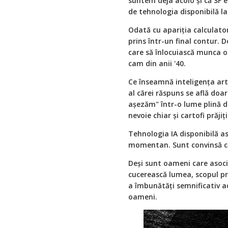
suntem deja acolo și că SF e
de tehnologia disponibilă 
Odată cu apariția calculator
prins într-un final contur. 
care să înlocuiască munca o
cam din anii '40.
Ce înseamnă inteligența artif
al cărei răspuns se află doa
așezăm" într-o lume plină d
nevoie chiar și cartofi prăjiți
Tehnologia IA disponibilă a
momentan. Sunt convinsă că a
Deși sunt oameni care asoci
cucerească lumea, scopul pr
a îmbunătăți semnificativ act
oameni.