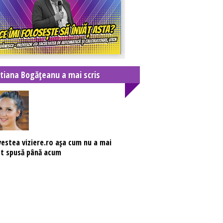
stiana Bogățeanu a mai scris
estea viziere.ro așa cum nu a mai
t spusă până acum