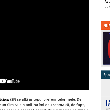
Az
de
NUM
Spo
iction
(SF) se află în topul preferințelor mele. De
 un film SF din anii '90 îmi dau seama că, de fapt,