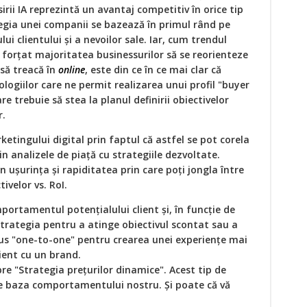
sirii IA reprezintă un avantaj competitiv în orice tip
egia unei companii se bazează în primul rând pe
 clientului și a nevoilor sale. Iar, cum trendul
forțat majoritatea businessurilor să se reorienteze
ă să treacă în
online
, este din ce în ce mai clar că
ologiilor care ne permit realizarea unui profil "buyer
e trebuie să stea la planul definirii obiectivelor
r.
etingului digital prin faptul că astfel se pot corela
n analizele de piață cu strategiile dezvoltate.
n ușurința și rapiditatea prin care poți jongla între
ivelor vs. RoI.
portamentul potențialului client și, în funcție de
rategia pentru a atinge obiectivul scontat sau a
us "one-to-one" pentru crearea unei experiențe mai
ient cu un brand.
re "Strategia prețurilor dinamice". Acest tip de
pe baza comportamentului nostru. Și poate că vă