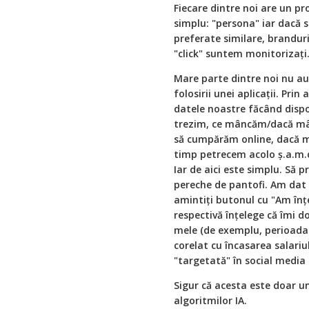
Fiecare dintre noi are un pr
simplu: "persona" iar dacă 
preferate similare, brandu
"click" suntem monitorizați
Mare parte dintre noi nu au c
folosirii unei aplicații. Pri
datele noastre făcând dispon
trezim, ce mâncăm/dacă mâ
să cumpărăm online, dacă 
timp petrecem acolo ș.a.m.
Iar de aici este simplu. Să 
pereche de pantofi. Am dat
amintiți butonul cu "Am înț
respectivă înțelege că îmi d
mele (de exemplu, perioada 
corelat cu încasarea salariu
"targetată" în social media 
Sigur că acesta este doar u
algoritmilor IA.