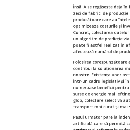
Însă IA se regăsește deja în
zeci de fabrici de producție
producătoare care au înțele
optimizează costurile și inve
Concret, colectarea datelor 
un algoritm de predicție vi
poate fi astfel realizat în a
afectează numărul de produ
Folosirea corespunzătoare a 
contribui la soluționarea mu
noastre. Existența unor astf
într-un cadru legislativ și 
numeroase beneficii pentru 
surse de energie mai ieftine
glob, colectare selectivă a
transport mai curat și mai s
Pasul următor pare la îndem
artificială care să permită 
hardware
și
software
în veder