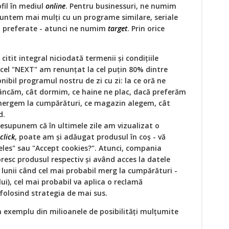
ofil în mediul
online
. Pentru businessuri, ne numim
suntem mai mulți cu un programe similare, seriale
ri preferate - atunci ne numim
target
. Prin orice
.
itit integral niciodată termenii și condițiile
n acel "NEXT" am renunțat la cel puțin 80% dintre
ibil programul nostru de zi cu zi: la ce oră ne
ncăm, cât dormim, ce haine ne plac, dacă preferăm
mergem la cumpărături, ce magazin alegem, cât
d.
presupunem că în ultimele zile am vizualizat o
click
, poate am și adăugat produsul în coș - vă
eles" sau "Accept cookies?". Atunci, compania
oresc produsul respectiv și având acces la datele
lunii când cel mai probabil merg la cumpărături -
lui), cel mai probabil va aplica o reclamă
folosind strategia de mai sus.
n exemplu din milioanele de posibilități mulțumite