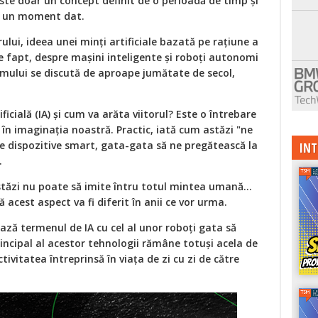
ste doar un concept definit de o perioadă de timp și
la un moment dat.
ului, ideea unei minți artificiale bazată pe rațiune a
De fapt, despre mașini inteligente și roboți autonomi
mului se discută de aproape jumătate de secol,
icială (IA) și cum va arăta viitorul? Este o întrebare
r în imaginația noastră. Practic, iată cum astăzi "ne
e dispozitive smart, gata-gata să ne pregătească la
INT
.
stăzi nu poate să imite întru totul mintea umană…
cest aspect va fi diferit în anii ce vor urma.
ază termenul de IA cu cel al unor roboți gata să
incipal al acestor tehnologii rămâne totuși acela de
ivitatea întreprinsă în viața de zi cu zi de către