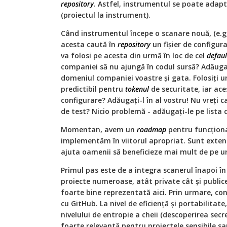
repository
. Astfel, instrumentul se poate adapt
(proiectul la instrument).
Când instrumentul începe o scanare nouă, (e.g,
acesta caută în
repository
un fișier de configurar
va folosi pe acesta din urmă în loc de cel
defaul
companiei să nu ajungă în codul sursă? Adăug
domeniul companiei voastre și gata. Folosiți 
predictibil pentru
tokenul
de securitate, iar ace
configurare? Adăugați-l în al vostru! Nu vreți ca
de test? Nicio problemă - adăugați-le pe lista c
Momentan, avem un
roadmap
pentru funcțional
implementăm în viitorul apropriat. Sunt extens
ajuta oamenii să beneficieze mai mult de pe u
Primul pas este de a integra scanerul înapoi î
proiecte numeroase, atât private cât și public
foarte bine reprezentată aici. Prin urmare, co
cu GitHub. La nivel de eficiență și portabilita
nivelului de entropie a cheii (descoperirea secr
foarte relevantă pentru proiectele sensibile sau