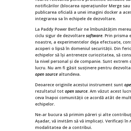
notificărilor (blocarea operațiunilor Merge sau
publicarea oficială a unei imagini docker a aces
integrarea sa în echipele de dezvoltare.
La Paddy Power Betfair ne îmbunătățim mereu
ciclu sigur de dezvoltare
software
. Prin prisma 
noastre, a experimentelor deja efectuate, con
acoperi o lipsă în domeniul securității. Din feri
echipelor să își antreneze curiozitatea, să cons
la nivel personal și de companie. Sunt extrem
lucru. Nu am fi găsit susținere pentru dezvolta
open source
altundeva.
Deoarece originile acestui instrument sunt
ope
rezultatul tot
open source
. Am văzut acest lucr
ceva înapoi comunității ce acordă atât de mul
echipelor.
Ne-ar bucura să primim păreri și alte contribuț
Așadar, vă invităm să vă implicați. Verificați în
modalitatea de a contribui.