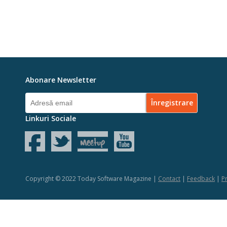
Abonare Newsletter
Linkuri Sociale
Copyright © 2022 Today Software Magazine |
Contact
|
Feedback
|
Pr