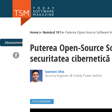
Numărul 169
Numărul 
▸
▸
Home
Numărul 101
Puterea Open-Source Software în 
NOU
Abonamente
Puterea Open-Source S
securitatea cibernetică
Gustavo Silva
Security Engineer @ Paddy Power Betfair
PROGRAMARE