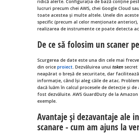
ridică alerte. Configurația de bază conține pes
lucruri precum chei AWS, chei Google Cloud sau
toate acestea și multe altele. Unele din aces
specific (precum al celor menționate anterior),
realizarea de instrumente ce poate detecta a
De ce să folosim un scaner pe
Scurgerea de date este una din cele mai frecve
din orice
proiect
. Dezvăluirea unui
token
secret 
neapărat o breșă de securitate, dar facilitează
informație, când își aleg căile de atac. Proble
dacă luăm în calcul procesele de detecție și de 
fost dezvăluite. AWS GuardDuty de la Amazon 
exemple.
Avantaje și dezavantaje ale 
scanare - cum am ajuns la ve