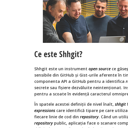
Ce este Shhgit?
Shhgit este un instrument
open source
ce găseșt
sensibile din GitHub și Gist-urile aferente în t
componenta API a GitHub pentru a identifica
r
secrete sau fișiere dezvăluite neintenționat. 
pentru a scoate în evidență caracterul omnipr
În spatele acestei definiții de nivel înalt,
shhgit
f
expressions
care identifică tipare pe care utiliz
fiecare linie de cod din
repository
. Când un utili
repository
public, aplicația face o scanare comp