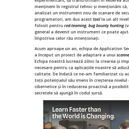
experimentăm, să transformăm în vederea ating
menținem în registrul tehnic și menționăm că,
analizat un instrument nou de scanare de secur
programatori, am dus acest
tool
la un alt nivel
folosit pentru
red-teaming
,
bug bounty hunting
(v
general a devenit un instrument ce poate aju
împotriva celor rău intenționați.
Acum aproape un an, echipa de Application Sec
a început un proiect de adaptare a unui
scanne
Echipa noastră lucrează zilnic la crearea și 
necesare pentru ca aplicațiile noastre să aduc
calitate. De îndată ce ne-am familiarizat cu 
toții potențialul său imens în creșterea nivelul
cibernetice și în reducerea proactivă a posibilit
secretele să ajungă în codul sursă.