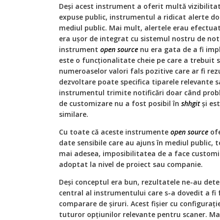
Deși acest instrument a oferit multă vizibilita
expuse public, instrumentul a ridicat alerte do
mediul public. Mai mult, alertele erau efectuat
era ușor de integrat cu sistemul nostru de notif
instrument
open source
nu era gata de a fi im
este o funcționalitate cheie pe care a trebui
numeroaselor valori fals pozitive care ar fi rez
dezvoltare poate specifica tiparele relevante sa
instrumentul trimite notificări doar când prob
de customizare nu a fost posibil în
shhgit
și est
similare.
Cu toate că aceste instrumente
open source
ofe
date sensibile care au ajuns în mediul public, 
mai adesea, imposibilitatea de a face customi
adoptat la nivel de proiect sau companie.
Deși conceptul era bun, rezultatele ne-au det
central al instrumentului care s-a dovedit a fi
comparare de șiruri. Acest fișier cu configura
tuturor opțiunilor relevante pentru scaner. Ma