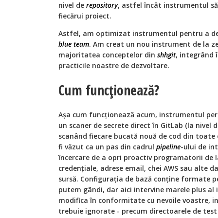
nivel de
repository
, astfel încât instrumentul să
fiecărui proiect.
Astfel, am optimizat instrumentul pentru a des
blue team
. Am creat un nou instrument de la zer
majoritatea conceptelor din
shhgit
, integrând 
practicile noastre de dezvoltare.
Cum funcționează?
Așa cum funcționează acum, instrumentul per
un scaner de secrete direct în GitLab (la nivel 
scanând fiecare bucată nouă de cod din toate 
fi văzut ca un pas din cadrul
pipeline
-ului de in
încercare de a opri proactiv programatorii de l
credențiale, adrese email, chei AWS sau alte da
sursă. Configurația de bază conține formate 
putem gândi, dar aici intervine marele plus al
modifica în conformitate cu nevoile voastre, incl
trebuie ignorate - precum directoarele de test s