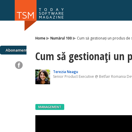
Numărul 169
Numărul 
▸
▸
Home
Numărul 100
Cum să gestionați un produs de 
NOU
Abonamente
Cum să gestionați un p
Terezia Neagu
Senior Product Executive @ Betfair Romania D
MANAGEMENT