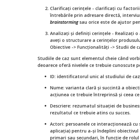
Clarificați cerințele - clarificați cu factor
întrebările prin adresare directă, interviu
brainstorming
sau orice este de ajutor pen
Analizați și definiți cerințele - Realizați 
aveți o structurare a cerințelor produsul
Obiective -> Funcționalități -> Studii de c
Studiile de caz sunt elementul cheie când vorb
deoarece oferă nivelele ce trebuie cunoscute p
ID: identificatorul unic al studiului de caz
Nume: varianta clară și succintă a obiecti
acțiunea ce trebuie întreprinsă și ceea ce
Descriere: rezumatul situației de business
rezultatul ce trebuie atins cu succes.
Actori: persoanele ce interacționează cu 
aplicația) pentru a-și îndeplini obiectivul 
primari sau secundari, în funcție de rolul 