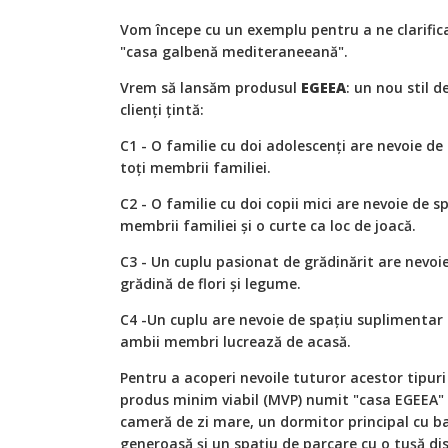
Vom începe cu un exemplu pentru a ne clarific
"casa galbenă mediteraneeană".
Vrem să lansăm produsul
EGEEA
: un nou stil d
clienți țintă:
C1 - O familie cu doi adolescenți are nevoie de
toți membrii familiei.
C2 - O familie cu doi copii mici are nevoie de s
membrii familiei și o curte ca loc de joacă.
C3 - Un cuplu pasionat de grădinărit are nevoi
grădină de flori și legume.
C4 -Un cuplu are nevoie de spațiu suplimentar
ambii membri lucrează de acasă.
Pentru a acoperi nevoile tuturor acestor tipur
produs minim viabil (MVP) numit "casa EGEEA" c
cameră de zi mare, un dormitor principal cu b
generoasă și un spațiu de parcare cu o tușă dist