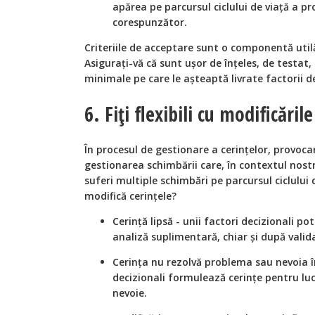
apărea pe parcursul ciclului de viață a pr
corespunzător.
Criteriile de acceptare sunt o componentă utilă
Asigurați-vă că sunt ușor de înțeles, de testat,
minimale pe care le așteaptă livrate factorii de
6. Fiți flexibili cu modificăril
În procesul de gestionare a cerințelor, provoc
gestionarea schimbării care, în contextul nost
suferi multiple schimbări pe parcursul ciclului 
modifică cerințele?
Cerință lipsă - unii factori decizionali po
analiză suplimentară, chiar și după valid
Cerința nu rezolvă problema sau nevoia în t
decizionali formulează cerințe pentru lu
nevoie.