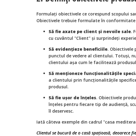
Formulați obiectivele ce corespund scopului sa
Obiectivele trebuie formulate în conformitate 
Să fie axate pe client și nevoile sale
. 
cu cuvântul "Client" și surprindeți experi
Să evidențieze beneficiile
. Obiectivele
punctul de vedere al clientului. Totuși, nu
clientului așa cum le facilitează produsul
Să menționeze funcționalitățile speci
a clientului prin funcționalitățile specifi
produsul.
Să fie ușor de înțeles
. Obiectivele produ
înțeles pentru fiecare tip de audiență, sc
îl deservesc.
Iată câteva exemple din cadrul "casa mediter
Clientul se bucură de o casă spațioasă, deoarece 