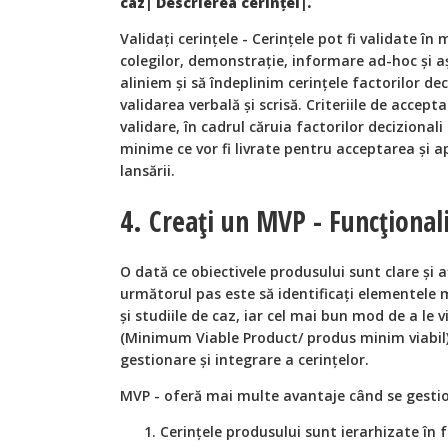
caz| Descrierea cerinței|.
Validați cerințele - Cerințele pot fi validate în m
colegilor, demonstrație, informare ad-hoc și a
aliniem și să îndeplinim cerințele factorilor de
validarea verbală și scrisă. Criteriile de acce
validare, în cadrul căruia factorilor decizional
minime ce vor fi livrate pentru acceptarea și 
lansării.
4. Creați un MVP - Funcționalit
O dată ce obiectivele produsului sunt clare și aț
următorul pas este să identificați elementele 
și studiile de caz, iar cel mai bun mod de a le 
(Minimum Viable Product/ produs minim viabil).
gestionare și integrare a cerințelor.
MVP - oferă mai multe avantaje când se gesti
Cerințele produsului sunt ierarhizate în f