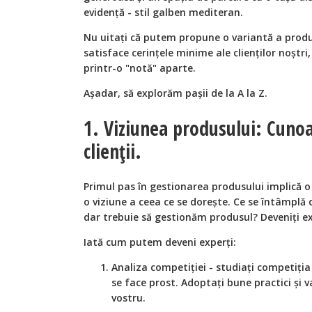
evidență - stil galben mediteran.
Nu uitați că putem propune o variantă a produs
satisface cerințele minime ale clienților noștri,
printr-o "notă" aparte.
Așadar, să explorăm pașii de la A la Z.
1. Viziunea produsului: Cunoa
clienții.
Primul pas în gestionarea produsului implică 
o viziune a ceea ce se dorește. Ce se întâmplă
dar trebuie să gestionăm produsul? Deveniți ex
Iată cum putem deveni experți:
Analiza competiției - studiați competiția 
se face prost. Adoptați bune practici și v
vostru.