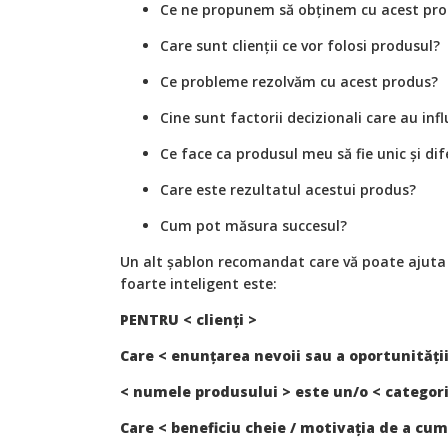
Ce ne propunem să obținem cu acest pr
Care sunt clienții ce vor folosi produsul?
Ce probleme rezolvăm cu acest produs?
Cine sunt factorii decizionali care au in
Ce face ca produsul meu să fie unic și dif
Care este rezultatul acestui produs?
Cum pot măsura succesul?
Un alt șablon recomandat care vă poate ajuta 
foarte inteligent este:
PENTRU < clienți >
Care < enunțarea nevoii sau a oportunității
< numele produsului > este un/o < categor
Care < beneficiu cheie / motivația de a cu