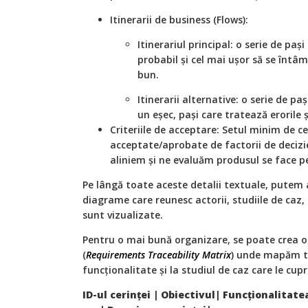
Itinerarii de business (Flows):
Itinerariul principal: o serie de paș
probabil și cel mai ușor să se întâm
bun.
Itinerarii alternative: o serie de pa
un eșec, pași care tratează erorile ș
Criteriile de acceptare: Setul minim de ce
acceptate/aprobate de factorii de decizie 
aliniem și ne evaluăm produsul se face pe
Pe lângă toate aceste detalii textuale, pute
diagrame care reunesc actorii, studiile de caz, u
sunt vizualizate.
Pentru o mai bună organizare, se poate crea o 
(
Requirements Traceability Matrix
) unde mapăm toa
funcționalitate și la studiul de caz care le cupr
ID-ul cerinței | Obiectivul| Funcționalitate