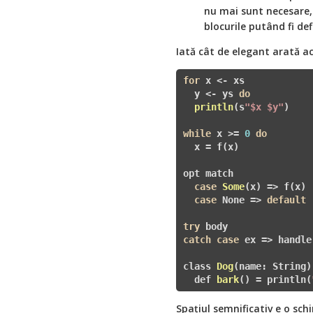
nu mai sunt necesare, 
blocurile putând fi def
Iată cât de elegant arată a
for
 x <- xs

  y <- 
ys 
do
println
(s
"$x $y"
)
while
 x >
= 
0
do
  x = f(x)

opt match

case
Some
(x)
=> f(x)

case
 None => 
default
try
catch
case
 ex => 
handler
class 
Dog
(name: String)
  def 
bark
()
= println(
Spațiul semnificativ e o sc