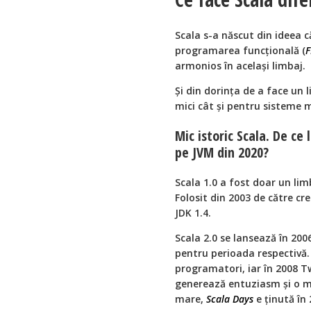
Scala s-a născut din ideea 
programarea funcțională (
F
armonios în același limbaj.
Și din dorința de a face un l
mici cât și pentru sisteme m
Mic istoric Scala. De ce
pe JVM din 2020?
Scala 1.0 a fost doar un lim
Folosit din 2003 de către cr
JDK 1.4.
Scala 2.0 se lansează în 200
pentru perioada respectivă.
programatori, iar în 2008 Tw
generează entuziasm și o ma
mare,
Scala Days
e ținută în 