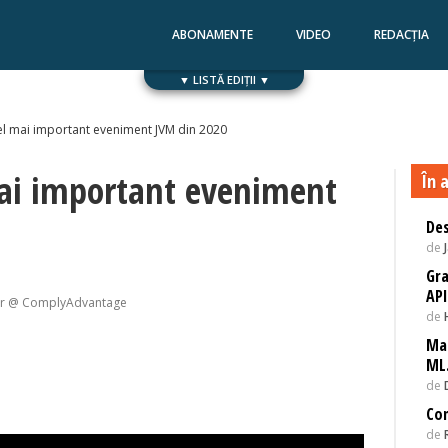
ABONAMENTE
VIDEO
REDACȚIA
▼ LISTĂ EDIȚII ▼
Numărul 168
Numărul 167
cel mai important eveniment JVM din 2020
mai important eveniment
În a
Des
de
Gra
API
eer @ ComplyAdvantage
de
Mac
ML.
de
Con
de