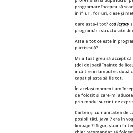
profesional și după lucrul 
programare începea să scadă
în if-uri, for-uri, clase și m
oare asta-i tot?
cod legacy
s
programării structurate din 
Asta e tot ce este în progra
plictiseală?
Mi-a fost greu să accept că
(doi de joacă înainte de lic
încă trei în timpul ei, după 
capăt și asta să fie tot.
În același moment am începu
de folosit și care-mi aduce
prin modul succint de exprima
Cartea și comunitatea de co
posibilități. Java 7 era în v
limbaje ?! Sigur, știam în teo
chiar recomandat să foloseșt