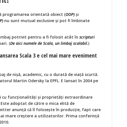
că programarea orientată obiect (
OOP)
și
P)
nu sunt mutual exclusive și pot fi îmbinate
imbaj potrivit pentru a fi folosit atât în
scripturi
ari. (
De aici numele de Scala, un limbaj scalabil.
)
 lansarea Scala 3 e cel mai mare eveniment
baj de nișă, academic, cu o durată de viață scurtă.
eatorul Martin Odersky la EPFL. E lansat în 2004 pe
6 cu funcționalități și proprietăți extraordinare
 Este adoptat de către o mica elită de
itter anunță că îl folosește în producție, fapt care
i mare creștere a utilizatorilor. Prima conferință
2010.