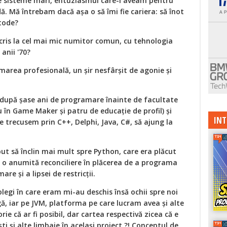
pe sisteme mari, entuziasmul care-l aveam pentru
. Mă întrebam dacă așa o să îmi fie cariera: să înot
etode?
cris la cel mai mic numitor comun, cu tehnologia
anii '70?
marea profesională, un șir nesfârșit de agonie și
 după șase ani de programare înainte de facultate
eu în Game Maker și patru de educație de profil) și
INT
ce trecusem prin C++, Delphi, Java, C#, să ajung la
t să înclin mai mult spre Python, care era plăcut
a o anumită reconciliere în plăcerea de a programa
re și a lipsei de restricții.
legi în care eram mi-au deschis însă ochii spre noi
ogă, iar pe JVM, platforma pe care lucram avea și alte
rie că ar fi posibil, dar cartea respectivă zicea că e
i și alte limbaje în același proiect ?! Conceptul de