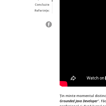
Concluzie
Referințe:
Țin minte momentul distinct 
Grounded Java Developer
". F