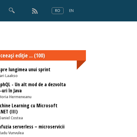
RO
EN
×
Numărul 166
ceeaşi ediţie ... (100)
pre lungimea unui sprint
Jari Laakso
phQL - Un alt mod de a dezvolta
-uri în Java
Horia Hermeneanu
hine Learning cu Microsoft
NET (III)
Daniel Costea
fuzia serverless – microservicii
Radu Vunvulea