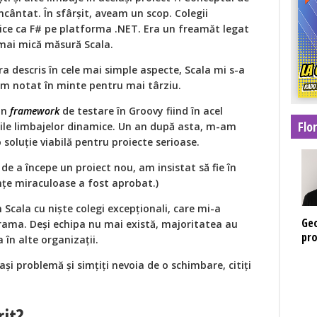
cântat. În sfârșit, aveam un scop. Colegii
tice ca F# pe platforma .NET. Era un freamăt legat
 mai mică măsură Scala.
ra descris în cele mai simple aspecte, Scala mi s-a
-am notat în minte pentru mai târziu.
un
framework
de testare în Groovy fiind în acel
Flo
ile limbajelor dinamice. Un an după asta, m-am
 soluție viabilă pentru proiecte serioase.
de a începe un proiect nou, am insistat să fie în
nțe miraculoase a fost aprobat.)
n Scala cu niște colegi excepționali, care mi-a
Geo
rama. Deși echipa nu mai există, majoritatea au
pro
 în alte organizații.
și problemă și simțiți nevoia de o schimbare, citiți
rit?