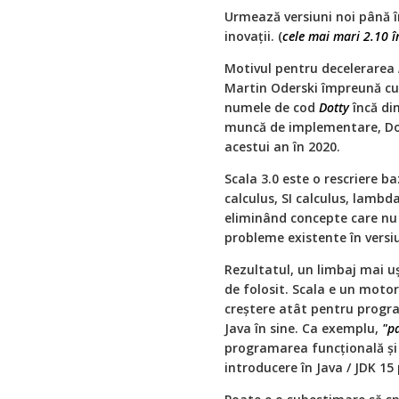
Urmează versiuni noi până î
inovații. (
cele mai mari 2.10 î
Motivul pentru decelerarea
Martin Oderski împreună c
numele de cod
Dotty
încă di
muncă de implementare, Dotty
acestui an în 2020.
Scala 3.0 este o rescriere
calculus, SI calculus, lambda
eliminând concepte care nu 
probleme existente în versi
Rezultatul, un limbaj mai uș
de folosit. Scala e un moto
creștere atât pentru progra
Java în sine. Ca exemplu,
"p
programarea funcțională și
introducere în Java / JDK 15 