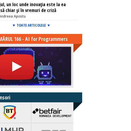
jul, un loc unde inovația este la ea
să chiar și în vremuri de criză
Andreea Apostu
▼ TOATE ARTICOLELE ▼
ĂRUL 166 - AI for Programmers
nsori