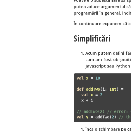
Poate e o subestimare să s
putea aduce argumentul c
programării în general, ind
În continuare expunem câte
Simplificări
Acum putem defini fără 
cum am fost obișnuiți
Javascript sau Python
val
x
 =
10
def
addTwo
(
i: 
Int
) =

val
x
 =
2
  x + i

// addTwo(2) // error: 
val
y
 =
 addTwo(
2
) 
// th
Încă o schimbare pe c