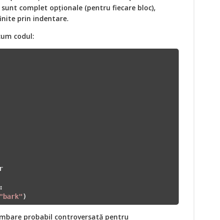
sunt complet opționale (pentru fiecare bloc),
inite prin indentare.
cum codul:


:

"bark"
)
himbare probabil controversată pentru