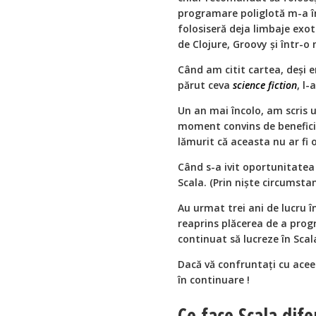
programare poliglotă m-a în
folosiseră deja limbaje exo
de Clojure, Groovy și într-o
Când am citit cartea, deși e
părut ceva
science fiction
, l
Un an mai încolo, am scris 
moment convins de benefici
lămurit că aceasta nu ar fi o
Când s-a ivit oportunitatea 
Scala. (Prin niște circumsta
Au urmat trei ani de lucru î
reaprins plăcerea de a prog
continuat să lucreze în Scala
Dacă vă confruntați cu aceea
în continuare !
Ce face Scala dife