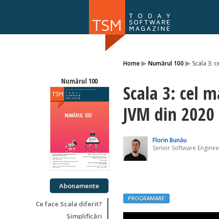
Numărul 169
▸
▸
Home
Numărul 100
Scala 3: 
NOU
Numărul 100
Scala 3: cel 
JVM din 2020
Florin Bunău
Senior Software Engin
Abonamente
PROGRAMARE
Ce face Scala diferit?
Simplificări