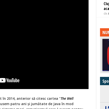
Clu
aca
de
NUM
Spo
în 2014, anterior să citesc cartea "
The Well
ăcusem patru ani și jumătate de Java în mod