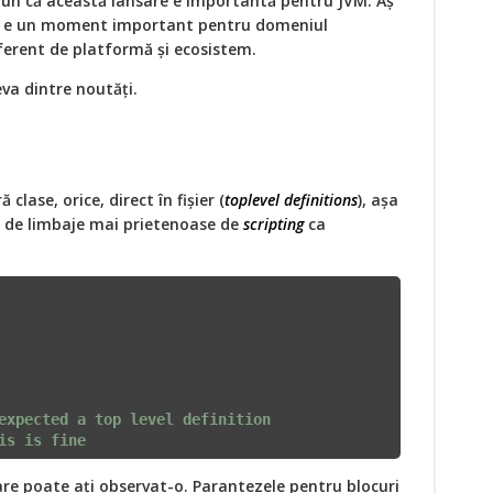
pun că această lansare e importantă pentru JVM. Aș
ă e un moment important pentru domeniul
iferent de platformă și ecosistem.
va dintre noutăți.
clase, orice, direct în fișier (
toplevel definitions
), așa
 de limbaje mai prietenoase de
scripting
ca
expected a top level definition
is is fine
are poate ați observat-o. Parantezele pentru blocuri