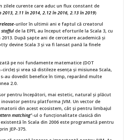
n zilele curente care aduc un flux constant de
n 2013, 2.11 în 2014, 2.12 în 2016, 2.13 în 2019
)
release
-urilor în ultimii ani e faptul că creatorul
u
stafful
de la EPFL au început eforturile la Scala 3, cu
n 2013. După șapte ani de cercetare academică și
 devine Scala 3 și va fi lansat pană la finele
 bazată pe noi fundamente matematice (DOT
-circle) și vrea să distileze esența și misiunea Scala,
s-au dovedit benefice în timp, reparând multe
unea 2.0.
or pentru începători, mai estetic, natural și plăcut
r inovator pentru platforma JVM. Un vector de
matorii din acest ecosistem, cât și pentru limbajul
attern matching"
-ul o funcționalitate clasică din
 existentă în Scala din 2006 este programată pentru
prin JEP-375.