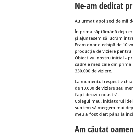
Ne-am dedicat pr
Au urmat apoi zeci de mii d
În prima săptămână deja e
și ajunsesem să lucrăm între 
Eram doar o echipă de 10 vol
producția de viziere pentru 
Obiectivul nostru inițial - p
cadrele medicale din prima l
330.000 de viziere.
La momentul respectiv chia
de 10.000 de viziere sau me
fapt decizia noastră.
Colegul meu, inițiatorul idei
suntem să mergem mai depar
meu a fost clar: până la înc
Am căutat oameni 