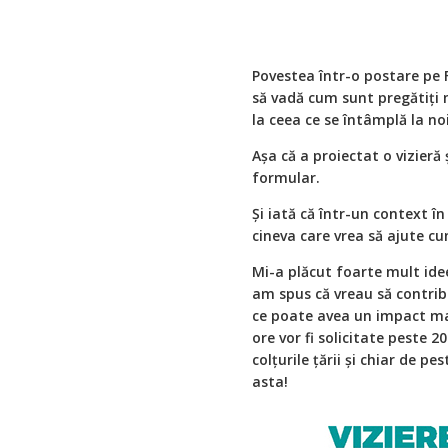
Povestea într-o postare pe
să vadă cum sunt pregătiţi m
la ceea ce se întâmplă la noi
Așa că a proiectat o vizier
formular.
Și iată că într-un context î
cineva care vrea să ajute cu
Mi-a plăcut foarte mult idee
am spus că vreau să contribu
ce poate avea un impact mar
ore vor fi solicitate peste 2
colțurile țării și chiar de pe
asta!