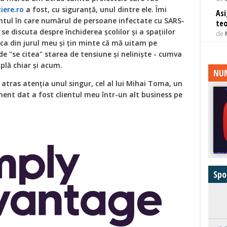
ziere.ro
a fost, cu siguranță, unul dintre ele. Îmi
Asi
ul în care numărul de persoane infectate cu SARS-
teo
 se discuta despre închiderea școlilor și a spațiilor
de
ca din jurul meu și țin minte că mă uitam pe
e "se citea" starea de tensiune și neliniște - cumva
plă chiar și acum.
NUM
atras atenția unul singur, cel al lui Mihai Toma, un
nt dat a fost clientul meu într-un alt business pe
Spo