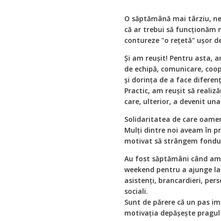
O săptămână mai târziu, ne
că ar trebui să funcționăm 
contureze "o rețetă" ușor de
Și am reușit! Pentru asta, a
de echipă, comunicare, coop
și dorința de a face diferen
Practic, am reușit să reali
care, ulterior, a devenit un
Solidaritatea de care oamen
Mulți dintre noi aveam în pr
motivat să strângem fonduri 
Au fost săptămâni când am lu
weekend pentru a ajunge la t
asistenți, brancardieri, pers
sociali.
Sunt de părere că un pas imp
motivația depășește pragul 