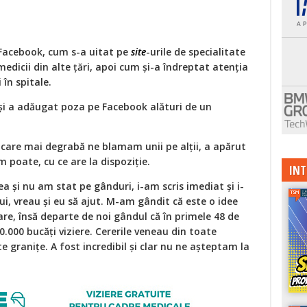
 Facebook, cum s-a uitat pe
site
-urile de specialitate
edicii din alte ţări, apoi cum și-a îndreptat atenția
 în spitale.
ă și a adăugat poza pe Facebook alături de un
n care mai degrabă ne blamam unii pe alții, a apărut
m poate, cu ce are la dispoziție.
INT
a și nu am stat pe gânduri, i-am scris imediat și i-
i, vreau și eu să ajut. M-am gândit că este o idee
e, însă departe de noi gândul că în primele 48 de
00.000 bucăți viziere. Cererile veneau din toate
ste granițe. A fost incredibil și clar nu ne așteptam la