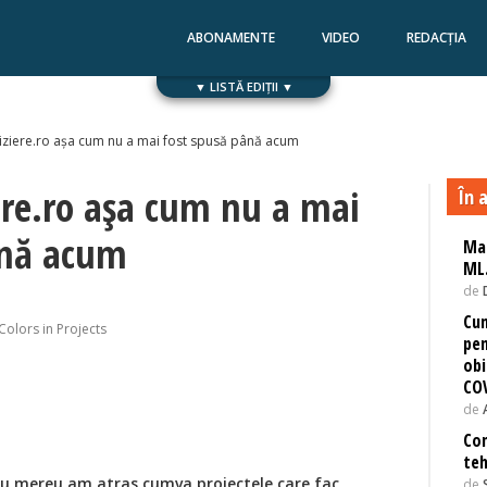
ABONAMENTE
VIDEO
REDACȚIA
▼ LISTĂ EDIȚII ▼
Numărul 168
Numărul 167
iziere.ro așa cum nu a mai fost spusă până acum
ere.ro așa cum nu a mai
În a
ână acum
Mac
ML.
de
Cum
Colors in Projects
pen
obi
CO
de
Com
teh
 eu mereu am atras cumva proiectele care fac
de