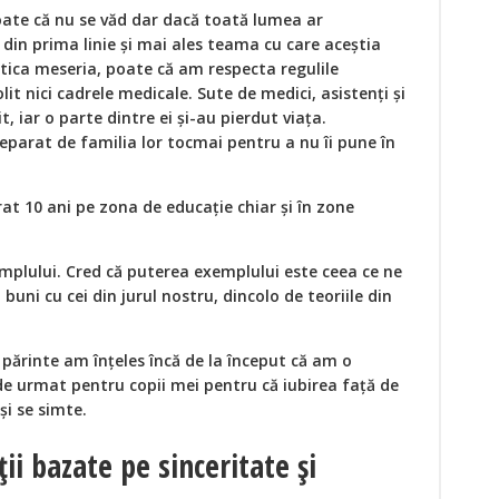
ate că nu se văd dar dacă toată lumea ar
 din prima linie și mai ales teama cu care aceștia
ctica meseria, poate că am respecta regulile
lit nici cadrele medicale. Sute de medici, asistenți și
, iar o parte dintre ei și-au pierdut viața.
eparat de familia lor tocmai pentru a nu îi pune în
rat 10 ani pe zona de educație chiar și în zone
emplului. Cred că puterea exemplului este ceea ce ne
uni cu cei din jurul nostru, dincolo de teoriile din
 părinte am înțeles încă de la început că am o
de urmat pentru copii mei pentru că iubirea față de
și se simte.
ii bazate pe sinceritate și