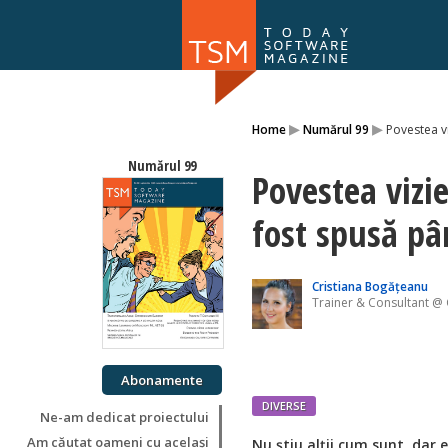
Numărul 169
▸
▸
Home
Numărul 99
Povestea v
NOU
Numărul 99
Povestea vizi
fost spusă p
Cristiana Bogățeanu
Trainer & Consultant @ 
Abonamente
DIVERSE
Ne-am dedicat proiectului
Am căutat oameni cu același
Nu știu alții cum sunt, dar