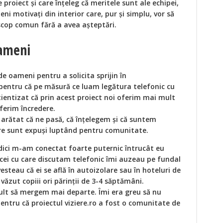
e proiect și care înțeleg că meritele sunt ale echipei,
ni motivați din interior care, pur și simplu, vor să
 scop comun fără a avea așteptări.
ameni
de oameni pentru a solicita sprijin în
pentru că pe măsură ce luam legătura telefonic cu
tientizat că prin acest proiect noi oferim mai mult
oferim încredere.
 arătat că ne pasă, că înțelegem și că suntem
are sunt expuși luptând pentru comunitate.
dici m-am conectat foarte puternic întrucât eu
cei cu care discutam telefonic îmi auzeau pe fundal
vesteau că ei se află în autoizolare sau în hoteluri de
văzut copiii ori părinții de 3-4 săptămâni.
ult să mergem mai departe. Îmi era greu să nu
entru că proiectul viziere.ro a fost o comunitate de