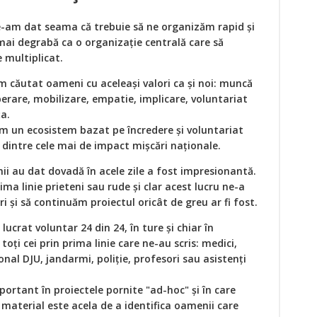
-am dat seama că trebuie să ne organizăm rapid și
mai degrabă ca o organizație centrală care să
 multiplicat.
m căutat oameni cu aceleași valori ca și noi: muncă
erare, mobilizare, empatie, implicare, voluntariat
ța.
zăm un ecosistem bazat pe încredere și voluntariat
a dintre cele mai de impact mișcări naționale.
ii au dat dovadă în acele zile a fost impresionantă.
ima linie prieteni sau rude și clar acest lucru ne-a
și să continuăm proiectul oricât de greu ar fi fost.
crat voluntar 24 din 24, în ture și chiar în
oți cei prin prima linie care ne-au scris: medici,
onal DJU, jandarmi, poliție, profesori sau asistenți
ortant în proiectele pornite "ad-hoc" și în care
material este acela de a identifica oamenii care