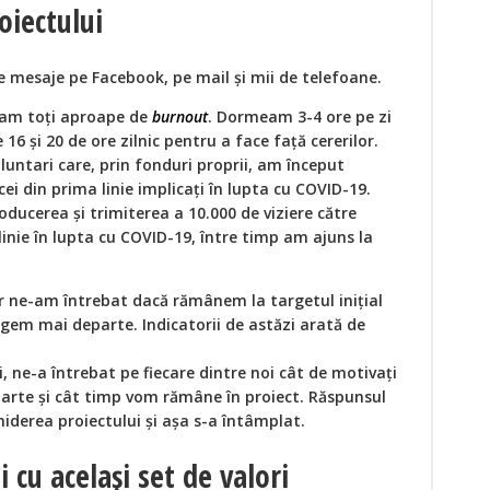
oiectului
e mesaje pe Facebook, pe mail și mii de telefoane.
ram toți aproape de
burnout
. Dormeam 3-4 ore pe zi
16 și 20 de ore zilnic pentru a face față cererilor.
untari care, prin fonduri proprii, am început
cei din prima linie implicați în lupta cu COVID-19.
roducerea și trimiterea a 10.000 de viziere către
inie în lupta cu COVID-19, între timp am ajuns la
r ne-am întrebat dacă rămânem la targetul inițial
rgem mai departe. Indicatorii de astăzi arată de
i, ne-a întrebat pe fiecare dintre noi cât de motivați
te și cât timp vom rămâne în proiect. Răspunsul
hiderea proiectului și așa s-a întâmplat.
cu același set de valori