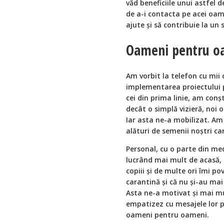
văd beneficiile unui astfel d
de a-i contacta pe acei oame
ajute și să contribuie la un
Oameni pentru o
Am vorbit la telefon cu mii 
implementarea proiectului 
cei din prima linie, am conș
decât o simplă vizieră, noi 
Iar asta ne-a mobilizat. Am
alături de semenii noștri c
Personal, cu o parte din me
lucrând mai mult de acasă, 
copiii și de multe ori îmi po
carantină și că nu și-au mai 
Asta ne-a motivat și mai m
empatizez cu mesajele lor p
oameni pentru oameni.