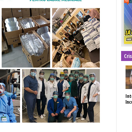
Cri
Int
înc