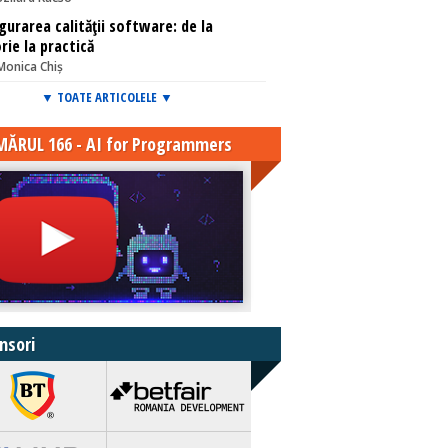
gurarea calităţii software: de la
rie la practică
Monica Chiș
▼ TOATE ARTICOLELE ▼
ĂRUL 166 - AI for Programmers
nsori