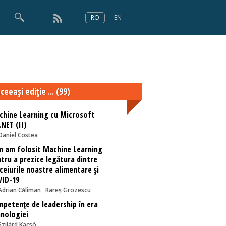
RO
EN
×
Numărul 166
ceeaşi ediţie ... (99)
hine Learning cu Microsoft
NET (II)
Daniel Costea
 am folosit Machine Learning
tru a prezice legătura dintre
ceiurile noastre alimentare și
VID-19
Adrian Căliman
,
Rareș Grozescu
petențe de leadership în era
nologiei
Szilárd Kacsó