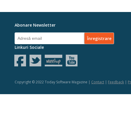
Abonare Newsletter
Linkuri Sociale
Copyright © 2022 Today Software Magazine |
Contact
|
Feedback
|
Pr