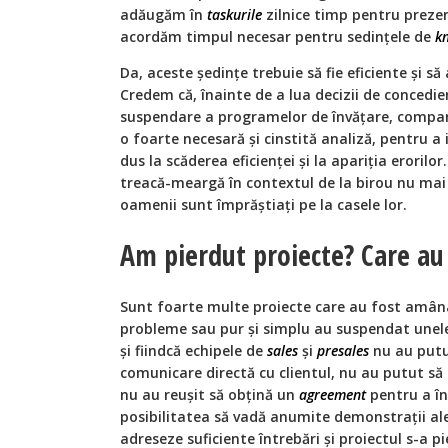
adăugăm în
taskurile
zilnice timp pentru prezen
acordăm timpul necesar pentru sedinţele de
k
Da, aceste şedinţe trebuie să fie eficiente şi s
Credem că, înainte de a lua decizii de concedier
suspendare a programelor de învățare, companii
o foarte necesară și cinstită analiză, pentru a 
dus la scăderea eficienţei și la apariția erorilo
treacă-meargă în contextul de la birou nu mai
oamenii sunt împrăștiați pe la casele lor.
Am pierdut proiecte? Care au 
Sunt foarte multe proiecte care au fost amânat
probleme sau pur și simplu au suspendat unel
și fiindcă echipele de
sales
şi
presales
nu au putut
comunicare directă cu clientul, nu au putut să f
nu au reușit să obțină un
agreement
pentru a în
posibilitatea să vadă anumite demonstraţii ale 
adreseze suficiente întrebări şi proiectul s-a pi