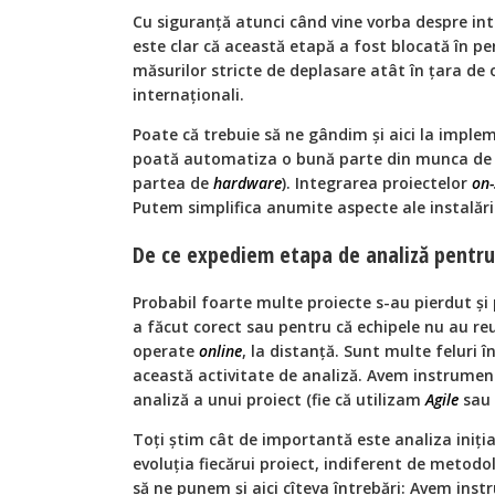
Cu siguranţă atunci când vine vorba despre int
este clar că această etapă a fost blocată în 
măsurilor stricte de deplasare atât în ţara de or
internaţionali.
Poate că trebuie să ne gândim şi aici la implem
poată automatiza o bună parte din munca d
partea de
hardware
). Integrarea proiectelor
on-
Putem simplifica anumite aspecte ale instalări
De ce expediem etapa de analiză pentru
Probabil foarte multe proiecte s-au pierdut şi
a făcut corect sau pentru că echipele nu au re
operate
online
, la distanță. Sunt multe feluri
această activitate de analiză. Avem instrumen
analiză a unui proiect (fie că utilizam
Agile
sau
Toţi ştim cât de importantă este analiza iniția
evoluţia fiecărui proiect, indiferent de metodo
să ne punem şi aici cîteva întrebări: Avem ins