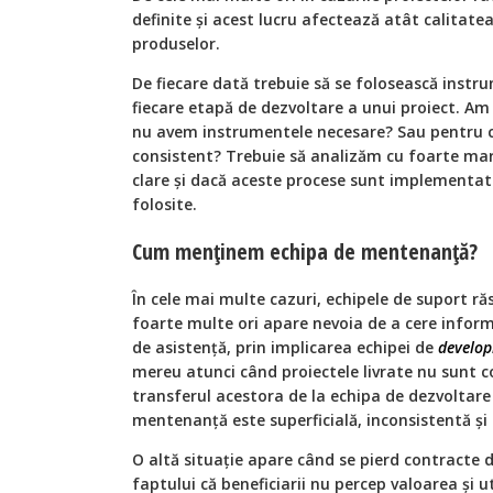
definite şi acest lucru afectează atât calitatea
produselor.
De fiecare dată trebuie să se folosească instr
fiecare etapă de dezvoltare a unui proiect. Am
nu avem instrumentele necesare? Sau pentru că
consistent? Trebuie să analizăm cu foarte ma
clare şi dacă aceste procese sunt implementa
folosite.
Cum menținem echipa de mentenanţă?
În cele mai multe cazuri, echipele de suport răs
foarte multe ori apare nevoia de a cere inform
de asistență, prin implicarea echipei de
develo
mereu atunci când proiectele livrate nu sunt 
transferul acestora de la echipa de dezvoltare
mentenanță este superficială, inconsistentă și
O altă situație apare când se pierd contracte
faptului că beneficiarii nu percep valoarea și u