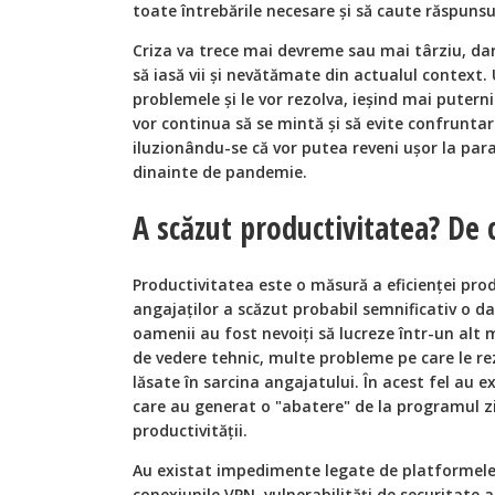
toate întrebările necesare și să caute răspunsu
Criza va trece mai devreme sau mai târziu, dar
să iasă vii și nevătămate din actualul context. 
problemele și le vor rezolva, ieșind mai puterni
vor continua să se mintă și să evite confrunta
iluzionându-se că vor putea reveni ușor la parad
dinainte de pandemie.
A scăzut productivitatea? D
Productivitatea este o măsură a eficienţei prod
angajaţilor a scăzut probabil semnificativ o d
oamenii au fost nevoiţi să lucreze într-un alt m
de vedere tehnic, multe probleme pe care le r
lăsate în sarcina angajatului. În acest fel au ex
care au generat o "abatere" de la programul zi
productivității.
Au existat impedimente legate de platformele 
conexiunile VPN, vulnerabilități de securitate a 