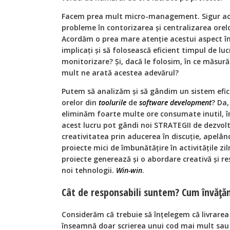
Facem prea mult micro-management. Sigur ace
probleme în contorizarea şi centralizarea orel
Acordăm o prea mare atenţie acestui aspect în 
implicaţi şi să folosească eficient timpul de lu
monitorizare? Și, dacă le folosim, în ce măsură 
mult ne arată acestea adevărul?
Putem să analizăm şi să gândim un sistem efi
orelor din
toolurile
de
software development
? Da,
eliminăm foarte multe ore consumate inutil, în
acest lucru pot gândi noi STRATEGII de dezvo
creativitatea prin aducerea în discuţie, apelând
proiecte mici de îmbunătăţire în activităţile zil
proiecte generează şi o abordare creativă şi re
noi tehnologii.
Win-win
.
Cât de responsabili suntem? Cum învăţăm
Considerăm că trebuie să înţelegem că livrare
înseamnă doar scrierea unui cod mai mult sau 