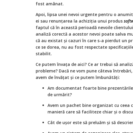
fost amânat.
Apoi, lipsa unei nevoi urgente pentru o anumi
ei sau renunţarea la achiziţia unui produs
soft
faptul că în această perioadă nevoile clientul
analiză corectă a acestor nevoi poate salva mu
că au existat şi cazuri în care s-a pierdut un p
ce se dorea, nu au fost respectate specificațiile
stabilit.
Ce putem învaţa de aici? Ce ar trebui să anal
probleme? Dacă ne vom pune câteva întrebări,
avem de învăţat şi ce putem îmbunătăţi:
Am documentat foarte bine prezentările 
de urmărit?
Avem un pachet bine organizat cu ceea ce
manieră care să faciliteze chiar şi o disc
Cât de uşor este să preluăm şi să descri