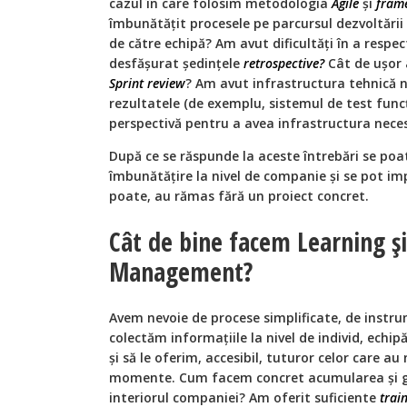
cazul în care folosim metodologia
Agile
și
fram
îmbunătăţit procesele pe parcursul dezvoltării 
de către echipă? Am avut dificultăţi în a respe
desfăşurat şedinţele
retrospective?
Cât de uşor 
Sprint review
? Am avut infrastructura tehnică 
rezultatele (de exemplu, sistemul de test func
perspectivă pentru a avea infrastructura nece
După ce se răspunde la aceste întrebări se poa
îmbunătăţire la nivel de companie şi se pot imp
poate, au rămas fără un proiect concret.
Cât de bine facem Learning 
Management?
Avem nevoie de procese simplificate, de instru
colectăm informaţiile la nivel de individ, echip
și să le oferim, accesibil, tuturor celor care au 
momente. Cum facem concret acumularea și ge
interiorul companiei? Am oferit suficiente
trai