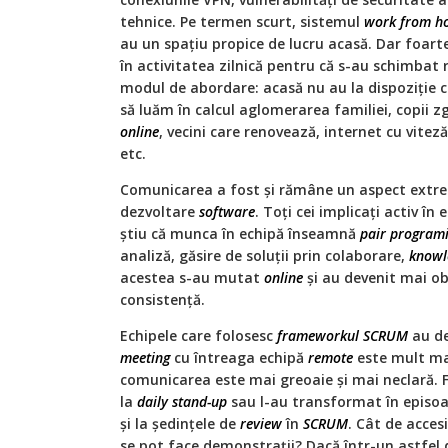
tehnice. Pe termen scurt, sistemul
work from h
au un spațiu propice de lucru acasă. Dar foart
în activitatea zilnică pentru că s-au schimbat r
modul de abordare: acasă nu au la dispoziție co
să luăm în calcul aglomerarea familiei, copii z
online
, vecini care renovează, internet cu vite
etc.
Comunicarea a fost şi rămâne un aspect extrem
dezvoltare
software
. Toţi cei implicaţi activ în
ştiu că munca în echipă înseamnă
pair program
analiză, găsire de soluții prin colaborare,
knowl
acestea s-au mutat
online
și au devenit mai obo
consistență.
Echipele care folosesc
frameworkul SCRUM
au de
meeting
cu întreaga echipă
remote
este mult mai
comunicarea este mai greoaie și mai neclară. 
la
daily stand-up
sau l-au transformat în episo
și la şedinţele de
review
în
SCRUM
. Cât de acces
se pot face demonstraţii? Dacă într-un astfel