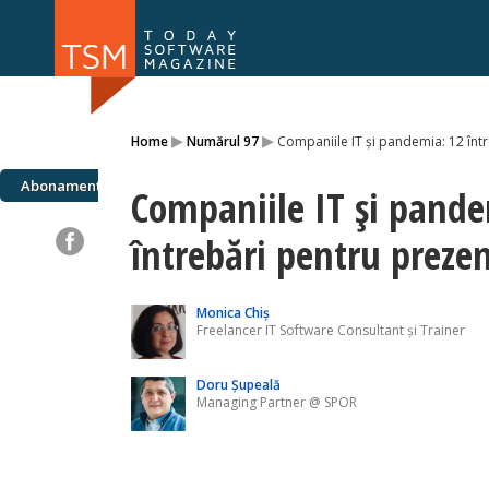
Numărul 169
Numărul 
▸
▸
Home
Numărul 97
Companiile IT și pandemia: 12 într
NOU
Abonamente
Companiile IT și pande
întrebări pentru prezent
Monica Chiș
Freelancer IT Software Consultant și Trainer
Doru Șupeală
Managing Partner @ SPOR