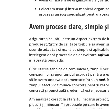
Avem un sistem de organizare clar, stru
Colectăm uşor şi într-o manieră organiza
proces și un
tool
specializat pentru aceas
Avem procese clare, simple şi
Asigurarea calității este un aspect extrem de 
produse
software
de calitate trebuie să avem şi 
uşor de adaptat şi mai ales simple şi aplicabile
înţelegem dacă procesele de dezvoltare
softwa
în această perioadă.
Dificultăţile tehnice de comunicare, timpul nec
conexiunilor şi apoi timpul acordat pentru a exp
să le avem undeva documentate într-un
tool
, 
timpul efectiv de muncă concretă pentru rezo
concretă şi punctuală credem că este necesar 
Am analizat corect la sfârşitul fiecărui proiect,
plusuri şi minusuri în procesele pe care le avem