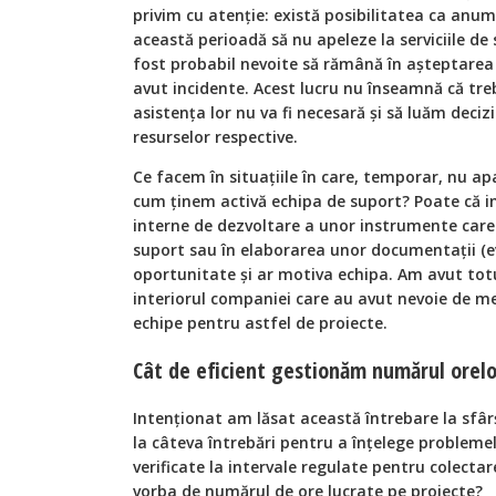
privim cu atenție: există posibilitatea ca anumiț
această perioadă să nu apeleze la serviciile de
fost probabil nevoite să rămână în așteptare
avut incidente. Acest lucru nu înseamnă că treb
asistența lor nu va fi necesară și să luăm deciz
resurselor respective.
Ce facem în situațiile în care, temporar, nu a
cum ținem activă echipa de suport? Poate că im
interne de dezvoltare a unor instrumente care s
suport sau în elaborarea unor documentații (ev
oportunitate și ar motiva echipa. Am avut tot
interiorul companiei care au avut nevoie de 
echipe pentru astfel de proiecte.
Cât de eficient gestionăm numărul orelo
Intenţionat am lăsat această întrebare la sfârş
la câteva întrebări pentru a înţelege probleme
verificate la intervale regulate pentru colecta
vorba de numărul de ore lucrate pe proiecte?