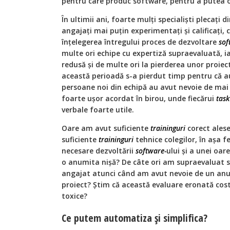
pentru care produc software, pentru a putea ofe
În ultimii ani, foarte mulţi specialişti plecați 
angajați mai puţin experimentați și calificați, 
înţelegerea întregului proces de dezvoltare
sof
multe ori echipe cu expertiză supraevaluată, ia
redusă și de multe ori la pierderea unor proiect
această perioadă s-a pierdut timp pentru că au
persoane noi din echipă au avut nevoie de mai
foarte uşor acordat în birou, unde fiecărui
task
verbale foarte utile.
Oare am avut suficiente
traininguri
corect alese
suficiente
traininguri
tehnice colegilor, în aşa fe
necesare dezvoltării
software-
ului şi a unei oar
o anumita nişă? De câte ori am supraevaluat 
angajat atunci când am avut nevoie de un an
proiect? Știm că această evaluare eronată cos
toxice?
Ce putem automatiza și simplifica?