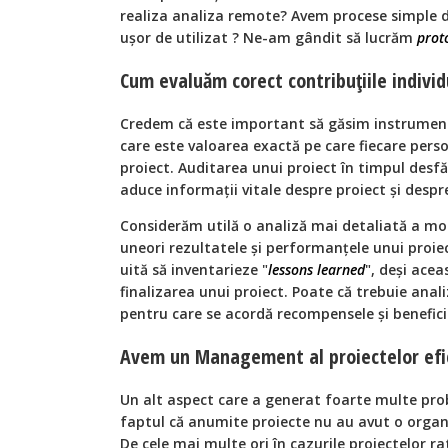
realiza analiza remote? Avem procese simple 
uşor de utilizat ? Ne-am gândit să lucrăm
prot
Cum evaluăm corect contribuțiile individ
Credem că este important să găsim instrument
care este valoarea exactă pe care fiecare pers
proiect. Auditarea unui proiect în timpul desfăş
aduce informaţii vitale despre proiect şi desp
Considerăm utilă o analiză mai detaliată a mod
uneori rezultatele și performanţele unui proiec
uită să inventarieze "
lessons learned
", deși ace
finalizarea unui proiect. Poate că trebuie anal
pentru care se acordă recompensele și benefici
Avem un Management al proiectelor efi
Un alt aspect care a generat foarte multe prob
faptul că anumite proiecte nu au avut o organ
De cele mai multe ori în cazurile proiectelor r