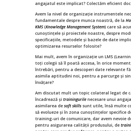
angajatul este implicat? Colectăm eficient do
Avem la nivel de organizaţie instrumentele ne
fundamentale despre munca noastră, de la
Ho
KMS
(
Knowledge Management System
) care să ac
cunoștințele și proiectele noastre, despre mod
specificațiile, metodele și bazele de date implic
optimizarea resurselor folosite?
Mai mult, avem în organizație un LMS (Learn
toți colegii să îl poată accesa, în orice moment
întrebări, pentru a descoperi date relevante făr
asimila aptitudini noi, pentru a parcurge și sing
învățare?
Am discutat mult un topic colateral legat de ca
încadrează şi
trainingurile
necesare unui angajat.
asimilarea de
soft skills
sunt utile, însă multe 
să evolueze și în zona cunoștințelor specifice d
training-uri de comunicare, dar avem nevoie 
pentru asigurarea calităţii produsului, de
train