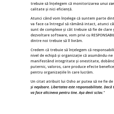
trebuie să înţelegem că monitorizarea unui
co
calitate şi nici eficienţă.
Atunci când vom înţelege că suntem parte dintr
va face ca întregul să rămână intact, atunci c
sunt de complexe și cât trebuie să fie de clare
dezvoltare software, vom privi cu RESPONSABIL
dintre noi trebuie să îl livrăm.
Credem că trebuie să înţelegem că responsabili
nivel de echipă şi organizaţie că asumându-ne
manifestând integritate și onestitate, dobâ
puternic, valoros, care produce efecte benefic
pentru organizațiile în care lucrăm.
Un citat atribuit lui Osho ar putea să ne fie de
și nepăsare. Libertatea este responsabilitate. Dacă 
va face altcineva pentru tine. Așa devii sclav."