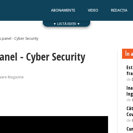
ABONAMENTE
VIDEO
REDACȚIA
▼ LISTĂ EDIȚII ▼
Numărul 168
Numărul 167
s panel - Cyber Security
anel - Cyber Security
În a
Est
fra
ware Magazine
de
Ina
Ing
de
Cât
Cov
de
Cum