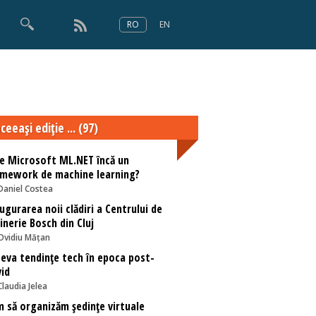
RO
EN
×
Numărul 166
ceeaşi ediţie ... (97)
e Microsoft ML.NET încă un
mework de machine learning?
Daniel Costea
ugurarea noii clădiri a Centrului de
inerie Bosch din Cluj
Ovidiu Mățan
eva tendințe tech în epoca post-
id
Claudia Jelea
 să organizăm ședințe virtuale