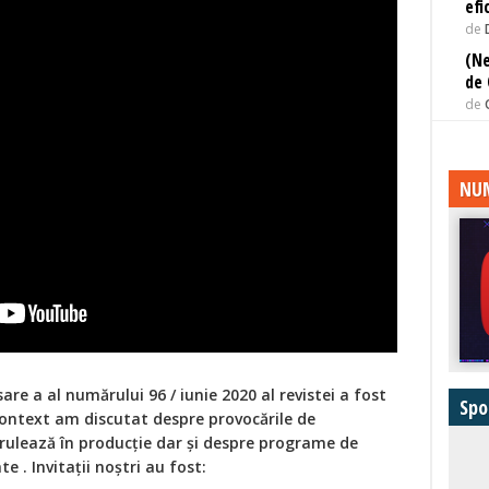
efi
de
(Ne
de 
de
NUM
e a al numărului 96 / iunie 2020 al revistei a fost
Spo
 context am discutat despre provocările de
e rulează în producție dar și despre programe de
e . Invitații noștri au fost: