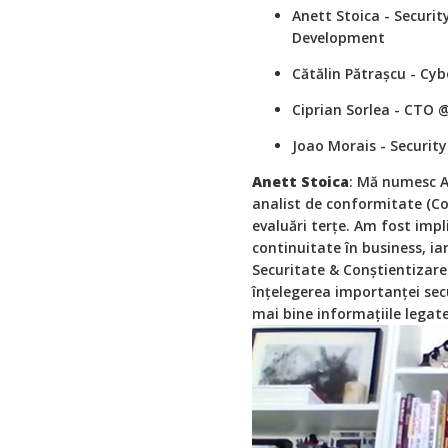
Anett Stoica - Securi
Development
Cătălin Pătrașcu - Cy
Ciprian Sorlea - CTO 
Joao Morais - Securit
Anett Stoica
: Mă numesc An
analist de conformitate (Co
evaluări terțe. Am fost impl
continuitate în business, ia
Securitate & Conștientizare 
înțelegerea importanței secu
mai bine informațiile legate