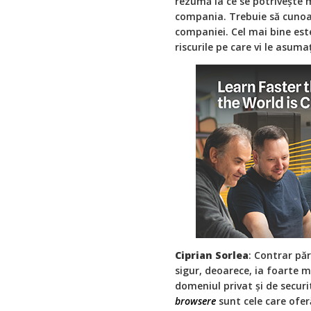
rezumă la ce se potrivește m
compania. Trebuie să cunoașt
companiei. Cel mai bine este 
riscurile pe care vi le asumaț
Ciprian Sorlea
: Contrar păr
sigur, deoarece, ia foarte mu
domeniul privat și de securit
browsere
sunt cele care oferă