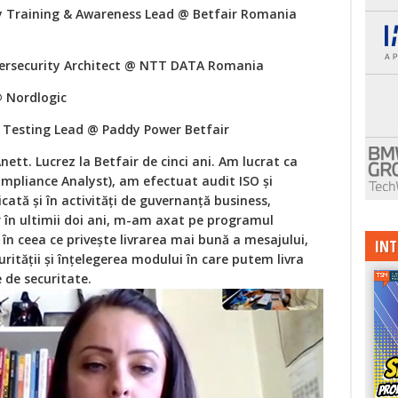
ty Training & Awareness Lead @ Betfair Romania
bersecurity Architect @ NTT DATA Romania
@ Nordlogic
y Testing Lead @ Paddy Power Betfair
ett. Lucrez la Betfair de cinci ani. Am lucrat ca
mpliance Analyst), am efectuat audit ISO și
icată și în activități de guvernanță business,
r în ultimii doi ani, m-am axat pe programul
în ceea ce privește livrarea mai bună a mesajului,
INT
rității și înțelegerea modului în care putem livra
 de securitate.