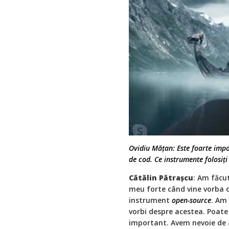
Ovidiu Mățan: Este foarte imp
de cod. Ce instrumente folosiți
Cătălin Pătrașcu
: Am făcut
meu forte când vine vorba d
instrument
open-source
. Am
vorbi despre acestea. Poate
important. Avem nevoie de a