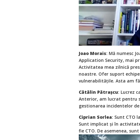
Joao Morais
: Mă numesc Joa
Application Security, mai p
Activitatea mea zilnică presu
noastre. Ofer suport echipel
vulnerabilitățile. Asta am făc
Cătălin Pătrașcu
: Lucrez c
Anterior, am lucrat pentru 
gestionarea incidentelor de
Ciprian Sorlea
: Sunt CTO 
Sunt implicat și în activit
fie CTO. De asemenea, sunt m