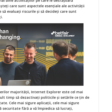
ai bine activităților pe care le desfășoară
eți care sunt aspectele esențiale ale activității
să evaluați riscurile și să decideți care sunt
i.
erilor majorității, Internet Explorer este cel mai
lt timp să dezactivați politicile și setările ce țin de
ate. Cele mai sigure aplicații, cele mai sigure
 securitate fără a vă împiedica să lucrați,