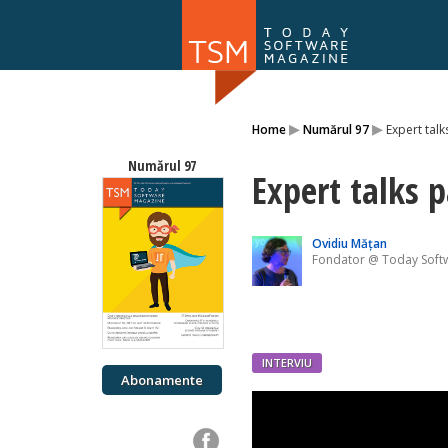
Numărul 169
▸
▸
Home
Numărul 97
Expert talk
NOU
Numărul 97
Expert talks p
Ovidiu Mățan
Fondator @ Today Soft
INTERVIU
Abonamente