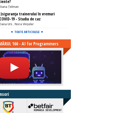
ciente?
Diana Țelman
)siguranța trainerului în vremuri
COVID-19 - Studiu de caz
Oana Urs
,
Nora Vințeler
▼ TOATE ARTICOLELE ▼
ĂRUL 166 - AI for Programmers
nsori