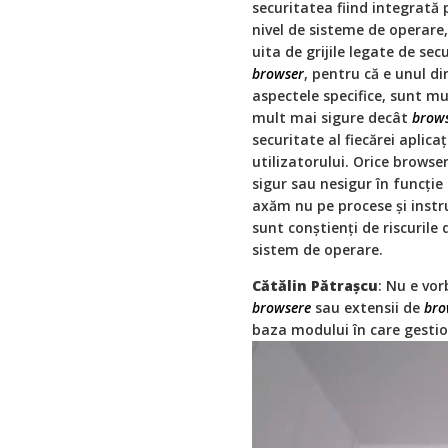
securitatea fiind integrată p
nivel de sisteme de operare
uita de grijile legate de se
browser
, pentru că e unul d
aspectele specifice, sunt m
mult mai sigure decât
brows
securitate al fiecărei aplica
utilizatorului. Orice browse
sigur sau nesigur în funcție 
axăm nu pe procese și instr
sunt conștienți de riscurile
sistem de operare.
Cătălin Pătrașcu
: Nu e vo
browsere
sau extensii de
bro
baza modului în care gestio