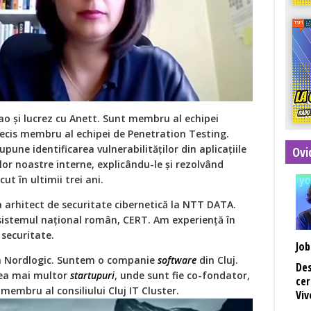
o și lucrez cu Anett. Sunt membru al echipei
recis membru al echipei de Penetration Testing.
pune identificarea vulnerabilităților din aplicațiile
Ovi
or noastre interne, explicându-le și rezolvând
ut în ultimii trei ani.
a arhitect de securitate cibernetică la NTT DATA.
sistemul național român, CERT. Am experiență în
 securitate.
Job
la Nordlogic. Suntem o companie
software
din Cluj.
Des
atea mai multor
startupuri
, unde sunt fie co-fondator,
cer
embru al consiliului Cluj IT Cluster.
Viv