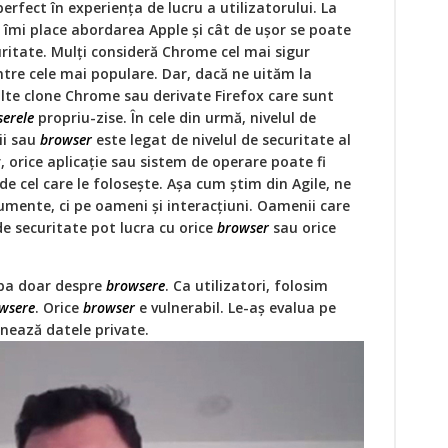
erfect în experiența de lucru a utilizatorului. La
, îmi place abordarea Apple și cât de ușor se poate
curitate. Mulți consideră Chrome cel mai sigur
intre cele mai populare. Dar, dacă ne uităm la
ulte clone Chrome sau derivate Firefox care sunt
erele
propriu-zise. În cele din urmă, nivelul de
ții sau
browser
este legat de nivelul de securitate al
r, orice aplicație sau sistem de operare poate fi
de cel care le folosește. Așa cum știm din Agile, ne
umente, ci pe oameni și interacțiuni. Oamenii care
 de securitate pot lucra cu orice
browser
sau orice
rba doar despre
browsere
. Ca utilizatori, folosim
wsere
. Orice
browser
e vulnerabil. Le-aș evalua pe
nează datele private.