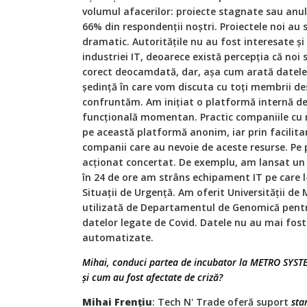
volumul afacerilor: proiecte stagnate sau anu
66% din respondenții noștri. Proiectele noi au 
dramatic. Autoritățile nu au fost interesate și
industriei IT, deoarece există percepția că noi s
corect deocamdată, dar, așa cum arată datele,
ședință în care vom discuta cu toți membrii d
confruntăm. Am inițiat o platformă internă d
funcțională momentan. Practic companiile cu r
pe această platformă anonim, iar prin facilita
companii care au nevoie de aceste resurse. Pe
acționat concertat. De exemplu, am lansat un ap
în 24 de ore am strâns echipament IT pe care 
Situații de Urgență. Am oferit Universității de
utilizată de Departamentul de Genomică pent
datelor legate de Covid. Datele nu au mai fos
automatizate.
Mihai, conduci partea de incubator la METRO SYSTE
și cum au fost afectate de criză?
Mihai Frențiu
: Tech N' Trade oferă suport
sta