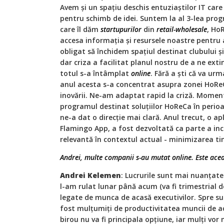
Avem și un spațiu deschis entuziaștilor IT care
pentru schimb de idei. Suntem la al 3-lea prog
care îl dăm
startupurilor
din
retail-wholesale
, Ho
accesa informația și resursele noastre pentru a-
obligat să închidem spațiul destinat clubului și
dar criza a facilitat planul nostru de a ne exti
totul s-a întâmplat
online
. Fără a ști că va ur
anul acesta s-a concentrat asupra zonei HoReCa
inovării. Ne-am adaptat rapid la criză. Momen
programul destinat soluțiilor HoReCa în perioa
ne-a dat o direcție mai clară. Anul trecut, o apl
Flamingo App, a fost dezvoltată ca parte a inc
relevantă în contextul actual - minimizarea ti
Andrei, multe companii s-au mutat online. Este acea
Andrei Kelemen
: Lucrurile sunt mai nuanțate
l-am rulat lunar până acum (va fi trimestrial 
legate de munca de acasă executivilor. Spre s
fost mulțumiți de productivitatea muncii de ac
birou nu va fi principala opțiune, iar mulți vo