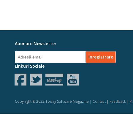
Abonare Newsletter
Linkuri Sociale
Copyright © 2022 Today Software Magazine |
Contact
|
Feedback
|
Pr