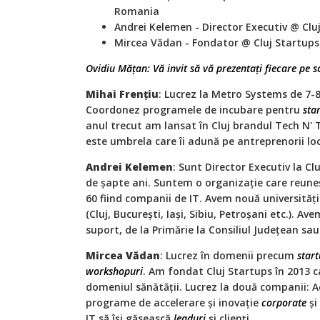
Romania
Andrei Kelemen - Director Executiv @ Cluj
Mircea Vădan - Fondator @ Cluj Startups
Ovidiu Mățan: Vă invit să vă prezentați fiecare pe s
Mihai Frențiu
: Lucrez la Metro Systems de 7-8
Coordonez programele de incubare pentru
sta
anul trecut am lansat în Cluj brandul Tech N' 
este umbrela care îi adună pe antreprenorii loca
Andrei Kelemen
: Sunt Director Executiv la Clu
de șapte ani. Suntem o organizație care reuneș
60 fiind companii de IT. Avem nouă universităț
(Cluj, București, Iași, Sibiu, Petroșani etc.). Av
suport, de la Primărie la Consiliul Județean sau
Mircea Vădan
: Lucrez în domenii precum
star
workshopuri
. Am fondat Cluj Startups în 2013 car
domeniul sănătății. Lucrez la două companii: A
programe de accelerare și inovație
corporate
și
IT să își găsească
leaduri
și clienți.