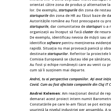
orientat către zona de produs și alternative la 
lor. De exemplu,
startupurile
din zona de restau
startupurile
din zona de HR au făcut baze de date
Autoritățile române au fost preocupate cu pr
startupurile
, dar comunitatea de
startupuri
s-a m
organizații au început să facă
cluster
de resurse
De exemplu, identificau nevoia de măști sau al
identifice
software
pentru menținerea evidenței
rapidă. Situația nu mai provoacă panică și obs
destinate
startupurilor
. Referitor la proiectele 
Comisia Europeană se căutau idei pe sănătate
Au fost și echipe românești care au venit cu p
cum să îi susținem mai departe.
Andrei, tu ai perspectiva companiilor. Ați avut ini
Covid. Cum au fost afectate companiile din Cluj IT C
Andrei Kelemen
: Am reacționat destul de re
demarat acest proiect intern numit Barometru
Constatările pe care le-am făcut se pot extrap
ușurință la nivelul industriei per ansamblu. A 