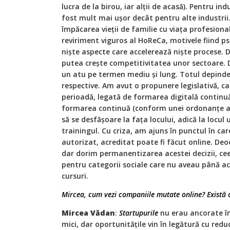
lucra de la birou, iar alții de acasă). Pentru ind
fost mult mai ușor decât pentru alte industrii.
împăcarea vieții de familie cu viața profesion
reviriment viguros al HoReCa, motivele fiind psi
niște aspecte care accelerează niște procese. 
putea crește competitivitatea unor sectoare. D
un atu pe termen mediu și lung. Totul depinde 
respective. Am avut o propunere legislativă, ca
perioadă, legată de formarea digitală continuă
formarea continuă (conform unei ordonanțe an
să se desfășoare la fața locului, adică la locul
trainingul. Cu criza, am ajuns în punctul în car
autorizat, acreditat poate fi făcut online. D
dar dorim permanentizarea acestei decizii, cee
pentru categorii sociale care nu aveau până a
cursuri.
Mircea, cum vezi companiile mutate online? Există 
Mircea Vădan
:
Startupurile
nu erau ancorate în 
mici, dar oportunitățile vin în legătură cu reduc