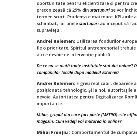
oportunitate pentru eficientizare și pentru cr
preconizează că 25% din
startupuri
se vor închid
termen scurt. Prudența e mai mare, KPI-urile ap
schimbat, iar unele
startupuri
au început să fa
supraviețui.
Andrei Kelemen
: Utilizarea fondurilor euro
fie o prioritate. Spiritul antreprenorial trebuie
aici e nevoie de intervenție publică.
De ce nu se mută toate instituțiile statului online? 
companiilor locale după modelul Estoniei?
Andrei Kelemen
: E greu replicabil, deoarece
poziționată tehnologic. Şi la noi, autoritățile 
nevoie. Autoritatea pentru Digitalizarea Român
importante.
Mihai, grupul din care faci parte (METRO) este offlin
magazin. Cum vedeți voi mutarea în online?
Mihai Frențiu
: Comportamentul de cumpărare