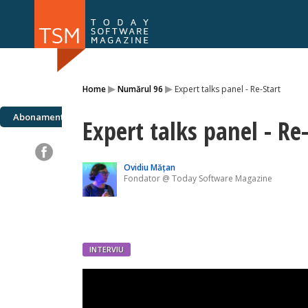
Numărul 169
Numărul 
▸
▸
Home
Numărul 96
Expert talks panel - Re-Start
NOU
Abonamente
Expert talks panel - Re
Ovidiu Mățan
Fondator @ Today Software Magazine
INTERVIU