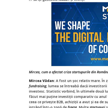
Mircea, cum a afectat criza startupurile din Român
Mircea Vădan
: A fost un șoc relativ mare. În 
fundraising
, lumea se întreabă dacă investitorii
investesc. Statistic vorbind, în ultimele două l
făcut mai puține investiții comparativ cu anul 
ceea ce privește B2B, achiziții a avut și ea de s
intrând într-o zonă de
freeze
. Multe
startupuri
s