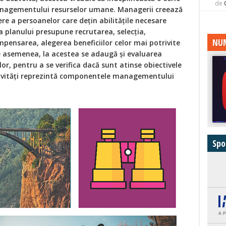
de
anagementului resurselor umane. Managerii creează
ere a persoanelor care dețin abilitățile necesare
 planului presupune recrutarea, selecția,
NUM
mpensarea, alegerea beneficiilor celor mai potrivite
De asemenea, la acestea se adaugă și evaluarea
, pentru a se verifica dacă sunt atinse obiectivele
tivități reprezintă componentele managementului
Spo