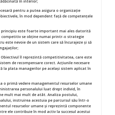
rădăcinată în interior;
ecesară pentru a putea asigura o organizație
 obiectivele, în mod dependent față de competențele
 principiu este foarte important mai ales datorită
j competitiv se obține numai printr-o strategie
cru este nevoie de un sistem care să încurajeze și să
ngajaților;
 Obiectivul îl reprezintă competitivitatea, care este
istem de recompensare corect. Acțiunile necesare
ră la plata managerilor pe același sistem aplicat în
 la o primă vedere managementul resurselor umane
nistrarea personalului luat drept individ, în
ne mult mai mult de atât. Analiza postului,
nalului, instruirea acestuia pe parcursul său într-o
entul resurselor umane și reprezintă componente
tre ele contribuie în mod activ la succesul acestui