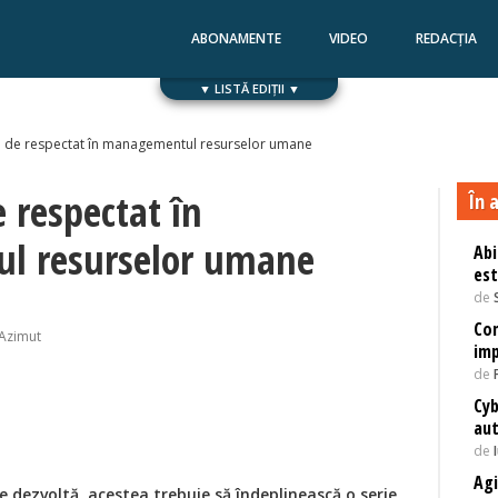
ABONAMENTE
VIDEO
REDACȚIA
▼ LISTĂ EDIȚII ▼
Numărul 168
Numărul 167
ii de respectat în managementul resurselor umane
e respectat în
În a
l resurselor umane
Abi
est
de
Com
 Azimut
imp
de
Cyb
au
de
Agi
e dezvoltă, acestea trebuie să îndeplinească o serie