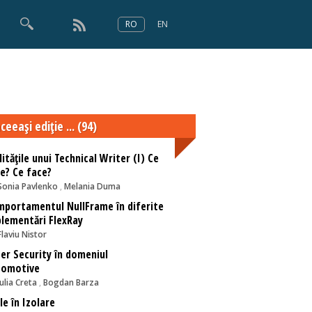
RO
EN
×
Numărul 166
ceeaşi ediţie ... (94)
litățile unui Technical Writer (I) Ce
e? Ce face?
Sonia Pavlenko
,
Melania Duma
portamentul NullFrame în diferite
lementări FlexRay
Flaviu Nistor
er Security în domeniul
tomotive
Iulia Creta
,
Bogdan Barza
le în Izolare