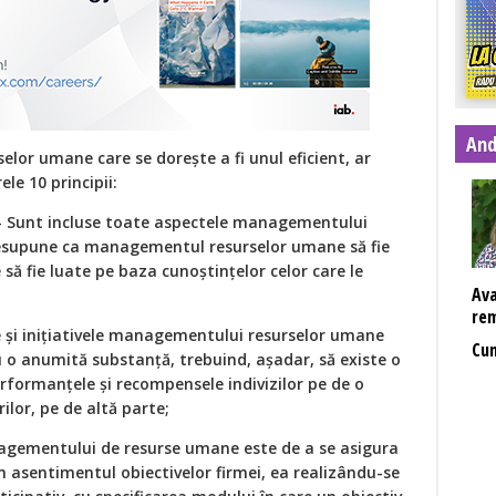
And
lor umane care se dorește a fi unul eficient, ar
le 10 principii:
 Sunt incluse toate aspectele managementului
resupune ca managementul resurselor umane să fie
e să fie luate pe baza cunoștințelor celor care le
Ava
re
le și inițiativele managementului resurselor umane
Cum
 o anumită substanță, trebuind, așadar, să existe o
erformanțele și recompensele indivizilor pe de o
rilor, pe de altă parte;
gementului de resurse umane este de a se asigura
 asentimentul obiectivelor firmei, ea realizându-se