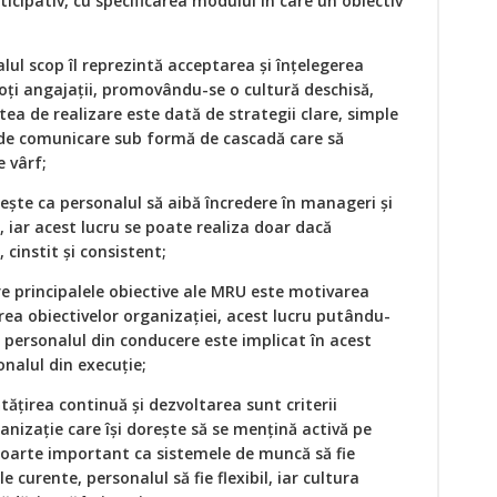
cipativ, cu specificarea modului în care un obiectiv
alul scop îl reprezintă acceptarea și înțelegerea
toți angajații, promovându-se o cultură deschisă,
tea de realizare este dată de strategii clare, simple
e de comunicare sub formă de cascadă care să
 vârf;
ește ca personalul să aibă încredere în manageri și
a, iar acest lucru se poate realiza doar dacă
 cinstit și consistent;
re principalele obiective ale MRU este motivarea
rea obiectivelor organizației, acest lucru putându-
i personalul din conducere este implicat în acest
onalul din execuție;
ățirea continuă și dezvoltarea sunt criterii
anizație care își dorește să se mențină activă pe
 foarte important ca sistemele de muncă să fie
e curente, personalul să fie flexibil, iar cultura