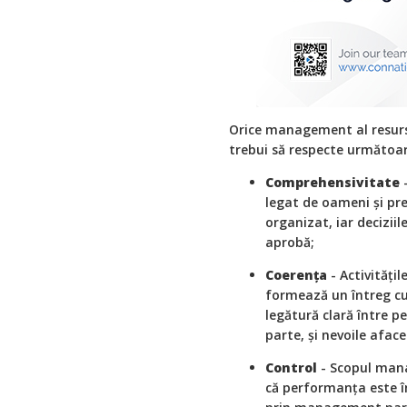
Orice management al resurse
trebui să respecte următoare
Comprehensivitate
-
legat de oameni și p
organizat, iar deciziil
aprobă;
Coerența
- Activități
formează un întreg cu
legătură clară între p
parte, și nevoile aface
Control
- Scopul mana
că performanța este în