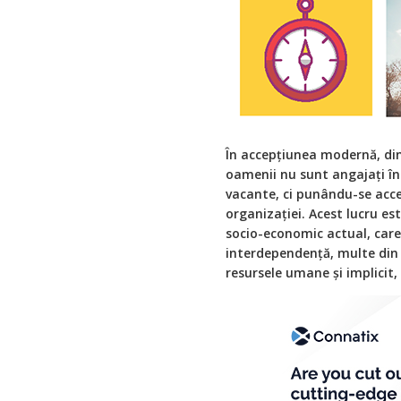
În accepțiunea modernă, di
oamenii nu sunt angajați în
vacante, ci punându-se accen
organizației. Acest lucru es
socio-economic actual, care
interdependență, multe din d
resursele umane și implici