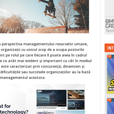
n perspectiva managementului resurselor umane,
INT
 organizații cu unicul scop de a ocupa posturile
t pe rolul pe care fiecare îl poate avea în cadrul
te cu atât mai evident și important cu cât în mediul
 este caracterizat prin concurență, dinamism și
ificultățile sau succesele organizațiilor au la bază
t, managementul acestora.