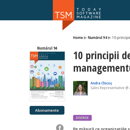
Numărul 169
▸
▸
Home
Numărul 94
10 princip
NOU
Numărul 94
10 principii d
managementu
Andra Chicoș
Sales Representative @
Abonamente
DIVERSE
Pe măsură ce organizațiile s