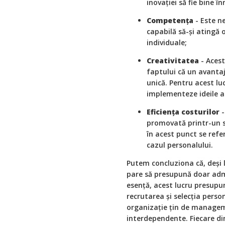
inovației să fie bine în
Competența
- Este n
capabilă să-și atingă
individuale;
Creativitatea
- Acest
faptului că un avanta
unică. Pentru acest lu
implementeze ideile a
Eficiența costurilor
-
promovată printr-un s
în acest punct se refe
cazul personalului.
Putem concluziona că, deși
pare să presupună doar admi
esență, acest lucru presupu
recrutarea și selecția perso
organizație țin de managem
interdependente. Fiecare din