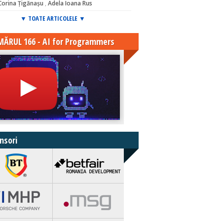
Corina Țigănașu
,
Adela Ioana Rus
▼ TOATE ARTICOLELE ▼
ĂRUL 166 - AI for Programmers
nsori