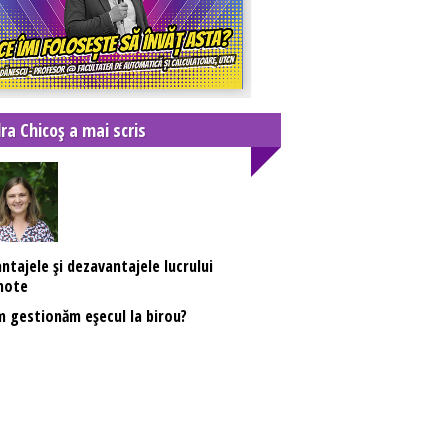
ra Chicoș a mai scris
ntajele și dezavantajele lucrului
mote
 gestionăm eșecul la birou?