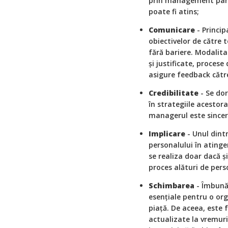
prin management parti
poate fi atins;
Comunicare
- Princip
obiectivelor de către 
fără bariere. Modalita
și justificate, proces
asigure feedback către
Credibilitate
- Se dor
în strategiile acestor
managerul este sincer,
Implicare
- Unul dint
personalului în atinge
se realiza doar dacă ș
proces alături de pers
Schimbarea
- Îmbunăt
esențiale pentru o org
piață. De aceea, este
actualizate la vremuril