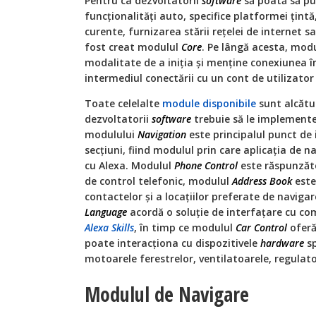
Pentru ca dezvoltatorii
software
să poată să pun
funcționalități auto, specifice platformei țintă
curente, furnizarea stării rețelei de internet 
fost creat modulul
Core
. Pe lângă acesta, mod
modalitate de a iniția și menține conexiunea în
intermediul conectării cu un cont de utilizato
Toate celelalte
module disponibile
sunt alcătui
dezvoltatorii
software
trebuie să le implemente
modulului
Navigation
este principalul punct de
secțiuni, fiind modulul prin care aplicația de 
cu Alexa. Modulul
Phone Control
este răspunzăt
de control telefonic, modulul
Address Book
este
contactelor și a locațiilor preferate de naviga
Language
acordă o soluție de interfațare cu co
Alexa Skills
, în timp ce modulul
Car Control
oferă
poate interacționa cu dispozitivele
hardware
sp
motoarele ferestrelor, ventilatoarele, regulat
Modulul de Navigare