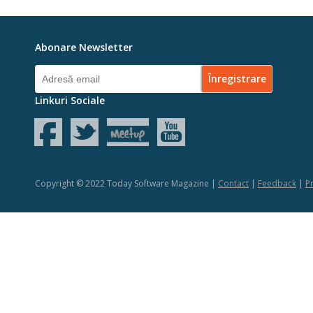
Abonare Newsletter
Linkuri Sociale
Copyright © 2022 Today Software Magazine |
Contact
|
Feedback
|
Pr