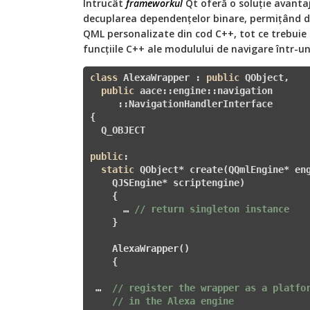
Întrucât
frameworkul
Qt oferă o soluție avantaj
decuplarea dependențelor binare, permițând d
QML personalizate din cod C++, tot ce trebuie
funcțiile C++ ale modulului de navigare într-u
class
 AlexaWrapper : 
public
 QObject,

public
 aace::engine::navigation

     ::NavigationHandlerInterface

{

  Q_OBJECT

public
:

static
 QObject* create(QQmlEngine* eng
    QJSEngine* scriptengine)

    {

      … 
// return singleton instance
    }

    AlexaWrapper()

    {

 …  
// register the wrapper as a platfo
// in the Alexa engine