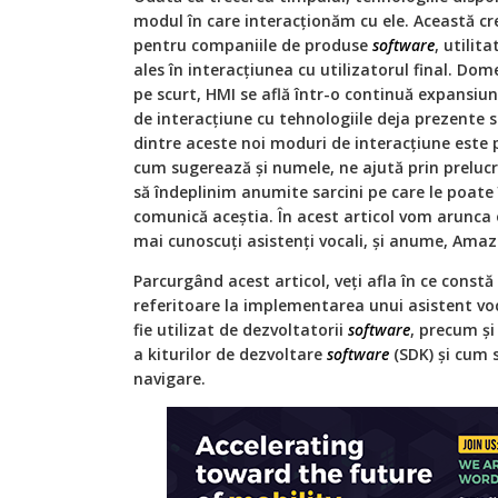
modul în care interacționăm cu ele. Această cr
pentru companiile de produse
software
, utilit
ales în interacțiunea cu utilizatorul final. Do
pe scurt, HMI se află într-o continuă expansiu
de interacțiune cu tehnologiile deja prezente 
dintre aceste noi moduri de interacțiune este p
cum sugerează și numele, ne ajută prin prelucr
să îndeplinim anumite sarcini pe care le poate
comunică aceștia. În acest articol vom arunca o
mai cunoscuți asistenți vocali, și anume, Amaz
Parcurgând acest articol, veți afla în ce cons
referitoare la implementarea unui asistent vo
fie utilizat de dezvoltatorii
software
, precum și
a kiturilor de dezvoltare
software
(SDK) și cum s
navigare.