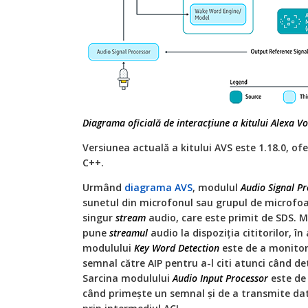
Diagrama oficială de interacțiune a kitului Alexa Vo
Versiunea actuală a kitului AVS este 1.18.0, of
C++.
Urmând
diagrama AVS
, modulul
Audio Signal P
sunetul din microfonul sau grupul de microfoa
singur
stream
audio, care este primit de SDS. 
pune
streamul
audio la dispoziția cititorilor, în
modulului
Key Word Detection
este de a monito
semnal către AIP pentru a-l citi atunci când d
Sarcina modulului
Audio Input Processor
este de 
când primește un semnal și de a transmite dat