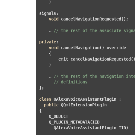
    } 

signals:

void
 cancelNavigationRequested();

    … 
// the rest of the associate sign
private
:

void
 cancelNavigation() override

    {

        emit cancelNavigationRequested()
    }

    … 
// the rest of the navigation int
// definitions
};

class
 QAlexaVoiceAssistantPlugin : 

public
 QQmlExtensionPlugin

{

    Q_OBJECT

    Q_PLUGIN_METADATA(IID 

      QAlexaVoiceAssistantPlugin_IID)
