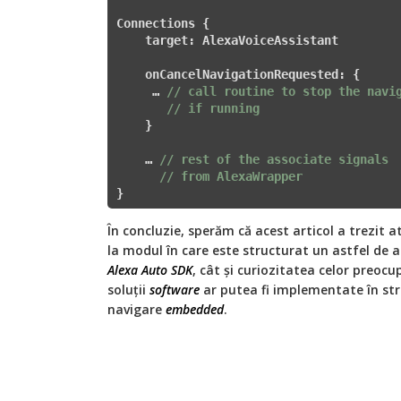
Connections {

    target: AlexaVoiceAssistant

    onCancelNavigationRequested: {

     … 
// call routine to stop the navi
// if running
    }

    … 
// rest of the associate signals 
// from AlexaWrapper
}
În concluzie, sperăm că acest articol a trezit atâ
la modul în care este structurat un astfel de 
Alexa Auto SDK
, cât și curiozitatea celor preoc
soluții
software
ar putea fi implementate în stra
navigare
embedded
.