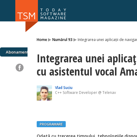
Numărul 169
Numărul 
▸
▸
Home
Numărul 93
Integrarea unei aplicații de navig
NOU
Abonamente
Integrarea unei aplicaț
cu asistentul vocal Am
Vlad Suciu
C++ Software Developer @ Telenav
PROGRAMARE
Odată cu trecerea timpului, tehnologiile disponi