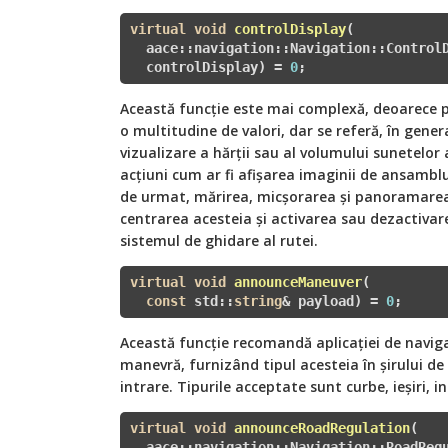
virtual
void
controlDisplay
(  

  aace::navigation::Navigation::ControlD
  controlDisplay)
= 
0
;
Această funcție este mai complexă, deoarece 
o multitudine de valori, dar se referă, în gener
vizualizare a hărții sau al volumului sunetelor 
acțiuni cum ar fi afișarea imaginii de ansamblu a
de urmat, mărirea, micșorarea și panoramarea h
centrarea acesteia și activarea sau dezactivare
sistemul de ghidare al rutei.
virtual
void
announceManeuver
(

const
 std::
string
& payload)
= 
0
;
Această funcție recomandă aplicației de navi
manevră, furnizând tipul acesteia în șirului d
intrare. Tipurile acceptate sunt curbe, ieșiri, in
virtual
void
announceRoadRegulation
(

  aace::navigation::Navigation::RoadRegu