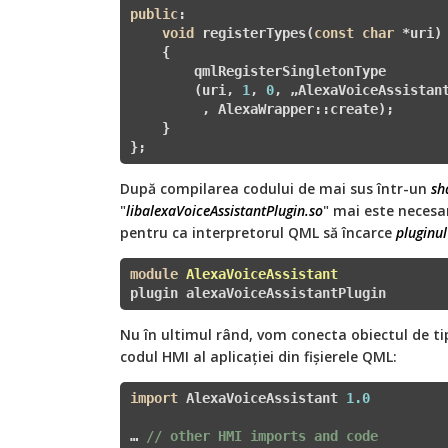
public
:

void
 registerTypes(
const
char
 *uri) 
    {

        qmlRegisterSingletonType
        (uri, 
1
, 
0
, „AlexaVoiceAssistant
         , AlexaWrapper::create);

    }

};
După compilarea codului de mai sus într-un
sh
"
libalexaVoiceAssistantPlugin.so
" mai este necesar
pentru ca interpretorul QML să încarce
pluginu
module
AlexaVoiceAssistant
plugin alexaVoiceAssistantPlugin
Nu în ultimul rând, vom conecta obiectul de t
codul HMI al aplicației din fișierele QML:
import
 AlexaVoiceAssistant 
1.0
… 
// other HMI imports and code