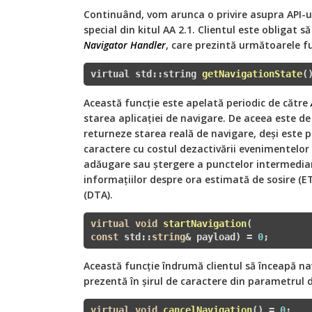
Continuând, vom arunca o privire asupra API-
special din kitul AA 2.1. Clientul este obligat
Navigator Handler
, care prezintă următoarele fu
virtual std::
string 
getNavigationState
(
Această funcție este apelată periodic de către
starea aplicației de navigare. De aceea este d
returneze starea reală de navigare, deși este p
caractere cu ​​costul dezactivării evenimentelor
adăugare sau ștergere a punctelor intermediare
informațiilor despre ora estimată de sosire (ET
(DTA).
virtual
void
startNavigation
const
 std::
string
& payload)
= 
0
;
Această funcție îndrumă clientul să înceapă na
prezentă în șirul de caractere din parametrul d
virtual
void
cancelNavigation
()
= 
0
;