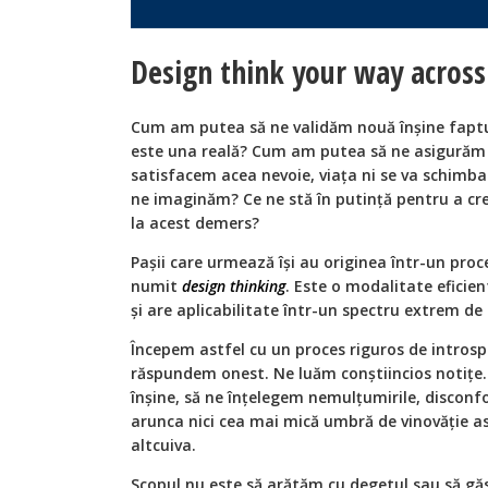
Design think your way across
Cum am putea să ne validăm nouă înșine faptu
este una reală? Cum am putea să ne asigurăm c
satisfacem acea nevoie, viața ni se va schim
ne imaginăm? Ce ne stă în putință pentru a creș
la acest demers?
Pașii care urmează își au originea într-un pro
numit
design thinking
. Este o modalitate eficien
și are aplicabilitate într-un spectru extrem de 
Începem astfel cu un proces riguros de introsp
răspundem onest. Ne luăm conștiincios notițe.
înșine, să ne înțelegem nemulțumirile, disconfo
arunca nici cea mai mică umbră de vinovăție a
altcuiva.
Scopul nu este să arătăm cu degetul sau să găs