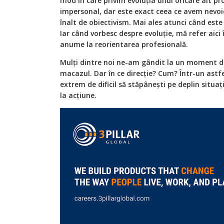
mod în care privim evoluția unui oricare alt pr
impersonal, dar este exact ceea ce avem nevoi
înalt de obiectivism. Mai ales atunci când est
Iar când vorbesc despre evoluție, mă refer aici î
anume la reorientarea profesională.
Mulți dintre noi ne-am gândit la un moment d
macazul. Dar în ce direcție? Cum? Într-un ast
extrem de dificil să stăpânești pe deplin situația
la acțiune.