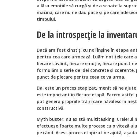
a lăsa emoțiile să curgă și de a scoate la supr
macină, care nu ne dau pace și pe care adeseor
timpului.
De la introspecție la inventaru
Dacă am fost cinstiți cu noi înșine în etapa an
pentru cea care urmează. Luăm notițele care au
fiecare cuvânt, fiecare emoție, fiecare punct ne
formulăm o serie de idei concrete și coerente, 
punct de plecare pentru ceea ce va urma.
Da, este un proces etapizat, menit să ne ajut
este important în fiecare etapă. Facem astfel p
pot genera propriile trăiri care năvălesc în neș
constructivă.
Myth buster: nu există multitasking. Creierul n
efectueze foarte multe procese cu o viteză ului
pe rând. Acest proces etapizat ne ajută, așada