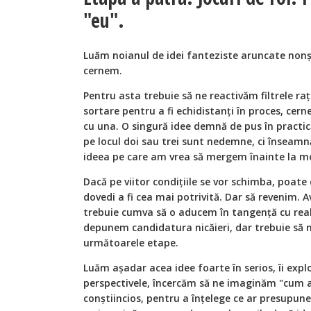
"eu".
Luăm noianul de idei fanteziste aruncate nonș
cernem.
Pentru asta trebuie să ne reactivăm filtrele rați
sortare pentru a fi echidistanți în proces, c
cu una. O singură idee demnă de pus în practic
pe locul doi sau trei sunt nedemne, ci înseamn
ideea pe care am vrea să mergem înainte la m
Dacă pe viitor condițiile se vor schimba, poate 
dovedi a fi cea mai potrivită. Dar să revenim. 
trebuie cumva să o aducem în tangență cu rea
depunem candidatura nicăieri, dar trebuie să
următoarele etape.
Luăm așadar acea idee foarte în serios, îi expl
perspectivele, încercăm să ne imaginăm "cum a
conștiincios, pentru a înțelege ce ar presupun