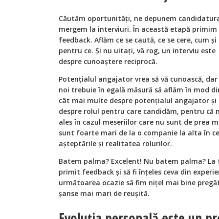
Căutăm oportunități, ne depunem candidatur
mergem la interviuri. În această etapă primim
feedback. Aflăm ce se caută, ce se cere, cum și
pentru ce. Și nu uitați, vă rog, un interviu este
despre cunoaștere reciprocă.
Potențialul angajator vrea să vă cunoască, dar 
noi trebuie în egală măsură să aflăm în mod di
cât mai multe despre potențialul angajator și
despre rolul pentru care candidăm, pentru că 
ales în cazul meseriilor care nu sunt de prea m
sunt foarte mari de la o companie la alta în ce
așteptările și realitatea rolurilor.
Batem palma? Excelent! Nu batem palma? La fel
primit feedback și să fi înțeles ceva din experi
următoarea ocazie să fim nițel mai bine pregătiț
șanse mai mari de reușită.
Evoluția personală este un pr