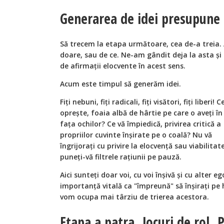
Generarea de idei presupune l
Să trecem la etapa următoare, cea de-a treia
doare, sau de ce. Ne-am gândit deja la asta și a
de afirmații elocvente în acest sens.
Acum este timpul să generăm idei.
Fiți nebuni, fiți radicali, fiți visători, fiți liberi! C
oprește, foaia albă de hârtie pe care o aveți în
fața ochilor? Ce vă împiedică, privirea critică a
propriilor cuvinte înșirate pe o coală? Nu vă
îngrijorați cu privire la elocvență sau viabilitate
puneți-vă filtrele rațiunii pe pauză.
Aici sunteți doar voi, cu voi înșivă și cu alter 
importanță vitală ca "împreună" să înșirați pe 
vom ocupa mai târziu de trierea acestora.
Etapa a patra. Jocuri de rol. 