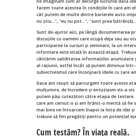
ne imaginăm cum ar decurge lucrurile dacă idee
facem toate acestea în condițiile în care am el
cât putem de multe dintre barierele auto-impu
nu știu...", "eu nu pot…", "sunt prea bătrân(ă)..
Sunt de-ajutor aici, pe lângă documentarea prop
discuțiile cu oameni care ocupă deja sau au oc
participarea la cursuri și seminarii, la un inter
informare este vitală în această etapă. Trebui
cântărim validitatea informațiilor acumulate și
al rațiunii, astfel încât să putem diminua înt
subiectivismul care înconjoară ideile cu care a
Daca am reușit să parcurgem toate aceste et
mulțumire, de încredere și entuziasm vis-a-vis 
putem păși cutezători către etapa de testare.
care am cernut-o și am hrănit-o merită să fie 
mai bine ne întoarcem înapoi la lista de idei 
trebuie să fim pregătiți pentru un potențial e
Cum testăm? În viața reală.