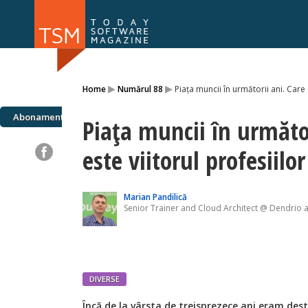
Numărul 169
Numărul 
▸
▸
Home
Numărul 88
Piața muncii în următorii ani. Care 
NOU
Abonamente
Piața muncii în următor
este viitorul profesiilor
Marian Pandilică
Senior Trainer and Cloud Architect @ Dendrio 
DIVERSE
Încă de la vârsta de treisprezece ani eram dest