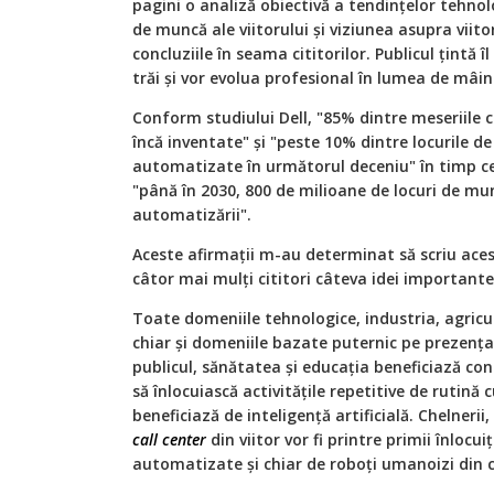
pagini o analiză obiectivă a tendințelor tehnolo
de muncă ale viitorului și viziunea asupra viito
concluziile în seama cititorilor. Publicul țintă îl
trăi și vor evolua profesional în lumea de mâin
Conform studiului Dell, "85% dintre meseriile c
încă inventate" și "peste 10% dintre locurile d
automatizate în următorul deceniu" în timp c
"până în 2030, 800 de milioane de locuri de mun
automatizării".
Aceste afirmații m-au determinat să scriu acest
câtor mai mulți cititori câteva idei importante
Toate domeniile tehnologice, industria, agricu
chiar și domeniile bazate puternic pe prezența
publicul, sănătatea și educația beneficiază co
să înlocuiască activitățile repetitive de rutin
beneficiază de inteligență artificială. Chelnerii, c
call center
din viitor vor fi printre primii înlocu
automatizate și chiar de roboți umanoizi din c