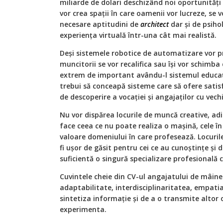
miliarde de dolari deschizând noi oportunități 
vor crea spații în care oamenii vor lucreze, se v
necesare aptitudini de
architect
dar și de psih
experiența virtuală într-una cât mai realistă.
Deși sistemele robotice de automatizare vor 
muncitorii se vor recalifica sau își vor schimba
extrem de important avându-l sistemul educați
trebui să conceapă sisteme care să ofere satisfa
de descoperire a vocației și angajaților cu vech
Nu vor dispărea locurile de muncă creative, adi
face ceea ce nu poate realiza o mașină, cele î
valoare domeniului în care profesează. Locuri
fi ușor de găsit pentru cei ce au cunoștințe și
suficientă o singură specializare profesională c
Cuvintele cheie din CV-ul angajatului de mâine 
adaptabilitate, interdisciplinaritatea, empati
sintetiza informație și de a o transmite altor 
experimenta.