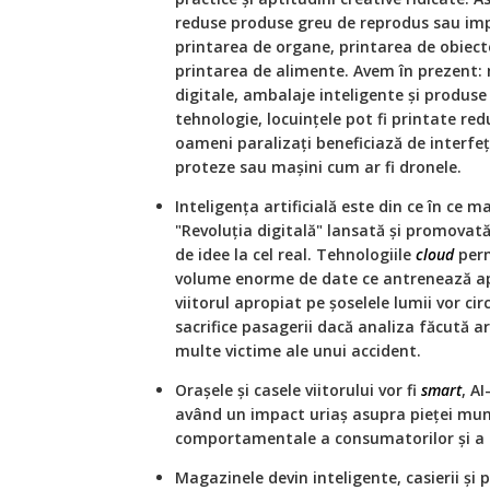
reduse produse greu de reprodus sau imp
printarea de organe, printarea de obiect
printarea de alimente. Avem în prezent: 
digitale, ambalaje inteligente și produse 
tehnologie, locuințele pot fi printate red
oameni paralizați beneficiază de interfețe
proteze sau mașini cum ar fi dronele.
Inteligența artificială este din ce în ce m
"Revoluția digitală" lansată și promovată
de idee la cel real. Tehnologiile
cloud
perm
volume enorme de date ce antrenează apli
viitorul apropiat pe șoselele lumii vor ci
sacrifice pasagerii dacă analiza făcută ar
multe victime ale unui accident.
Orașele și casele viitorului vor fi
smart
, A
având un impact uriaș asupra pieței munc
comportamentale a consumatorilor și a s
Magazinele devin inteligente, casierii și 