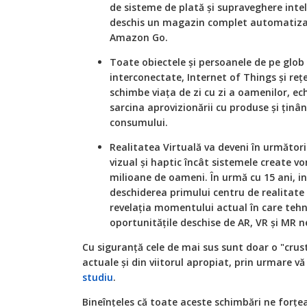
de sisteme de plată și supraveghere int
deschis un magazin complet automatiza
Amazon Go.
Toate obiectele și persoanele de pe glob t
interconectate, Internet of Things și reț
schimbe viața de zi cu zi a oamenilor, e
sarcina aprovizionării cu produse și ținâ
consumului.
Realitatea Virtuală va deveni în următori
vizual și haptic încât sistemele create vo
milioane de oameni. În urmă cu 15 ani, i
deschiderea primului centru de realitate
revelația momentului actual în care tehnol
oportunitățile deschise de AR, VR și MR n
Cu siguranță cele de mai sus sunt doar o "crust
actuale și din viitorul apropiat, prin urmare vă
studiu
.
Bineînțeles că toate aceste schimbări ne forț