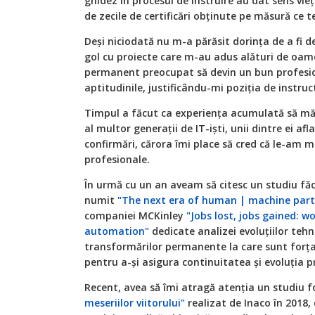
ghidez în procesul de instruire au dat sens vie
de zecile de certificări obținute pe măsură ce t
Deși niciodată nu m-a părăsit dorința de a fi 
gol cu proiecte care m-au adus alături de oamen
permanent preocupat să devin un bun profesio
aptitudinile, justificându-mi poziția de instruc
Timpul a făcut ca experiența acumulată să m
al multor generații de IT-iști, unii dintre ei af
confirmări, cărora îmi place să cred că le-am m
profesionale.
În urmă cu un an aveam să citesc un studiu f
numit
"The next era of human | machine part
companiei MCKinley
"Jobs lost, jobs gained: w
automation"
dedicate analizei evoluțiilor teh
transformărilor permanente la care sunt forțaț
pentru a-și asigura continuitatea și evoluția p
Recent, avea să îmi atragă atenția un studiu 
meseriilor viitorului"
realizat de Inaco în 2018,