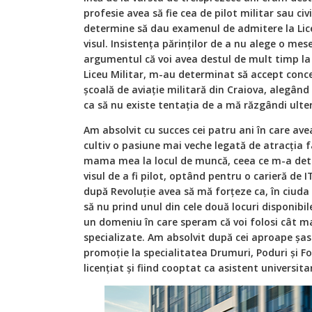
profesie avea să fie cea de pilot militar sau civ
determine să dau examenul de admitere la Lice
visul. Insistența părinților de a nu alege o mese
argumentul că voi avea destul de mult timp la d
Liceu Militar, m-au determinat să accept conce
școală de aviație militară din Craiova, alegând
ca să nu existe tentația de a mă răzgândi ulter
Am absolvit cu succes cei patru ani în care ave
cultiv o pasiune mai veche legată de atracția 
mama mea la locul de muncă, ceea ce m-a de
visul de a fi pilot, optând pentru o carieră de 
după Revoluție avea să mă forțeze ca, în ciuda
să nu prind unul din cele două locuri disponibil
un domeniu în care speram că voi folosi cât mai
specializate. Am absolvit după cei aproape șas
promoție la specialitatea Drumuri, Poduri și For
licențiat și fiind cooptat ca asistent universit