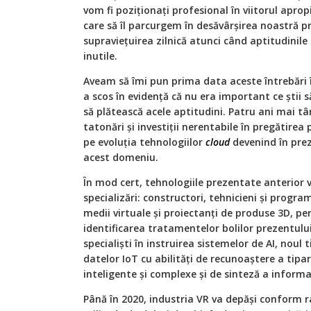
vom fi poziționați profesional în viitorul aprop
care să îl parcurgem în desăvârșirea noastră 
supraviețuirea zilnică atunci când aptitudinil
inutile.
Aveam să îmi pun prima data aceste întrebări î
a scos în evidență că nu era important ce știi să
să plătească acele aptitudini. Patru ani mai tâ
tatonări și investiții nerentabile în pregătirea
pe evoluția tehnologiilor
cloud
devenind în pre
acest domeniu.
În mod cert, tehnologiile prezentate anterior v
specializări: constructori, tehnicieni și progra
medii virtuale și proiectanți de produse 3D, p
identificarea tratamentelor bolilor prezentulu
specialiști în instruirea sistemelor de AI, noul 
datelor IoT cu abilități de recunoaștere a tipar
inteligente și complexe și de sinteză a informaț
Până în 2020, industria VR va depăși conform r