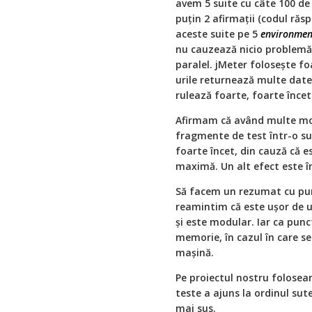
avem 5 suite cu câte 100 de 
puțin 2 afirmații (codul răs
aceste suite pe 5
environmen
nu cauzează nicio problemă.
paralel. jMeter folosește f
urile returnează multe date
rulează foarte, foarte încet
Afirmam că având multe mod
fragmente de test într-o su
foarte încet, din cauză că e
maximă. Un alt efect este înc
Să facem un rezumat cu punc
reamintim că este ușor de ut
și este modular. Iar ca punc
memorie, în cazul în care se
mașină.
Pe proiectul nostru folose
teste a ajuns la ordinul s
mai sus.