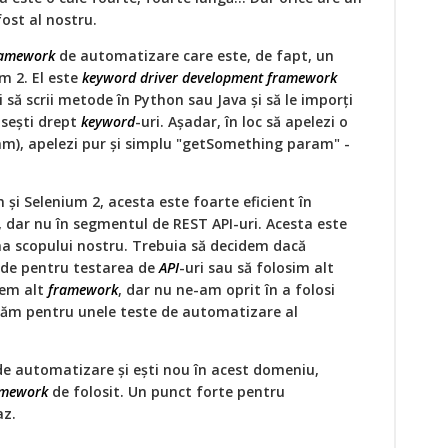
ost al nostru.
ramework
de automatizare care este, de fapt, un
um 2. El este
keyword driver development framework
să scrii metode în Python sau Java și să le imporți
losești drept
keyword
-uri. Așadar, în loc să apelezi o
), apelezi pur și simplu "getSomething param" -
și Selenium 2, acesta este foarte eficient în
 dar nu în segmentul de REST API-uri. Acesta este
ina scopului nostru. Trebuia să decidem dacă
ode pentru testarea de
API
-uri sau să folosim alt
gem alt
framework
, dar nu ne-am oprit în a folosi
icăm pentru unele teste de automatizare al
de automatizare și ești nou în acest domeniu,
amework
de folosit. Un punct forte pentru
az.