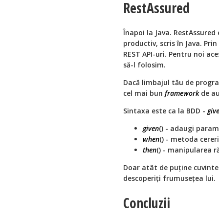
RestAssured
Înapoi la Java. RestAssured
productiv, scris în Java. Pri
REST API-uri. Pentru noi ac
să-l folosim.
Dacă limbajul tău de progra
cel mai bun
framework
de au
Sintaxa este ca la BDD -
giv
given
() - adaugi param
when
() - metoda cereri
then
() - manipularea r
Doar atât de puține cuvint
descoperiți frumusețea lui.
Concluzii