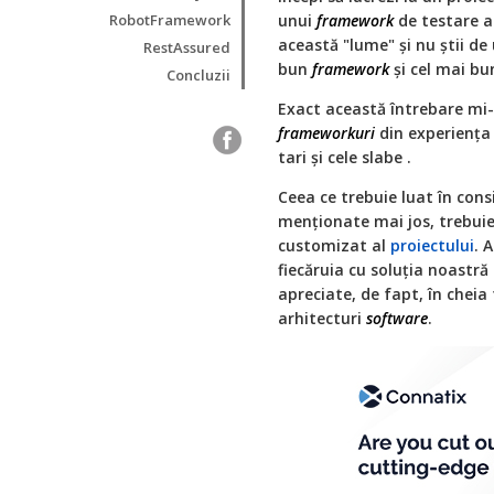
RobotFramework
unui
framework
de testare a
această "lume" și nu știi de 
RestAssured
bun
framework
și cel mai bu
Concluzii
Exact această întrebare mi-
frameworkuri
din experiența
tari și cele slabe .
Ceea ce trebuie luat în con
menționate mai jos, trebuie
customizat al
proiectului
. 
fiecăruia cu soluția noastră
apreciate, de fapt, în cheia
arhitecturi
software
.