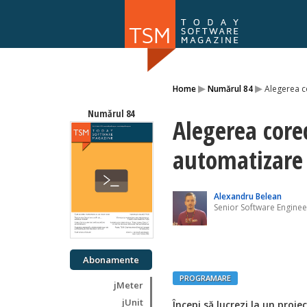
Numărul 169
▸
▸
Home
Numărul 84
Alegerea c
NOU
Numărul 84
Alegerea core
automatizare 
Alexandru Belean
Senior Software Enginee
Abonamente
PROGRAMARE
jMeter
jUnit
Începi să lucrezi la un proie