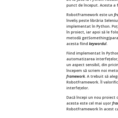
punct de început. Acesta a f
RobotFramework este un
f
înveliș peste librăria Seleni
implementat în Python. Poți 
în proiect, iar apoi să le fo
metodă getSomething(param
acesta fiind
keywordul
.
Fiind implementat în Python 
automatizarea interfețelor,
un aspect sensibil, din pric
începem să scriem noi met
framework
. A trebuit să ale
RobotFramework. Îl valorif
interfețelor.
Dacă începi un nou proiect 
acesta este cel mai ușor
fr
RobotFramework în acest c