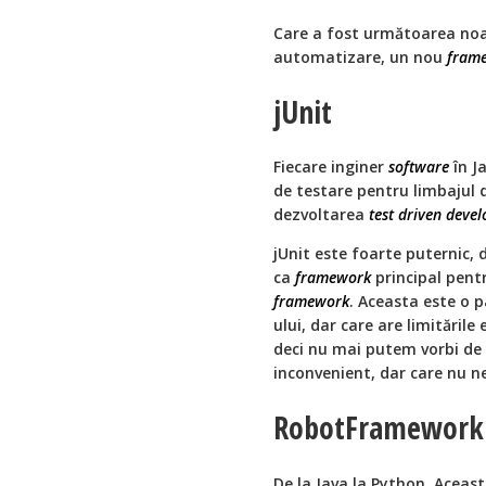
Care a fost următoarea noa
automatizare, un nou
fram
jUnit
Fiecare inginer
software
în J
de testare pentru limbajul 
dezvoltarea
test driven deve
jUnit este foarte puternic, d
ca
framework
principal pent
framework
. Aceasta este o p
ului, dar care are limitările 
deci nu mai putem vorbi de
inconvenient, dar care nu n
RobotFramework
De la Java la Python. Aceast