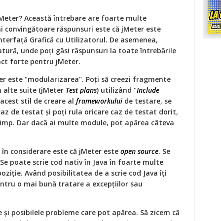
 jMeter? Această întrebare are foarte multe
ai convingătoare răspunsuri este că jMeter este
 Interfață Grafică cu Utilizatorul. De asemenea,
ură, unde poți găsi răspunsuri la toate întrebările
nct forte pentru jMeter.
er este "modularizarea". Poți să creezi fragmente
în alte suite (jMeter
Test plans
) utilizând "
Include
 acest stil de creare al
frameworkului
de testare, se
z de testat și poți rula oricare caz de testat dorit,
 timp. Dar dacă ai multe module, pot apărea câteva
 în considerare este că jMeter este
open source
. Se
Se poate scrie cod nativ în Java în foarte multe
poziție. Având posibilitatea de a scrie cod Java îți
ntru o mai bună tratare a excepțiilor sau
 și posibilele probleme care pot apărea. Să zicem că