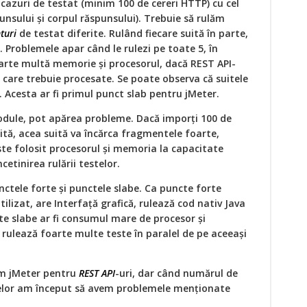
cazuri de testat (minim 100 de cereri HTTP) cu cel
punsului și corpul răspunsului). Trebuie să rulăm
turi
de testat diferite. Rulând fiecare suită în parte,
 Problemele apar când le rulezi pe toate 5, în
oarte multă memorie și procesorul, dacă REST API-
 care trebuie procesate. Se poate observa că suitele
. Acesta ar fi primul punct slab pentru jMeter.
ule, pot apărea probleme. Dacă imporți 100 de
ită, acea suită va încărca fragmentele foarte,
ste folosit procesorul și memoria la capacitate
etinirea rulării testelor.
tele forte și punctele slabe. Ca puncte forte
ilizat, are Interfață grafică, rulează cod nativ Java
te slabe ar fi consumul mare de procesor și
 rulează foarte multe teste în paralel de pe aceeași
am jMeter pentru
REST API
-uri, dar când numărul de
utelor am început să avem problemele menționate