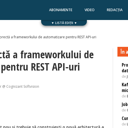
ABONAMENTE
VIDEO
REDACȚIA
▼ LISTĂ EDIȚII ▼
Numărul 168
Numărul 167
orectă a frameworkului de automatizare pentru REST API-uri
ctă a frameworkului de
În a
pentru REST API-uri
Pro
da
de
Kaf
r @ Cognizant Softvision
mic
de
Job
de
Cu
de
ct nou și trebuie să construiești o nouă arhitectură a