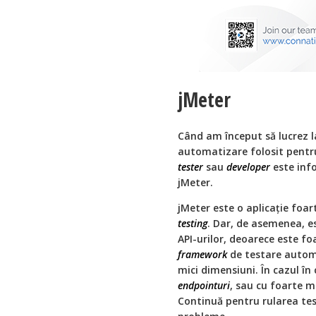
jMeter
Când am început să lucrez l
automatizare folosit pentr
tester
sau
developer
este info
jMeter.
jMeter este o aplicație foa
testing
. Dar, de asemenea, es
API-urilor, deoarece este fo
framework
de testare automa
mici dimensiuni. În cazul în
endpointuri
, sau cu foarte 
Continuă pentru rularea te