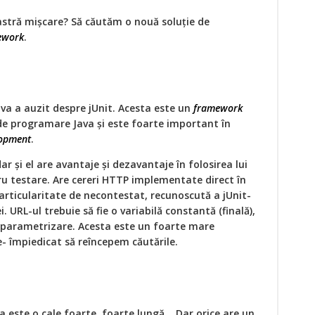
stră mișcare? Să căutăm o nouă soluție de
ework
.
ava a auzit despre jUnit. Acesta este un
framework
de programare Java și este foarte important în
lopment
.
ar și el are avantaje și dezavantaje în folosirea lui
ru testare. Are cereri HTTP implementate direct în
articularitate de necontestat, recunoscută a jUnit-
ei. URL-ul trebuie să fie o variabilă constantă (finală),
 parametrizare. Acesta este un foarte mare
e- împiedicat să reîncepem căutările.
a este o cale foarte, foarte lungă… Dar orice are un