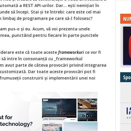
utomată a REST API-urilor. Dar… ești neinițiat în
unde să începi. Stai și te întrebi: care este cel mai
NUM
n limbaj de programare pe care să-l folosesc?
am pus-o și eu. Acum, vă voi prezenta unele
 mea, punctând pentru fiecare în parte punctele
siderare este că toate aceste
frameworkuri
ce vor fi
 să intre în consonanță cu _frameworkul
Am avut parte de câteva provocări privind integrarea
 customizată. Dar toate aceste provocări pot fi
Spo
 frumuseții construirii și implementării unei noi