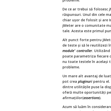
probleme.
De ce ar trebui să folosesc
răspunsuri. Unul din cele m
chiar ușor de folosit și are
jMeter are o comunitate mat
tale. Acesta este primul pu
Alt punct forte pentru jMet
de teste și să le reutilizezi 
module
"
controller
. Utilizând
poate parametriza fiecare ca
nu toate testele în același
probleme.
Un mare alt avantaj de luat
pot crea
pluginuri
pentru el. 
dintre utilitățile puse la dis
oferă multe oportunități pe
afirmațiilor(
assertions
).
Acum să luăm în considerare