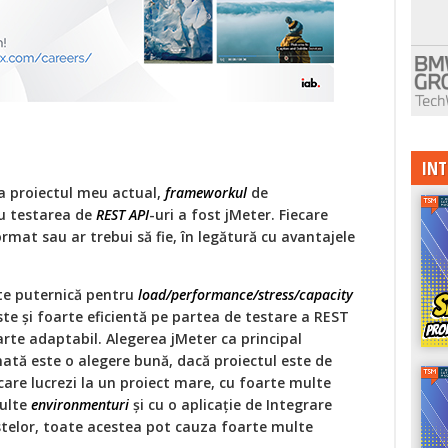
INT
a proiectul meu actual,
frameworkul
de
u testarea de
REST API
-uri a fost jMeter. Fiecare
rmat sau ar trebui să fie, în legătură cu avantajele
rte puternică pentru
load/performance/stress/capacity
te și foarte eficientă pe partea de testare a REST
arte adaptabil. Alegerea jMeter ca principal
tă este o alegere bună, dacă proiectul este de
 care lucrezi la un proiect mare, cu foarte multe
multe
environmenturi
și cu o aplicație de Integrare
stelor, toate acestea pot cauza foarte multe