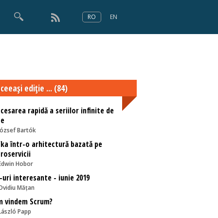
RO
EN
×
Numărul 166
ceeaşi ediţie ... (84)
cesarea rapidă a seriilor infinite de
te
József Bartók
ka într-o arhitectură bazată pe
roservicii
Edwin Hobor
-uri interesante - iunie 2019
Ovidiu Mățan
m vindem Scrum?
László Papp