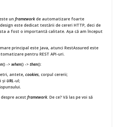
 este un
framework
de automatizare foarte
n design este dedicat testării de cereri HTTP, deci de
esta a fost o importantă calitate. Așa că am început
mare principal este Java, atunci RestAssured este
tomatizare pentru REST API-uri.
en
() ->
when
() ->
then
():
etri, antete,
cookies
, corpul cererii;
i și
URL
-ul;
ăspunsului.
e despre acest
framework
. De ce? Vă las pe voi să