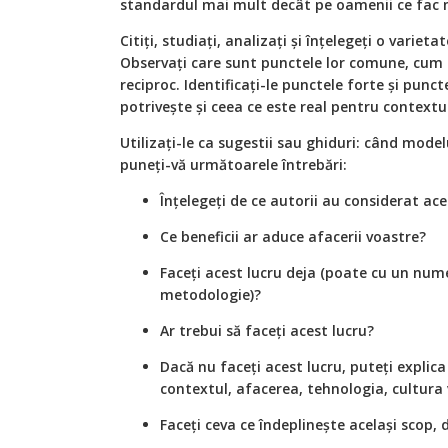
standardul mai mult decât pe oamenii ce fac 
Citiți, studiați, analizați și înțelegeți o variet
Observați care sunt punctele lor comune, cum
reciproc. Identificați-le punctele forte și punct
potrivește și ceea ce este real pentru contextu
Utilizați-le ca sugestii sau ghiduri: când mode
puneți-vă următoarele întrebări:
Înțelegeți de ce autorii au considerat ac
Ce beneficii ar aduce afacerii voastre?
Faceți acest lucru deja (poate cu un nume
metodologie)?
Ar trebui să faceți acest lucru?
Dacă nu faceți acest lucru, puteți explica
contextul, afacerea, tehnologia, cultura
Faceți ceva ce îndeplinește același scop, d