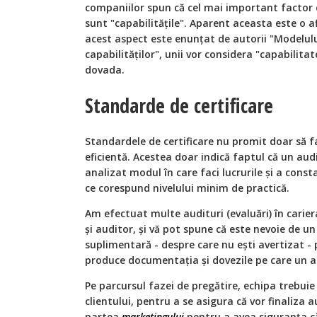
companiilor spun că cel mai important factor c
sunt "capabilitățile". Aparent aceasta este o a
acest aspect este enunțat de autorii "Modelul
capabilităților", unii vor considera "capabilita
dovada.
Standarde de certificare
Standardele de certificare nu promit doar să 
eficientă. Acestea doar indică faptul că un aud
analizat modul în care faci lucrurile și a consta
ce corespund nivelului minim de practică.
Am efectuat multe audituri (evaluări) în carier
și auditor, și vă pot spune că este nevoie de u
suplimentară - despre care nu ești avertizat - 
produce documentația și dovezile pe care un au
Pe parcursul fazei de pregătire, echipa trebuie
clientului, pentru a se asigura că vor finaliza 
partea
marketingului
pentru a avea siguranța că