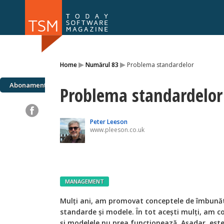
Numărul 169
Numărul 
▸
▸
Home
Numărul 83
Problema standardelor
NOU
Abonamente
Problema standardelor
Peter Leeson
www.pleeson.co.uk
MANAGEMENT
Mulți ani, am promovat conceptele de îmbunătă
standarde și modele. În tot acești mulți, am c
și modelele nu prea funcționează. Așadar, est