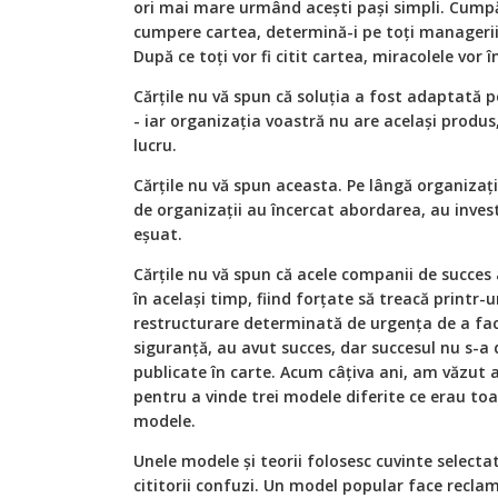
ori mai mare urmând acești pași simpli. Cumpă
cumpere cartea, determină-i pe toți managerii
După ce toți vor fi citit cartea, miracolele vor 
Cărțile nu vă spun că soluția a fost adaptată 
- iar organizația voastră nu are același produs
lucru.
Cărțile nu vă spun aceasta. Pe lângă organizați
de organizații au încercat abordarea, au inves
eșuat.
Cărțile nu vă spun că acele companii de succes
în același timp, fiind forțate să treacă printr-
restructurare determinată de urgența de a fac
siguranță, au avut succes, dar succesul nu s-a 
publicate în carte. Acum câțiva ani, am văzut 
pentru a vinde trei modele diferite ce erau toat
modele.
Unele modele și teorii folosesc cuvinte selecta
cititorii confuzi. Un model popular face recla