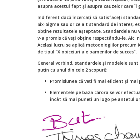
asupra acestui fapt și asupra cauzelor care îl
Indiferent dacă încercați să satisfaceți standar
Six-Sigma sau orice alt standard de interes, es
obține rezultatele așteptate. Standardele nu v
v-a promis că veți obține respectându-le. Aici
Același lucru se aplică metodologiilor precum K
de tipul "X obiceiuri ale oamenilor de succes".
General vorbind, standardele și modelele sunt 
puțin cu unul din cele 2 scopuri):
Promisiunea că veți fi mai eficient și mai 
Elementele pe baza cărora se vor efectua 
încât să mai puneți un logo pe antetul une