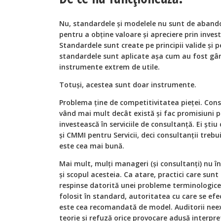
Nu, standardele și modelele nu sunt de abando
pentru a obține valoare și apreciere prin investiț
Standardele sunt create pe principii valide și 
standardele sunt aplicate așa cum au fost gând
instrumente extrem de utile.
Totuși, acestea sunt doar instrumente.
Problema ține de competitivitatea pieței. Cons
vând mai mult decât există și fac promisiuni p
investească în serviciile de consultanță. Ei știu 
și CMMI pentru Servicii, deci consultanții trebui
este cea mai bună.
Mai mult, mulți manageri (și consultanți) nu înț
și scopul acesteia. Ca atare, practici care sun
respinse datorită unei probleme terminologice
folosit în standard, autoritatea cu care se e
este cea recomandată de model. Auditorii neex
teorie și refuză orice provocare adusă interpret