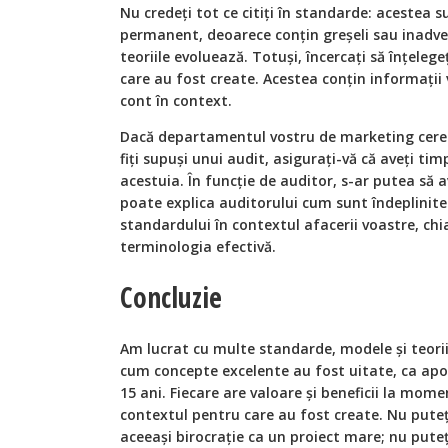
Nu credeți tot ce citiți în standarde: acestea s
permanent, deoarece conțin greșeli sau inadver
teoriile evoluează. Totuși, încercați să înțelege
care au fost create. Acestea conțin informații 
cont în context.
Dacă departamentul vostru de marketing cere să 
fiți supuși unui audit, asigurați-vă că aveți ti
acestuia. În funcție de auditor, s-ar putea să 
poate explica auditorului cum sunt îndeplinite c
standardului în contextul afacerii voastre, chi
terminologia efectivă.
Concluzie
Am lucrat cu multe standarde, modele și teorii 
cum concepte excelente au fost uitate, ca apo
15 ani. Fiecare are valoare și beneficii la momen
contextul pentru care au fost create. Nu puteț
aceeași birocrație ca un proiect mare; nu pute