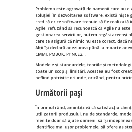
Problema este agravată de oamenii care au o 
soluției. În dezvoltarea software, există niște
cred că orice software trebuie să fie realizată 
Agile, refuzând să recunoască că Agile nu este p
gestionarea serviciilor, putem regăsi aceeași a
care te asigură că nimic nu este corect, dacă 
Alții își declară adeziunea până la moarte ade
CMMI, PMBOK, PrINCE2…
Modelele și standardele, teoriile și metodolog
toate un scop și limitări. Acestea au fost cr
nefiind potrivite oriunde, oricând, pentru orici
Următorii pași
În primul rând, amintiți-vă că satisfacția clien
utilizatorii produsului, nu de standarde, mode
menite doar să ajute oamenii să își îndeplineas
identifice mai ușor problemele, să ofere asiste