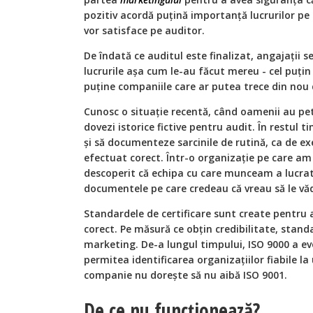
pozitiv acordă puțină importanță lucrurilor p
vor satisface pe auditor.
De îndată ce auditul este finalizat, angajații se
lucrurile așa cum le-au făcut mereu - cel puț
puține companiile care ar putea trece din nou 
Cunosc o situație recentă, când oamenii au pe
dovezi istorice fictive pentru audit. În restul 
și să documenteze sarcinile de rutină, ca de 
efectuat corect. Într-o organizație pe care a
descoperit că echipa cu care munceam a lucrat
documentele pe care credeau că vreau să le vă
Standardele de certificare sunt create pentru a
corect. Pe măsură ce obțin credibilitate, stan
marketing. De-a lungul timpului, ISO 9000 a e
permitea identificarea organizațiilor fiabile la 
companie nu dorește să nu aibă ISO 9001.
De ce nu funcționează?