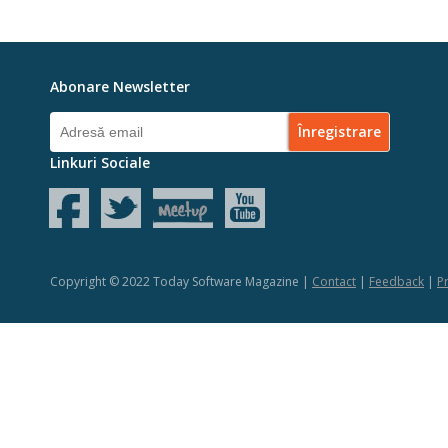
Abonare Newsletter
Linkuri Sociale
Copyright © 2022 Today Software Magazine |
Contact
|
Feedback
|
Pr