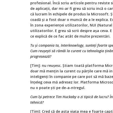
profesional. Încă scriu articole pentru reviste 
de aplicații, dar mi-ar fi greu să scriu incă o c
că lucram în echipele de produs la Microsoft. 
coadă și a fost doar o muncă de a le explica. 
în zona experienței utilizatorilor, NUI (Natural
utilizatorilor. E greu să scrii despre așa ceva. 
ce explică de ce fac atât de multe prezentări.
Tu și compania ta, Interknowlogy, sunteți foarte spe
Cum reușești să rămâi la curent cu tehnologia ținân
progresează?
[Tim]: nu reușesc. Știam toată platforma Micr
doar mă mențin la curent cu părțile care mă in
inteligenți în companie pe care pot să mă baze
înțeleg ceva mă adresez lor. Platforma Micro
nu o poate ști pe de-a-ntregul.
Cum își petrece Tim Huckaby o zi tipică de lucru? 
tehnică?
[Tim]: Cred că de asta viața mea e foarte capti