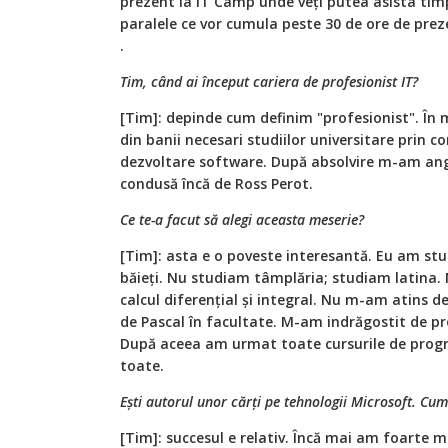
prezent la IT Camp unde veți putea asista timp 
paralele ce vor cumula peste 30 de ore de prez
.
Tim, când ai început cariera de profesionist IT?
[Tim]: depinde cum definim "profesionist". În
din banii necesari studiilor universitare prin c
dezvoltare software. După absolvire m-am anga
condusă încă de Ross Perot.
Ce te-a facut să alegi aceasta meserie?
[Tim]: asta e o poveste interesantă. Eu am stud
băieți. Nu studiam tâmplăria; studiam latina
calcul diferențial și integral. Nu m-am atins 
de Pascal în facultate. M-am indrăgostit de p
După aceea am urmat toate cursurile de progr
toate.
Ești autorul unor cărți pe tehnologii Microsoft. Cum
[Tim]: succesul e relativ. Încă mai am foarte m