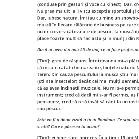
(conduse prin gesturi și voce cu Kinect). Dar, c
Nu prea mă uit la TV (cu exceptia sportului și 
Dar, iubesc natura. Îmi iau cu mine un snowboa
muscă în fiecare călătorie de business pe care 
nu îmi rezerv câteva ore de pescuit la muscă în
place foarte mult să fac asta și în munții din
Dacă ai avea din nou 25 de ani, ce ai face profesio
[Tim]: greu de răspuns. Întotdeauna mi-a plăc
că mi-am ratat chemarea în științele naturii. Mi
teren. Din cauza pescuitului la muscă știu ma
(știinta insectelor) decât cei mai mulți oameni
că aș avea înclinații muzicale. Nu mi s-a permi
instrument; cred că dacă mi s-ar fi permis, aș 
pensionez, cred că o să învăț să cânt la un ins
sau pescui.
Asta va fi a doua vizită a ta in România. Ce știai d
vizită? Care e părerea ta acum?
[Tim]: ei bine, sunt norocos. În ultimii 15 ani 