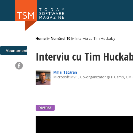
Numărul 169
Numărul 
▸
▸
Home
Numărul 10
Interviu cu Tim Huckaby
NOU
Abonamente
Interviu cu Tim Hucka
Mihai Tătăran
Microsoft MVP , Co-organizator @ ITCamp, GM
DIVERSE