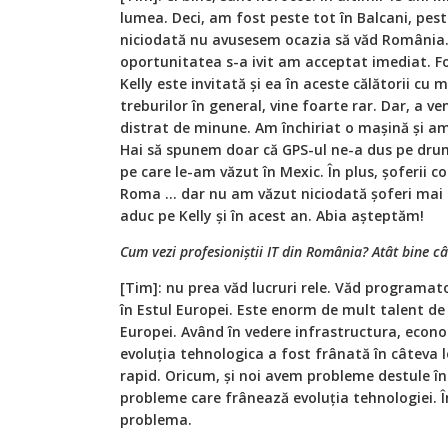
lumea. Deci, am fost peste tot în Balcani, pest
niciodată nu avusesem ocazia să văd România.
oportunitatea s-a ivit am acceptat imediat. F
Kelly este invitată și ea în aceste călătorii cu m
treburilor în general, vine foarte rar. Dar, a v
distrat de minune. Am închiriat o mașină și am
Hai să spunem doar că GPS-ul ne-a dus pe drum
pe care le-am văzut în Mexic. În plus, șoferii 
Roma ... dar nu am văzut niciodată șoferi mai
aduc pe Kelly și în acest an. Abia așteptăm!
Cum vezi profesioniștii IT din România? Atât bine cât
[Tim]: nu prea văd lucruri rele. Văd programat
în Estul Europei. Este enorm de mult talent de 
Europei. Având în vedere infrastructura, econom
evoluția tehnologica a fost frânată în câteva lo
rapid. Oricum, și noi avem probleme destule în
probleme care frânează evoluția tehnologiei. Î
problema.