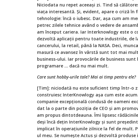
Niciodata nu repet aceeași zi. Tind să călătore
viața interesantă. Și, evident, apare o criză î
tehnologie: încă o iubesc. Dar, așa cum am men
petrec zilele tehnice având o vedere de ansamb
am început cariera. Iar Interknowlogy este o 
dezvoltă aplicații pentru toate industriile, de 
cancerului, la retail, până la NASA. Deci, munca
masură ce avansez în vârstă sunt tot mai mul
business-ului. Iar provocările de business sunt 
programare ... dacă nu mai mult.
Care sunt hobby-urile tale? Mai ai timp pentru ele?
[Tim]: niciodată nu este suficient timp într-o zi
construiesc InterKnowlogy așa cum este acum. I
companie excepțională condusă de oameni exc
dat la o parte din poziția de CEO și am promo
am propus dintotdeauna. Îmi lipsesc rădăcinile
deși încă dețin InterKnowlogy și sunt președin
implicat în operațiunile zilnice la fel de mult.
ul meu. Se numește Actus și dezvoltă produse in