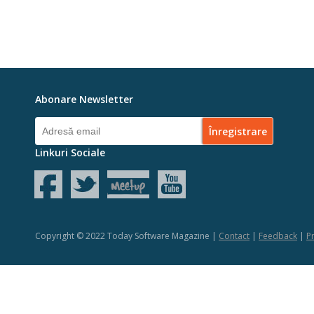
Abonare Newsletter
Linkuri Sociale
Copyright © 2022 Today Software Magazine |
Contact
|
Feedback
|
Pr