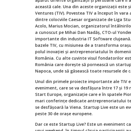
apărut diferite organizații și persoane care îi 
această cale. Una din aceste organizații este 
Ventures (TIV). Povestea TIV a început în vara a
dintre colocviile Caesar organizate de Liga St
Acolo, Marius Mocian, organizatorul întâlniril
a cunoscut pe Mihai Dan Nadăș, CTO-ul Yonder
importante din industria IT Software clujeană.
bazele TIV, cu misiunea de a transforma orașu
polul inovației și antreprenoriatului în domenii
România. Cu alte cuvinte visul fondatorilor est
România care dorește să pornească un startup t
Napoca, unde să găsească toate resursele de ca
Unul din primele proiecte importante ale TIV e
eveniment, care se va desfășura între 17 și 19
Start Europe, organizație care e în spatele Pio
mari conferințe dedicate antreprenoriatului te
se desfășoară la Viena. Startup Live este un e
peste 30 de orașe europene.
Dar ce este Startup Live? Este un eveniment ca
unui weekend, în timpul căruia participanții a