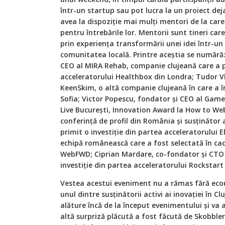
într-un startup sau pot lucra la un proiect dej
avea la dispoziție mai mulți mentori de la care
pentru întrebările lor. Mentorii sunt tineri car
prin experiența transformării unei idei într-un 
comunitatea locală. Printre aceștia se numără
CEO al MIRA Rehab, companie clujeană care a pr
acceleratorului Healthbox din Londra; Tudor V
KeenSkim, o altă companie clujeană în care a în
Sofia; Victor Popescu, fondator și CEO al Game
Live București, Innovation Award la How to We
conferință de profil din România și susținător 
primit o investiție din partea acceleratorului E
echipă românească care a fost selectată în cad
WebFWD; Ciprian Mardare, co-fondator și CTO a
investiție din partea acceleratorului Rockstart
Vestea acestui eveniment nu a rămas fără ecou
unul dintre susținătorii activi ai inovației în C
alăture încă de la început evenimentului şi va 
altă surpriză plăcută a fost făcută de Skobbler