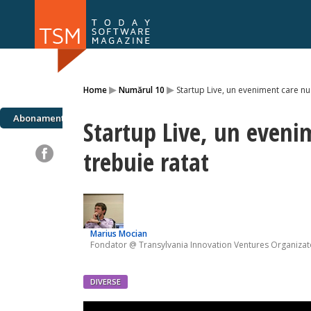
Numărul 169
Numărul 
▸
▸
Home
Numărul 10
Startup Live, un eveniment care nu
NOU
Abonamente
Startup Live, un eveni
trebuie ratat
Marius Mocian
Fondator @ Transylvania Innovation Ventures Organiza
DIVERSE