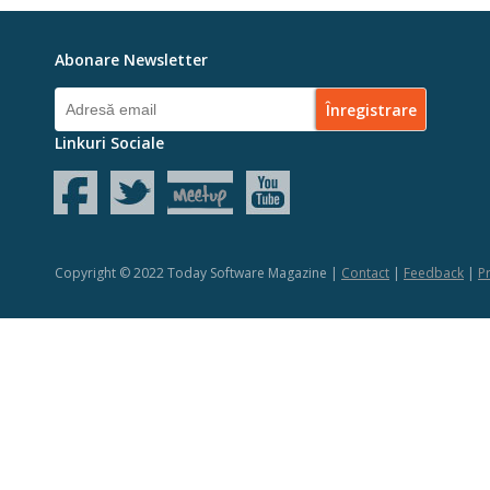
Abonare Newsletter
Linkuri Sociale
Copyright © 2022 Today Software Magazine |
Contact
|
Feedback
|
Pr