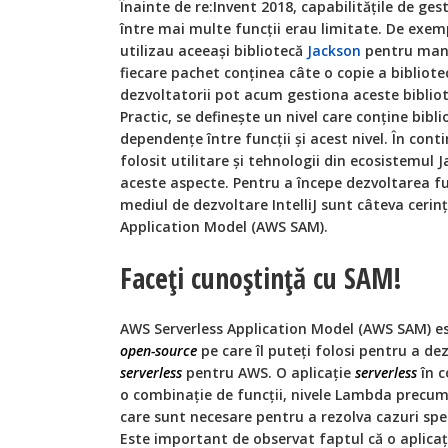
Înainte de re:Invent 2018, capabilitățile de ge
între mai multe funcții erau limitate. De exem
utilizau aceeași bibliotecă
Jackson
pentru mani
fiecare pachet conținea câte o copie a bibliotec
dezvoltatorii pot acum gestiona aceste biblio
Practic, se definește un nivel care conține bibli
dependențe între funcții și acest nivel. În cont
folosit utilitare și tehnologii din ecosistemul
aceste aspecte. Pentru a începe dezvoltarea fun
mediul de dezvoltare IntelliJ sunt câteva cerin
Application Model (AWS SAM).
Faceți cunoștință cu SAM!
AWS Serverless Application Model (AWS SAM) es
open-source
pe care îl puteți folosi pentru a dez
serverless
pentru AWS. O aplicație
serverless
în c
o combinație de funcții, nivele Lambda precum 
care sunt necesare pentru a rezolva cazuri speci
Este important de observat faptul că o aplica