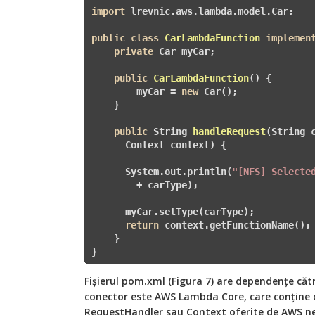
import
 lrevnic.aws.lambda.model.Car;

public
class
CarLambdaFunction
implemen
private
 Car myCar;

public
CarLambdaFunction
()
{

        myCar = 
new
 Car();

    }

public
 String 
handleRequest
(String c
      Context context)
{

      System.out.println(
"[NFS] Selecte
        + carType);

      myCar.setType(carType);

return
 context.getFunctionName();

    }

}
Fișierul pom.xml (Figura 7) are dependențe căt
conector este AWS Lambda Core, care conține
RequestHandler sau Context oferite de AWS nec