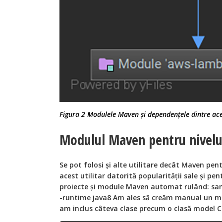
Figura 2 Modulele Maven și dependențele dintre ac
Modulul Maven pentru nivel
Se pot folosi și alte utilitare decât Maven pen
acest utilitar datorită popularității sale și p
proiecte și module Maven automat rulând: sam
-runtime java8 Am ales să creăm manual un mo
am inclus câteva clase precum o clasă model C