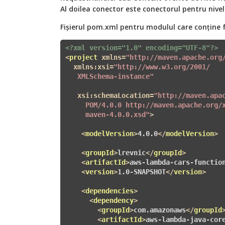
Al doilea conector este conectorul pentru nive
Fișierul pom.xml pentru modulul care conține
<?xml version="1.0" encoding="UTF-8"?>
<
project
xmlns
=
"http://maven.apache.org
xmlns:xsi
=
"http://www.w3.org/2001/

   XMLSchema-instance"
xsi:schemaLocation
=
"http://maven.apac
     POM/4.0.0 http://maven.apache.org/x
     maven-4.0.0.xsd"
>
<
modelVersion
>
4.0.0
</
modelVersion
>
<
groupId
>
lrevnic
</
groupId
>
<
artifactId
>
aws-lambda-cars-functio
<
version
>
1.0-SNAPSHOT
</
version
>
<
dependencies
>
<
dependency
>
<
groupId
>
com.amazonaws
</
groupId
<
artifactId
>
aws-lambda-java-cor