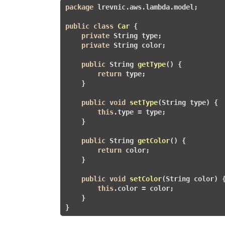
package
 lrevnic.aws.lambda.model;

public
class
Car
{

private
 String type;

private
 String color;

public
 String 
getType
()
{

return
 type;

    }

public
void
setType
(String type)
{

this
.type = type;

    }

public
 String 
getColor
()
{

return
 color;

    }

public
void
setColor
(String color)
{
this
.color = color;

    }

}