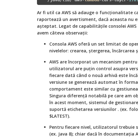
Ar fi util ca AWS să adauge o funcționalitate ca
raportează un avertisment, dacă aceasta nu 
așteptat. Legat de capabilitățile consolei AWS
avem câteva observații:
Consola AWS oferă un set limitat de ope
nivelelor: crearea, ștergerea, încărcarea ș
AWS are încorporat un mecanism pentru g
utilizatorul are puțin control asupra ver
fiecare dată când o nouă arhivă este încă
versiune se generează automat în format 
comportament este similar cu gestiunea v
Singura diferență notabilă pe care am ob
în acest moment, sistemul de gestionare 
suportă etichetarea versiunilor . (ex. fo
$LATEST).
Pentru fiecare nivel, utilizatorul trebuie
(ex. Java 8); chiar dacă în documentați