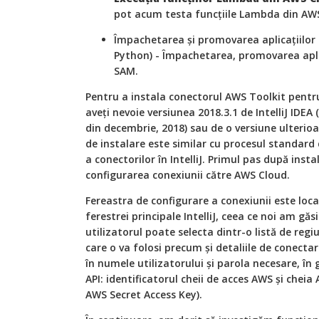
pot acum testa funcțiile Lambda din AWS C
Împachetarea și promovarea aplicațiilor
Python) - Împachetarea, promovarea apli
SAM.
Pentru a instala conectorul AWS Toolkit pentru 
aveți nevoie versiunea 2018.3.1 de IntelliJ IDEA 
din decembrie, 2018) sau de o versiune ulterioa
de instalare este similar cu procesul standard 
a conectorilor în IntelliJ. Primul pas după insta
configurarea conexiunii către AWS Cloud.
Fereastra de configurare a conexiunii este loca
ferestrei principale IntelliJ, ceea ce noi am găsi
utilizatorul poate selecta dintr-o listă de reg
care o va folosi precum și detaliile de conecta
în numele utilizatorului și parola necesare, în
API: identificatorul cheii de acces AWS și cheia
AWS Secret Access Key).