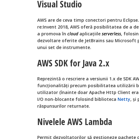
Visual Studio
AWS are de ceva timp conectori pentru Eclipse
re:Invent 2018, AWS oferă posibilitatea de a de
a promova în
cloud
aplicațiile
serverless
, folosi
dezvoltare oferite de JetBrains sau Microsoft 
unui set de instrumente.
AWS SDK for Java 2.x
Reprezintă o rescriere a versiunii 1.x de SDK 
funcționalități precum posibilitatea utilizării 
utilizator (înainte doar Apache Http Client era
I/O non-blocante folosind biblioteca
Netty
, ș
răspunsurilor returnate.
Nivelele AWS Lambda
Permit dezvoltatorilor să gestioneze pachete 