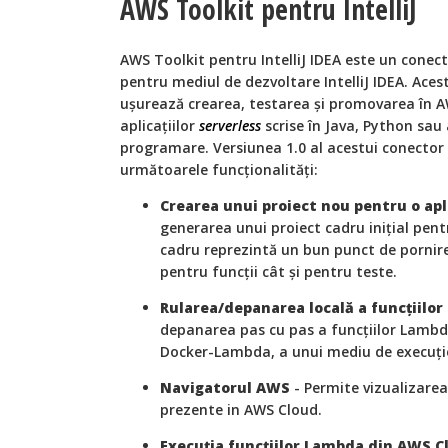
AWS Toolkit pentru IntelliJ
AWS Toolkit pentru IntelliJ IDEA este un conec
pentru mediul de dezvoltare IntelliJ IDEA. Aces
ușurează crearea, testarea și promovarea în 
aplicațiilor
serverless
scrise în Java, Python sau 
programare. Versiunea 1.0 al acestui conector
următoarele funcționalități:
Crearea unui proiect nou pentru o apl
generarea unui proiect cadru inițial pentr
cadru reprezintă un bun punct de pornir
pentru funcții cât și pentru teste.
Rularea/depanarea locală a funcțiilo
depanarea pas cu pas a funcțiilor Lambda
Docker-Lambda, a unui mediu de execuț
Navigatorul AWS
- Permite vizualizarea d
prezente in AWS Cloud.
Execuția funcțiilor Lambda din AWS C