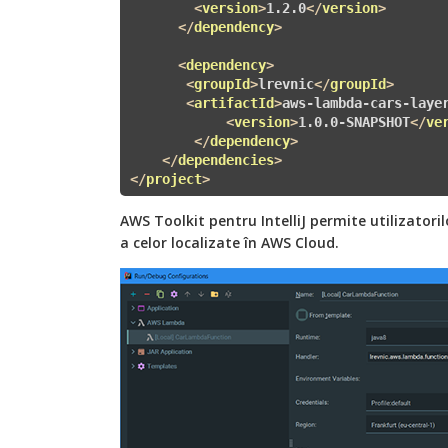
<
version
>
1.2.0
</
version
>
</
dependency
>
<
dependency
>
<
groupId
>
lrevnic
</
groupId
>
<
artifactId
>
aws-lambda-cars-laye
<
version
>
1.0.0-SNAPSHOT
</
ve
</
dependency
>
</
dependencies
>
</
project
>
AWS Toolkit pentru IntelliJ permite utilizatoril
a celor localizate în AWS Cloud.