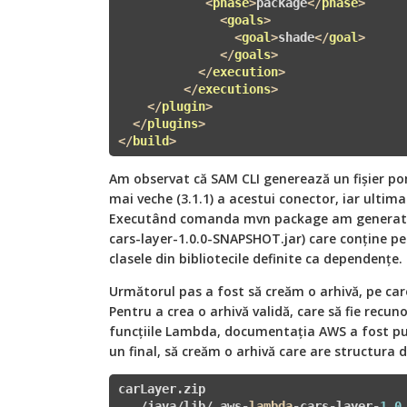
<
phase
>
package
</
phase
>
<
goals
>
<
goal
>
shade
</
goal
>
</
goals
>
</
execution
>
</
executions
>
</
plugin
>
</
plugins
>
</
build
>
Am observat că SAM CLI generează un fișier po
mai veche (3.1.1) a acestui conector, iar ultima
Executând comanda mvn package am generat un
cars-layer-1.0.0-SNAPSHOT.jar) care conține pe
clasele din bibliotecile definite ca dependențe.
Următorul pas a fost să creăm o arhivă, pe car
Pentru a crea o arhivă validă, care să fie recun
funcțiile Lambda, documentația AWS a fost puț
un final, să creăm o arhivă care are structura d
carLayer.zip

   /java/lib/ aws-
lambda
-cars-layer-
1.0