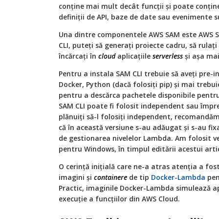
conține mai mult decât funcții și poate conți
definiții de API, baze de date sau evenimente s
Una dintre componentele AWS SAM este AWS SAM
CLI, puteți să generați proiecte cadru, să rulați
încărcați în
cloud
aplicațiile
serverless
și așa mai
Pentru a instala SAM CLI trebuie să aveți pre-in
Docker, Python (dacă folosiți pip) și mai trebuie
pentru a descărca pachetele disponibile pent
SAM CLI poate fi folosit independent sau împreu
plănuiți să-l folosiți independent, recomandăm 
că în această versiune s-au adăugat și s-au fix
de gestionarea nivelelor Lambda. Am folosit ver
pentru Windows, în timpul editării acestui arti
O cerință inițială care ne-a atras atenția a fo
imagini și
containere
de tip
Docker-Lambda
pent
Practic, imaginile Docker-Lambda simulează a
execuție a funcțiilor din AWS Cloud.