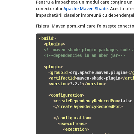
Pentru a împacheta un modul care conține un 
conectorului
Apache Maven Shade
. Acesta ofer
împachetării claselor împreună cu dependențele
Fișierul Maven pom.xml care folosește conect
<
build
>
<
plugins
>
<!--maven-shade-plugin packages code 
<!--dependencies in an uber jar-->
<
plugin
>
<
groupId
>
org.apache.maven.plugins
</
<
artifactId
>
maven-shade-plugin
</
art
<
version
>
3.2.1
</
version
>
<
configuration
>
<
createDependencyReducedPom
>
false

</
createDependencyReducedPom
>
</
configuration
>
<
executions
>
<
execution
>