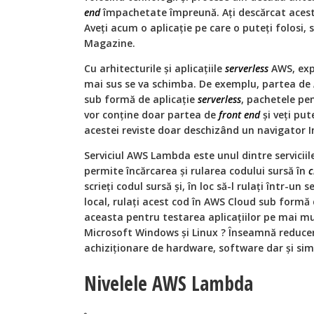
end
împachetate împreună. Ați descărcat acest p
Aveți acum o aplicație pe care o puteți folosi, 
Magazine.
Cu arhitecturile și aplicațiile
serverless
AWS, expe
mai sus se va schimba. De exemplu, partea de
sub formă de aplicație
serverless
, pachetele pe
vor conține doar partea de
front end
și veți put
acestei reviste doar deschizând un navigator I
Serviciul AWS Lambda este unul dintre servicii
permite încărcarea și rularea codului sursă în
c
scrieți codul sursă și, în loc să-l rulați într-un
local, rulați acest cod în AWS Cloud sub form
aceasta pentru testarea aplicațiilor pe mai mu
Microsoft Windows și Linux ? Înseamnă reducer
achiziționare de hardware, software dar și simpl
Nivelele AWS Lambda