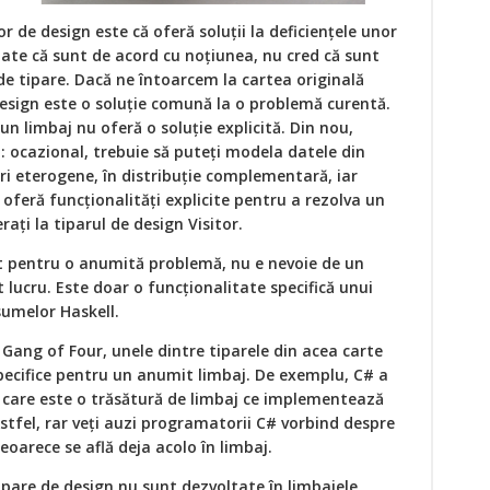
or de design este că oferă soluții la deficiențele unor
toate că sunt de acord cu noțiunea, nu cred că sunt
e tipare. Dacă ne întoarcem la cartea originală
esign este o soluție comună la o problemă curentă.
n limbaj nu oferă o soluție explicită. Din nou,
: ocazional, trebuie să puteți modela datele din
uri eterogene, în distribuție complementară, iar
oferă funcționalități explicite pentru a rezolva un
ți la tiparul de design Visitor.
t pentru o anumită problemă, nu e nevoie de un
 lucru. Este doar o funcționalitate specifică unui
sumelor Haskell.
Gang of Four, unele dintre tiparele din acea carte
specifice pentru un anumit limbaj. De exemplu, C# a
, care este o trăsătură de limbaj ce implementează
Astfel, rar veți auzi programatorii C# vorbind despre
eoarece se află deja acolo în limbaj.
ipare de design nu sunt dezvoltate în limbajele