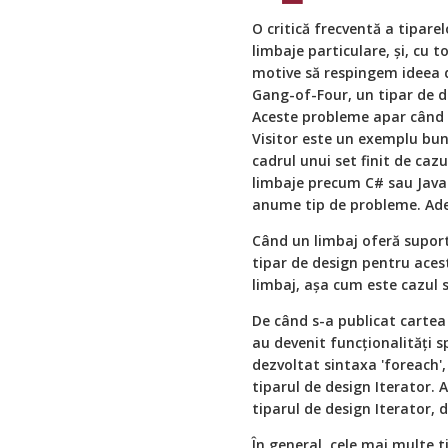
O critică frecventă a tiparel
limbaje particulare, și, cu 
motive să respingem ideea d
Gang-of-Four, un tipar de d
Aceste probleme apar când u
Visitor este un exemplu bun
cadrul unui set finit de caz
limbaje precum C# sau Java 
anume tip de probleme. Adera
Când un limbaj oferă supor
tipar de design pentru acest
limbaj, așa cum este cazul 
De când s-a publicat cartea 
au devenit funcționalități 
dezvoltat sintaxa 'foreach'
tiparul de design Iterator. 
tiparul de design Iterator, d
În general, cele mai multe t