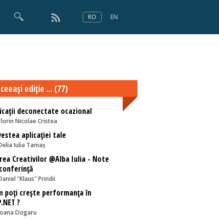
RO
EN
×
Numărul 166
ceeaşi ediţie ... (77)
icații deconectate ocazional
Florin Nicolae Cristea
estea aplicaţiei tale
Delia Iulia Tamaș
rea Creativilor @Alba Iulia - Note
conferință
Daniel "Klaus" Prindii
 poți crește performanța în
.NET ?
Ioana Dogaru