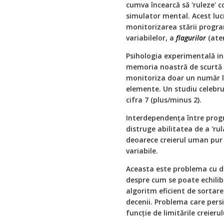
cumva încearcă să 'ruleze' c
simulator mental. Acest lu
monitorizarea stării progra
variabilelor, a
flagurilor
(aten
Psihologia experimentală in
memoria noastră de scurtă
monitoriza doar un număr l
elemente. Un studiu celebr
cifra 7 (plus/minus 2).
Interdependența între pro
distruge abilitatea de a 'rul
deoarece creierul uman pur 
variabile.
Aceasta este problema cu d
despre cum se poate echilib
algoritm eficient de sortar
decenii. Problema care pers
funcție de limitările creieru