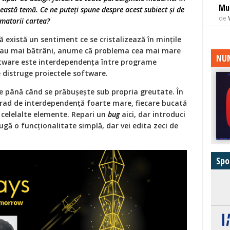
Mu
eastă temă. Ce ne puteți spune despre acest subiect și de
de
amatorii cartea?
ă există un sentiment ce se cristalizează în mințile
 sau mai bătrâni, anume că problema cea mai mare
NUM
oftware este interdependența între programe
e distruge proiectele software.
e până când se prăbușește sub propria greutate. În
grad de interdependență foarte mare, fiecare bucată
 celelalte elemente. Repari un
bug
aici, dar introduci
ugă o funcționalitate simplă, dar vei edita zeci de
Spo