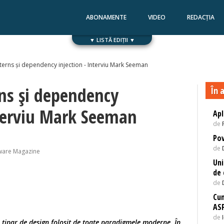
ABONAMENTE
VIDEO
REDACȚIA
▼ LISTĂ EDIȚII ▼
Numărul 168
Numărul 167
terns și dependency injection - Interviu Mark Seeman
ns și dependency
În a
nterviu Mark Seeman
Apl
de
Pov
de
ware Magazine
Uni
de 
de
Cum
ASP
de
 tipar de design folosit de toate paradigmele moderne. În