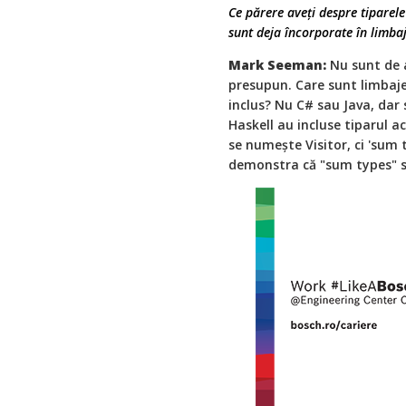
Ce părere aveți despre tiparele
sunt deja încorporate în limb
Mark Seeman:
Nu sunt de a
presupun. Care sunt limbajel
inclus? Nu C# sau Java, dar 
Haskell au incluse tiparul a
se numește Visitor, ci 'sum 
demonstra că "sum types" su