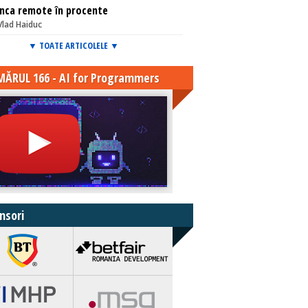
nca remote în procente
Vlad Haiduc
▼ TOATE ARTICOLELE ▼
ĂRUL 166 - AI for Programmers
nsori