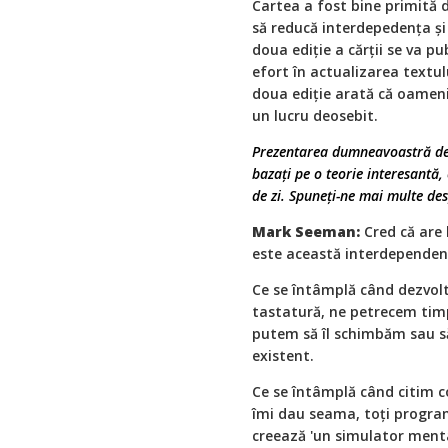
Cartea a fost bine primită d
să reducă interdepedența și
doua ediție a cărții se va p
efort în actualizarea textul
doua ediție arată că oamenil
un lucru deosebit.
Prezentarea dumneavoastră de 
bazați pe o teorie interesantă, 
de zi. Spuneți-ne mai multe des
Mark Seeman:
Cred că are 
este această interdependen
Ce se întâmplă când dezvol
tastatură, ne petrecem tim
putem să îl schimbăm sau s
existent.
Ce se întâmplă când citim c
îmi dau seama, toți program
creează 'un simulator mental