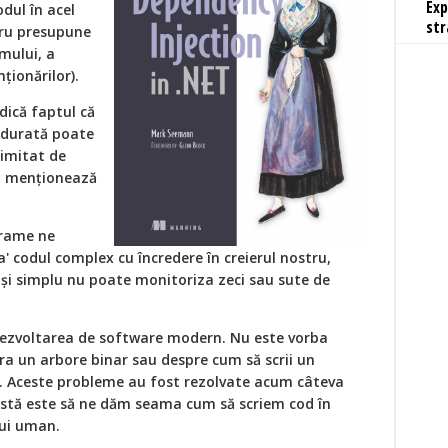
Exp
odul în acel
str
cru presupune
mului, a
ționărilor).
dică faptul că
 durată poate
imitat de
u menționează
grame ne
a' codul complex cu încredere în creierul nostru,
și simplu nu poate monitoriza zeci sau sute de
ezvoltarea de software modern. Nu este vorba
ra un arbore binar sau despre cum să scrii un
e. Aceste probleme au fost rezolvate acum câteva
istă este să ne dăm seama cum să scriem cod în
lui uman.