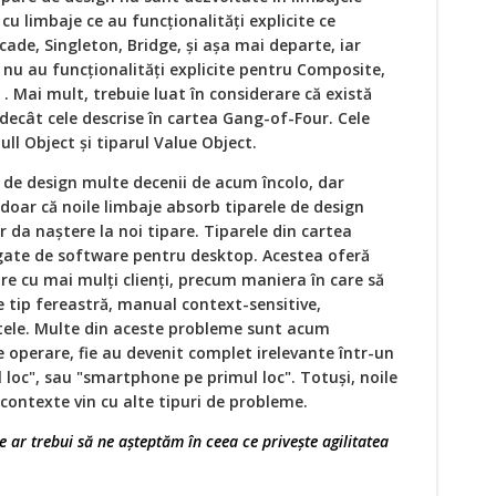
u limbaje ce au funcționalități explicite ce
de, Singleton, Bridge, și așa mai departe, iar
nu au funcționalități explicite pentru Composite,
 . Mai mult, trebuie luat în considerare că există
decât cele descrise în cartea Gang-of-Four. Cele
ll Object și tiparul Value Object.
e de design multe decenii de acum încolo, dar
doar că noile limbaje absorb tiparele de design
r da naștere la noi tipare. Tiparele din cartea
gate de software pentru desktop. Acestea oferă
re cu mai mulți clienți, precum maniera în care să
tip fereastră, manual context-sensitive,
ltele. Multe din aceste probleme sunt acum
e operare, fie au devenit complet irelevante într-un
 loc", sau "smartphone pe primul loc". Totuși, noile
contexte vin cu alte tipuri de probleme.
e ar trebui să ne așteptăm în ceea ce privește agilitatea