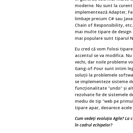
moderne. Nu sunt la curent c
implementează Adapter, Faca
limbaje precum C# sau Java 
Chain of Responsibility, etc.
mai multe tipare de design 
mai populare sunt tiparul Nu
Eu cred că vom folosi tipar
accentul se va modifica. Nu 
vechi, dar noile probleme vo
Gang-of-Four sunt intim le
soluții la problemele softwa
se implementeze sisteme de 
funcționalitate "undo" și a
rezolvate fie de sistemele d
mediu de tip "web pe primul
tipare apar, deoarece acele 
Cum vedeți evoluția Agile? La c
în cadrul echipelor?