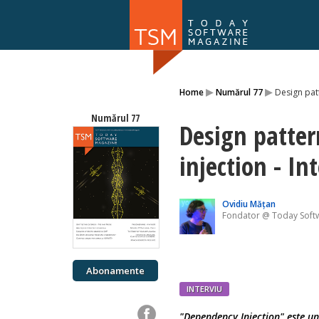
Numărul 169
▸
▸
Home
Numărul 77
Design pat
NOU
Numărul 77
Design patter
injection - I
Ovidiu Mățan
Fondator @ Today Soft
Abonamente
INTERVIU
"Dependency Injection" este un