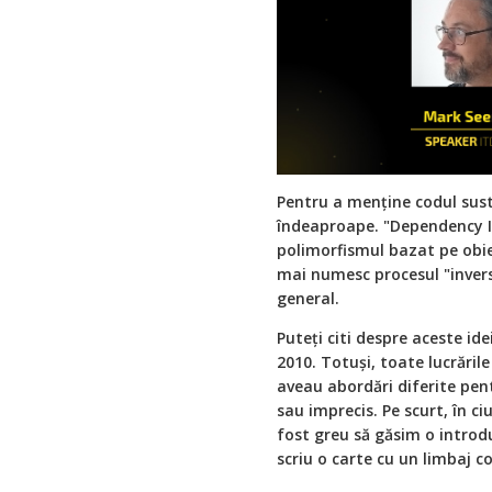
Pentru a menține codul sust
îndeaproape. "Dependency In
polimorfismul bazat pe obiec
mai numesc procesul "invers
general.
Puteți citi despre aceste ide
2010. Totuși, toate lucrăril
aveau abordări diferite pen
sau imprecis. Pe scurt, în c
fost greu să găsim o introd
scriu o carte cu un limbaj co