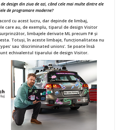
 de design din ziua de azi, când cele mai multe dintre ele
ajele de programare moderne?
cord cu acest lucru, dar depinde de limbaj,
e care au, de exemplu, tiparul de design Visitor
surprinzător, limbajele derivate ML precum F# și
cesta. Totuși, în aceste limbaje, funcționalitatea nu
types' sau 'discriminated unions'. Se poate însă
nt echivalentul tiparului de design Visitor.