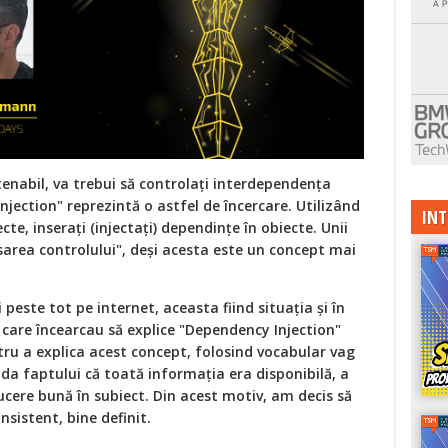
enabil, va trebui să controlați interdependența
jection" reprezintă o astfel de încercare. Utilizând
INT
te, inserați (injectați) dependințe în obiecte. Unii
area controlului", deși acesta este un concept mai
i peste tot pe internet, aceasta fiind situația și în
e care încearcau să explice "Dependency Injection"
tru a explica acest concept, folosind vocabular vag
iuda faptului că toată informația era disponibilă, a
ucere bună în subiect. Din acest motiv, am decis să
nsistent, bine definit.