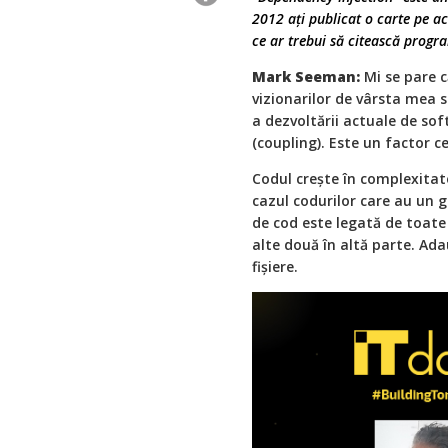
2012 ați publicat o carte pe ac
ce ar trebui să citească progr
Mark Seeman:
Mi se pare c
vizionarilor de vârsta mea
a dezvoltării actuale de s
(coupling). Este un factor c
Codul crește în complexitat
cazul codurilor care au un 
de cod este legată de toate
alte două în altă parte. Ada
fișiere.