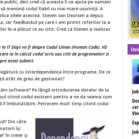
e public, deci cred că aceasta îi va ajuta pe oameni
 să mențină codul fiabil cu mai mare ușurință. A
ublica zilele acestea. Steven van Deursen a depus
ui, iar feedbackul pe care l-am primit referitor la a
or le-a plăcut ce au citit. Cred că Steven a realizat
la IT Days va fi despre Codul Uman (Human Code). Vă
Ovi
care ia în calcul codul scris sau citit de programatori zi
pre acest subiect.
legătură cu interdependența între programe. De ce
ță atât de greu de gestionat?
tăm software? Pe lângă introducerea datelor de la
Job
pul citind codul existent pentru a ne da seama cum
Des
ă îl îmbunătățim. Petrecem mult timp citind codul
cer
Viv
od? Din câte
Exp
atorii își
Job
' în creier și