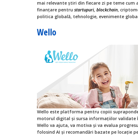
mai relevante știri din fiecare zi pe teme cum ar 
finanțare pentru
startupuri, blockchain
, cripto
politica globală, tehnologie, evenimente globa
Wello
Wello este platforma pentru copiii suprapondera
motorul digital și sursa informațiilor validate î
Wello va ajuta, va motiva și va evalua progresul
folosind AI și recomandări bazate pe locație 