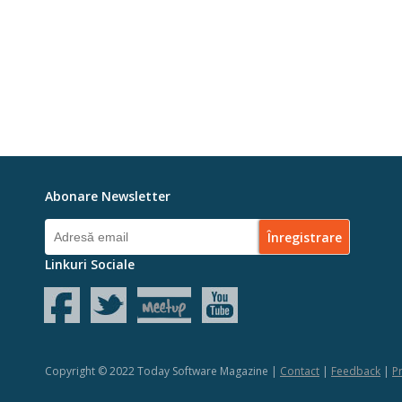
Abonare Newsletter
Linkuri Sociale
Copyright © 2022 Today Software Magazine |
Contact
|
Feedback
|
Pr