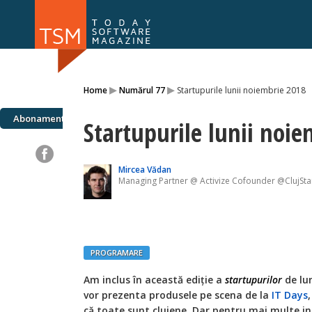
Numărul 169
Numărul 
▸
▸
Home
Numărul 77
Startupurile lunii noiembrie 2018
NOU
Abonamente
Startupurile lunii noi
Mircea Vădan
Managing Partner @ Activize Cofounder @ClujSta
PROGRAMARE
Am inclus în această ediție a
startupurilor
de lun
vor prezenta produsele pe scena de la
IT Days
că toate sunt clujene. Dar pentru mai multe in