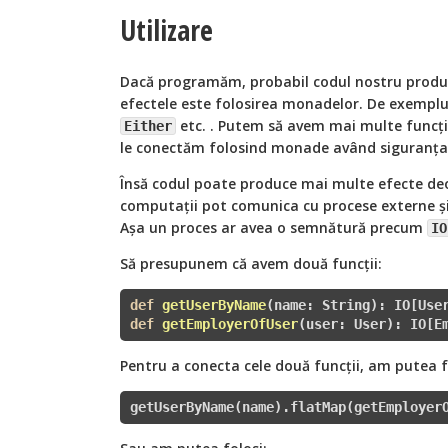
Utilizare
Dacă programăm, probabil codul nostru produ
efectele este folosirea monadelor. De exemp
etc. . Putem să avem mai multe funcții
Either
le conectăm folosind monade având siguranța r
Însă codul poate produce mai multe efecte de
computații pot comunica cu procese externe și p
Așa un proces ar avea o semnătură precum
IO
Să presupunem că avem două funcții:
def
getUserByName
(name: String)
:
def
getEmployerOfUser
(user: User)
:
 IO[E
Pentru a conecta cele două funcții, am putea 
getUserByName(name).flatMap(getEmployer