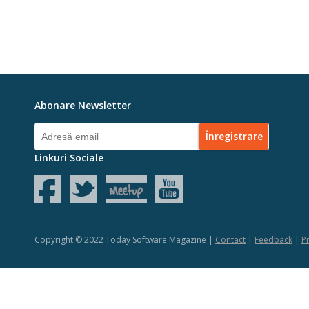
Abonare Newsletter
Linkuri Sociale
Copyright © 2022 Today Software Magazine |
Contact
|
Feedback
|
Pr