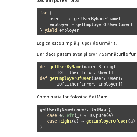
Sau am putea folosi:
for
 {

    user    ← getUserByName(name)

    employer ← getEmployerOfUser(user)

} 
yield
 employer
Logica este simplă și ușor de urmărit.
Dar dacă putem avea și erori? Semnăturile func
def
getUserByName
(name: String)
:
def
getEmployerOfUser
(user: User)
:
       IO[Either[Error, Employer]]
Combinația lor folosind flatMap:
getUserByName(name).flatMap { 

case
 e
@Left
(_) ⇒ IO.pure(e)

case
Right
(a)
 ⇒ 
getEmployerOfUser
(a)
}