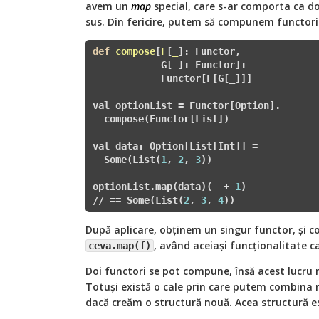
avem un
map
special, care s-ar comporta ca 
sus. Din fericire, putem să compunem functori
def
compose
[
F
[
_
]:
 Functor, 

            G[_]: Functor]:      

            Functor[F[G[_]]] 

val optionList = Functor[Option].

  compose(Functor[List]) 

val data: Option[List[Int]] = 

  Some(List(
1
, 
2
, 
3
)) 

optionList.map(data)(_ + 
1
) 

// == Some(List(
2
, 
3
, 
4
))
După aplicare, obținem un singur functor, și c
, având aceiași funcționalitate c
ceva.map(f)
Doi functori se pot compune, însă acest lucru n
Totuși există o cale prin care putem combina
dacă creăm o structură nouă. Acea structură e