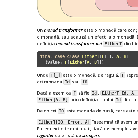
Un
monad transformer
este o monadă care conț
o monadă, sau adaugă un efect la o monadă. 
definiția
monad transformerului
din lib
EitherT
final
case
class
EitherT
[
F
[_], 
A
, 
B
]

  (value: 
F
[
Either
[
A
, 
B
]])
Unde
este o monadă. De regulă,
repre
F[_]
F
ori monada
sau
.
Id
IO
Dacă alegem ca
să fie
,
F
Id
EitherT[Id, A,
prin definiția tipului
din ca
Either[A, B]
Id
De obicei
este monada de bază, care este 
IO
înseamnă că avem un 
EitherT[IO, Error, A]
Putem extinde mai mult, dacă de exemplu avem
logurilor
ca o listă de
stringuri
: