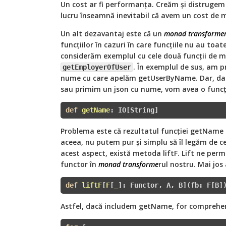
Un cost ar fi performanța. Creăm și distrugem 
lucru înseamnă inevitabil că avem un cost de m
Un alt dezavantaj este că un
monad transforme
funcțiilor în cazuri în care funcțiile nu au toat
considerăm exemplul cu cele două funcții de m
. În exemplul de sus, am 
getEmployerOfUser
nume cu care apelăm getUserByName. Dar, dac
sau primim un json cu nume, vom avea o func
def
getName
:
 IO[String]
Problema este că rezultatul funcției getName e
aceea, nu putem pur și simplu să îl legăm de cel
acest aspect, există metoda liftF. Lift ne per
functor în
monad transforme
rul nostru. Mai jo
def
liftF
[
F
[
_
]:
 Functor, A, B](fb: F[B]
Astfel, dacă includem getName, for comprehen