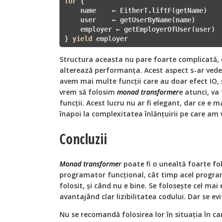
for
 {

    name    ← EitherT.liftF(getName) 

    user    ← getUserByName(name) 

    employer ← getEmployerOfUser(user)

} 
yield
 employer
Structura aceasta nu pare foarte complicată, 
alterează performanța. Acest aspect s-ar vedea
avem mai multe funcții care au doar efect IO, ș
vrem să folosim
monad transformer
e atunci, va
funcții. Acest lucru nu ar fi elegant, dar ce e
înapoi la complexitatea înlănțuirii pe care am 
Concluzii
Monad transformer
poate fi o unealtă foarte fo
programator funcțional, cât timp acel program
folosit, și când nu e bine. Se folosește cel mai 
avantajând clar lizibilitatea codului. Dar se ev
Nu se recomandă folosirea lor în situația în c