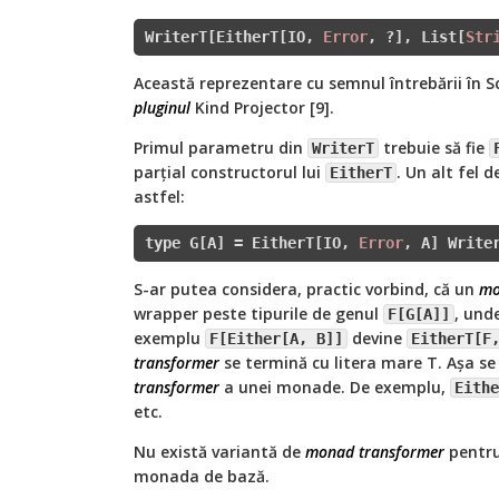
WriterT[EitherT[IO, 
Error
, ?], List[
Str
Această reprezentare cu semnul întrebării în Sc
pluginul
Kind Projector [9].
Primul parametru din
trebuie să fie
WriterT
parțial constructorul lui
. Un alt fel 
EitherT
astfel:
type G[A] = EitherT[IO, 
Error
, A] Write
S-ar putea considera, practic vorbind, că un
mo
wrapper peste tipurile de genul
, und
F[G[A]]
exemplu
devine
F[Either[A, B]]
EitherT[F
transformer
se termină cu litera mare T. Așa se
transformer
a unei monade. De exemplu,
Eithe
etc.
Nu există variantă de
monad transformer
pentr
monada de bază.