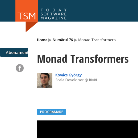
Numărul 169
Numărul 
▸
▸
Home
Numărul 76
Monad Transformers
NOU
Abonamente
Monad Transformers
Kovács György
Scala Developer @ Itiviti
PROGRAMARE