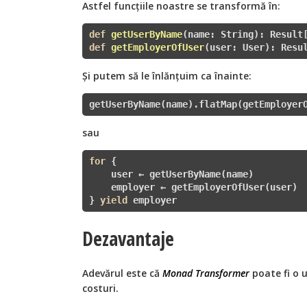
Astfel funcțiile noastre se transformă în:
def
getUserByName
(name: String)
:
def
getEmployerOfUser
(user: User)
:
 Resu
Și putem să le înlănțuim ca înainte:
getUserByName(name).flatMap(getEmployer
sau
for
 {

    user ← getUserByName(name) 

    employer ← getEmployerOfUser(user)

} 
yield
 employer
Dezavantaje
Adevărul este că
Monad Transformer
poate fi o u
costuri.