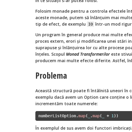
în ce situații s-ar putea folosi.
Folosim monade pentru a controla efectele în
aceste monade, putem să înlănțuim mai multe
tip de efect, de exemplu
într-un mod rigur
IO
Un program în general produce mai multe efe
proces extern, erori și modificarea unei stări 
suprapuse și înlănțuirea lor cu alte procese po
înțeles. Scopul
Monad Transformerilor
este stivu
producem mai multe efecte diferite. Astfel, înlă
Problema
Această structură poate fi întâlnită uneori în 
exemplu dacă avem un Option care conține o l
incrementăm toate numerele:
numberListOption.
map
(
_
.
map
(
_
 + 
1
))
În exemplul de sus avem doi functori imbricați.