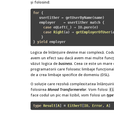
și folosind:
for
 {

   userEither ← getUserByName(name) 

   employer    ← userEither match {

case
 e@Left(_) ⇒ IO.pure(e)

case
Right
(a)
 ⇒ 
getEmployerOfUser
(
    }

} 
yield
 employer
Logica de înlănțuire devine mai complexă. Codu
avem un efect sau dacă avem mai multe funcți
văzut logica de
business
. Ceea ce este un mare
programatorii care folosesc limbaje funcțional
de a crea limbaje specifice de domeniu (DSL).
O soluție care rezolvă complexitatea înlănțuirii
folosirea
Monad Transformerelor
. Vom folosi
Ei
face codul un pic mai lizibil, vom folosi un
type
type
Result
[
A
] = 
EitherT
[
IO
, 
Error
, 
A
]