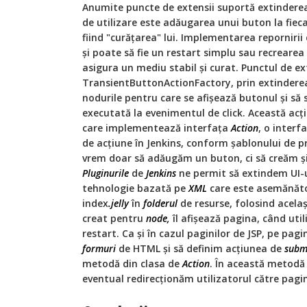
Anumite puncte de extensii suportă extinderea 
de utilizare este adăugarea unui buton la fieca
fiind "curățarea" lui. Implementarea repornirii
și poate să fie un restart simplu sau recrearea
asigura un mediu stabil și curat. Punctul de ex
TransientButtonActionFactory, prin extinderea
nodurile pentru care se afișează butonul și să 
executată la evenimentul de click. Această acți
care implementează interfața
Action
, o interf
de acțiune în Jenkins, conform șablonului de p
vrem doar să adăugăm un buton, ci să creăm ș
Pluginurile
de
Jenkins
ne permit să extindem UI-
tehnologie bazată pe
XML
care este asemănăt
index
.jelly
în
folderul
de resurse, folosind acela
creat pentru
node,
îl afișează pagina, când util
restart. Ca și în cazul paginilor de JSP, pe pagi
formuri
de HTML și să definim acțiunea de
subm
metodă din clasa de
Action
. În această metodă
eventual redirecționăm utilizatorul către pagi