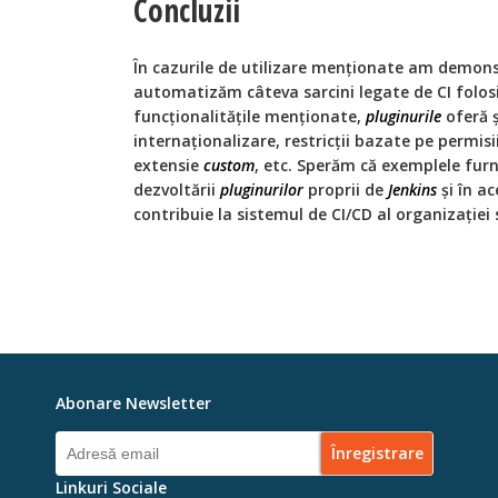
Concluzii
În cazurile de utilizare menționate am demo
automatizăm câteva sarcini legate de CI folo
funcționalitățile menționate,
pluginurile
oferă ș
internaționalizare, restricții bazate pe permisi
extensie
custom
, etc. Sperăm că exemplele fur
dezvoltării
pluginurilor
proprii de
Jenkins
și în ac
contribuie la sistemul de CI/CD al organizației 
Abonare Newsletter
Linkuri Sociale