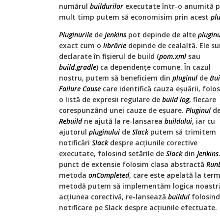
numărul
buildurilor
executate într-o anumită p
mult timp putem să economisim prin acest
pl
Pluginurile
de
Jenkins
pot depinde de alte
pluginu
exact cum o
librărie
depinde de cealaltă. Ele su
declarate în fișierul de build (
pom.xml
sau
build.gradle
) ca dependențe comune. În cazul
nostru, putem să beneficiem din
pluginul
de
Bui
Failure Cause
care identifică cauza eșuării, folo
o listă de expresii regulare de
build log
, fiecare
corespunzând unei cauze de eșuare.
Pluginul
d
Rebuild
ne ajută la re-lansarea
buildului
, iar cu
ajutorul
pluginului
de
Slack
putem să trimitem
notificări
Slack
despre acțiunile corective
executate, folosind setările de
Slack
din
Jenkins
punct de extensie folosim clasa abstractă
RunL
metoda
onCompleted
, care este apelată la ter
metodă putem să implementăm logica noastră
acțiunea corectivă, re-lansează
buildul
folosin
notificare pe Slack despre acțiunile efectuate.