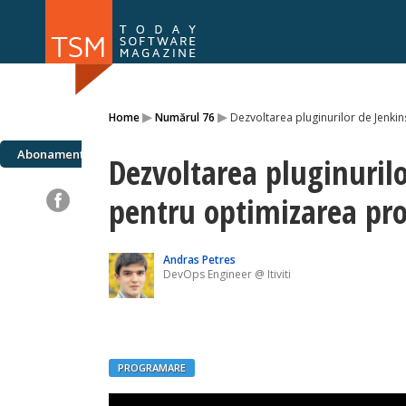
Numărul 169
Numărul 
▸
▸
Home
Numărul 76
Dezvoltarea pluginurilor de Jenki
NOU
Abonamente
Dezvoltarea pluginurilo
pentru optimizarea pro
Andras Petres
DevOps Engineer @ Itiviti
PROGRAMARE