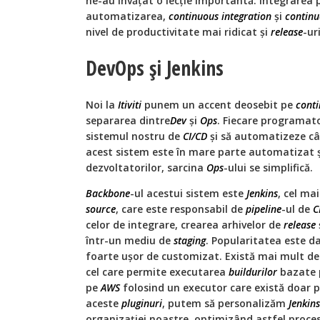
ne-au învățat o lecție importantă: integrarea 
automatizarea,
continuous integration
și
continu
nivel de productivitate mai ridicat și
release
-ur
DevOps și Jenkins
Noi la
Itiviti
punem un accent deosebit pe
conti
separarea dintre
Dev
și
Ops
. Fiecare programato
sistemul nostru de
CI/CD
și să automatizeze câ
acest sistem este în mare parte automatizat
dezvoltatorilor, sarcina
Ops
-ului se simplifică.
Backbone
-ul acestui sistem este
Jenkins
, cel ma
source
, care este responsabil de
pipeline
-ul de
C
celor de integrare, crearea arhivelor de
release
într-un mediu de
staging
. Popularitatea este d
foarte ușor de customizat. Există mai mult d
cel care permite executarea
buildurilor
bazate
pe
AWS
folosind un executor care există doar 
aceste
pluginuri
, putem să personalizăm
Jenkins
organizației noastre, optimizând astfel proces