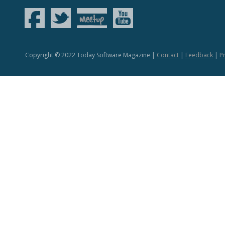
Copyright © 2022 Today Software Magazine |
Contact
|
Feedback
|
Pr