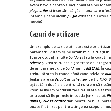
avem nevoie de vreo funcționalitate personal
pluginurilor
și încercăm să găsim una care oferă 
întâmplă când niciun
plugin
existent nu oferă 
nevoie?
Cazuri de utilizare
Un exemplu de caz de utilizare este prioritiza
parametri. Putem să ne întâlnim cu situații în
foarte ocupați, multe
builduri
stau la coadă, ia
release
și vrea să ruleze niște teste de integrar
de un parametru de
build
numit
RELEASE
. În ca
trebui să stea la coadă până când celelalte
bui
Jenkins are ca
default
un
scheduler
de tip
FIFO
. 
așteptăm după ele pentru că nu vrem să ris
vrem să livrăm produsul fără rezultatele teste
ar trebui să fie primele în coada Jenkinsului.
Pl
Build Queue Prioritizer
dar, pentru că nu suportă
poate fi utilizat pentru atingerea scopului no