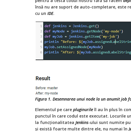
pentru a testa codul nostru fără să facem
dep
însă nu are suport de auto-completare, este 
cu un
IDE
.
Figura 1. Desemnarea unui node la un anumit job fo
Elementul pe care
pluginurile
îl au în plus în c
punctul în care codul este executat. Locurile 
la funcționalitatea
Jenkins
-ului sunt numite pu
și există foarte multe dintre ele, nu numai în
J