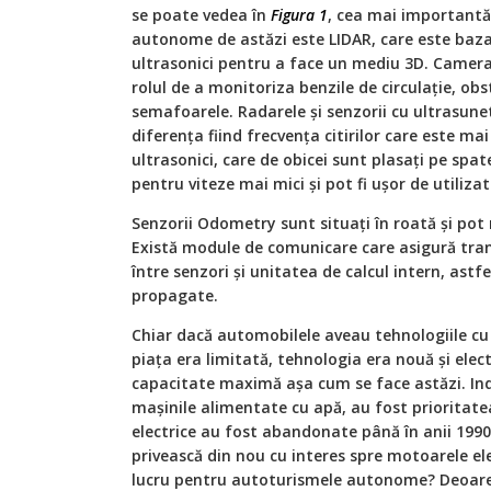
se poate vedea în
Figura 1
, cea mai important
autonome de astăzi este LIDAR, care este baza
ultrasonici pentru a face un mediu 3D. Camera 
rolul de a monitoriza benzile de circulație, ob
semafoarele. Radarele și senzorii cu ultrasunet
diferența fiind frecvența citirilor care este m
ultrasonici, care de obicei sunt plasați pe spate
pentru viteze mai mici și pot fi ușor de utiliza
Senzorii Odometry sunt situați în roată și pot 
Există module de comunicare care asigură tran
între senzori și unitatea de calcul intern, astfe
propagate.
Chiar dacă automobilele aveau tehnologiile cu 
piața era limitată, tehnologia era nouă și elect
capacitate maximă așa cum se face astăzi. Indu
mașinile alimentate cu apă, au fost prioritatea 
electrice au fost abandonate până în anii 1990
privească din nou cu interes spre motoarele ele
lucru pentru autoturismele autonome? Deoarece