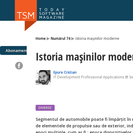
Numărul 169
Numărul 
▸
▸
Home
Numărul 74
Istoria mașinilor moderne
NOU
Abonamente
Istoria mașinilor mode
Epure Cristian
IT Development Professional Applications @ S
DIVERSE
Segmentul de automobile poate fi împărțit în m
de elementele de propulsie sau de exterior, i
epoci multiple, cum ar fi : epoca dispozitivelo