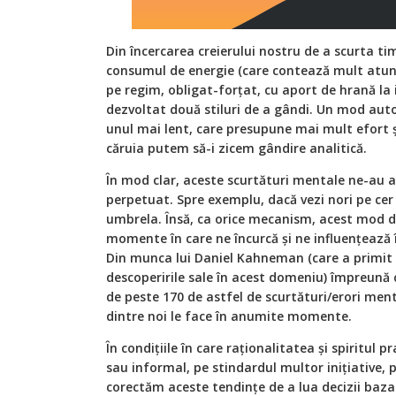
Din încercarea creierului nostru de a scurta ti
consumul de energie (care contează mult atun
pe regim, obligat-forțat, cu aport de hrană la 
dezvoltat două stiluri de a gândi. Un mod au
unul mai lent, care presupune mai mult efort și
căruia putem să-i zicem gândire analitică.
În mod clar, aceste scurtături mentale ne-au 
perpetuat. Spre exemplu, dacă vezi nori pe cer îț
umbrela. Însă, ca orice mecanism, acest mod d
momente în care ne încurcă și ne influențează î
Din munca lui Daniel Kahneman (care a primit
descoperirile sale în acest domeniu) împreună cu
de peste 170 de astfel de scurtături/erori men
dintre noi le face în anumite momente.
În condițiile în care raționalitatea și spiritul 
sau informal, pe stindardul multor inițiative, 
corectăm aceste tendințe de a lua decizii bazat