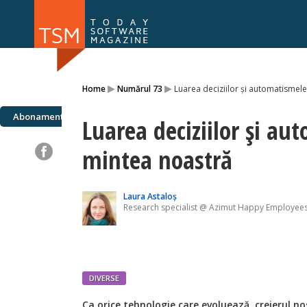
Numărul 169
Numărul 
▸
▸
Home
Numărul 73
Luarea deciziilor și automatismel
NOU
Abonamente
Luarea deciziilor și au
mintea noastră
Laura Astaloș
Research specialist @ Azimut Happy Employee
DIVERSE
Ca orice tehnologie care evoluează, creierul no