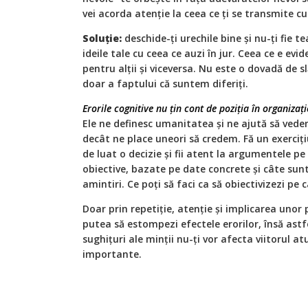
vei acorda atenție la ceea ce ți se transmite c
Soluție:
deschide-ți urechile bine și nu-ți fie
ideile tale cu ceea ce auzi în jur. Ceea ce e evi
pentru alții și viceversa. Nu este o dovadă de 
doar a faptului că suntem diferiți.
Erorile cognitive nu țin cont de poziția în organizaț
Ele ne definesc umanitatea și ne ajută să ve
decât ne place uneori să credem. Fă un exerciț
de luat o decizie și fii atent la argumentele pe 
obiective, bazate pe date concrete și câte sunt 
amintiri. Ce poți să faci ca să obiectivizezi pe c
Doar prin repetiție, atenție și implicarea unor 
putea să estompezi efectele erorilor, însă astfe
sughițuri ale minții nu-ți vor afecta viitorul at
importante.