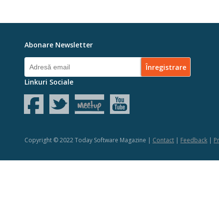
Abonare Newsletter
Linkuri Sociale
Copyright © 2022 Today Software Magazine |
Contact
|
Feedback
|
Pr