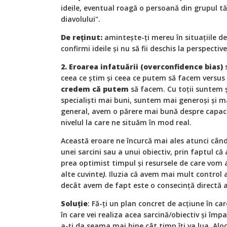
ideile, eventual roagă o persoană din grupul tă
diavolului".
De reținut:
amintește-ți mereu în situațiile de 
confirmi ideile și nu să fii deschis la perspective
2. Eroarea infatuării (overconfidence bias)
s
ceea ce știm și ceea ce putem să facem versus
credem că putem
să facem. Cu toții suntem 
specialiști mai buni, suntem mai generoși și m
general, avem o părere mai bună despre capacit
nivelul la care ne situăm în mod real.
Această eroare ne încurcă mai ales atunci când
unei sarcini sau a unui obiectiv, prin faptul 
prea optimist timpul și resursele de care vom 
alte cuvinte
)
. Iluzia că avem mai mult control a
decât avem de fapt este o consecință directă a 
Soluție
: Fă-ți un plan concret de acțiune în car
în care vei realiza acea sarcină/obiectiv și împa
a-ți da seama mai bine cât timp îți va lua. Alo