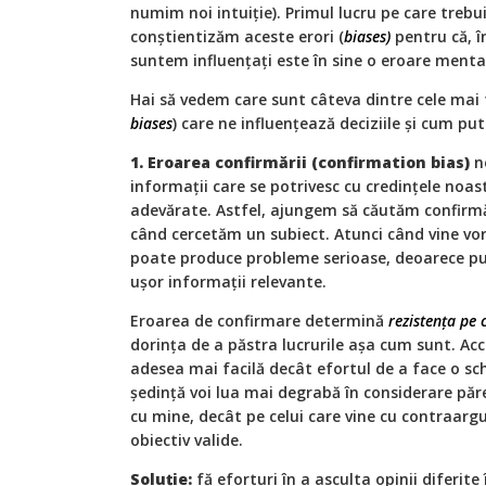
numim noi intuiție). Primul lucru pe care trebu
conștientizăm aceste erori (
biases)
pentru că, î
suntem influențați este în sine o eroare menta
Hai să vedem care sunt câteva dintre cele mai 
biases
) care ne influențează deciziile și cum p
1. Eroarea confirmării (confirmation bias)
n
informații care se potrivesc cu credințele noas
adevărate. Astfel, ajungem să căutăm confirmăr
când cercetăm un subiect. Atunci când vine vor
poate produce probleme serioase, deoarece pu
ușor informații relevante.
Eroarea de confirmare determină
rezistența pe 
dorința de a păstra lucrurile așa cum sunt. Acc
adesea mai facilă decât efortul de a face o sc
ședință voi lua mai degrabă în considerare păr
cu mine, decât pe celui care vine cu contraar
obiectiv valide.
Soluție:
fă eforturi în a asculta opinii diferit