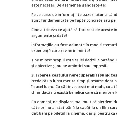
este necesar. De asemenea gândește-te:
Pe ce surse de informații te bazezi atunci când 
Sunt fundamentate pe fapte concrete sau pe b
Cine altcineva te ajută să faci rost de aceste i
argumente și date?
Informațiile au fost adunate în mod sistemati
experiență care-ți vine în minte?
Ține minte: scopul este să iei deciziile bazând
și obiective și nu pe amintiri sau impresii.
3. Eroarea costului nerecuperabil (Sunk Cos
crede că un lucru merită timp și resurse doar p
în acel lucru. Cu cât investești mai mult, cu at
chiar dacă nu există beneficii care să merite ef
Ca oameni, ne displace mai mult să pierdem de
câte ori nu ai stat până la capăt la un film car
dat bani pe biletul la cinema, dar și pentru că 