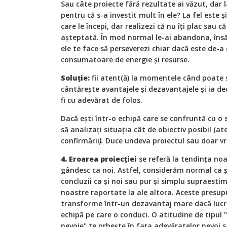
Sau câte proiecte fără rezultate ai văzut, dar 
pentru că s-a investit mult în ele? La fel este ș
care le începi, dar realizezi că nu îți plac sau c
așteptată. În mod normal le-ai abandona, însă f
ele te face să perseverezi chiar dacă este de-a
consumatoare de energie și resurse.
Soluție:
fii atent(ă) la momentele când poate 
cântărește avantajele și dezavantajele și ia dec
fi cu adevărat de folos.
Dacă ești într-o echipă care se confruntă cu o s
să analizați situația cât de obiectiv posibil (a
confirmării
).
Duce undeva proiectul sau doar vre
4. Eroarea proiecției
se referă la tendința noa
gândesc ca noi. Astfel, considerăm normal ca și
concluzii ca și noi sau pur și simplu supraest
noastre raportate la ale altora. Aceste presupu
transforme într-un dezavantaj mare dacă lucrez
echipă pe care o conduci. O atitudine de tipul "
nevoie" te orbește în fața adevăratelor nevoi s