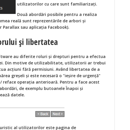
utilizatorilor cu care sunt familiarizați.
Două abordări posibile pentru a realiza
lumea reală sunt reprezentările de arbori și
er Parallax sau aplicația Facebook).
orului și libertatea
oftware au diferite roluri și drepturi pentru a efectua
i. Din motive de utilizabilitate, utilizatorii ar trebui
tua acțiuni fără permisiuni. Având libertatea de a
părea greșeli și este necesară o "ieșire de urgență"
/ reface operația anterioară. Pentru a face acest
e abordări, de exemplu butoanele Înapoi și
ează datele.
ristic al utilizatorilor este pagina de