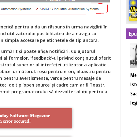
enerică pentru a da un răspuns în urma navigării în
Epu
ind utilizatorului posibilitatea de a naviga cu
rin simpla accesare pe etichetele de tip ancoră.
 urmărit și poate afișa notificări. Cu ajutorul
i al formelor, 'feedback'-ul privind conținutul oferit
stratul superior al interfeței utilizator a aplicației.
obicei următorul: roșu pentru erori, albastru pentru
Men
n pentru avertismente, verde pentru mesaje de
Ist
oteci de tip 'open source' și cadre cum ar fi Toastr,
rmit programatorului să dezvolte soluții pentru a
Saa
Ieș