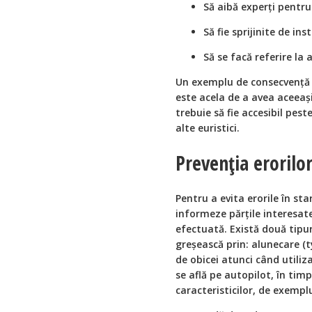
Să aibă experți pentru
Să fie sprijinite de in
Să se facă referire la 
Un exemplu de consecvență 
este acela de a avea aceeași
trebuie să fie accesibil peste
alte euristici.
Prevenția erorilo
Pentru a evita erorile în st
informeze părțile interesate
efectuată. Există două tipuri
greșească prin: alunecare (ty
de obicei atunci când utiliza
se află pe autopilot, în timp
caracteristicilor, de exemp