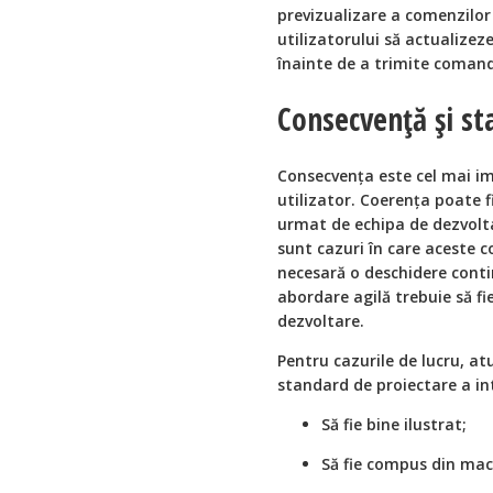
previzualizare a comenzilor 
utilizatorului să actualize
înainte de a trimite coman
Consecvență și s
Consecvența este cel mai im
utilizator. Coerența poate fi
urmat de echipa de dezvolt
sunt cazuri în care aceste co
necesară o deschidere cont
abordare agilă trebuie să f
dezvoltare.
Pentru cazurile de lucru, atu
standard de proiectare a int
Să fie bine ilustrat;
Să fie compus din mac