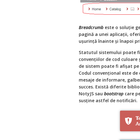
Breadcrumb
este o soluție g
pagină a unei aplicații, ofer
ușurință înainte și înapoi p
Statutul sistemului poate fi
convențiilor de cod culoare ș
de sistem poate fi afișat pe 
Codul convențional este de 
mesaje de informare, galbe
succes. Există diferite bibli
NotyJS sau
bootstrap
care pe
susține astfel de notificări.