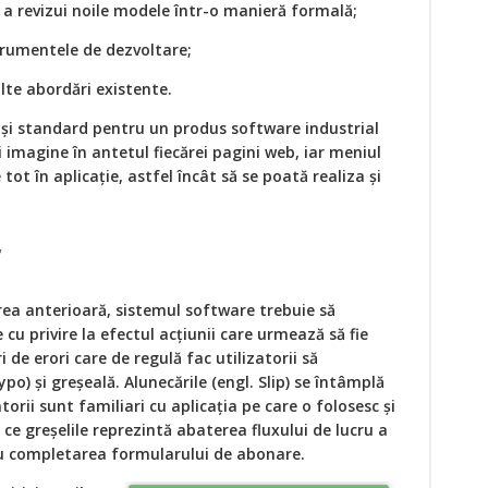
 a revizui noile modele într-o manieră formală;
strumentele de dezvoltare;
alte abordări existente.
și standard pentru un produs software industrial
 imagine în antetul fiecărei pagini web, iar meniul
 tot în aplicație, astfel încât să se poată realiza și
r
area anterioară, sistemul software trebuie să
 cu privire la efectul acțiunii care urmează să fie
 de erori care de regulă fac utilizatorii să
po) și greșeală. Alunecările (engl. Slip) se întâmplă
torii sunt familiari cu aplicația pe care o folosesc și
 ce greșelile reprezintă abaterea fluxului de lucru a
lu completarea formularului de abonare.