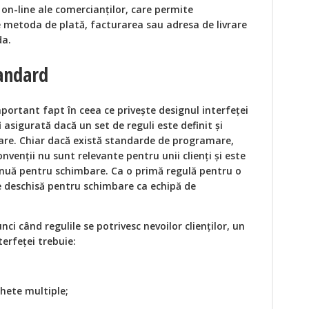
on-line ale comercianților, care permite
ze metoda de plată, facturarea sau adresa de livrare
da.
tandard
portant fapt în ceea ce privește designul interfeței
 asigurată dacă un set de reguli este definit și
are. Chiar dacă există standarde de programare,
nvenții nu sunt relevante pentru unii clienți și este
inuă pentru schimbare. Ca o primă regulă pentru o
ie deschisă pentru schimbare ca echipă de
nci când regulile se potrivesc nevoilor clienților, un
erfeței trebuie:
hete multiple;