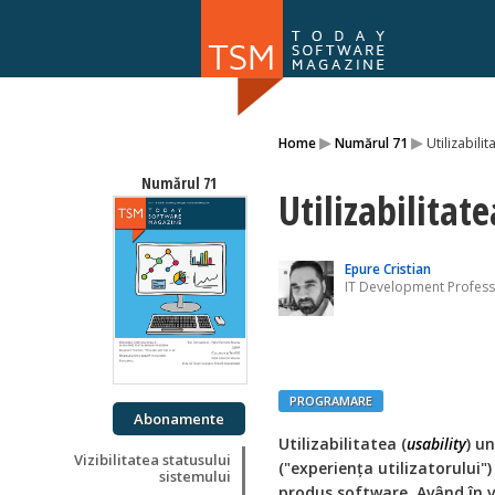
Numărul 169
▸
▸
Home
Numărul 71
Utilizabili
NOU
Numărul 71
Utilizabilitat
Epure Cristian
IT Development Profess
PROGRAMARE
Abonamente
Utilizabilitatea (
usability
) u
Vizibilitatea statusului
("experiența utilizatorului")
sistemului
produs software. Având în ve