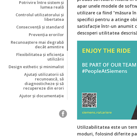
Potrivire între sistem și
apar unele modele de softwa
lumea reală
utilizare ca fiind "măsura în
Controlul utilizatorului și
libertatea
specifici pentru a atinge obie
satisfacție într-un anumit c
Consecvență și standard
descoperi utilitatea descris
Prevenția erorilor
Recunoaștere mai degrabă
decât amintire
Flexibilitatea și eficiența
utilizării
Design esthetic și minimalist
Ajutați utilizatorii să
recunoască, să
diagnosticheze și să
recupereze din erori
Ajutor și documentație
Utilizabilitatea este un te
moduri, folosind diferite pa