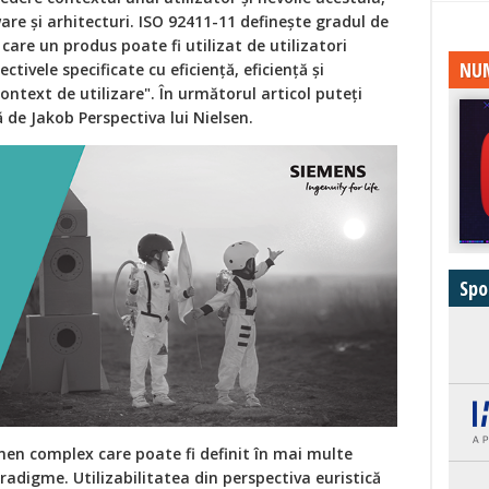
re și arhitecturi. ISO 92411-11 definește gradul de
 care un produs poate fi utilizat de utilizatori
NUM
ctivele specificate cu eficiență, eficiență și
ontext de utilizare". În următorul articol puteți
ă de Jakob Perspectiva lui Nielsen.
Spo
rmen complex care poate fi definit în mai multe
radigme. Utilizabilitatea din perspectiva euristică