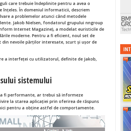
eguli care trebuie îndeplinite pentru a avea o
de înțeles. În domeniul informaticii, descriem
ezolvare a problemelor atunci când metodele
lente. Jakob Nielsen, fondatorul grupului nngroup
(conform Internet Magazine), a modelat euristicile de
rdările moderne. Pentru a fi eficient, noul set de
t din nevoile părților interesate, scurt și ușor de
INT
re a interfeței cu utilizatorul, definite de Jakob,
usului sistemului
a fi performante, ar trebui să informeze
ivire la starea aplicației prin oferirea de răspuns
hnici pentru a obține astfel de comportamente.