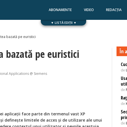
ABONAMENTE
VIDEO
REDACȚIA
▼ LISTĂ EDIȚII ▼
Numărul 168
Numărul 167
tatea bazată pe euristici
ea bazată pe euristici
În a
Cu
de
ional Applications @ Siemens
Usa
uti
de
Raț
de
Sec
nei aplicații face parte din termenul vast XP
pri
 și definește limitele de acces și de utilizare ale unui
de
dere contextul unui utilizator și nevoile acestuia,