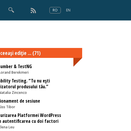
RO
EN
×
Numărul 166
ceeaşi ediţie ... (71)
cumber & TestNG
Lorand Berekmeri
bility Testing. “Tu nu ești
lizatorul produsului tău.”
Natalia Zincenco
ionament de sesiune
Kiss Tibor
urizarea Platformei WordPress
n autentificarea cu doi factori
Elena Leu