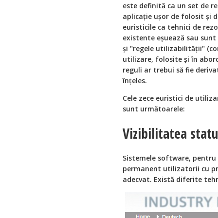
este definită ca un set de r
aplicație ușor de folosit și 
euristicile ca tehnici de r
existente eșuează sau sunt 
și "regele utilizabilității" 
utilizare, folosite și în abo
reguli ar trebui să fie deriva
înțeles.
Cele zece euristici de utiliza
sunt următoarele:
Vizibilitatea stat
Sistemele software, pentru 
permanent utilizatorii cu pr
adecvat. Există diferite te