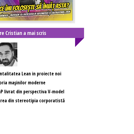
re Cristian a mai scris
talitatea Lean in proiecte noi
oria mașinilor moderne
P livrat din perspectiva V-model
irea din stereotipia corporatistă