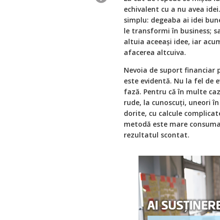
echivalent cu a nu avea ide
simplu: degeaba ai idei bune
le transformi în business; sa
altuia aceeaşi idee, iar acu
afacerea altcuiva.
Nevoia de suport financiar 
este evidentă. Nu la fel de e
fază. Pentru că în multe caz
rude, la cunoscuţi, uneori 
dorite, cu calcule complicat
metodă este mare consumato
rezultatul scontat.