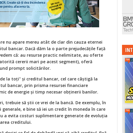
care nu apare mereu atât de clar din cauza eternei
editul bancar. Dacă dăm la o parte prejudecăţile faţă
INT
, vedem că: au resurse practic nelimitate, au oferte
atorită cererii mari pe acest segment), oferă
und prompt solicitărilor.
e la toţi" şi creditul bancar, cel care câștigă la
itul bancar, prin prisma resursei financiare
mic de energie şi timp necesar obţinerii banilor.
i, trebuie să ştii ce vrei de la bancă. De exemplu, în
nii generale, e bine să iei un credit în moneda în care
ru a evita costuri suplimentare generate de evoluția
area creditului.
 decizi ce fel de dobândă vrei să aibă creditul, fixă