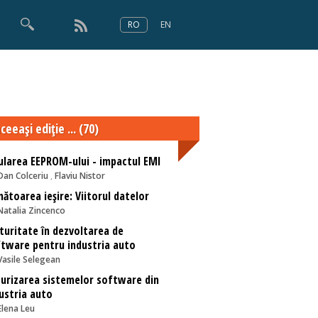
RO
EN
×
Numărul 166
ceeaşi ediţie ... (70)
larea EEPROM-ului - impactul EMI
Dan Colceriu
,
Flaviu Nistor
ătoarea ieșire: Viitorul datelor
Natalia Zincenco
uritate în dezvoltarea de
tware pentru industria auto
Vasile Selegean
urizarea sistemelor software din
ustria auto
Elena Leu