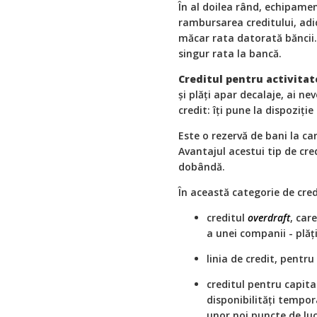
În al doilea rând, echipamen
rambursarea creditului, adic
măcar rata datorată băncii.
singur rata la bancă.
Creditul pentru activitat
şi plăţi apar decalaje, ai ne
credit: îţi pune la dispoziţie
Este o rezervă de bani la car
Avantajul acestui tip de cre
dobândă.
În această categorie de cred
creditul
overdraft
, car
a unei companii - plăţi 
linia de credit, pentr
creditul pentru capita
disponibilităţi tempor
unor noi puncte de luc