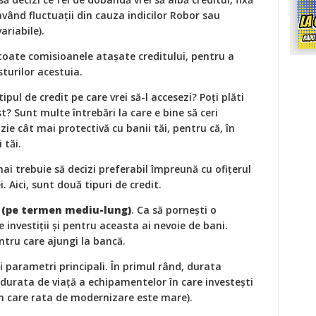
 având fluctuaţii din cauza indicilor Robor sau
variabile).
 toate comisioanele ataşate creditului, pentru a
turilor acestuia.
ipul de credit pe care vrei să-l accesezi? Poţi plăti
t? Sunt multe întrebări la care e bine să ceri
zie cât mai protectivă cu banii tăi, pentru că, în
 tăi.
ai trebuie să decizi preferabil împreună cu ofițerul
i. Aici, sunt două tipuri de credit.
i (pe termen mediu-lung)
. Ca să porneşti o
e investiţii şi pentru aceasta ai nevoie de bani.
ntru care ajungi la bancă.
 doi parametri principali. În primul rând, durata
 durata de viaţă a echipamentelor în care investeşti
în care rata de modernizare este mare).