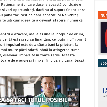
i. Raţionamentul care duce la această concluzie e
 şi vezi oportunităţi, dacă nu ai suport financiar să
NUM
u până faci rost de bani, constaţi că i-a venit şi
m te uiţi cum ideea ta a devenit afacere, numai că
pentru o afacere, mai ales una la început de drum,
videntă este şi sursa finanţării, cel puţin nu în primă
uri impulsul este de a căuta bani la prieteni, la
în mai multe părţi odată, până la atingerea sumei
e, eşalonări împărţite în toate zările. Această
are de energie şi timp şi, în plus, nu garantează
Spo