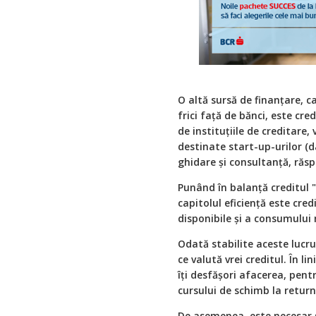
O altă sursă de finanţare, 
frici faţă de bănci, este cr
de instituţiile de creditare
destinate start-up-urilor (d
ghidare şi consultanţă, răsp
Punând în balanţă creditul "d
capitolul eficiență este cred
disponibile şi a consumului 
Odată stabilite aceste lucrur
ce valută vrei creditul. În li
îţi desfăşori afacerea, pent
cursului de schimb la return
De asemenea, este necesar să