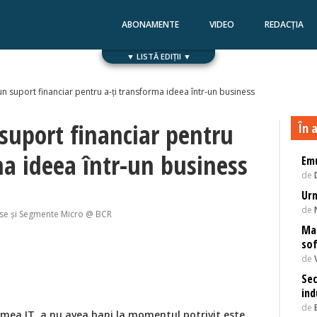
ABONAMENTE
VIDEO
REDACȚIA
▼ LISTĂ EDIȚII ▼
Numărul 168
Numărul 167
n suport financiar pentru a-ți transforma ideea într-un business
suport financiar pentru
În a
ma ideea într-un business
Emu
de
Urm
de
use și Segmente Micro @ BCR
Mat
sof
de
Sec
ind
de
umea IT, a nu avea bani la momentul potrivit este