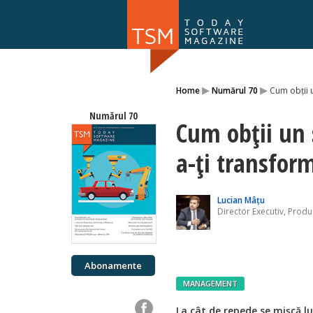
Numărul 169
▸
▸
Home
Numărul 70
Cum obții u
NOU
Numărul 70
Cum obții un 
a-ți transfor
Lucian Mâțu
Director Executiv, Prod
Abonamente
MANAGEMENT
La cât de repede se mişcă l