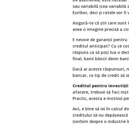
sau variabilă (cea variabilă
Euribor, deci şi ratele vor fi 
Asigură-te că ştii care sunt
avea o imagine precisă a cos
E nevoie de garanţii pentru t
creditul anticipat? Cu ce cos
răspuns ca să poţi lua o deci
final, banii băncii devin banii
Dacă ai aceste răspunsuri, m
bancar, ce tip de credit să ie
Creditul pentru investiţi
afacere, trebuie să faci nişt
Practic, acesta e motivul pe
Aici, e bine să iei în calcul
creditului să nu depăşească
(vorbim despre o industrie 