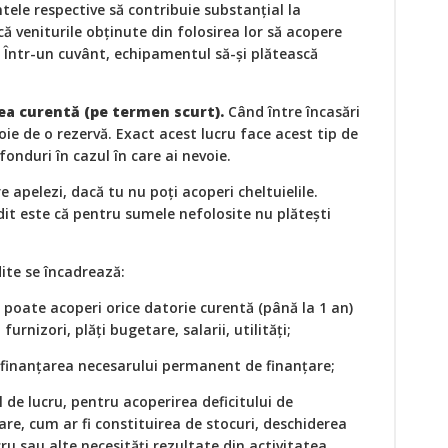
tele respective să contribuie substanțial la
ă veniturile obţinute din folosirea lor să acopere
 Într-un cuvânt, echipamentul să-şi plătească
ea curentă (pe termen scurt).
Când între încasări
voie de o rezervă. Exact acest lucru face acest tip de
 fonduri în cazul în care ai nevoie.
e apelezi, dacă tu nu poţi acoperi cheltuielile.
dit este că pentru sumele nefolosite nu plăteşti
ite se încadrează:
e poate acoperi orice datorie curentă (până la 1 an)
furnizori, plăţi bugetare, salarii, utilităţi;
u finanțarea necesarului permanent de finanțare;
l de lucru, pentru acoperirea deficitului de
are, cum ar fi constituirea de stocuri, deschiderea
ru sau alte necesităţi rezultate din activitatea