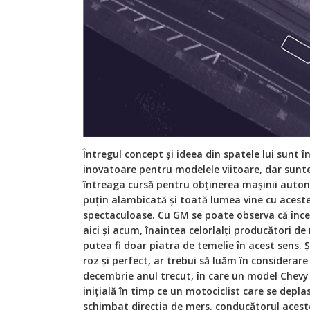
Întregul concept și ideea din spatele lui sunt î
inovatoare pentru modelele viitoare, dar sunt
întreaga cursă pentru obținerea mașinii auto
puțin alambicată și toată lumea vine cu aceste
spectaculoase. Cu GM se poate observa că înce
aici și acum, înaintea celorlalți producători de
putea fi doar piatra de temelie în acest sens.
roz și perfect, ar trebui să luăm în considerare
decembrie anul trecut, în care un model Chevy
inițială în timp ce un motociclist care se depl
schimbat direcția de mers, conducătorul acest