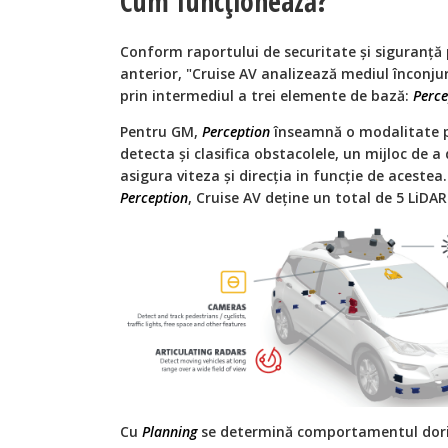
Cum funcționează?
Conform raportului de securitate și siguranță
anterior, "Cruise AV analizează mediul înconjur
prin intermediul a trei elemente de bază:
Perce
Pentru GM,
Perception
înseamnă o modalitate pe
detecta și clasifica obstacolele, un mijloc de a
asigura viteza și direcția in funcție de acestea
Perception
, Cruise AV deține un total de 5 LiDAR
Cu
Planning
se determină comportamentul dorit 