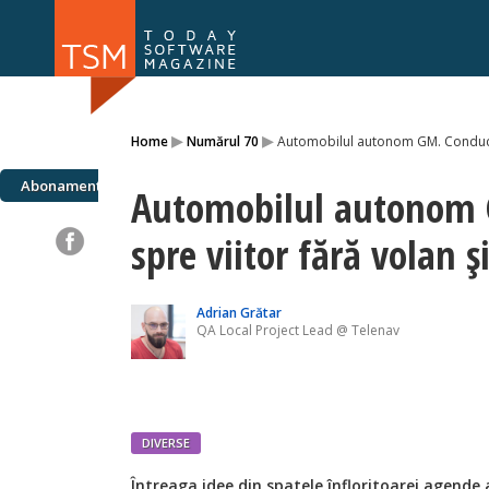
Numărul 169
Numărul 
▸
▸
Home
Numărul 70
Automobilul autonom GM. Conducân
NOU
Abonamente
Automobilul autonom
spre viitor fără volan ș
Adrian Grătar
QA Local Project Lead @ Telenav
DIVERSE
Întreaga idee din spatele înfloritoarei agend