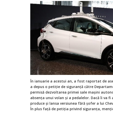
În ianuarie a acestui an, a fost raportat de 
a depus o petiție de siguranță către Departame
permisă dezvoltarea primei sale mașini auto
absența unui volan și a pedalelor. Dacă îi va f
produce și lansa versiunea fără șofer a lui Chev
În plus față de petiția privind siguranța, menț