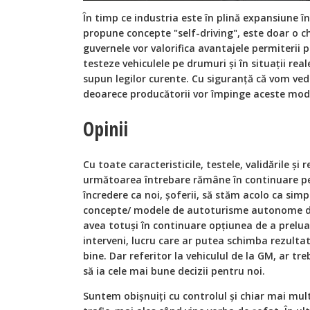
În timp ce industria este în plină expansiune
propune concepte "self-driving", este doar o 
guvernele vor valorifica avantajele permiterii 
testeze vehiculele pe drumuri și în situații rea
supun legilor curente. Cu siguranță că vom ved
deoarece producătorii vor împinge aceste model
Opinii
Cu toate caracteristicile, testele, validările și 
următoarea întrebare rămâne în continuare pe
încredere ca noi, șoferii, să stăm acolo ca simp
concepte/ modele de autoturisme autonome de
avea totuși în continuare opțiunea de a prelua
interveni, lucru care ar putea schimba rezultat
bine. Dar referitor la vehiculul de la GM, ar tr
să ia cele mai bune decizii pentru noi.
Suntem obișnuiți cu controlul și chiar mai mult