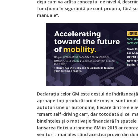
deja cum va arăta conceptul de nivel 4, descrii
funcționa în siguranță pe cont propriu, fără ș
manuale".
Declarația celor GM este destul de îndrăzneață,
aproape toți producătorii de mașini sunt impli
autoturismelor autonome, fiecare dintre ele av
"smart self-driving car", dar totodată și cel m
bineînțeles și o motivație financiară în spatel
lansarea flotei autonome GM în 2019 ar repre
venituri - mai ales când acestea provin din do