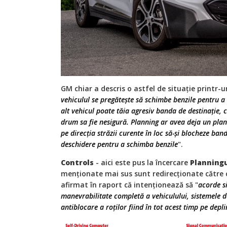
GM chiar a descris o astfel de situație printr-
vehiculul se pregătește să schimbe benzile pentru a 
alt vehicul poate tăia agresiv banda de destinație,
drum sa fie nesigură. Planning ar avea deja un plan
pe direcția străzii curente în loc să-și blocheze band
deschidere pentru a schimba benzile
".
Controls
- aici este pus la încercare
Planningu
menționate mai sus sunt redirecționate către
afirmat în raport că intenționează să "
acorde s
manevrabilitate completă a vehiculului, sistemele de
antiblocare a roților fiind în tot acest timp pe depli