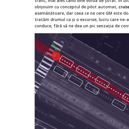
trafic, mai ales când vine vorba de șofat. În ul
obișnuim cu conceptul de pilot automat,
cruis
asemănătoare, dar ceea ce ne cere GM este doa
tratăm drumul ca și o excursie, lucru care ne-a
conduce, fără să ne dea un pic senzația de cont