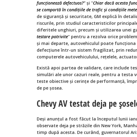
funcționează defectuos?"
și "
Chiar dacă acesta fun
se comportă în condițiile de trafic și condițiile me
de siguranță și securitate, GM explică în detal
riscurile, prin studiul caracteristicilor principa
diferitele unghiuri, precum și utilizarea unei g
testare potrivite
" pentru a rezolva orice proble
și mai departe, autovehiculul poate funcționa 
defecțiune într-un sistem fragilizat, prin red
computerele autovehiculului, rețelele, actuatori
Există apoi partea de validare, care include te
simulări ale unor cazuri reale, pentru a testa v
teste obiective și cerințe de performanță, îm
de pe șosea.
Chevy AV testat deja pe șosel
Deși anunțul a fost făcut la începutul lunii ian
observate deja pe străzile din New York, Manha
timp după acesta. De curând, guvernatorul Ari