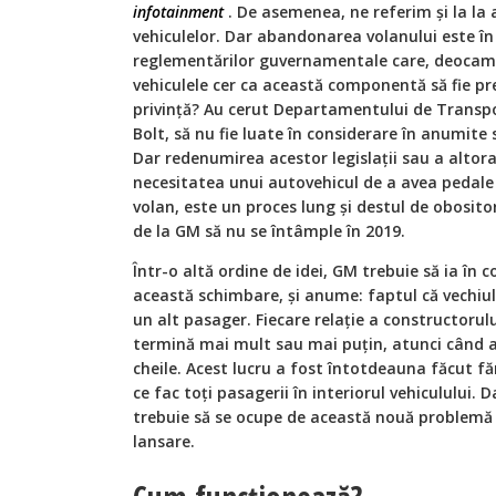
infotainment
. De asemenea, ne referim și la la 
vehiculelor. Dar abandonarea volanului este î
reglementărilor guvernamentale care, deocamd
vehiculele cer ca această componentă să fie pr
privință? Au cerut Departamentului de Transpor
Bolt, să nu fie luate în considerare în anumite
Dar redenumirea acestor legislații sau a altor
necesitatea unui autovehicul de a avea pedal
volan, este un proces lung și destul de obositor
de la GM să nu se întâmple în 2019.
Într-o altă ordine de idei, GM trebuie să ia în 
această schimbare, și anume: faptul că vechiul
un alt pasager. Fiecare relație a constructorului
termină mai mult sau mai puțin, atunci când a
cheile. Acest lucru a fost întotdeauna făcut fă
ce fac toți pasagerii în interiorul vehiculului. 
trebuie să se ocupe de această nouă problemă și
lansare.