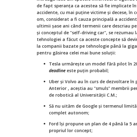
de fapt speranța ca acestea să fie implicate 
accidente, cu mai puține victime și decese, în
om, considerat a fi cauza principală a accident
ultimii șase ani când termenii care descriau 
și conceptul de "self-driving car", se rezumau l
tehnologiei a făcut ca aceste concepte să devin
la companii bazate pe tehnologie până la giganț
pentru găsirea celei mai bune soluții:
Tesla urmărește un model fără pilot în 2
deadline
este puțin probabil;
Uber și Volvo au în curs de dezvoltare în
Anterior , aceștia au "smuls" membrii p
de robotică al Universității C.M.;
Să nu uităm de Google și termenul limită
complet autonom;
Ford își propune un plan de 4 până la 5 a
propriul lor concept;