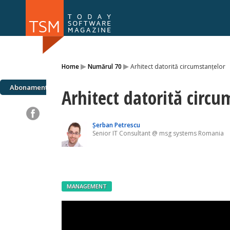
Numărul 169
Numărul 
▸
▸
Home
Numărul 70
Arhitect datorită circumstanțelor
NOU
Abonamente
Arhitect datorită circu
Șerban Petrescu
Senior IT Consultant @ msg systems Romania
MANAGEMENT