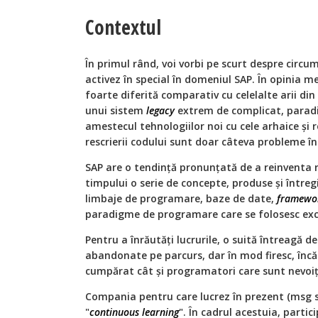
Contextul
În primul rând, voi vorbi pe scurt despre circum
activez în special în domeniul SAP. În opinia m
foarte diferită comparativ cu celelalte arii di
unui sistem
legacy
extrem de complicat, paradi
amestecul tehnologiilor noi cu cele arhaice și
rescrierii codului sunt doar câteva probleme întâ
SAP are o tendință pronunțată de a reinventa r
timpului o serie de concepte, produse și întregi
limbaje de programare, baze de date,
framewo
paradigme de programare care se folosesc excl
Pentru a înrăutăți lucrurile, o suită întreagă d
abandonate pe parcurs, dar în mod firesc, încă 
cumpărat cât și programatori care sunt nevoiți
Compania pentru care lucrez în prezent (msg
"
continuous learning
". În cadrul acestuia, partic