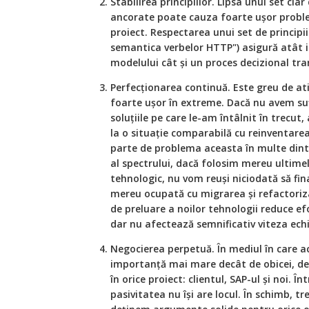
Stabilirea principiilor. Lipsa unui set clar 
ancorate poate cauza foarte ușor proble
proiect. Respectarea unui set de principi
semantica verbelor HTTP") asigură atât i
modelului cât și un proces decizional tran
Perfecționarea continuă. Este greu de a
foarte ușor în extreme. Dacă nu avem sufi
soluțiile pe care le-am întâlnit în trecu
la o situație comparabilă cu reinventarea 
parte de problema aceasta în multe dintre
al spectrului, dacă folosim mereu ultimel
tehnologic, nu vom reuși niciodată să fin
mereu ocupată cu migrarea și refactoriza
de preluare a noilor tehnologii reduce e
dar nu afectează semnificativ viteza echi
Negocierea perpetuă. În mediul în care ac
importanță mai mare decât de obicei, deo
în orice proiect: clientul, SAP-ul și noi. 
pasivitatea nu își are locul. În schimb, tr