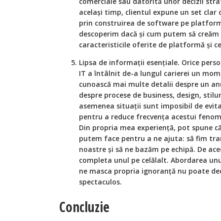
comerciale sau datorită unor decizii stra
același timp, clientul expune un set clar 
prin construirea de software pe platform
descoperim dacă și cum putem să creăm o
caracteristicile oferite de platformă și ce
Lipsa de informații esențiale. Orice pers
IT a întâlnit de-a lungul carierei un mome
cunoască mai multe detalii despre un anu
despre procese de business, design, stilu
asemenea situații sunt imposibil de evita
pentru a reduce frecvența acestui fenome
Din propria mea experiență, pot spune că
putem face pentru a ne ajuta: să fim tra
noastre și să ne bazăm pe echipă. De ace
completa unul pe celălalt. Abordarea unu
ne masca propria ignoranță nu poate dec
spectaculos.
Concluzie