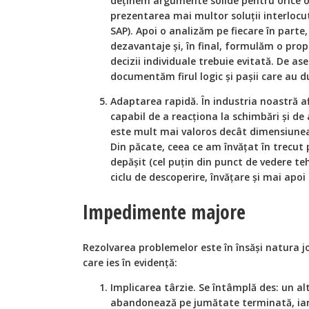
deținem argumente solide pentru orice o
prezentarea mai multor soluții interlocuto
SAP). Apoi o analizăm pe fiecare în part
dezavantaje și, în final, formulăm o pro
decizii individuale trebuie evitată. De a
documentăm firul logic și pașii care au du
Adaptarea rapidă. În industria noastră afl
capabil de a reacționa la schimbări și de 
este mult mai valoros decât dimensiunea
Din păcate, ceea ce am învățat în trecut
depășit (cel puțin din punct de vedere t
ciclu de descoperire, învățare și mai apoi
Impedimente majore
Rezolvarea problemelor este în însăși natura job
care ies în evidență:
Implicarea târzie. Se întâmplă des: un al
abandonează pe jumătate terminată, iar 