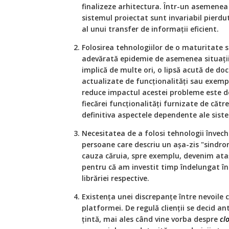
finalizeze arhitectura. Într-un asemenea
sistemul proiectat sunt invariabil pierdut
al unui transfer de informații eficient.
Folosirea tehnologiilor de o maturitate s
adevărată epidemie de asemenea situații
implică de multe ori, o lipsă acută de do
actualizate de funcționalități sau exempl
reduce impactul acestei probleme este de
fiecărei funcționalități furnizate de cătr
definitiva aspectele dependente ale sist
Necesitatea de a folosi tehnologii învechi
persoane care descriu un așa-zis "sindr
cauza căruia, spre exemplu, devenim atașa
pentru că am investit timp îndelungat în
librăriei respective.
Existența unei discrepanțe între nevoile cl
platformei. De regulă clienții se decid a
țintă, mai ales când vine vorba despre
cl