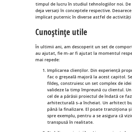
timpul de lucru în studiul tehnologiilor noi. De 
deja versați în conceptele respective. Deoarec
implicat puternic în diverse astfel de activităț
Cunoștințe utile
În ultimii ani, am descoperit un set de compor
au ajutat, fie m-ar fi ajutat la momentul respec
mai repede:
Implicarea clienților. Din experiență prop
fac o greșeală majoră la acest capitol. Se
fildeș, construiesc un set complex de idei
valideze la timp împreună cu clientul. U
cel de a părăsii proiectul de îndată ce faz
arhitecturală s-a încheiat. Un arhitect bu
până la finalizare. El poate tranziționa și
spre exemplu, pentru a se asigura că viziu
transpusă în realitate.