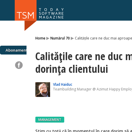
Numărul 169
Numărul 
▸
▸
Home
Numărul 70
Calitățile care ne duc mai aproape
NOU
Abonamente
Calitățile care ne duc 
dorința clientului
Vlad Haiduc
Teambuilding Manager @ Azimut Happy Emplo
MANAGEMENT
Ştim cu toţii că în momentul în care dorim să 