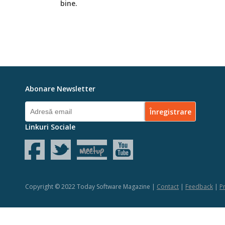
bine.
Abonare Newsletter
Linkuri Sociale
Copyright © 2022 Today Software Magazine |
Contact
|
Feedback
|
Pr