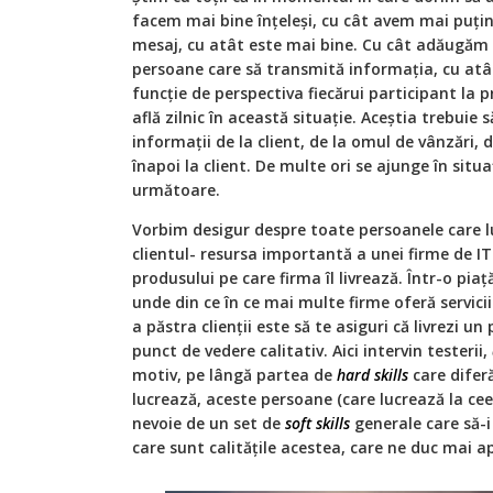
facem mai bine înţeleşi, cu cât avem mai puţi
mesaj, cu atât este mai bine. Cu cât adăugă
persoane care să transmită informaţia, cu atât
funcție de perspectiva fiecărui participant la p
află zilnic în această situație. Aceştia trebuie
informaţii de la client, de la omul de vânzări, 
înapoi la client. De multe ori se ajunge în situ
următoare.
Vorbim desigur despre toate persoanele care lu
clientul- resursa importantă a unei firme de IT
produsului pe care firma îl livrează. Într-o pia
unde din ce în ce mai multe firme oferă servici
a păstra clienţii este să te asiguri că livrezi un
punct de vedere calitativ. Aici intervin testerii,
motiv, pe lângă partea de
hard skills
care diferă
lucrează, aceste persoane (care lucrează la ceea
nevoie de un set de
soft skills
generale care să-i 
care sunt calitățile acestea, care ne duc mai a