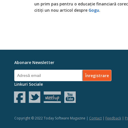
un prim pas pentru o educație financiară corect
citiți un nou articol despre
Gogu
.
Abonare Newsletter
Linkuri Sociale
Copyright © 2022 Today Software Magazine |
Contact
|
Feedback
|
Pr