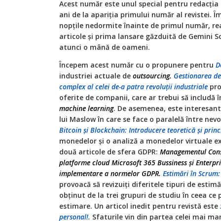
Acest număr este unul special pentru redacți
ani de la apariția primului număr al revistei. Î
nopțile nedormite înainte de primul număr, rea
articole și prima lansare găzduită de Gemini S
atunci o mână de oameni.
Începem acest număr cu o propunere pentru
D
industriei actuale de
outsourcing.
Gestionarea dez
complex al celei de-a patra revoluţii industriale
pro
oferite de companii, care ar trebui să includă î
machine learning
. De asemenea, este interesant
lui Maslow în care se face o paralelă între nevo
Bitcoin și Blockchain: Introducere teoretică și princ
monedelor și o analiză a monedelor virtuale e
două articole de sfera GDPR:
Managementul Cons
platforme cloud Microsoft 365 Bussiness și Enterpri
implementare a normelor GDPR.
Estimări în Scrum:
provoacă să revizuiți diferitele tipuri de estim
obținut de la trei grupuri de studiu în ceea ce
estimare. Un articol inedit pentru revistă este
personal!.
Sfaturile vin din partea celei mai ma