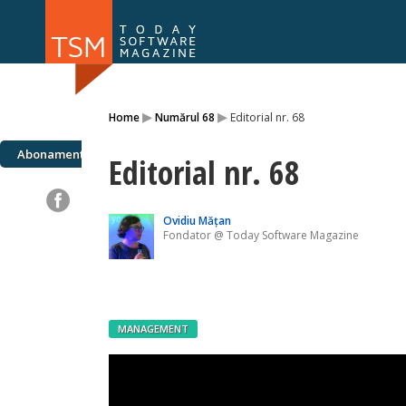
Numărul 169
Numărul 
▸
▸
Home
Numărul 68
Editorial nr. 68
NOU
Abonamente
Editorial nr. 68
Ovidiu Mățan
Fondator @ Today Software Magazine
MANAGEMENT