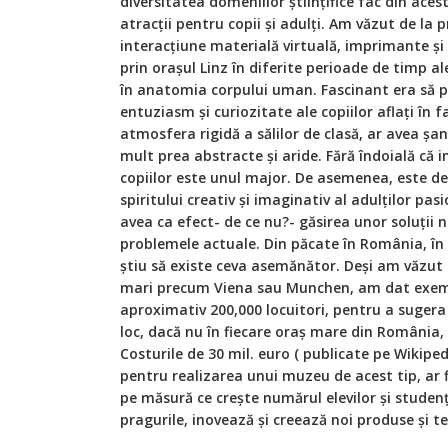
diversitatea domeniilor științifice fac din acest
atracții pentru copii și adulți. Am văzut de la pr
interacțiune materială virtuală, imprimante și 
prin orașul Linz în diferite perioade de timp ale
în anatomia corpului uman. Fascinant era să priv
entuziasm și curiozitate ale copiilor aflați în f
atmosfera rigidă a sălilor de clasă, ar avea șa
mult prea abstracte și aride. Fără îndoială că
copiilor este unul major. De asemenea, este de 
spiritului creativ și imaginativ al adulților pa
avea ca efect- de ce nu?- găsirea unor soluții n
problemele actuale. Din păcate în România, în 
știu să existe ceva asemănător. Deși am văzut 
mari precum Viena sau Munchen, am dat exempl
aproximativ 200,000 locuitori, pentru a sugera 
loc, dacă nu în fiecare oraș mare din România, 
Costurile de 30 mil. euro ( publicate pe Wikipedi
pentru realizarea unui muzeu de acest tip, ar f
pe măsură ce crește numărul elevilor și studenț
pragurile, inovează și creează noi produse și te