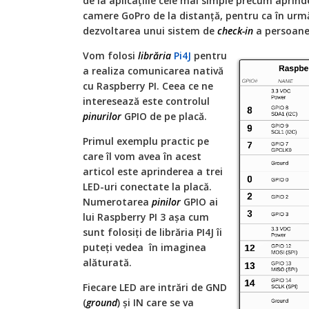
de la aplicațiile cele mai simple precum aprind
camere GoPro de la distanță, pentru ca în ur
dezvoltarea unui sistem de
check-in
a persoane
Vom folosi
librăria
Pi4J
pentru
a realiza comunicarea nativă
cu Raspberry PI. Ceea ce ne
interesează este controlul
pinurilor
GPIO de pe placă.
Primul exemplu practic pe
care îl vom avea în acest
articol este aprinderea a trei
LED-uri conectate la placă.
Numerotarea
pinilor
GPIO ai
lui Raspberry PI 3 așa cum
sunt folosiți de librăria PI4J îi
puteți vedea în imaginea
alăturată.
Fiecare LED are intrări de GND
(
ground
) și IN care se va