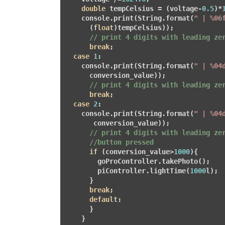
double
 tempCelsius = (voltage-
0.5
)*
    console.print(String.format(
" | %06
      (
float
)tempCelsius)); 

// print 4 digits with leading ze
break
;

case
1
:

    console.print(String.format(
" | %04
      conversion_value)); 

// print 4 digits with leading ze
break
;

case
2
:

    console.print(String.format(
" | %04
       conversion_value)); 

// print 4 digits with leading ze
//button pressed
if
 (conversion_value>
1000
){

        goProController.takePhoto();

        piController.lightTime(
1000
l);

      }

break
;

default
:

      }

    }
