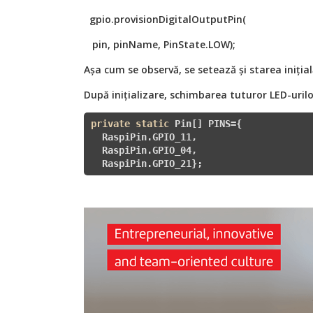
gpio.provisionDigitalOutputPin(
pin, pinName, PinState.LOW);
Așa cum se observă, se setează și starea iniția
După inițializare, schimbarea tuturor LED-urilo
private
static
 Pin[] PINS={

  RaspiPin.GPIO_11, 

  RaspiPin.GPIO_04, 

  RaspiPin.GPIO_21};