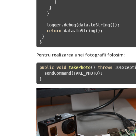
      }

    }

   }

   logger.debug(data.toString());

return
 data.toString();

 }

}
Pentru realizarea unei fotografii folosim:
public
void
takePhoto
()
throws
 IOExcept
  sendCommand(TAKE_PHOTO);

}