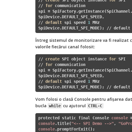
// 
create
 SPI object instance 
for
 SPI 

// 
for
 communication

spi = SpiFactory.getInstance(SpiChannel.
SpiDevice.DEFAULT_SPI_SPEED,

// 
default
 spi speed 
1
 MHz

SpiDevice.DEFAULT_SPI_MODE);
 // default
Întreg sistemul de monitorizare va fi realizat 
valorile fiecărui canal folosit:
// 
create
 SPI object instance 
for
 SPI 

// 
for
 communication

spi = SpiFactory.getInstance(SpiChannel.
SpiDevice.DEFAULT_SPI_SPEED,

// 
default
 spi speed 
1
 MHz

SpiDevice.DEFAULT_SPI_MODE);
 // default
Vom folosi o clasă Console pentru afișarea datel
bucla
cu ajutorul
while
CTRL-C
protected static final Console 
console
 
console
.title(
"<-- SPI Demo -->"
, 
"GoPr
console
.promptForExit();