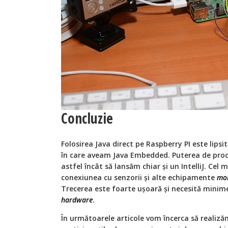
Concluzie
Folosirea Java direct pe Raspberry PI este lipsi
în care aveam Java Embedded. Puterea de proc
astfel încât să lansăm chiar și un IntelliJ. Ce
conexiunea cu senzorii și alte echipamente
mob
Trecerea este foarte ușoară și necesită minime
hardware
.
În următoarele articole vom încerca să realiză