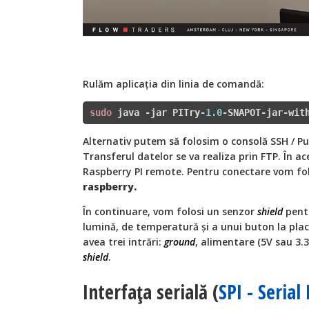
Rulăm aplicația din linia de comandă:
sudo
 java -jar PITry-
1.0
-SNAPOT-jar-wit
Alternativ putem să folosim o consolă SSH / Put
Transferul datelor se va realiza prin FTP. În 
Raspberry PI remote. Pentru conectare vom fol
raspberry.
În continuare, vom folosi un senzor
shield
pentr
lumină, de temperatură și a unui buton la plac
avea trei intrări:
ground
, alimentare (5V sau 3.3
shield
.
Interfața serială (
SPI - Serial