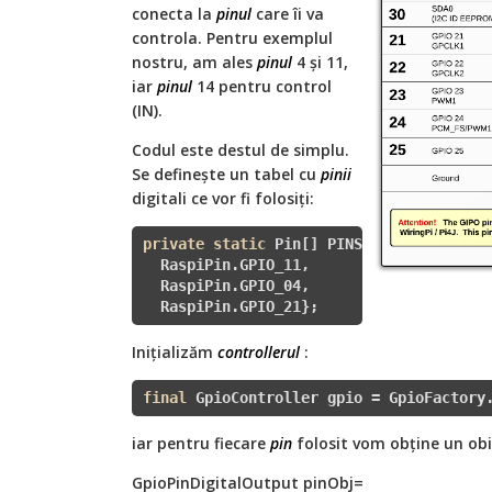
conecta la
pinul
care îi va
controla. Pentru exemplul
nostru, am ales
pinul
4 și 11,
iar
pinul
14 pentru control
(IN).
Codul este destul de simplu.
Se definește un tabel cu
pinii
digitali ce vor fi folosiți:
private
static
 Pin[] PINS={

  RaspiPin.GPIO_11, 

  RaspiPin.GPIO_04, 

  RaspiPin.GPIO_21};
Inițializăm
controllerul
:
final
 GpioController gpio = GpioFactory
iar pentru fiecare
pin
folosit vom obține un obi
GpioPinDigitalOutput pinObj=