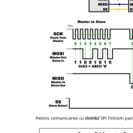
Pentru comunicarea cu
shieldul
SPI folosim pa