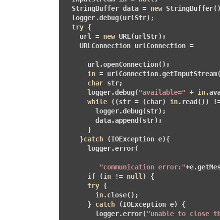
  StringBuffer data = 
new
 StringBuffer()
  logger.debug(urlStr);

try
 {

    url = 
new
 URL(urlStr);

    URLConnection urlConnection = 

      url.openConnection();

in
 = urlConnection.getInputStream(
char
 str;

      logger.debug(
"available="
 + 
in
.ava
while
 ((str = (
char
) 
in
.read()) !
        logger.debug(str);

        data.append(str);

      }

    }
catch
 (IOException e){

      logger.error(

"communication error:"
+e.getMe
if
 (
in
 != 
null
) {

try
 {

in
.close();

      } 
catch
 (IOException e) {

        logger.error(
"unable to close t