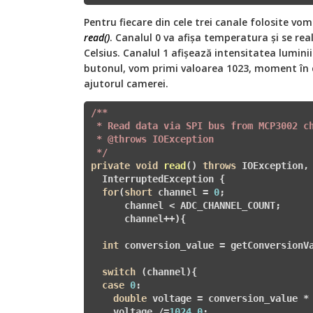
Pentru fiecare din cele trei canale folosite vo
read()
. Canalul 0 va afișa temperatura și se rea
Celsius. Canalul 1 afișează intensitatea lumini
butonul, vom primi valoarea 1023, moment în c
ajutorul camerei.
/**

 * Read data via SPI bus from MCP3002 ch
 *
 @throws
 IOException

 */
private
void
read
()
throws
 IOException, 
  InterruptedException 
{

for
(
short
 channel = 
0
; 

      channel < ADC_CHANNEL_COUNT; 

      channel++){

int
 conversion_value = getConversionVa
switch
 (channel){

case
0
:

double
 voltage = conversion_value *
    voltage /=
1024.0
;
