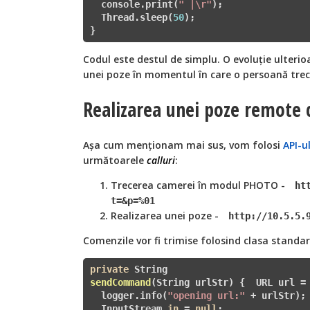
  console.print(
" |\r"
);

  Thread.sleep(
50
);

}
Codul este destul de simplu. O evoluție ulterioa
unei poze în momentul în care o persoană trec
Realizarea unei poze remote
Așa cum menționam mai sus, vom folosi
API-u
următoarele
calluri
:
Trecerea camerei în modul PHOTO -
ht
t=
&p=%01
Realizarea unei poze -
http://10.5.5.
Comenzile vor fi trimise folosind clasa standa
private
sendCommand
(String urlStr)
{  URL url =
  logger.info(
"opening url:"
 + urlStr);

  InputStream 
in
 = 
null
;
