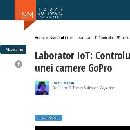
Numărul 169
Numărul 
▸
▸
Home
Numărul 66
Laborator IoT: Controlul LED-urilo
NOU
Abonamente
Laborator IoT: Controlul
unei camere GoPro
Ovidiu Mățan
Fondator @ Today Software Magazine
PROGRAMARE