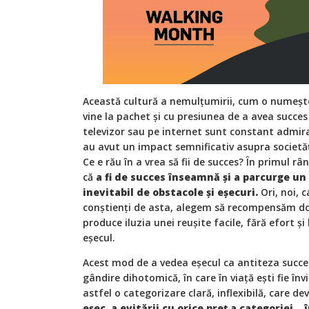
Această cultură a nemulțumirii, cum o numeșt
vine la pachet și cu presiunea de a avea succes ș
televizor sau pe internet sunt constant admir
au avut un impact semnificativ asupra societăți
Ce e rău în a vrea să fii de succes? În primul 
că
a fi de succes înseamnă și a parcurge u
inevitabil de obstacole și eșecuri.
Ori, noi, 
conștienți de asta, alegem să recompensăm doa
produce iluzia unei reușite facile, fără efort
eșecul.
Acest mod de a vedea eșecul ca antiteza succ
gândire dihotomică, în care în viață ești fie în
astfel o categorizare clară, inflexibilă, care de
eșec, a evitării cu orice preț a categoriei ,, î