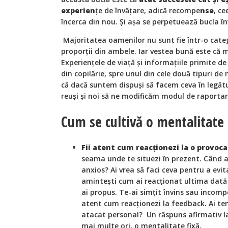
experien
țe de învățare, adică recompe
nse
, ce
încerca din nou. Și așa se perpetuează bucla în
Majoritatea oamenilor nu sunt fie într-o categor
proporții din ambele. Iar vestea bună este că 
Experiențele de viață și informațiile primite de 
din copilărie, spre unul din cele două tipuri d
că dacă suntem dispuși să facem ceva în legăt
reuși și noi să ne modificăm modul de raportar
Cum se cultivă o mentalitate 
Fii atent cum reacționezi la o provoca
seama unde te situezi în prezent. Când a
anxios? Ai vrea să faci ceva pentru a evita
amintești cum ai reacționat ultima dată c
ai propus. Te-ai simțit învins sau incomp
atent cum reacționezi la feedback. Ai tend
atacat personal? Un răspuns afirmativ la 
mai multe ori, o mentalitate fixă.