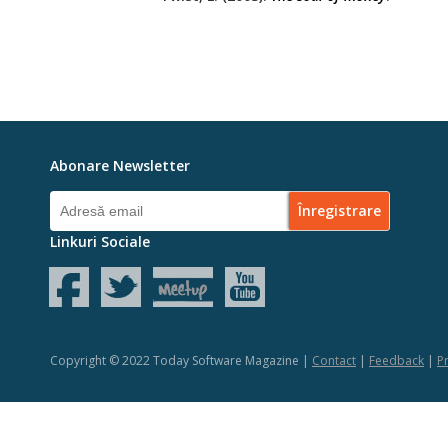
Abonare Newsletter
Linkuri Sociale
Copyright © 2022 Today Software Magazine |
Contact
|
Feedback
|
Pr