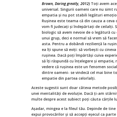
Brown, Daring greatly, 2012)
Toți avem acea
universal. Singurii oameni care nu simt ru
empatia și nu pot stabili legături emoționa
Rușinea este teama că din cauza a ceva 
vom fi judecați și îndepărtați de ceilalți
biologic să avem nevoie de o legătură cu 
unui grup, deci e normal să vrem să face
asta. Pentru a dobândi reziliență la rușin
ea îți spune să eviți: să vorbești cu cinev
rușinea. Dacă poți împărtăși cuiva experi
să îți răspundă cu înțelegere și empatie, 
vedere că rușinea este un fenomen social
dintre oameni- se vindecă cel mai bine to
empatie din partea celorlalți.
Aceste sugestii sunt doar câteva metode posibi
unei mentalități de evoluție. Dacă ți-am stârnit
multe despre acest subiect poți căuta cărțile 
Așadar, mingea e la fileul tău. Depinde de tine 
expui provocărilor și să accepți eșecul ca part