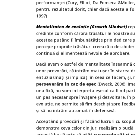
performanței (Cury, Elliot, Da Fonseca &Moller
pentru rezultatul dorit, chiar dacă acesta a fos
1997)
Mentalitatea de evoluție (Growth Mindset)
rep
credințe conform cărora trăsăturile noastre su
acestea putând fi îmbunătățite prin dedicare și
percepe propriile trăsături creează o deschider
continuă și alimentează nevoia de aprobare.
Dacă avem o astfel de mentalitate înseamnă 
unor provocări, că intrăm mai ușor în starea de
entuziasmați și implicați în ceea ce facem, și, 
perseverăm în caz de eșec
(Dweck, 2006). Ima
una fixă, nu vom interpreta eșecul ca fiind par
un pas necesar spre învățare și dezvoltare. În p
evoluție, ne permite să fim deschiși spre feedba
și să nu intrăm automat în defensivă.
Acceptând provocări și făcând lucruri cu scopul
demonstra ceva celor din jur, realizăm o buclă 
această buclă este că
atât succesele cât și e