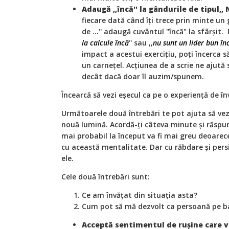
Adaugă ,,încă'' la gândurile de tipul,, N
fiecare dată când îți trece prin minte un
de ...'' adaugă cuvântul "încă" la sfârșit
la calcule încă
'' sau ,,
nu sunt un lider bun în
impact a acestui exercițiu, poți încerca să
un carnețel. Acțiunea de a scrie ne ajut
decât dacă doar îl auzim/spunem.
Încearcă să vezi eșecul ca pe o experiență de în
Următoarele două întrebări te pot ajuta să vez
nouă lumină. Acordă-ți câteva minute și răspund
mai probabil la început va fi mai greu deoare
cu această mentalitate. Dar cu răbdare și persi
ele.
Cele două întrebări sunt:
Ce am învățat din situația asta?
Cum pot să mă dezvolt ca persoană pe ba
Acceptă sentimentul de rușine care v