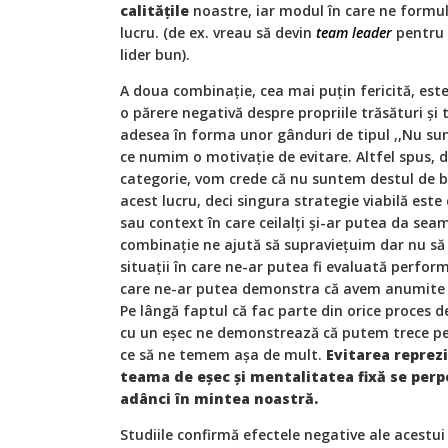
calitățile
noastre, iar modul în care ne formul
lucru. (de ex. vreau să devin
team leader
pentru 
lider bun).
A doua combinație, cea mai puțin fericită, este
o părere negativă despre propriile trăsături și
adesea în forma unor gânduri de tipul ,,Nu sunt
ce numim o motivație de evitare. Altfel spus,
categorie, vom crede că nu suntem destul de 
acest lucru, deci singura strategie viabilă este
sau context în care ceilalți și-ar putea da se
combinație ne ajută să supraviețuim dar nu să
situații în care ne-ar putea fi evaluată perfor
care ne-ar putea demonstra că avem anumite abi
Pe lângă faptul că fac parte din orice proces 
cu un eșec ne demonstrează că putem trece pes
ce să ne temem așa de mult.
Evitarea reprez
teama de eșec și mentalitatea fixă se perp
adânci în mintea noastră.
Studiile confirmă efectele negative ale acestui