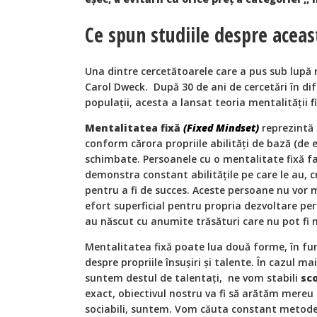
Ce spun studiile despre aceas
Una dintre cercetătoarele care a pus sub lupă 
Carol Dweck. După 30 de ani de cercetări în dif
populații, acesta a lansat teoria mentalității f
Mentalitatea fixă
(Fixed Mindset)
reprezintă 
conform cărora propriile abilități de bază (de e
schimbate. Persoanele cu o mentalitate fixă fa
demonstra constant abilitățile pe care le au, c
pentru a fi de succes. Aceste persoane nu vor
efort superficial pentru propria dezvoltare per
au născut cu anumite trăsături care nu pot fi 
Mentalitatea fixă poate lua două forme, în fu
despre propriile însușiri și talente. În cazul ma
suntem destul de talentați, ne vom stabili
sc
exact, obiectivul nostru va fi să arătăm mereu c
sociabili, suntem. Vom căuta constant metode