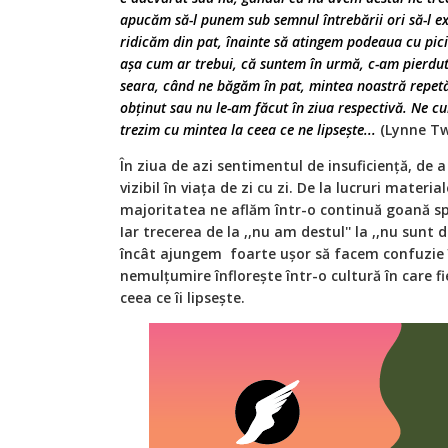
apucăm să-l punem sub semnul întrebării ori să-l e
ridicăm din pat, înainte să atingem podeaua cu pici
așa cum ar trebui, că suntem în urmă, c-am pierdut
seara, când ne băgăm în pat, mintea noastră repetă
obținut sau nu le-am făcut în ziua respectivă. Ne c
trezim cu mintea la ceea ce ne lipsește...
(Lynne Twi
În ziua de azi sentimentul de insuficiență, de 
vizibil în viața de zi cu zi. De la lucruri material
majoritatea ne aflăm într-o continuă goană s
Iar trecerea de la ,,nu am destul'' la ,,nu sunt de
încât ajungem foarte ușor să facem confuzie 
nemulțumire înflorește într-o cultură în care f
ceea ce îi lipsește.