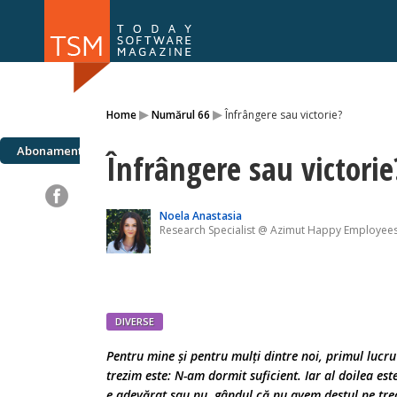
Numărul 169
Numărul 
▸
▸
Home
Numărul 66
Înfrângere sau victorie?
NOU
Abonamente
Înfrângere sau victorie
Noela Anastasia
Research Specialist @ Azimut Happy Employee
DIVERSE
Pentru mine și pentru mulți dintre noi, primul lucr
trezim este: N-am dormit suficient. Iar al doilea est
e adevărat sau nu, gândul că nu avem destul ne tre