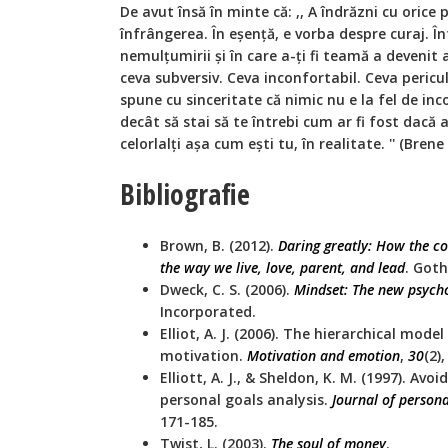
De avut însă în minte că: ,, A îndrăzni cu orice 
înfrângerea. În eșență, e vorba despre curaj. 
nemulțumirii și în care a-ți fi teamă a devenit
ceva subversiv. Ceva inconfortabil. Ceva pericul
spune cu sinceritate că nimic nu e la fel de inc
decât să stai să te întrebi cum ar fi fost dacă ai
celorlalți așa cum ești tu, în realitate. '' (Bre
Bibliografie
Brown, B. (2012).
Daring greatly: How the c
the way we live, love, parent, and lead
. Got
Dweck, C. S. (2006).
Mindset: The new psycho
Incorporated.
Elliot, A. J. (2006). The hierarchical mod
motivation.
Motivation and emotion
,
30
(2)
Elliott, A. J., & Sheldon, K. M. (1997). A
personal goals analysis.
Journal of persona
171-185.
Twist, L. (2003).
The soul of money
.