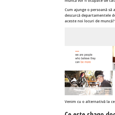
muncă vor fi ocupate de cât
Cum ajunge o persoană să af
descurcă departamentele de
aceste noi locuri de muncă?
Venim cu o alternativă la c
Ce este shaqo do