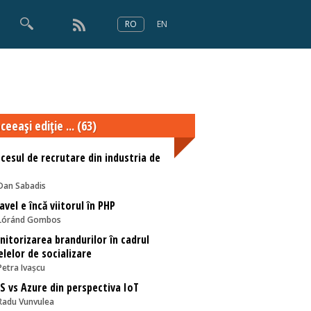
RO
EN
×
Numărul 166
ceeaşi ediţie ... (63)
cesul de recrutare din industria de
Dan Sabadis
avel e încă viitorul în PHP
Lóránd Gombos
itorizarea brandurilor în cadrul
elelor de socializare
Petra Ivașcu
 vs Azure din perspectiva IoT
Radu Vunvulea