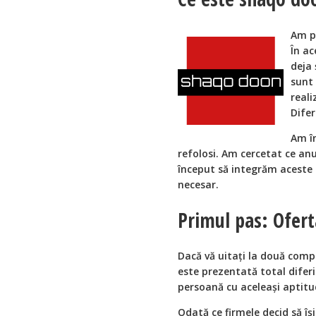
Am po
În ac
deja 
sunt
reali
Difer
Am în
refolosi. Am cercetat ce an
început să integrăm aceste 
necesar.
Primul pas: Ofer
Dacă vă uitaţi la două compa
este prezentată total difer
persoană cu aceleași aptit
Odată ce firmele decid să îș