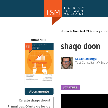
Numărul 169
▸
▸
Home
Numărul 63
shaqo do
NOU
Numărul 63
shaqo doon
Sebastian Boga
Test Consultant @ Enda
STARTUPS
Abonamente
Ce este shaqo doon?
Primul pas: Oferta de loc de