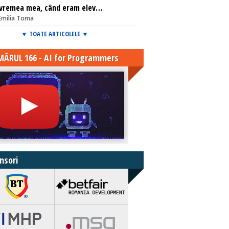
 vremea mea, când eram elev…
Emilia Toma
▼ TOATE ARTICOLELE ▼
ĂRUL 166 - AI for Programmers
nsori