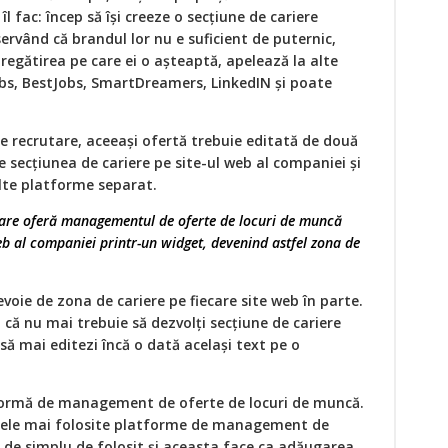
l fac: încep să își creeze o secțiune de cariere
servând că brandul lor nu e suficient de puternic,
regătirea pe care ei o așteaptă, apelează la alte
bs, BestJobs, SmartDreamers, LinkedIN și poate
e recrutare, aceeași ofertă trebuie editată de două
 secțiunea de cariere pe site-ul web al companiei și
alte platforme separat.
are oferă managementul de oferte de locuri de muncă
eb al companiei printr-un widget, devenind astfel zona de
evoie de zona de cariere pe fiecare site web în parte.
 că nu mai trebuie să dezvolți secțiune de cariere
ă mai editezi încă o dată același text pe o
formă de management de oferte de locuri de muncă.
cele mai folosite platforme de management de
 de simplu de folosit și aceasta face ca adăugarea