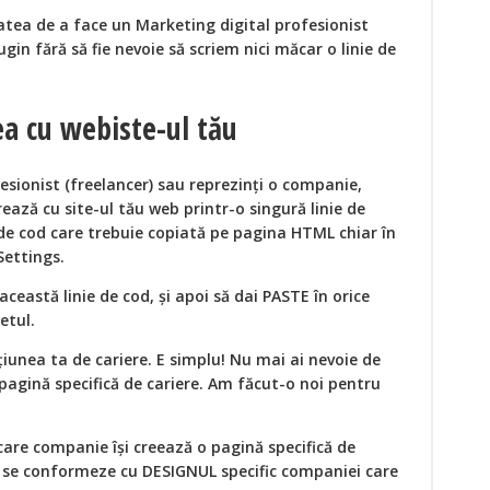
tea de a face un Marketing digital profesionist
gin fără să fie nevoie să scriem nici măcar o linie de
ea cu webiste-ul tău
fesionist (freelancer) sau reprezinți o companie,
ază cu site-ul tău web printr-o singură linie de
de cod care trebuie copiată pe pagina HTML chiar în
Settings.
această linie de cod, și apoi să dai PASTE în orice
etul.
iunea ta de cariere. E simplu! Nu mai ai nevoie de
agină specifică de cariere. Am făcut-o noi pentru
care companie își creează o pagină specifică de
să se conformeze cu DESIGNUL specific companiei care