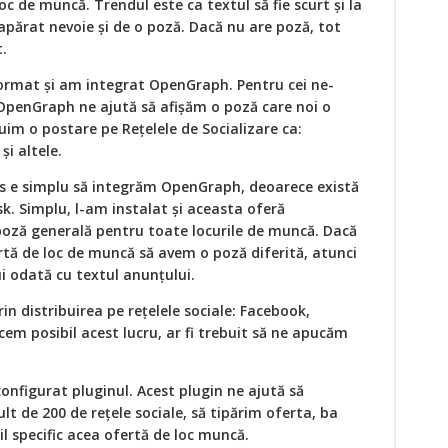
oc de muncă. Trendul este ca textul să fie scurt și la
apărat nevoie și de o poză. Dacă nu are poză, tot
.
rmat și am integrat OpenGraph. Pentru cei ne-
OpenGraph ne ajută să afișăm o poză care noi o
uim o postare pe Rețelele de Socializare ca:
și altele.
s e simplu să integrăm OpenGraph, deoarece există
k. Simplu, l-am instalat și aceasta oferă
 poză generală pentru toate locurile de muncă. Dacă
rtă de loc de muncă să avem o poză diferită, atunci
i odată cu textul anunțului.
in distribuirea pe rețelele sociale: Facebook,
acem posibil acest lucru, ar fi trebuit să ne apucăm
onfigurat pluginul. Acest plugin ne ajută să
t de 200 de rețele sociale, să tipărim oferta, ba
il specific acea ofertă de loc muncă.