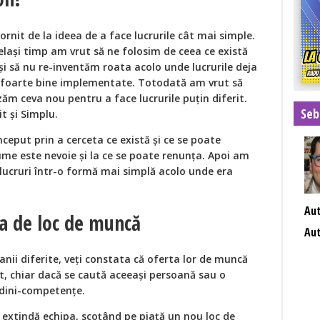
rnit de la ideea de a face lucrurile cât mai simple.
elași timp am vrut să ne folosim de ceea ce există
și să nu re-inventăm roata acolo unde lucrurile deja
 foarte bine implementate. Totodată am vrut să
zăm ceva nou pentru a face lucrurile puțin diferit.
Seb
it și Simplu.
ceput prin a cerceta ce există și ce se poate
ume este nevoie și la ce se poate renunța. Apoi am
lucruri într-o formă mai simplă acolo unde era
Au
ta de loc de muncă
Aut
nii diferite, veți constata că oferta lor de muncă
it, chiar dacă se caută aceeași persoană sau o
udini-competențe.
i extindă echipa, scoțând pe piață un nou loc de