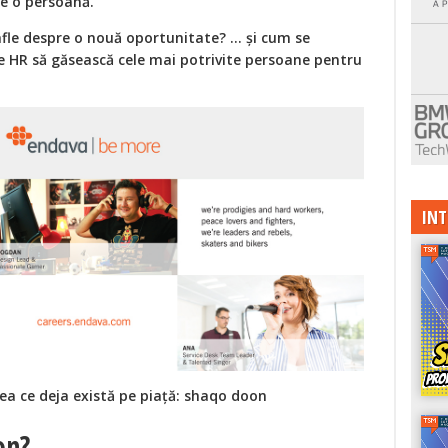
e o persoană.
le despre o nouă oportunitate? ... și cum se
 HR să găsească cele mai potrivite persoane pentru
INT
eea ce deja există pe piață: shaqo doon
on?