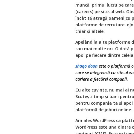
muncă, primul lucru pe care î
(careers) pe site-ul web. Ob
încât să atragă oameni cu p
platforme de recrutare: eJo
chiar și altele.
Apelând la alte platforme d
sau mai multe ori. O dată pe
apoi pe fiecare dintre celel
shaqo doon
este o platformă c
care se integrează cu site-ul w
cariere a fiecărei companii.
Cu alte cuvinte, nu mai ai n
Scutești timp și bani pentru
pentru compania ta și apoi s
platformă de joburi online.
Am ales WordPress ca plat
WordPress este una dintre 
conţinut (CMS). Este extrem