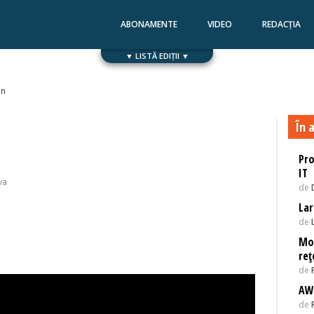
ABONAMENTE
VIDEO
REDACȚIA
▼ LISTĂ EDIȚII ▼
Numărul 168
Numărul 167
on
În a
Pro
IT
va
de
Lar
de
Mon
reț
de
AWS
de