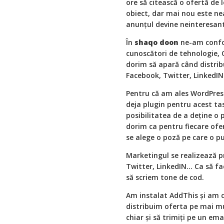
ore să citească o ofertă de l
obiect, dar mai nou este ne
anunțul devine neinteresant
În
shaqo doon
ne-am confo
cunoscători de tehnologie, 
dorim să apară când distrib
Facebook, Twitter, LinkedIN 
Pentru că am ales WordPres
deja plugin pentru acest tas
posibilitatea de a deține o
dorim ca pentru fiecare ofe
se alege o poză pe care o pu
Marketingul se realizează pr
Twitter, LinkedIN... Ca să f
să scriem tone de cod.
Am instalat AddThis și am c
distribuim oferta pe mai mul
chiar și să trimiți pe un ema