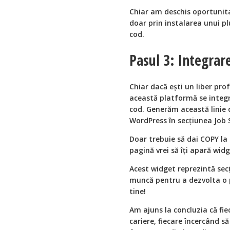
Chiar am deschis oportunita
doar prin instalarea unui plu
cod.
Pasul 3: Integrar
Chiar dacă eşti un liber pro
această platformă se integre
cod. Generăm această linie 
WordPress în secțiunea Job 
Doar trebuie să dai COPY la 
pagină vrei să îți apară widg
Acest widget reprezintă secț
muncă pentru a dezvolta o p
tine!
Am ajuns la concluzia că fie
cariere, fiecare încercând 