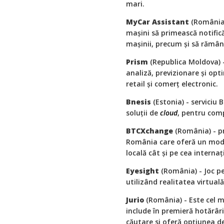
mari.
MyCar
Assistant
(România) 
mașini să primească notific
mașinii, precum și să rămână 
Prism
(Republica Moldova)
analiză, previzionare și opt
retail și comerț electronic.
Bnesis
(Estonia) - serviciu 
soluții de
cloud
, pentru comp
BTCXchange
(România) - p
România care oferă un mod 
locală cât și pe cea internaț
Eyesight
(România) - Joc pe
utilizând realitatea virtuală
Jurio
(România) - Este cel m
include în premieră hotărâr
căutare si oferă opțiunea d