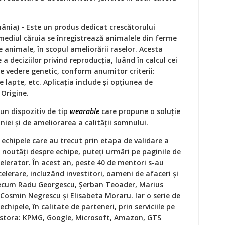
ânia)
-
Este un produs dedicat crescătorului
mediul căruia se înregistrează animalele din ferme
e animale, în scopul ameliorării raselor. Acesta
 a deciziilor privind reproducția, luând în calcul cei
e vedere genetic, conform anumitor criterii:
e lapte, etc. Aplicația include și opțiunea de
 Origine.
un dispozitiv de tip
wearable
care propune o soluție
niei și de ameliorarea a calității somnului.
echipele care au trecut prin etapa de validare a
 noutăți despre echipe, puteți urmări pe paginile de
elerator. În acest an, peste 40 de mentori s-au
lerare, incluzând investitori, oameni de afaceri și
precum Radu Georgescu, Șerban Teoader, Marius
Cosmin Negrescu și Elisabeta Moraru. Iar o serie de
chipele, în calitate de parteneri, prin serviciile pe
cestora: KPMG, Google, Microsoft, Amazon, GTS