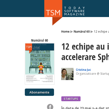
Numărul 169
▸
▸
Home
Numărul 60
12 echipe 
NOU
Numărul 60
12 echipe au 
accelerare Sp
Cristina Juc
Organizatoare @ Startu
Abonamente
STARTUPS
În data de 23 mai s-a dat s