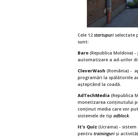
Cele 12
startupuri
selectate 
sunt:
Baro
(Republica Moldova) -
automatizare a ad-urilor d
CleverWash
(România) - apl
programări la spălătoriile 
așteptând la coadă.
AdTechMedia
(Republica M
monetizarea conținutului p
conținut media care vor put
sistemele de tip
adblock
.
It's Quiz
(Ucraina) - sistem
pentru
traininguri
și activit