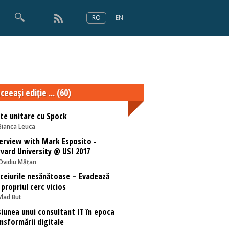
RO
EN
×
Numărul 166
ceeaşi ediţie ... (60)
te unitare cu Spock
Bianca Leuca
erview with Mark Esposito -
vard University @ USI 2017
Ovidiu Mățan
ceiurile nesănătoase – Evadează
 propriul cerc vicios
Vlad But
iunea unui consultant IT în epoca
nsformării digitale