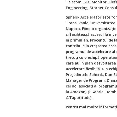
Telecom, SEO Monitor, Elefa
Engineering, Starnet Consu
Spherik Accelerator este fo
Transilvania, Universitatea 
Napoca. Fiind o organizație 
ci facilitează accesul la in
în primul an. Procentul de l
contribuie la creșterea ecos
programul de accelerare al 
trecuți cu o echipă operați
care au în plan dezvoltarea 
accelerare flexibilă. Din ec
Președintele Spherik, Dan S
Manager de Program, Diana
cei doi asociați ai program
la Amazon) și Gabriel Do
@Tapptitude).
Pentru mai multe informați