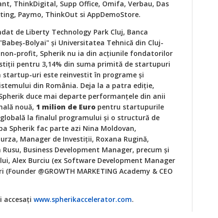
nt, ThinkDigital, Supp Office, Omifa, Verbau, Das
lting, Paymo, ThinkOut si AppDemoStore.
ndat de Liberty Technology Park Cluj, Banca
"Babeș-Bolyai" și Universitatea Tehnică din Cluj-
non-profit, Spherik nu ia din acțiunile fondatorilor
vestiții pentru 3,14% din suma primită de startupuri
a startup-uri este reinvestit în programe și
istemului din România. Deja la a patra ediție,
Spherik duce mai departe performanțele din anii
onală nouă,
1
milion
de Euro
pentru startupurile
globală la finalul programului și o structură de
hipa Spherik fac parte azi Nina Moldovan,
turza, Manager de Investiții, Roxana Rugină,
 Rusu, Business Development Manager, precum și
ului, Alex Burciu (ex Software Development Manager
mbri (Founder @GROWTH MARKETING Academy & CEO
i accesați
www.spherikaccelerator.com
.