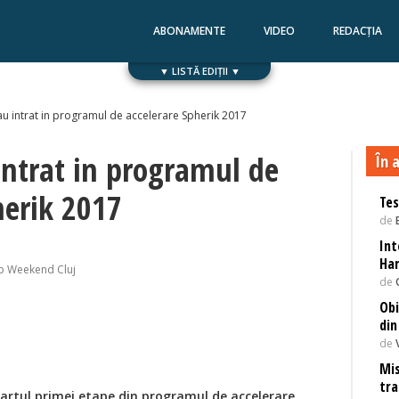
ABONAMENTE
VIDEO
REDACȚIA
▼ LISTĂ EDIȚII ▼
Numărul 168
Numărul 167
au intrat in programul de accelerare Spherik 2017
intrat in programul de
În a
herik 2017
Tes
de
Int
Har
p Weekend Cluj
de
Obi
din
de
Mis
tra
tartul primei etape din programul de accelerare