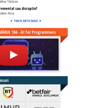
Mihai Tătăran
remental sau disruptiv?
Bálint Ákos
▼ TOATE ARTICOLELE ▼
ĂRUL 166 - AI for Programmers
nsori