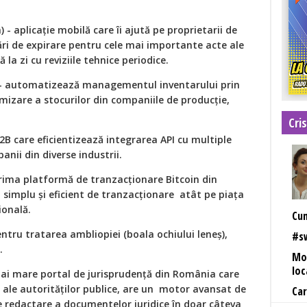
- aplicație mobilă care îi ajută pe proprietarii de
ări de expirare pentru cele mai importante acte ale
la zi cu reviziile tehnice periodice.
 - automatizează managementul inventarului prin
imizare a stocurilor din companiile de producție,
Cris
B2B care eficientizează integrarea API cu multiple
anii din diverse industrii.
rima platformă de tranzacționare Bitcoin din
simplu și eficient de tranzacționare atât pe piața
ională.
Cum
ntru tratarea ambliopiei (boala ochiului leneș),
#sw
.
Mod
loc
ai mare portal de jurisprudență din România care
i ale autorităților publice, are un motor avansat de
Car
e redactare a documentelor juridice în doar câteva