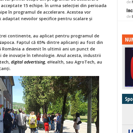
de
 acceptate 15 echipe. În urma selecției din perioada
Inc
hipe în programul de accelerare. Acestea vor
de
ik adaptat nevoilor specifice pentru scalare și
 trei continente, au aplicat pentru programul de
NUM
Napoca. Faptul că 65% dintre aplicanți au fost din
 România a devenit în ultimii ani un punct de
i de inovație în tehnologie. Anul acesta, industrii
tech,
digital advertising,
eHealth, sau AgroTech, au
canți.
Spo