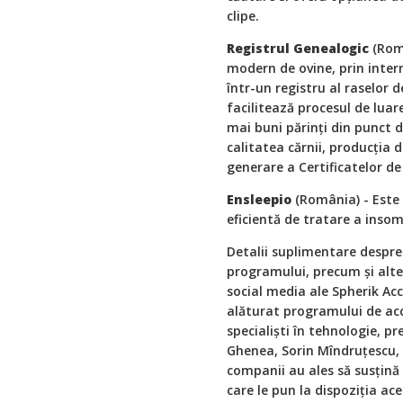
clipe.
Registrul
Genealogic
(Rom
modern de ovine, prin inter
într-un registru al raselor d
facilitează procesul de luare
mai buni părinți din punct d
calitatea cărnii, producția d
generare a Certificatelor de
Ensleepio
(România) - Este 
eficientă de tratare a insom
Detalii suplimentare despre 
programului, precum și alte
social media ale Spherik Acc
alăturat programului de acce
specialiști în tehnologie, 
Ghenea, Sorin Mîndruțescu, 
companii au ales să susțină e
care le pun la dispoziția a