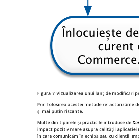
Figura 7-Vizualizarea unui lanț de modificări
Prin folosirea acestei metode refactorizările d
și mai puțin riscante.
Multe din tiparele și practicile introduse de
Dom
impact pozitiv mare asupra calității aplicației
în care comunicăm în echipă sau cu clienții. Im