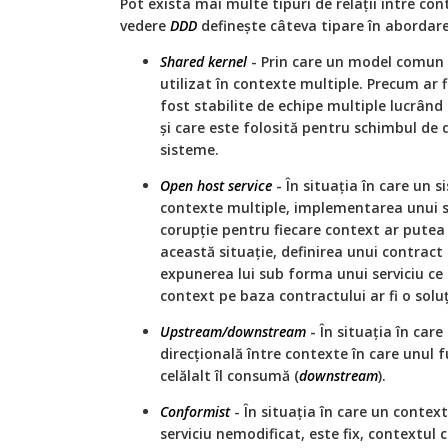
Pot exista mai multe tipuri de relații între con
vedere
DDD
definește câteva tipare în abordarea
Shared kernel
- Prin care un model comun 
utilizat în contexte multiple. Precum ar f
fost stabilite de echipe multiple lucrând
și care este folosită pentru schimbul de
sisteme.
Open host service
- În situația în care un 
contexte multiple, implementarea unui s
corupție pentru fiecare context ar putea f
această situație, definirea unui contract 
expunerea lui sub forma unui serviciu ce
context pe baza contractului ar fi o soluț
Upstream/downstream
- În situația în care
direcțională între contexte în care unul f
celălalt îl consumă (
downstream
).
Conformist
- În situația în care un contex
serviciu nemodificat, este fix, contextul 