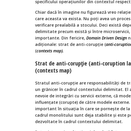
specificului operațiunilor din contextul respect
Chiar dacă în imagine nu figurează vreo relație î
care aceasta va exista. Nu poți avea un proces
verificare prealabilă a stocului. Deci există d
delimitate precum există și între microservicii
importante. Din fericire,
Domain Driven Design
n
adiționale: strat de anti-corupție (
anti-coruptio
(
contexts map).
Strat de anti-corupție (anti-coruption la
(contexts map)
Stratul anti-corupție are responsabilități de 
un grănicer în cadrul contextului delimitat. El a
nevoie de integrări cu servicii externe, că mod
influențate (corupte) de către modele externe
important în situația în care se pornește de l
cadrul monolitului sunt deja stabilite și este p
dezvoltate în cadrul contextului delimitat.