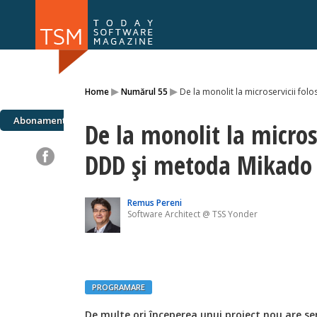
Numărul 169
Numărul 
▸
▸
Home
Numărul 55
De la monolit la microservicii fo
NOU
Abonamente
De la monolit la micros
DDD și metoda Mikado
Remus Pereni
Software Architect @ TSS Yonder
PROGRAMARE
De multe ori începerea unui proiect nou are s