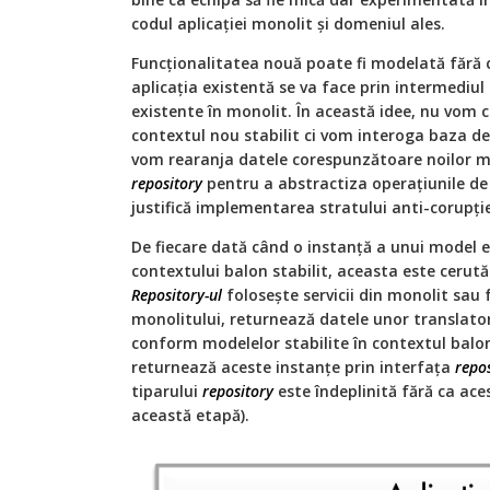
codul aplicației monolit și domeniul ales.
Funcționalitatea nouă poate fi modelată fără c
aplicația existentă se va face prin intermediul b
existente în monolit. În această idee, nu vom
contextul nou stabilit ci vom interoga baza de
vom rearanja datele corespunzătoare noilor m
repository
pentru a abstractiza operațiunile de a
justifică implementarea stratului anti-corupți
De fiecare dată când o instanță a unui model e
contextului balon stabilit, aceasta este cerut
Repository-ul
folosește servicii din monolit sau 
monolitului, returnează datele unor translator
conform modelelor stabilite în contextul balon.
returnează aceste instanțe prin interfața
repo
tiparului
repository
este îndeplinită fără ca ace
această etapă).