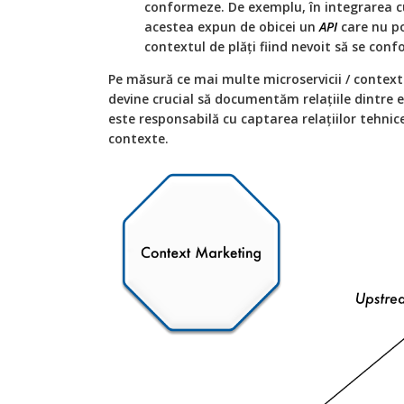
conformeze. De exemplu, în integrarea cu
acestea expun de obicei un
API
care nu po
contextul de plăți fiind nevoit să se con
Pe măsură ce mai multe microservicii / contex
devine crucial să documentăm relațiile dintre 
este responsabilă cu captarea relațiilor tehnic
contexte.