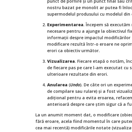
punct de pornire și un punct final sau cri
nostru bazat pe monolit ar putea fi înlo
supermodelul produsului cu modelul din 
Experimentarea
. Începem să executăm m
necesare pentru a ajunge la obiectivul fix
informații despre impactul modificărilor
modificare rezultă într-o eroare ne opri
erori ca obiectiv următor.
Vizualizarea
. Fiecare etapă o notăm, în
de fiecare pas pe care l-am executat cu s
ulterioare rezultate din erori.
Anularea
(
Undo
). De câte ori un experim
de compilare sau rulare) și a fost vizuali
adițional pentru a evita eroarea, reface
anterioară despre care știm sigur că a fu
La un anumit moment dat, o modificare (obiec
fără eroare, acela fiind momentul în care putem
cea mai recentă) modificările notate (vizualiza