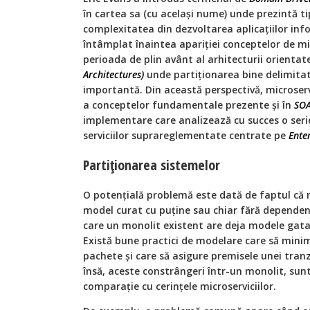
în cartea sa (cu același nume) unde prezintă ti
complexitatea din dezvoltarea aplicațiilor inf
întâmplat înaintea apariției conceptelor de mi
perioada de plin avânt al arhitecturii orientate 
Architectures)
unde partiționarea bine delimitată 
importantă. Din această perspectivă, microser
a conceptelor fundamentale prezente și în
SOA
implementare care analizează cu succes o seri
serviciilor suprareglementate centrate pe
Ente
Partiționarea sistemelor
O potențială problemă este dată de faptul că m
model curat cu puține sau chiar fără dependențe 
care un monolit existent are deja modele gata
Există bune practici de modelare care să mini
pachete și care să asigure premisele unei tranz
însă, aceste constrângeri într-un monolit, sunt
comparație cu cerințele microserviciilor.