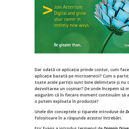
Dar odată ce aplicația prinde contur, cum face
aplicație bazată pe microservicii? Cum o part
toate acele partiții sunt bine delimitate și nu
dezvoltarea un coșmar? De unde începem să m
asigurăm că în fiecare moment continuăm să av
o putem exploata în producție?
Unele din conceptele și tiparele introduse de
D
folositoare în a răspunde acestor întrebări.
Eric Evans a introdus termenul de
Domain Drive