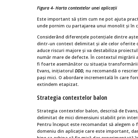
Figura 4- Harta contextelor unei aplicații
Este important să știm cum ne pot ajuta practi
unde pornim cu partajarea unui monolit și în 
Considerând diferențele potențiale dintre aște
dintr-un context delimitat și ale celor oferite 
aduce riscuri majore și va destabiliza proiectu
număr mare de defecte. În contextul migrării ap
fi foarte asemănător cu situația transformării 
Evans, inițiatorul
DDD,
nu recomandă o rescriere
pași mici. O abordare incrementală în care fo
extindem etapizat.
Strategia contextelor balon
Strategia contextelor balon, descrisă de Evan
delimitat de mici dimensiuni stabilit prin inte
Pentru început este recomandat să alegem o f
domeniu din aplicație care este important, dar
bine ca echipa să fie mică dar experimentată în