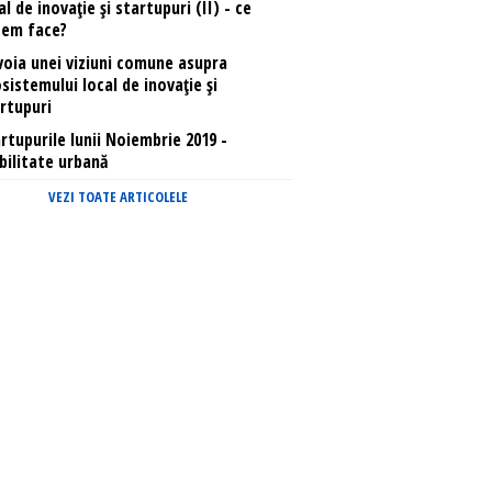
al de inovație și startupuri (II) - ce
tem face?
oia unei viziuni comune asupra
sistemului local de inovație și
rtupuri
rtupurile lunii Noiembrie 2019 -
ilitate urbană
VEZI TOATE ARTICOLELE