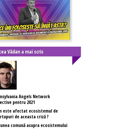
cea Vădan a mai scris
nsylvania Angels Network
ective pentru 2021
 este afectat ecosistemul de
rtupuri de aceasta criză ?
iunea comună asupra ecosistemului