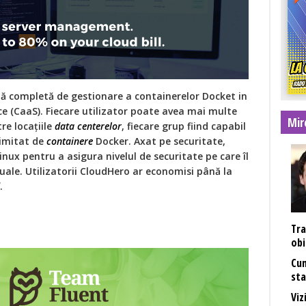
ă completă de gestionare a containerelor Docket in
ce (CaaS). Fiecare utilizator poate avea mai multe
Mir
re locațiile
data centerelor
, fiecare grup fiind capabil
limitat de
containere
Docker. Axat pe securitate,
inux pentru a asigura nivelul de securitate pe care îl
tuale. Utilizatorii CloudHero ar economisi până la
.
Tra
obi
Cum
sta
Viz