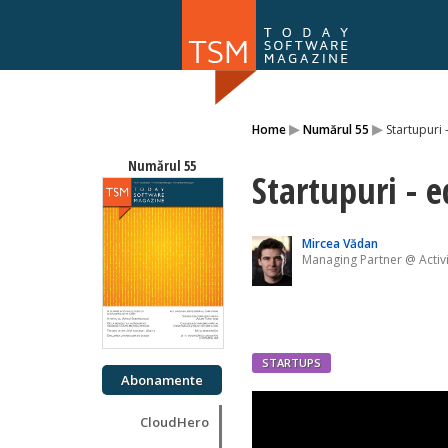
Numărul 169
▸
▸
Home
Numărul 55
Startupuri 
NOU
Numărul 55
Startupuri - e
Mircea Vădan
Managing Partner @ Activ
STARTUPS
Abonamente
CloudHero