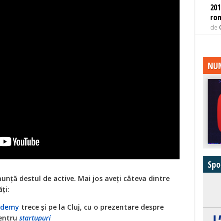
201
ro
de
NUM
Spo
unță destul de active. Mai jos aveți câteva dintre
ți:
ademy
trece și pe la Cluj, cu o prezentare despre
pentru
startupuri