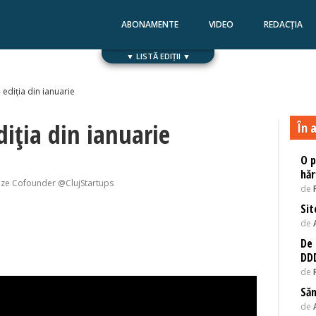
ABONAMENTE
VIDEO
REDACȚIA
▼ LISTĂ EDIȚII ▼
Numărul 168
Numărul 167
- ediția din ianuarie
diția din ianuarie
În a
O p
hăr
ize Cofounder @ClujStartups
de
Sit
de
De 
DD
de
Săn
de