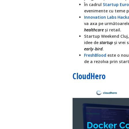
În cadrul
Startup Eur
evenimente cu teme 
Innovation Labs Hack
va axa pe următoarele
healthcare
și retail.
Startup Weekend Cluj, 
idee de
startup
și vrei 
early
-
bird
.
FreshBlood
este o nouă
de a rezolva prin star
CloudHero