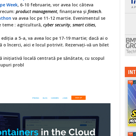
ope Week
, 6-10 februarie, vor avea loc câteva
precum:
product management
, finanțarea și
fintech
.
athon
va avea loc pe 11-12 martie. Evenimentul se
 teme : agricultură,
cyber security
,
smart cities
,
ediția a 5-a, va avea loc pe 17-19 martie; dacă ai o
să o încerci, aici e locul potrivit. Rezervați-vă un bilet
 inițiativă locală centrată pe sănătate, cu scopul
tupuri probl
INT