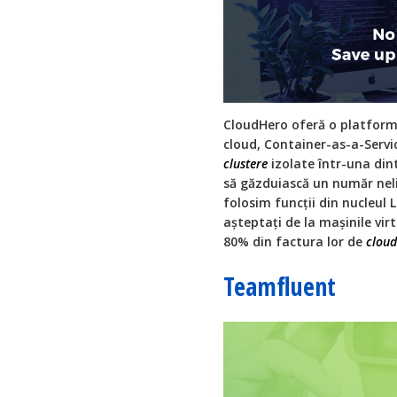
CloudHero oferă o platform
cloud, Container-as-a-Servi
clustere
izolate într-una dint
să găzduiască un număr ne
folosim funcții din nucleul L
așteptați de la mașinile vir
80% din factura lor de
cloud
Teamfluent