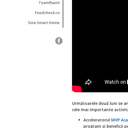
Teamfluent
Feedcheck.co
Sine Smart Home
Următoarele două luni se an
cele mai importante activită
Acceleratorul
MVP Ac
program și beneficii 