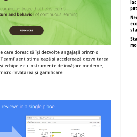
loc
pu
Nev
eco
sta
Sta
mob
care doresc să își dezvolte angajații printr-o
e. Teamfluent stimulează și accelerează dezvoltarea
i și echipele cu instrumente de învățare moderne,
 micro-învățarea și gamificare.