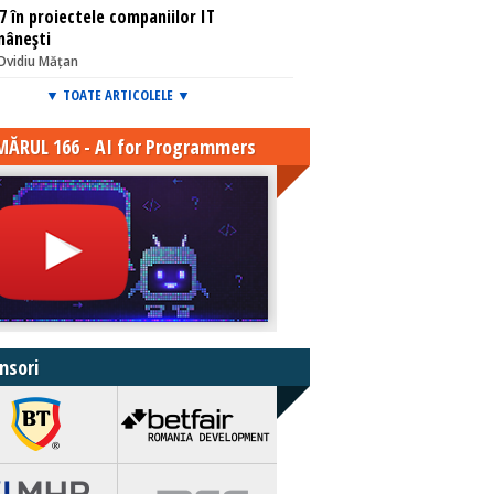
7 în proiectele companiilor IT
mânești
Ovidiu Mățan
▼ TOATE ARTICOLELE ▼
ĂRUL 166 - AI for Programmers
nsori