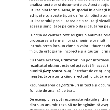
analiza textelor și documentelor. Aceste opți
utiliza platforma HANA, în special în aplicații 
echipate cu aceste tipuri de funcții până acu
utilizatorului posibilitatea de a căuta și vizua
aceeași simplitate pe care o dă și căutarea pe
Funcția de căutare text asigură o anumită toler
procesarea a termenilor și sinonimelor multili
introducerea într-un câmp a valorii "buenes eire
în ciuda ortografiei incorecte și a căutării pri
Cu toate acestea, utilizatorii nu pot întotde
rezultatul obținut este cel așteptat în acest ti
numită
fuzzy search
. V-ați întrebat de ce ați o
neașteptate atunci când efectuați o căutare p
Recunoașterea de
pattern
-uri în texte și docu
funcție de analiză de text.
De exemplu, se pot recunoaște relațiile și chia
dintr-un anumit text. Să ne imaginăm că ave