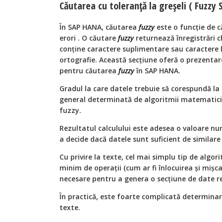
Căutarea cu toleranță la greșeli ( Fuzzy 
În SAP HANA, căutarea
fuzzy
este o funcție de c
erori . O căutare
fuzzy
returnează înregistrări 
conține caractere suplimentare sau caractere li
ortografie. Această secțiune oferă o prezentare
pentru căutarea
fuzzy
în SAP HANA.
Gradul la care datele trebuie să corespundă la 
general determinată de algoritmii matematici
fuzzy.
Rezultatul calculului este adesea o valoare num
a decide dacă datele sunt suficient de similare 
Cu privire la texte, cel mai simplu tip de algor
minim de operații (cum ar fi înlocuirea și mișc
necesare pentru a genera o secțiune de date rea
În practică, este foarte complicată determinar
texte.