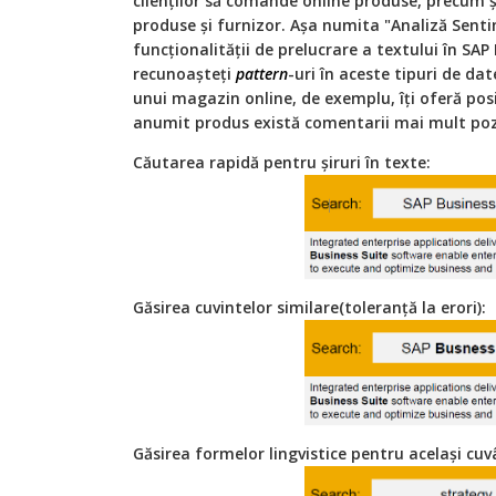
clienților să comande online produse, precum 
produse și furnizor. Așa numita "Analiză Sent
funcționalității de prelucrare a textului în SAP
recunoașteți
pattern
-uri în aceste tipuri de da
unui magazin online, de exemplu, îți oferă posi
anumit produs există comentarii mai mult pozi
Căutarea rapidă pentru șiruri în texte:
Găsirea cuvintelor similare(toleranță la erori):
Găsirea formelor lingvistice pentru același cuv