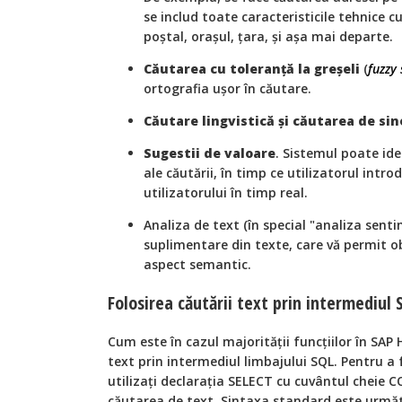
se includ toate caracteristicile tehnice c
poștal, orașul, țara, și așa mai departe.
Căutarea cu toleranță la greșeli
(
fuzzy
ortografia ușor în căutare.
Căutare lingvistică și căutarea de si
Sugestii de valoare
. Sistemul poate iden
ale căutării, în timp ce utilizatorul intro
utilizatorului în timp real.
Analiza de text (în special "analiza sent
suplimentare din texte, care vă permit o
aspect semantic.
Folosirea căutării text prin intermediul 
Cum este în cazul majorității funcțiilor în SAP
text prin intermediul limbajului SQL. Pentru a 
utilizați declarația SELECT cu cuvântul cheie 
căutarea de text. Sintaxa standard este urmă