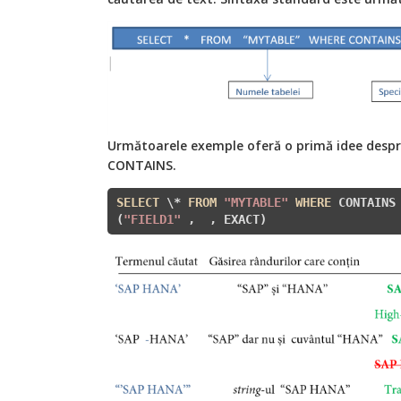
Următoarele exemple oferă o primă idee despre
CONTAINS.
SELECT
 \* 
FROM
"MYTABLE"
WHERE
 CONTAINS 
(
"FIELD1"
 , 
 , EXACT)