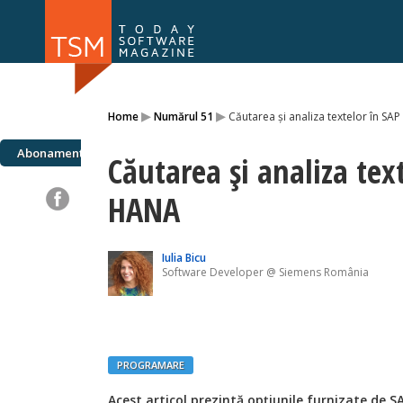
Numărul 169
Numărul 
▸
▸
Home
Numărul 51
Căutarea și analiza textelor în SA
NOU
Abonamente
Căutarea și analiza tex
HANA
Iulia Bicu
Software Developer @ Siemens România
PROGRAMARE
Acest articol prezintă opțiunile furnizate de S