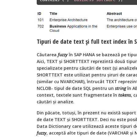
Tipuri de date text și full text index în
Căutarea
fuzzy
în SAP HANA se bazează pe tipur
Aici, TEXT și SHORTTEXT reprezintă două tipuri
specializate pentru căutări de text (și analizel
SHORTTEXT este utilizat pentru șiruri de car
(similar cu NVARCHAR), întrucât TEXT reprezin
NCLOB- tipul de date SQL pentru un
string
în AB
context, textele sunt fragmentate în
tokens
, 
căutări și analize.
Din păcate, totuși, în prezent nu există suport 
de date TEXT și SHORTTEXT. Deci nu este posib
Data Dictionary care utilizează aceste tipuri d
fuzzy
, acceptă alte tipuri de date (VARCHAR și