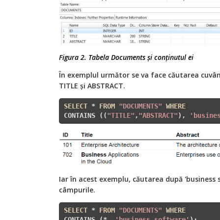
Figura 2. Tabela Documents și conținutul ei
În exemplul următor se va face căutarea cuvânt
TITLE și ABSTRACT.
SELECT
 * 
FROM
"DOCUMENTS"
WHERE
CONTAINS ((
"TITLE"
,
"ABSTRACT"
), 
'busine
Iar în acest exemplu, căutarea după 'business 
câmpurile.
SELECT
 * 
FROM
"DOCUMENTS"
WHERE
CONTAINS (*, 
'business software'
);