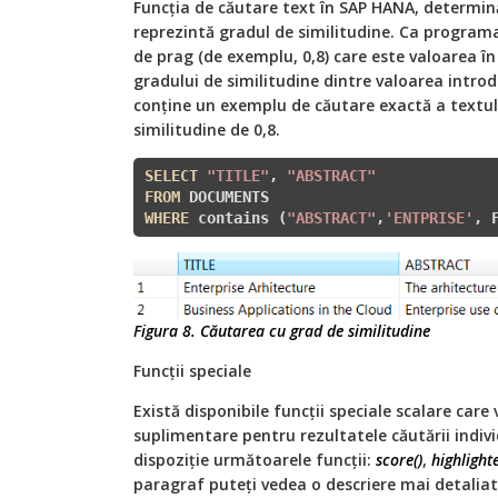
Funcția de căutare text în SAP HANA, determină 
reprezintă gradul de similitudine. Ca programat
de prag (de exemplu, 0,8) care este valoarea în
gradului de similitudine dintre valoarea introd
conține un exemplu de căutare exactă a textul
similitudine de 0,8.
SELECT
"TITLE"
, 
"ABSTRACT"
FROM
WHERE
 contains (
"ABSTRACT"
,
'ENTPRISE'
, 
Figura 8. Căutarea cu grad de similitudine
Funcții speciale
Există disponibile funcții speciale scalare care
suplimentare pentru rezultatele căutării indiv
dispoziție următoarele funcții:
score()
,
highlighte
paragraf puteți vedea o descriere mai detaliat