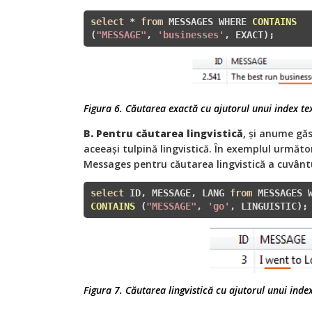
select
 * 
from
 MESSAGES WHERE 
CONTAINS
(
"MESSAGE"
, 
'businesses'
, EXACT)
;
Figura 6. Căutarea exactă cu ajutorul unui index te
B. Pentru căutarea lingvistică
, și anume gă
aceeași tulpină lingvistică. În exemplul următo
Messages pentru căutarea lingvistică a cuvântu
select
 ID, MESSAGE, 
LANG 
from
CONTAINS
(
"MESSAGE"
, 
'go'
, LINGUISTIC)
;
Figura 7. Căutarea lingvistică cu ajutorul unui inde