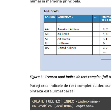
numai în memoria principală.
Figura 3. Crearea unui indice de text complet (full t
Puteți crea indicele de text complet cu decla
Sintaxa este următoarea:
CREATE
 FULLTEXT 
INDEX
 <
index
-name> 
ON
 <
table
> (<
column
>) <options>