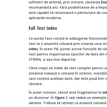
suficient de extinsă, prin urmare, căutarea
fuz
recomandată aici. Fără posibilitatea de a împăr
este capabil să recunoască o permutare de cuv
aplicațiile moderne.
Full Text Index
Ce puteți face constă în adăugarea funcționalit
text la o anumită coloană prin crearea unui in
index
). În acest fel, puteți activa funcțiile de c
text pentru majoritatea tipurilor de date din 
STRING, și așa mai departe).
Când creați un index de text complet pentru u
sistemul creează o coloană în interior, invizibil
care conține aceleași date, dar este pusă într
căutare.
În acest context, textul este fragmentat în
to
un dicționar. În
Figura
3. veți vedea un exempl
aeriene. Trebuie să rețineți că această coloană i