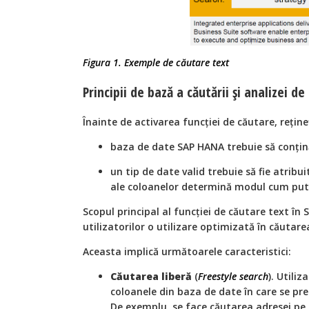
Figura 1. Exemple de căutare text
Principii de bază a căutării și analizei d
Înainte de activarea funcției de căutare, reține
baza de date SAP HANA trebuie să conțin
un tip de date valid trebuie să fie atribui
ale coloanelor determină modul cum pute
Scopul principal al funcției de căutare text în
utilizatorilor o utilizare optimizată în căutarea
Aceasta implică următoarele caracteristici:
Căutarea liberă
(
Freestyle search
). Utiliz
coloanele din baza de date în care se pr
De exemplu, se face căutarea adresei pe 