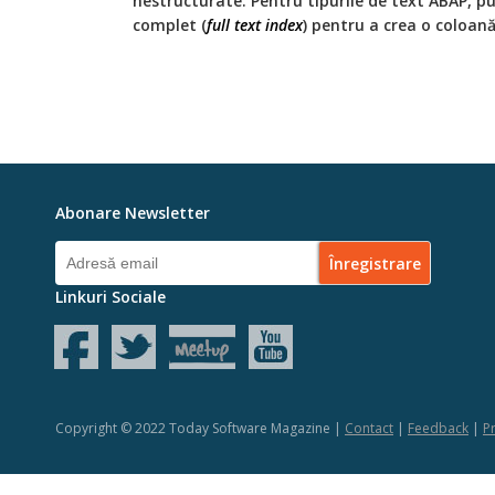
nestructurate. Pentru tipurile de text ABAP, pu
complet (
full text index
) pentru a crea o coloană
Abonare Newsletter
Linkuri Sociale
Copyright © 2022 Today Software Magazine |
Contact
|
Feedback
|
Pr