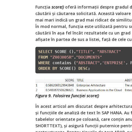
Funcția
score()
oferă informații despre gradul de
căutării și căutarea solicitată. Această valoare v
mai mari indică un grad mai ridicat de similitu
În mod normal, funcția este utilizată pentru s
căutării în așa fel încât rezultatele cu un grad
afișate în partea de sus a listei, față de cele c
SELECT
 SCORE (),
"TITLE"
, 
"ABSTRACT"
FROM
"Z003H05R"
.
"DOCUMENTS"
WHERE
 contains (
"ABSTRACT"
,
'ENTPRISE'
, 
ORDER
BY
 SCORE() 
DESC
;
Figura 9. Folosirea funcției score()
În acest articol am discutat despre arhitectura
și funcțiile de analiză de text în SAP HANA. A
tabelelor orientate pe coloană, care conțin an
SHORTTEXT), și asigură funcții puternice pentr