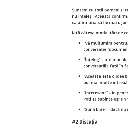
Suntem cu toții oameni și to
nu înțeleși. Această confirm
ca afirmația să fie mai ușor
Iată câteva modalități de c
"Vă mulțumim pentru...
conversație (document, 
"Înțeleg" - util mai ale
conversațiile față în f
"Aceasta este o idee bu
pui mai multe întrebăr
"Interesant" - în gene
Poți să subînțelegi un 
"Sună bine" - dacă nu
#2 Discuția