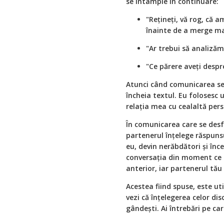
se întâmple în continuare:
"Rețineți, vă rog, că 
înainte de a merge ma
"Ar trebui să analizăm
"Ce părere aveți despr
Atunci când comunicarea se 
încheia textul. Eu folosesc 
relația mea cu cealaltă pers
În comunicarea care se desf
partenerul înțelege răspunsul
eu, devin nerăbdători și înc
conversația din moment ce 
anterior, iar partenerul tău
Acestea fiind spuse, este uti
vezi că înțelegerea celor d
gândești. Ai întrebări pe ca