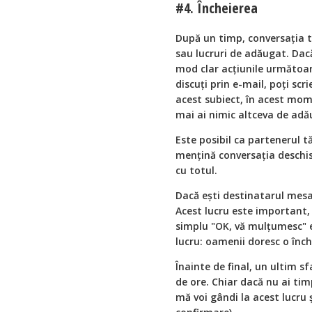
#4. Încheierea
După un timp, conversația ta
sau lucruri de adăugat. Dacă 
mod clar acțiunile următoare
discuți prin e-mail, poți sc
acest subiect, în acest momen
mai ai nimic altceva de adă
Este posibil ca partenerul t
mențină conversația deschis
cu totul.
Dacă ești destinatarul mesaj
Acest lucru este important,
simplu "OK, vă mulțumesc" 
lucru: oamenii doresc o înche
Înainte de final, un ultim s
de ore. Chiar dacă nu ai tim
mă voi gândi la acest lucru ș