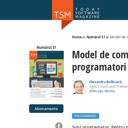
Numărul 169
▸
▸
Home
Numărul 51
Model de 
NOU
Numărul 51
Model de com
programatori
Alexandru Bolboacă
Agile Coach and Trainer,
@
Mozaic Works
Abonamente
PROGRAMARE
Sunt programator. Pentru m