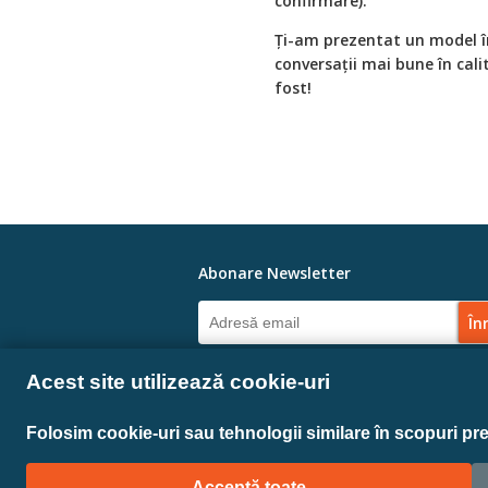
confirmare).
Ți-am prezentat un model în
conversații mai bune în cal
fost!
Abonare Newsletter
Linkuri Sociale
Acest site utilizează cookie-uri
Folosim cookie-uri sau tehnologii similare în scopuri pr
Copyright © 2022 Today Software Magazine |
Acceptă toate