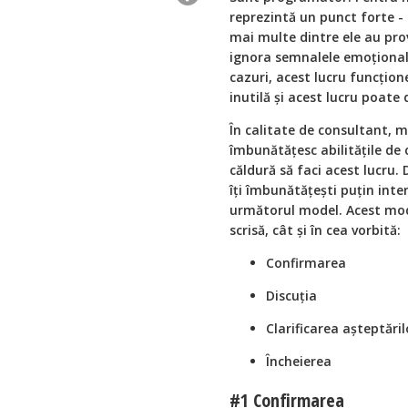
reprezintă un punct forte - 
mai multe dintre ele au pro
ignora semnalele emoționale
cazuri, acest lucru funcțion
inutilă și acest lucru poate
În calitate de consultant, 
îmbunătățesc abilitățile de 
căldură să faci acest lucru. D
îți îmbunătățești puțin inter
următorul model. Acest mod
scrisă, cât și în cea vorbită:
Confirmarea
Discuția
Clarificarea așteptări
Încheierea
#1 Confirmarea