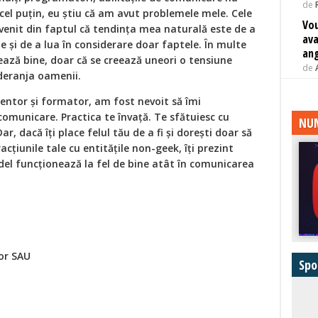
de
cel puțin, eu știu că am avut problemele mele. Cele
Vou
venit din faptul că tendința mea naturală este de a
ava
 și de a lua în considerare doar faptele. În multe
ang
ează bine, doar că se creează uneori o tensiune
de
 deranja oamenii.
mentor și formator, am fost nevoit să îmi
comunicare. Practica te învață. Te sfătuiesc cu
NUM
ar, dacă îți place felul tău de a fi și dorești doar să
acțiunile tale cu entitățile non-geek, îți prezint
el funcționează la fel de bine atât în comunicarea
lor SAU
Spo