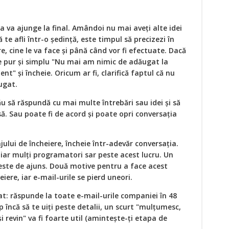
 va ajunge la final. Amândoi nu mai aveți alte idei
te afli într-o ședință, este timpul să precizezi în
, cine le va face și până când vor fi efectuate. Dacă
rie pur și simplu "Nu mai am nimic de adăugat la
t" și încheie. Oricum ar fi, clarifică faptul că nu
ugat.
ău să răspundă cu mai multe întrebări sau idei și să
ă. Sau poate fi de acord și poate opri conversația
ului de încheiere, încheie într-adevăr conversația.
 iar mulți programatori sar peste acest lucru. Un
este de ajuns. Două motive pentru a face acest
iere, iar e-mail-urile se pierd uneori.
fat: răspunde la toate e-mail-urile companiei în 48
p încă să te uiți peste detalii, un scurt "mulțumesc,
i revin" va fi foarte util (amintește-ți etapa de