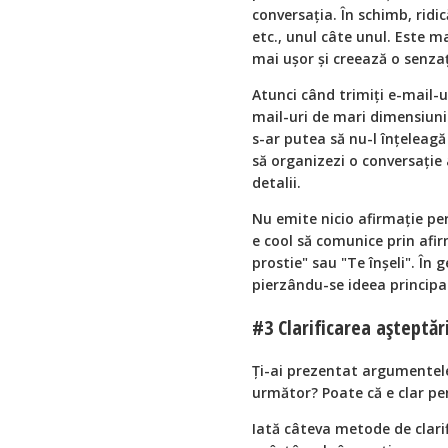
conversația. În schimb, rid
etc., unul câte unul. Este m
mai ușor și creează o senzaț
Atunci când trimiți e-mail-u
mail-uri de mari dimensiuni. 
s-ar putea să nu-l înțeleagă
să organizezi o conversație 
detalii.
Nu emite nicio afirmație per
e cool să comunice prin afirm
prostie" sau "Te înșeli". În 
pierzându-se ideea principa
#3 Clarificarea așteptăr
Ți-ai prezentat argumentele, 
următor? Poate că e clar pen
Iată câteva metode de clarif