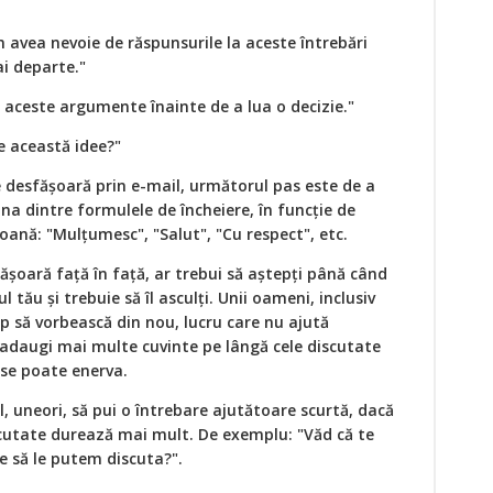
am avea nevoie de răspunsurile la aceste întrebări
i departe."
 aceste argumente înainte de a lua o decizie."
e această idee?"
desfășoară prin e-mail, următorul pas este de a
una dintre formulele de încheiere, în funcție de
oană: "Mulțumesc", "Salut", "Cu respect", etc.
ășoară față în față, ar trebui să aștepți până când
 tău și trebuie să îl asculți. Unii oameni, inclusiv
ep să vorbească din nou, lucru care nu ajută
adaugi mai multe cuvinte pe lângă cele discutate
 se poate enerva.
l, uneori, să pui o întrebare ajutătoare scurtă, dacă
iscutate durează mai mult. De exemplu: "Văd că te
re să le putem discuta?".