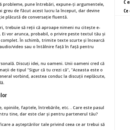
C e
ică probleme, pune întrebări, expune-ți argumentele,
Ce 
ai greu de făcut acest lucru la început, dar devine
ie plăcută de conversație fluentă.
ri, trebuie să reții că aproape nimeni nu citește e-
Ei vor arunca, probabil, o privire peste textul tău și
 complet. În schimb, trimite texte scurte și încearcă
audio/video sau o întâlnire față în față pentru
sonală. Discuți idei, nu oameni. Unii oameni cred că
ații de tipul "Sigur că tu crezi că", "Aceasta este o
general vorbind, acestea conduc la discuții neplăcute,
lă.
ilor
opiniile, faptele, întrebările, etc. . Care este pasul
tru tine, dar este clar și pentru partenerul tău?
icare a așteptărilor tale privind ceea ce ar trebui să