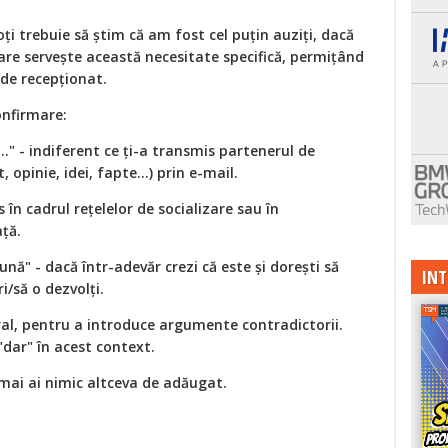
ți trebuie să știm că am fost cel puțin auziți, dacă
are servește această necesitate specifică, permițând
 de recepționat.
onfirmare:
" - indiferent ce ți-a transmis partenerul de
opinie, idei, fapte...) prin e-mail.
s în cadrul rețelelor de socializare sau în
ață.
nă" - dacă într-adevăr crezi că este și dorești să
INT
i/să o dezvolți.
ral, pentru a introduce argumente contradictorii.
"dar" în acest context.
 mai ai nimic altceva de adăugat.