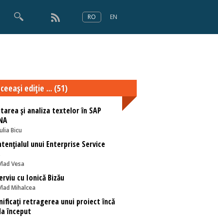
RO
EN
×
Numărul 166
ceeaşi ediţie ... (51)
tarea și analiza textelor în SAP
NA
Iulia Bicu
tențialul unui Enterprise Service
s
Vlad Vesa
erviu cu Ionică Bizău
Vlad Mihalcea
nificaţi retragerea unui proiect încă
la început