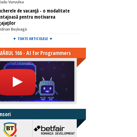
Radu Vunvulea
cherele de vacanță - o modalitate
ntajoasă pentru motivarea
ajaților
Adrian Beșleagă
▼ TOATE ARTICOLELE ▼
ĂRUL 166 - AI for Programmers
nsori