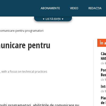
ABONAMENTE
VIDEO
REDACȚIA
▼ LISTĂ EDIȚII ▼
Numărul 168
Numărul 167
comunicare pentru programatori
unicare pentru
În a
Cău
HA
de
Pon
 with a focus on technical practices
Bu
de
Int
de
Pla
de 
ulți programatori, abilitățile de comunicare nu