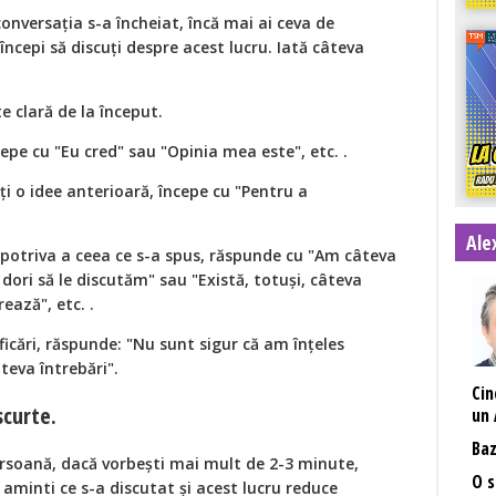
conversația s-a încheiat, încă mai ai ceva de
cepi să discuți despre acest lucru. Iată câteva
e clară de la început.
cepe cu "Eu cred" sau "Opinia mea este", etc. .
ți o idee anterioară, începe cu "Pentru a
Ale
otriva a ceea ce s-a spus, răspunde cu "Am câteva
ori să le discutăm" sau "Există, totuși, câteva
rează", etc. .
ficări, răspunde: "Nu sunt sigur că am înțeles
teva întrebări".
Cin
scurte.
un 
Baz
ersoană, dacă vorbești mai mult de 2-3 minute,
O s
 aminti ce s-a discutat și acest lucru reduce