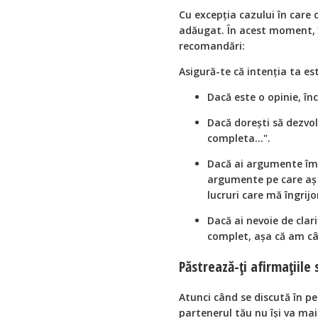
Cu excepția cazului în care 
adăugat. În acest moment, în
recomandări:
Asigură-te că intenția ta est
Dacă este o opinie, în
Dacă dorești să dezvol
completa...".
Dacă ai argumente împ
argumente pe care aș d
lucruri care mă îngrijo
Dacă ai nevoie de clari
complet, așa că am câ
Păstrează-ți afirmațiile 
Atunci când se discută în p
partenerul tău nu își va mai