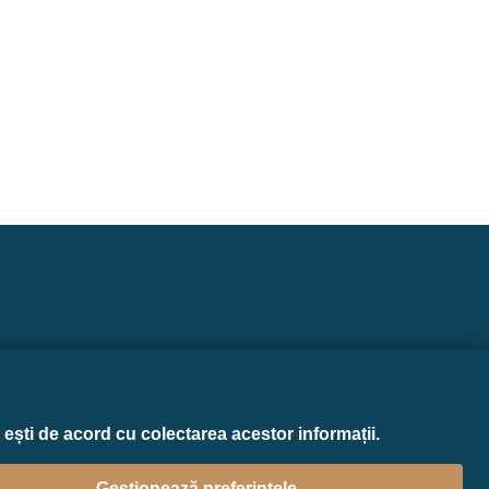
Design contribution
ești de acord cu colectarea acestor informații.
Gestionează preferințele