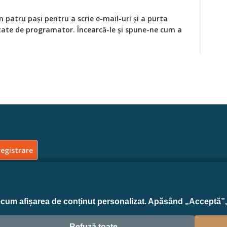
 patru pași pentru a scrie e-mail-uri și a purta
itate de programator. Încearcă-le și spune-ne cum a
ecum afișarea de conținut personalizat. Apăsând „Acceptă”, 
Contact
|
Feedback
|
Privacy Policy
Refuză toate