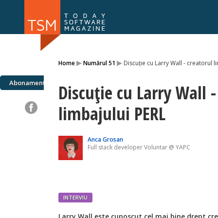
Numărul 169
Numărul 
▸
▸
Home
Numărul 51
Discuție cu Larry Wall - creatorul l
NOU
Abonamente
Discuție cu Larry Wall -
limbajului PERL
Anca Grosan
Full stack developer Voluntar @ YAPC
INTERVIU
Larry Wall este cunoscut cel mai bine drept cr