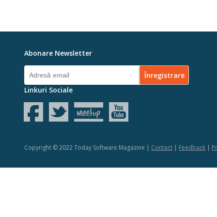
Abonare Newsletter
Linkuri Sociale
Copyright © 2022 Today Software Magazine |
Contact
|
Feedback
|
Pr