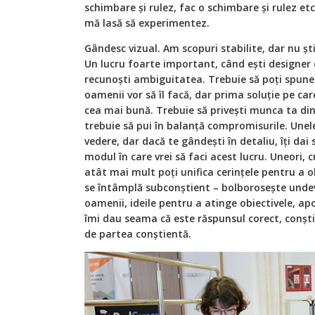
schimbare și rulez, fac o schimbare și rulez et
mă lasă să experimentez.
Gândesc vizual. Am scopuri stabilite, dar nu șt
Un lucru foarte important, când ești designer d
recunoști ambiguitatea. Trebuie să poți spune:
oamenii vor să îl facă, dar prima soluție pe care
cea mai bună. Trebuie să privești munca ta di
trebuie să pui în balanță compromisurile. Unele
vedere, dar dacă te gândești în detaliu, îți da
modul în care vrei să faci acest lucru. Uneori, 
atât mai mult poți unifica cerințele pentru a ob
se întâmplă subconștient – bolborosește undeva
oamenii, ideile pentru a atinge obiectivele, apo
îmi dau seama că este răspunsul corect, conști
de partea conștientă.