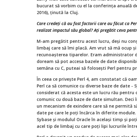
bucurat să vorbim cu el la conferința anuală de
2016), ținută la Cluj.
Care credeți că au fost factorii care au făcut ca Pe
realizat impactul său global? Ați pregătit ceva pent
M-am pregătit pentru acest lucru, deși nu conș
limbaj care să îmi placă. Am vrut să mă ocup și
recunoașterea tiparelor. Eram administrator 
doream să pot accesa bazele de date disponibi
semăna cu C, puteai să folosești Perl pentru 
În ceea ce privește Perl 4, am constatat că oam
Perl ca să comunice cu diverse baze de date - S
considerat că acesta este un lucru rău pentru 
comunic cu două baze de date simultan. Deci în
un mecanism de exindere care să ne permită s
date pe care le poți încărca în diferite module.
Sybase și modulul Oracle în același timp și poț
acel tip de limbaj cu care poți lipi lucrurile între