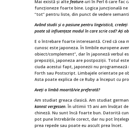
Mai există și alte
feature
-uri în Perl 6 care fa
funcționeze foarte bine. Logica juncțională ne
“tot” pentru liste, din punct de vedere semantic
Având studii și o pasiune pentru lingvistică, credeț
poate să influențeze modul în care scrie cod? Ați ob
E o întrebare foarte interesantă. Cred că cea 
cunosc este japoneza. În limbile europene avem
obiect/complement”, dar în japoneză verbul est
prepoziții, japoneza are postpoziții. Totul este
ciuda acestui fapt, japonezii nu programează
Forth sau Postscript. Limbajele orientate pe obi
Asta poate explica de ce Ruby a început cu pr
Aveți o limbă moartă/vie preferată?
Am studiat greaca clasică. Am studiat german
kannst vergessen
. În ultimii 15 ani am învățat d
chineză. Nu sunt încă foarte bun. Datorită cuno
pot pune întrebările corect, dar nu pot înțelege
prea repede sau poate eu ascult prea încet.