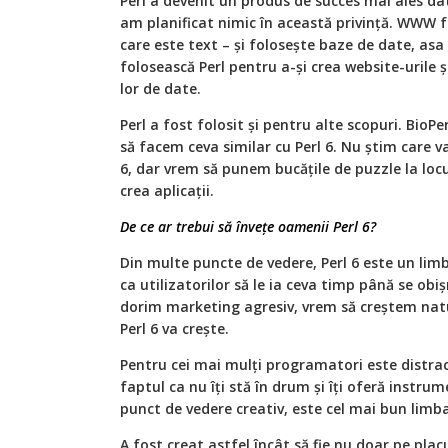
Perl a devenit un produs de succes mai ales da
am planificat nimic în această privință. WWW
care este text – și folosește baze de date, as
folosească Perl pentru a-și crea website-urile
lor de date.
Perl a fost folosit și pentru alte scopuri. BioP
să facem ceva similar cu Perl 6. Nu știm care v
6, dar vrem să punem bucățile de puzzle la loc
crea aplicații.
De ce ar trebui să învețe oamenii Perl 6?
Din multe puncte de vedere, Perl 6 este un lim
ca utilizatorilor să le ia ceva timp până se obi
dorim marketing agresiv, vrem să creștem natu
Perl 6 va crește.
Pentru cei mai mulți programatori este distrac
faptul ca nu îți stă în drum și îți oferă instrum
punct de vedere creativ, este cel mai bun limb
A fost creat astfel încât să fie nu doar pe plac