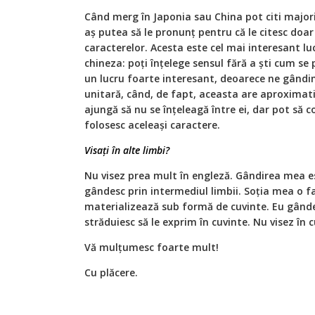
Când merg în Japonia sau China pot citi major
aș putea să le pronunț pentru că le citesc doar
caracterelor. Acesta este cel mai interesant lu
chineza: poți înțelege sensul fără a ști cum se
un lucru foarte interesant, deoarece ne gândim
unitară, când, de fapt, aceasta are aproximati
ajungă să nu se înțeleagă între ei, dar pot să 
folosesc aceleași caractere.
Visați în alte limbi?
Nu visez prea mult în engleză. Gândirea mea e
gândesc prin intermediul limbii. Soția mea o fa
materializează sub formă de cuvinte. Eu gândes
străduiesc să le exprim în cuvinte. Nu visez în c
Vă mulțumesc foarte mult!
Cu plăcere.