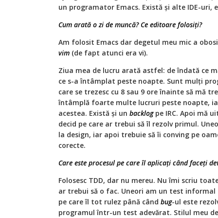
un programator Emacs. Există și alte IDE-uri, e
Cum arată o zi de muncă? Ce editoare folosiți?
Am folosit Emacs dar degetul meu mic a obosit
vim
(de fapt atunci era vi).
Ziua mea de lucru arată astfel: de îndată ce mă
ce s-a întâmplat peste noapte. Sunt mulți prog
care se trezesc cu 8 sau 9 ore înainte să mă tre
întâmplă foarte multe lucruri peste noapte, iar
acestea. Există și un
backlog
pe IRC. Apoi mă ui
decid pe care ar trebui să îl rezolv primul. Uneor
la design, iar apoi trebuie să îi conving pe oam
corecte.
Care este procesul pe care îl aplicați când faceți d
Folosesc TDD, dar nu mereu. Nu îmi scriu toat
ar trebui să o fac. Uneori am un test informa
pe care îl tot rulez până când
bug
-ul este rezo
programul într-un test adevărat. Stilul meu de