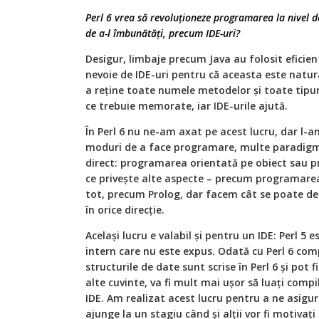
Perl 6 vrea să revoluționeze programarea la nivel d
de a-l îmbunătăți, precum IDE-uri?
Desigur, limbaje precum Java au folosit eficient
nevoie de IDE-uri pentru că aceasta este natur
a reține toate numele metodelor și toate tipur
ce trebuie memorate, iar IDE-urile ajută.
În Perl 6 nu ne-am axat pe acest lucru, dar l-a
moduri de a face programare, multe paradigme
direct: programarea orientată pe obiect sau p
ce privește alte aspecte – precum programare
tot, precum Prolog, dar facem cât se poate d
în orice direcție.
Același lucru e valabil și pentru un IDE: Perl 5
intern care nu este expus. Odată cu Perl 6 compi
structurile de date sunt scrise în Perl 6 și pot 
alte cuvinte, va fi mult mai ușor să luați compil
IDE. Am realizat acest lucru pentru a ne asigur
ajunge la un stagiu când și alții vor fi motivați