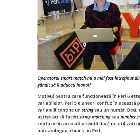
Operatorul smart match nu a mai fost întreținut din
gândit să îl aduceți înapoi?
Motivul pentru care funcționează în Perl 6 este
variabilelor. Perl 5 e uneori confuz în această p
variabilă conține un
string
sau un număr. Deci, 
așteptați să faceți
string matching
sau
number m
confuzie în această privință dacă nu utilizați un
non-ambiguu, chiar și în Perl.