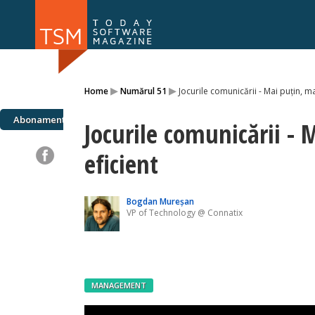
Numărul 169
Numărul 
▸
▸
Home
Numărul 51
Jocurile comunicării - Mai puțin, ma
NOU
Abonamente
Jocurile comunicării - 
eficient
Bogdan Mureşan
VP of Technology @ Connatix
MANAGEMENT