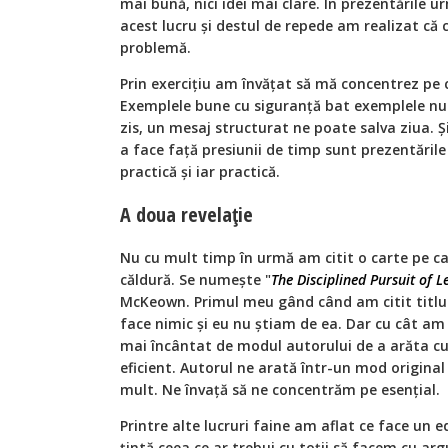
mai bună, nici idei mai clare. În prezentările 
acest lucru și destul de repede am realizat că 
problemă.
Prin exercițiu am învățat să mă concentrez pe 
Exemplele bune cu siguranță bat exemplele nu
zis, un mesaj structurat ne poate salva ziua. Ș
a face față presiunii de timp sunt prezentările 
practică și iar practică.
A doua revelație
Nu cu mult timp în urmă am citit o carte pe 
căldură. Se numește "
The Disciplined Pursuit of L
McKeown. Primul meu gând când am citit titlul 
face nimic și eu nu știam de ea. Dar cu cât am
mai încântat de modul autorului de a arăta c
eficient. Autorul ne arată într-un mod origin
mult. Ne învață să ne concentrăm pe esențial.
Printre alte lucruri faine am aflat ce face un e
țintă ceea ce ar trebui cu toții să facem cu a