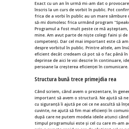
Exact cu un an în urmă mi-am dat o provocare
înscris la un curs de vorbit în public. Pot conf
frica de a vorbi în public au un mare sâmbure d
să-mi domolesc frica urmând program "Speaker 
Programul a fost mult peste ce mă așteptam, 
mine. Am avut parte de niște colegi faini și d
competenți. Dar cel mai important este că am î
despre vorbitul în public. Printre altele, am î
eficient decât credeam că pot să o fac până în
deprinse de aici le voi descrie în continuare, ide
persoane la creșterea eficienței în comunicare.
Structura bună trece primejdia rea
Când scriem, când avem o prezentare, în gene
important să avem o structură. Ne ajută să ne
cu siguranță îi ajută pe cei ce ne ascultă să în
cuvinte, ne ajută să fim mai eficienți în comun
după care ne putem modela ideile atunci când
timpul programului este și cel cu care m-am 