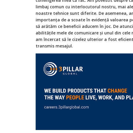
convingerea mea că fac. Am povestit despre c
limbaj comun cu interlocutorul nostru, mai ale
noastre tehnice sunt diferite. De asemenea, am
importanța de a scoate în evidență valoarea p
să arătăm ce beneficii aducem în joc. De atunci
abilitățile mele de comunicare și unul din cele
am încercat să le cizelez ulterior a fost eficie
transmis mesajul.