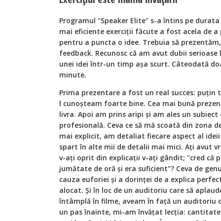
Programul "Speaker Elite" s-a întins pe durata
mai eficiente exerciții făcute a fost acela de a
pentru a puncta o idee. Trebuia să prezentăm
feedback. Recunosc că am avut dubii serioase l
unei idei într-un timp așa scurt. Câteodată doa
minute.
Prima prezentare a fost un real succes: puțin 
l cunoșteam foarte bine. Cea mai bună preze
livra. Apoi am prins aripi și am ales un subiect
profesională. Ceva ce să mă scoată din zona de 
mai explicit, am detaliat fiecare aspect al ideii
spart în alte mii de detalii mai mici. Ați avut
v-ați oprit din explicații v-ați gândit; "cred 
jumătate de oră și era suficient"? Ceva de genu
cauza euforiei și a dorinței de a explica perf
alocat. Și în loc de un auditoriu care să aplaud
întâmplă în filme, aveam în față un auditoriu c
un pas înainte, mi-am învățat lecția: cantitat