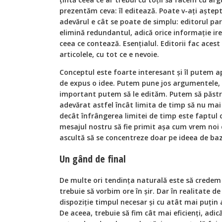
prezentăm ceva: îl editează. Poate v-ați aștep
adevărul e cât se poate de simplu: editorul par
elimină redundantul, adică orice informație ir
ceea ce contează. Esențialul. Editorii fac acest l
articolele, cu tot ce e nevoie.
Conceptul este foarte interesant și îl putem a
de expus o idee. Putem pune jos argumentele, p
important putem să le edităm. Putem să păst
adevărat astfel încât limita de timp să nu mai
decât înfrângerea limitei de timp este faptul
mesajul nostru să fie primit așa cum vrem noi 
ascultă să se concentreze doar pe ideea de baz
Un gând de final
De multe ori tendința naturală este să credem
trebuie să vorbim ore în șir. Dar în realitate d
dispoziție timpul necesar și cu atât mai puțin 
De aceea, trebuie să fim cât mai eficienți, adic