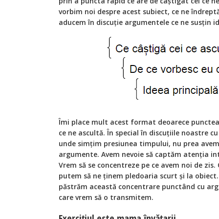
prin a puncta rapid ce are de câștigat cel ce n
vorbim noi despre acest subiect, ce ne îndrept
aducem în discuție argumentele ce ne susțin i
Îmi place mult acest format deoarece puncteaz
ce ne ascultă. În special în discuțiile noastre cu c
unde simțim presiunea timpului, nu prea avem
argumente. Avem nevoie să captăm atenția int
Vrem să se concentreze pe ce avem noi de zis.
putem să ne ținem pledoaria scurt și la obiect
păstrăm această concentrare punctând cu arg
care vrem să o transmitem.
Exercițiul este mama învățarii