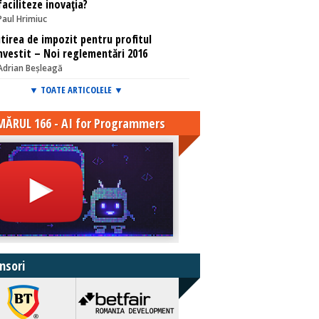
faciliteze inovaţia?
Paul Hrimiuc
tirea de impozit pentru profitul
nvestit – Noi reglementări 2016
Adrian Beșleagă
▼ TOATE ARTICOLELE ▼
ĂRUL 166 - AI for Programmers
nsori