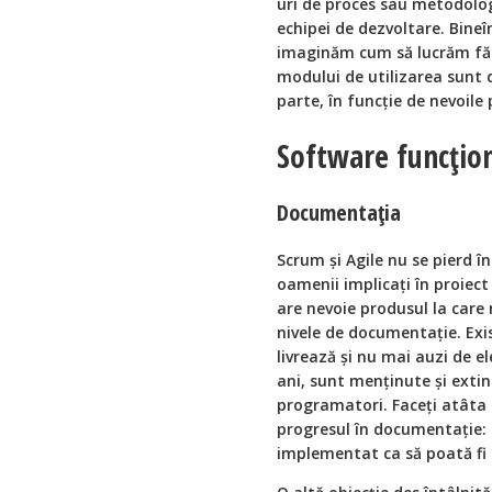
uri de proces sau metodolog
echipei de dezvoltare. Bineî
imaginăm cum să lucrăm fără 
modului de utilizarea sunt d
parte, în funcție de nevoile 
Software funcțion
Documentația
Scrum și Agile nu se pierd î
oamenii implicați în proiect
are nevoie produsul la care 
nivele de documentație. Exis
livrează și nu mai auzi de e
ani, sunt menținute și extin
programatori. Faceți atâta 
progresul în documentație:
implementat ca să poată fi