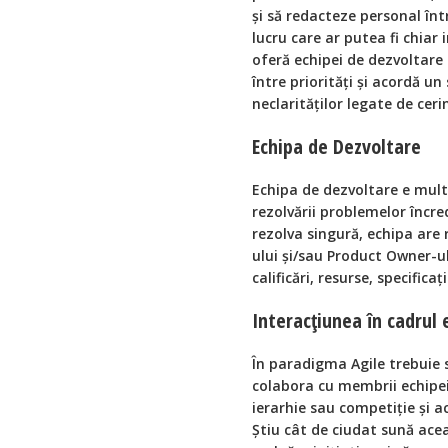
și să redacteze personal înt
lucru care ar putea fi chiar
oferă echipei de dezvoltare 
între priorități și acordă u
neclarităților legate de ceri
Echipa de Dezvoltare
Echipa de dezvoltare e multi
rezolvării problemelor încre
rezolva singură, echipa are
ului și/sau Product Owner-ul
calificări, resurse, specificații
Interacțiunea în cadrul 
În paradigma Agile trebuie 
colabora cu membrii echipe
ierarhie sau competiție și a
Știu cât de ciudat sună ace