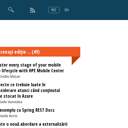
RO
EN
×
Numărul 166
ceeaşi ediţie ... (49)
ter every stage of your mobile
 lifecycle with HPE Mobile Center
Ovidiu Mățan
ecte ce trebuie luate în
siderare atunci când conţinutul
e stocat în Azure
Radu Vunvulea
exemplu cu Spring REST Docs
Vasile Boris
te o nouă abordare a externalizării