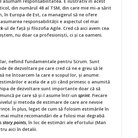
ne asumăm responsabilitatea. E ilustrativ în acest
rticol, din numărul 48 al TSM, din care mie mi-a sărit
m, în Europa de Est, ca managerul să ne ofere
 asumarea responsabilității e aspectul cel mai
rk
-ul de față și filozofia Agile. Cred că aici avem cea
ștem, nu doar ca profesioniști, ci și ca oameni.
 clar, nefiind fundamentale pentru Scrum. Sunt
de de dezvoltare pe care cred că ne e greu să le
să ne întoarcem la care e scopul lor, și anume:
 estimărilor e acela de a ști când primesc o anumită
chipa de dezvoltare sunt importante doar că să
 muncă pe care să și-l asume într-un
sprint
. Fiecare
nivelul și metoda de estimare de care are nevoie
rințe. În plus, legat de cum să folosim estimările în
t mai multe recomandări de a folosi mai degrabă
es
story
points
, în loc de estimări ale efortului (Man
ru aici în detalii.