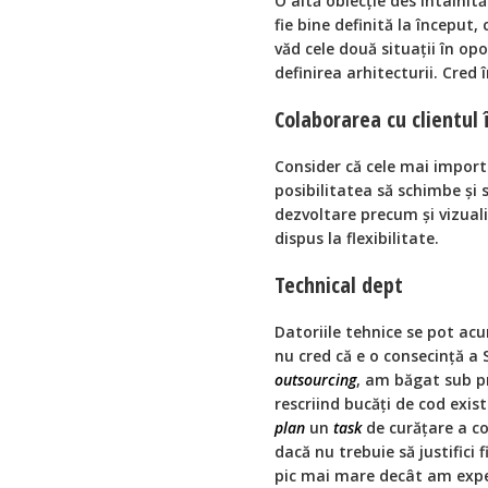
O altă obiecție des întâlnită
fie bine definită la început
văd cele două situații în op
definirea arhitecturii. Cred 
Colaborarea cu clientul 
Consider că cele mai importa
posibilitatea să schimbe și 
dezvoltare precum și vizuali
dispus la flexibilitate.
Technical dept
Datoriile tehnice se pot acu
nu cred că e o consecință a
outsourcing
, am băgat sub p
rescriind bucăți de cod exis
plan
un
task
de curățare a co
dacă nu trebuie să justifici
pic mai mare decât am expe