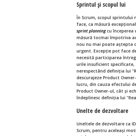
Sprintul și scopul lui
În Scrum, scopul sprintului 
face, ca măsură excepțional
sprint planning
cu începerea
măsură tocmai împotriva aces
nou nu mai poate aștepta 
urgent. Excepție pot face de
necesită participarea întreg
urile insuficient specificate
nerespectând definiția lui 
descurajeze Product Owner-u
lucru, din cauza efectului d
Product Owner-ul, cât și ech
îndeplinesc definiția lui "Re
Unelte de dezvoltare
Uneltele de dezvoltare ca I
Scrum, pentru aceleași moti