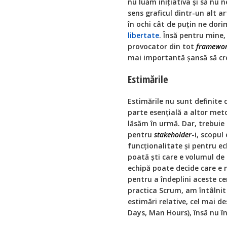
nu luăm inițiativa și să nu 
sens graficul dintr-un alt a
în ochi cât de puțin ne dori
libertate
. Însă pentru mine,
provocator din tot
framewo
mai importantă șansă să cre
Estimările
Estimările nu sunt definite
parte esențială a altor meto
lăsăm în urmă. Dar, trebuie 
pentru
stakeholder
-i, scopul
funcționalitate și pentru e
poată ști care e volumul de
echipă poate decide care e 
pentru a îndeplini aceste ce
practica Scrum, am întâlni
estimări relative, cel mai d
Days, Man Hours), însă nu înt