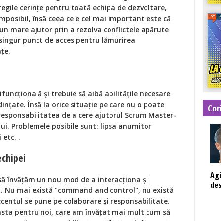
regile cerințe pentru toată echipa de dezvoltare,
 imposibil, însă ceea ce e cel mai important este că
un mare ajutor prin a rezolva conflictele apărute
n singur punct de acces pentru lămurirea
nțe.
funcțională și trebuie să aibă abilitățile necesare
dințate. Însă la orice situație pe care nu o poate
Cor
 responsabilitatea de a cere ajutorul Scrum Master-
ui. Problemele posibile sunt: lipsa anumitor
 etc. .
echipei
Agi
să învățăm un nou mod de a interacționa și
des
i. Nu mai există "command and control", nu există
ccentul se pune pe colaborare și responsabilitate.
asta pentru noi, care am învățat mai mult cum să