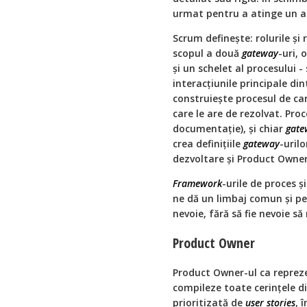
urmat pentru a atinge un a
Scrum definește: rolurile și 
scopul a două
gateway
-uri, 
și un schelet al procesului - 
interacțiunile principale dint
construiește procesul de car
care le are de rezolvat. Proc
documentație), și chiar
gate
crea definițiile
gateway
-uril
dezvoltare și Product Owner
Framework
-urile de proces ș
ne dă un limbaj comun și p
nevoie, fără să fie nevoie s
Product Owner
Product Owner-ul ca reprez
compileze toate cerințele di
prioritizată de
user stories
, 