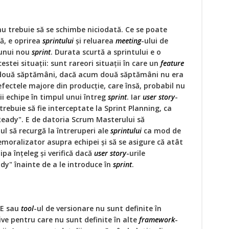
nu trebuie să se schimbe niciodată. Ce se poate
ă, e oprirea
sprintului
și reluarea
meeting
-ului de
 unui nou
sprint
. Durata scurtă a sprintului e o
tei situații: sunt rareori situații în care un
feature
două săptămâni, dacă acum două săptămâni nu era
fectele majore din producție, care însă, probabil nu
ii echipe în timpul unui întreg
sprint
. Iar
user story
-
, trebuie să fie interceptate la Sprint Planning, ca
"Ready". E de datoria Scrum Masterului să
l să recurgă la întreruperi ale
sprintului
ca mod de
emoralizator asupra echipei și să se asigure că atât
ipa înțeleg și verifică dacă
user story
-urile
ady" înainte de a le introduce în
sprint
.
DE sau
tool
-ul de versionare nu sunt definite în
ve pentru care nu sunt definite în alte
framework
-