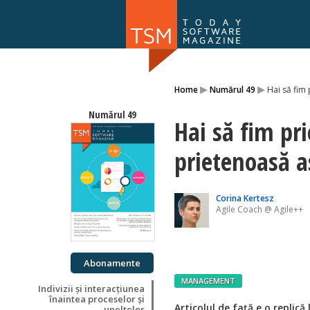
Numărul 169
▸
▸
Home
Numărul 49
Hai să fim
NOU
Numărul 49
Hai să fim pri
prietenoasă 
Corina Kertesz
Agile Coach @ Agile++
Abonamente
MANAGEMENT
Indivizii și interacțiunea
înaintea proceselor și
Articolul de față e o replică
uneltelor