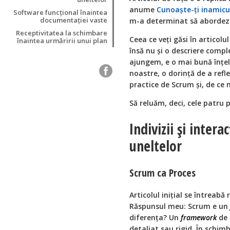
anume
Cunoaște-ți inamicu
Software funcțional înaintea
documentației vaste
m-a determinat să abordez 
Receptivitatea la schimbare
Ceea ce veți găsi în articolu
înaintea urmăririi unui plan
însă nu și o descriere compl
ajungem, e o mai bună înțel
noastre, o dorință de a refl
practice de Scrum și, de ce
Să reluăm, deci, cele patru p
Indivizii și inter
uneltelor
Scrum ca Proces
Articolul inițial se întreabă
Răspunsul meu: Scrum e un
diferența? Un
framework
de p
detaliat sau rigid. În schimb