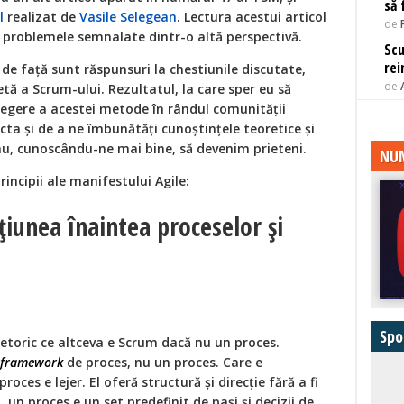
să 
l
realizat de
Vasile Selegean
. Lectura acestui articol
de
problemele semnalate dintr-o altă perspectivă.
Scu
rei
l de față sunt răspunsuri la chestiunile discutate,
de
etă a Scrum-ului. Rezultatul, la care sper eu să
egere a acestei metode în rândul comunității
ecta și de a ne îmbunătăți cunoștințele teoretice și
 nu, cunoscându-ne mai bine, să devenim prieteni.
NUM
rincipii ale manifestului Agile:
acțiunea înaintea proceselor și
Spo
 retoric ce altceva e Scrum dacă nu un proces.
framework
de proces, nu un proces. Care e
roces e lejer. El oferă structură și direcție fără a fi
, un proces e un set predefinit de pași și decizii de