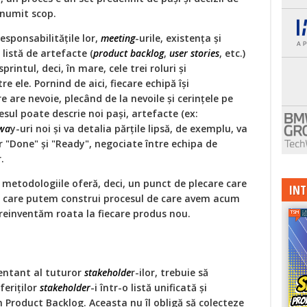
numit scop.
responsabilitățile lor,
meeting
-urile, existența și
o listă de artefacte (
product backlog
,
user stories
, etc.)
sprintul, deci, în mare, cele trei roluri și
re ele. Pornind de aici, fiecare echipă își
e are nevoie, plecând de la nevoile și cerințele pe
esul poate descrie noi pași, artefacte (ex:
wa
y-uri noi și va detalia părțile lipsă, de exemplu, va
or "Done" și "Ready", negociate între echipa de
.
i metodologiile oferă, deci, un punct de plecare care
INT
e care putem construi procesul de care avem acum
ă reinventăm roata la fiecare produs nou.
entant al tuturor
stakeholde
r-ilor, trebuie să
feriților
stakeholder
-i într-o listă unificată și
în Product Backlog. Aceasta nu îl obligă să colecteze