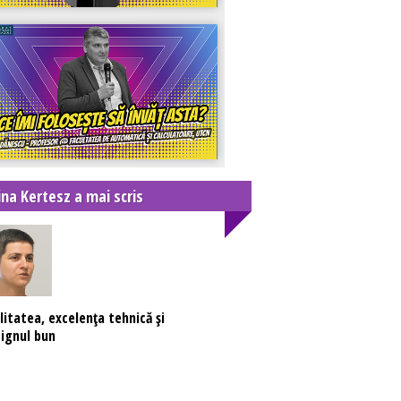
ina Kertesz a mai scris
litatea, excelența tehnică și
ignul bun