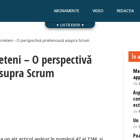
ABONAMENTE
VIDEO
REDACȚIA
▼ LISTĂ EDIȚII ▼
Numărul 168
Numărul 167
 prieteni – O perspectivă prietenoasă asupra Scrum
eteni – O perspectivă
În a
asupra Scrum
Mas
app
de
Asp
con
est
de
Un 
de
Poa
 la un alt articol apărut în numărul 47 al TSM, și