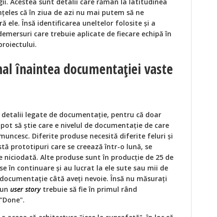
ii. Acestea sunt detalii care rămân la latitudinea
nțeles că în ziua de azi nu mai putem să ne
ele. Însă identificarea uneltelor folosite și a
emersuri care trebuie aplicate de fiecare echipă în
proiectului.
al înaintea documentației vaste
n detalii legate de documentație, pentru că doar
 pot să știe care e nivelul de documentație de care
muncesc. Diferite produse necesită diferite feluri și
tă prototipuri care se creează într-o lună, se
le niciodată. Alte produse sunt în producție de 25 de
se în continuare și au lucrat la ele sute sau mii de
documentație câtă aveți nevoie. Însă nu măsurați
 un
user story
trebuie să fie în primul rând
 "Done".