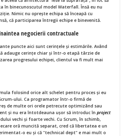
 e aceea că arhitectura "iese la suprafață", în loc să
, ca în binecunoscutul model Waterfall. Însă eu nu
oziție. Nimic nu oprește echipa să înceapă cu
însă, că participarea întregii echipe e binevenită.
înaintea negocierii contractuale
nte puncte aici sunt cerințele și estimările. Având
să adauge cerințe chiar și într-o etapă târzie de
zarea progresului echipei, clientul va fi mult mai
mula folosind orice alt schelet pentru proces și eu
 Scrum-ului. Ca programator într-o firmă de
reș de multe ori orele petrecute optimizând sau
tent și nu era întotdeauna ușor să introduc în
project
dului vechi și foarte vechi. Cu Scrum, în schimb,
 fiecare oră muncită separat, cred că libertatea e un
rimentat-o eu și că "technical dept" e mai mult o