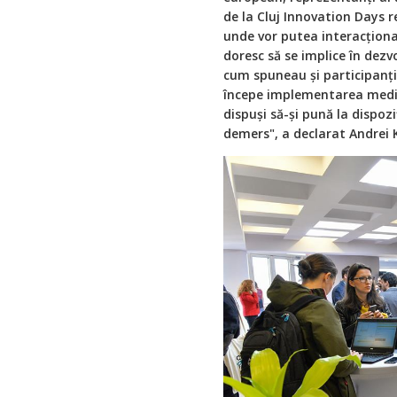
de la Cluj Innovation Days 
unde vor putea interacționa
doresc să se implice în dez
cum spuneau și participanți
începe implementarea medici
dispuși să-și pună la dispoz
demers", a declarat Andrei K