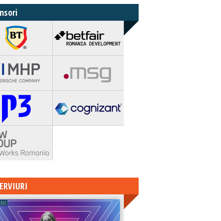
nsori
ERVIURI