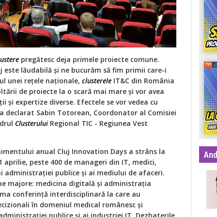
lustere
pregătesc deja primele proiecte comune.
luj este lăudabilă și ne bucurăm să fim primii care-i
ul unei rețele naționale,
clusterele
IT&C din România
ltării de proiecte la o scară mai mare și vor avea
 și expertize diverse. Efectele se vor vedea cu
, a declarat Sabin Totorean, Coordonator al Comisiei
adrul
Clusterului
Regional TIC - Regiunea Vest
nimentului anual Cluj Innovation Days a strâns la
And
1 aprilie, peste 400 de manageri din IT, medici,
i administrației publice și ai mediului de afaceri.
e majore: medicina digitală și administrația
rima conferință interdisciplinară la care au
decizionali în domeniul medical românesc și
dministrației publice și ai industriei IT. Dezbaterile