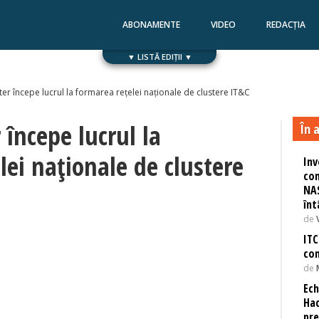
ABONAMENTE
VIDEO
REDACȚIA
▼ LISTĂ EDIȚII ▼
Numărul 168
Numărul 167
ster începe lucrul la formarea rețelei naționale de clustere IT&C
r începe lucrul la
În a
lei naționale de clustere
Inv
com
NAS
înt
de
ITC
com
de
Ech
Hac
pre