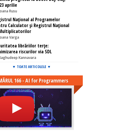
23 aprilie
Ioana Rusu
istrul Național al Programelor
tru Calculator și Registrul Național
Multiplicatorilor
Ioana Varga
uritatea librăriilor terţe:
imizarea riscurilor via SDL
Raghudeep Kannavara
▼ TOATE ARTICOLELE ▼
ĂRUL 166 - AI for Programmers