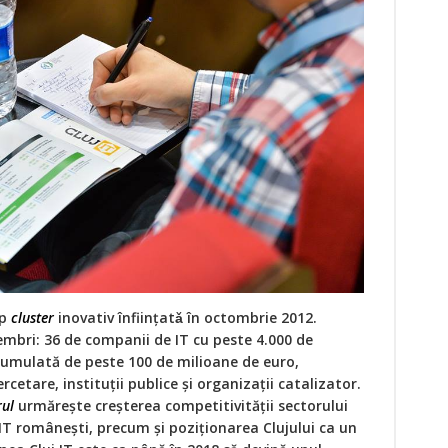
ip
cluster
inovativ înfiinţatǎ în octombrie 2012.
mbri: 36 de companii de IT cu peste 4.000 de
 cumulată de peste 100 de milioane de euro,
ercetare, instituții publice și organizații catalizator.
rul
urmărește creșterea competitivității sectorului
iei IT românești, precum și poziționarea Clujului ca un