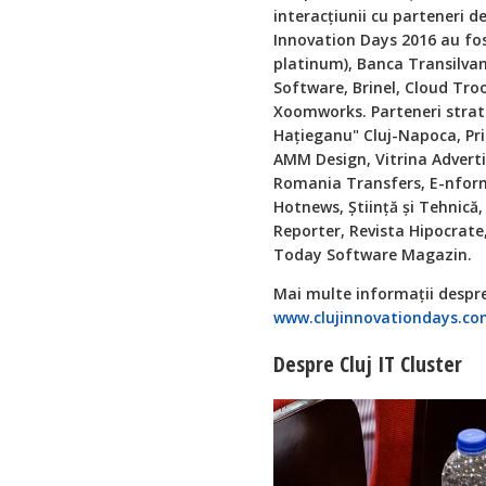
interacțiunii cu parteneri de 
Innovation Days 2016 au fost
platinum), Banca Transilvani
Software, Brinel, Cloud Troo
Xoomworks. Parteneri strate
Hațieganu" Cluj-Napoca, Prim
AMM Design, Vitrina Adverti
Romania Transfers, E-nforma
Hotnews, Știință și Tehnică,
Reporter, Revista Hipocrate, 
Today Software Magazin.
Mai multe informații despre
www.clujinnovationdays.c
Despre Cluj IT Cluster