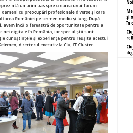
Noi
reprezintă un prim pas spre crearea unui forum
Mer
 oameni cu preocupări profesionale diverse și care
și 
voltarea României pe termen mediu și lung. După
în 
i, avem încă o fereastră de oportunitate pentru a
Clu
nei digitale în România, iar specialiștii sunt
ref
iție cunoștințele și experiența pentru reușita acestui
elemen, directorul executiv la Cluj IT Cluster.
Clu
dig