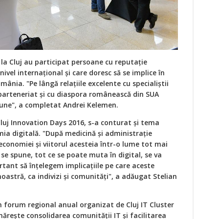
 la Cluj au participat persoane cu reputație
ivel internațional și care doresc să se implice în
mânia. "Pe lângă relațiile excelente cu specialiștii
parteneriat și cu diaspora românească din SUA
une", a completat Andrei Kelemen.
Cluj Innovation Days 2016, s-a conturat și tema
omia digitală. "După medicină și administrație
conomiei și viitorul acesteia într-o lume tot mai
se spune, tot ce se poate muta în digital, se va
rtant să înțelegem implicațiile pe care aceste
oastră, ca indivizi și comunități", a adăugat Stelian
n forum regional anual organizat de Cluj IT Cluster
ărește consolidarea comunității IT și facilitarea