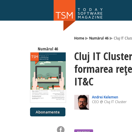
Numărul 169
▸
▸
Home
Numărul 46
Cluj IT Clu
NOU
Numărul 46
Cluj IT Cluste
formarea rețe
IT&C
Andrei Kelemen
CEO @ Cluj IT Cluster
Abonamente