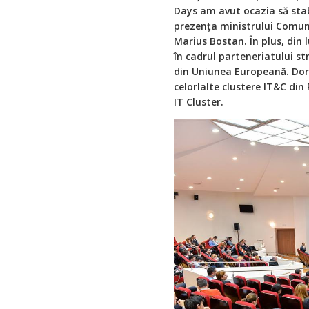
Days am avut ocazia să stabi
prezența ministrului Comuni
Marius Bostan. În plus, din
în cadrul parteneriatului st
din Uniunea Europeană. Dori
celorlalte clustere IT&C din
IT Cluster.