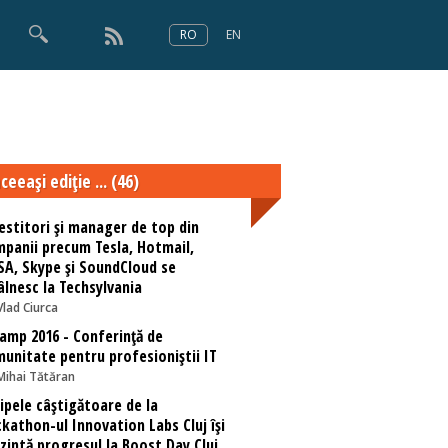
RO
EN
×
Numărul 166
ceeaşi ediţie ... (46)
estitori și manager de top din
panii precum Tesla, Hotmail,
A, Skype și SoundCloud se
âlnesc la Techsylvania
Vlad Ciurca
amp 2016 - Conferință de
unitate pentru profesioniștii IT
Mihai Tătăran
ipele câștigătoare de la
kathon-ul Innovation Labs Cluj îşi
zintă progresul la Boost Day Cluj,