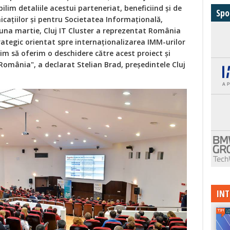
lim detaliile acestui parteneriat, beneficiind și de
Spo
cațiilor și pentru Societatea Informațională,
 luna martie, Cluj IT Cluster a reprezentat România
rategic orientat spre internaționalizarea IMM-urilor
m să oferim o deschidere către acest proiect și
 România", a declarat Stelian Brad, președintele Cluj
INT