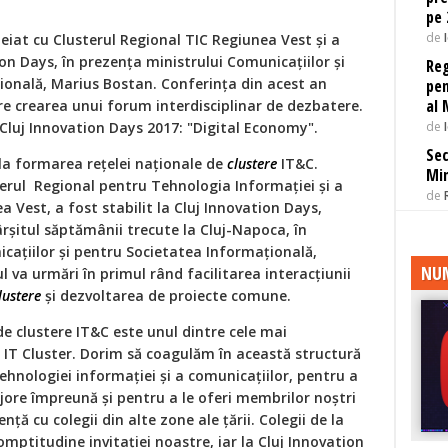
pe 
de
heiat cu Clusterul Regional TIC Regiunea Vest și a
tion Days, în prezența ministrului Comunicațiilor și
Reg
ională, Marius Bostan. Conferința din acest an
pen
al 
re crearea unui forum interdisciplinar de dezbatere.
de
luj Innovation Days 2017: "Digital Economy".
Sec
l la formarea rețelei naționale de
clustere
IT&C.
Min
terul Regional pentru Tehnologia Informației și a
de
a Vest, a fost stabilit la Cluj Innovation Days,
rșitul săptămânii trecute la Cluj-Napoca, în
cațiilor și pentru Societatea Informațională,
NUM
 va urmări în primul rând facilitarea interacțiunii
lustere
și dezvoltarea de proiecte comune.
 de clustere IT&C este unul dintre cele mai
j IT Cluster. Dorim să coagulăm în această structură
ehnologiei informației și a comunicațiilor, pentru a
ore împreună și pentru a le oferi membrilor noștri
ță cu colegii din alte zone ale țării. Colegii de la
ptitudine invitației noastre, iar la Cluj Innovation