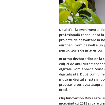
De altfel, la evenimentul de
profesională consolidată la n
proiecte de dezvoltare în Ro
europeni, vom dezvolta un 
pentru zone de interes com
În urma dezbaterilor de la 
ediției de anul viitor: econ
digitale, vom aborda tema e
digitalizată. După cum bine 
muta în digital și este impo
procese le vor avea asupra n
Brad.
Cluj Innovation Days este u
începând cu 2013 și care urm