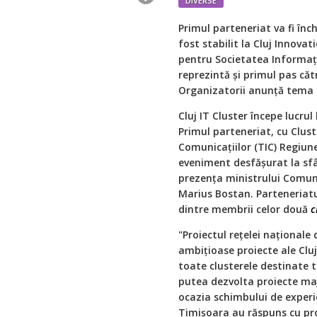
DIVERSE
Primul parteneriat va fi înc
fost stabilit la Cluj Innova
pentru Societatea Informaț
reprezintă și primul pas căt
Organizatorii anunță tema C
Cluj IT Cluster începe lucru
Primul parteneriat, cu Clus
Comunicațiilor (TIC) Regiune
eveniment desfășurat la sfâ
prezența ministrului Comuni
Marius Bostan. Parteneriatul
dintre membrii celor două
c
"Proiectul rețelei naționale
ambițioase proiecte ale Clu
toate clusterele destinate t
putea dezvolta proiecte maj
ocazia schimbului de experien
Timișoara au răspuns cu prom