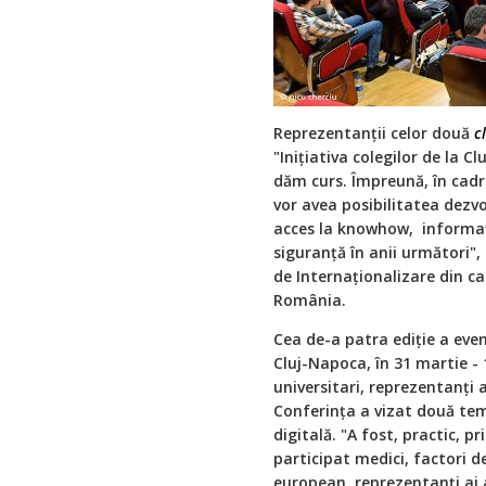
Reprezentanții celor două
c
"Inițiativa colegilor de la C
dăm curs. Împreună, în cadr
vor avea posibilitatea dezvo
acces la knowhow, informații
siguranță în anii următori"
de Internaționalizare din c
România.
Cea de-a patra ediție a eve
Cluj-Napoca, în 31 martie - 
universitari, reprezentanți a
Conferința a vizat două tem
digitală. "A fost, practic, p
participat medici, factori 
european, reprezentanți ai a