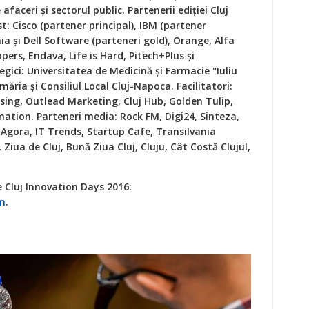
afaceri și sectorul public. Partenerii ediției Cluj
: Cisco (partener principal), IBM (partener
a și Dell Software (parteneri gold), Orange, Alfa
pers, Endava, Life is Hard, Pitech+Plus și
gici: Universitatea de Medicină și Farmacie "Iuliu
ăria și Consiliul Local Cluj-Napoca. Facilitatori:
sing, Outlead Marketing, Cluj Hub, Golden Tulip,
tion. Parteneri media: Rock FM, Digi24, Sinteza,
 Agora, IT Trends, Startup Cafe, Transilvania
Ziua de Cluj, Bună Ziua Cluj, Cluju, Cât Costă Clujul,
 Cluj Innovation Days 2016:
om
.