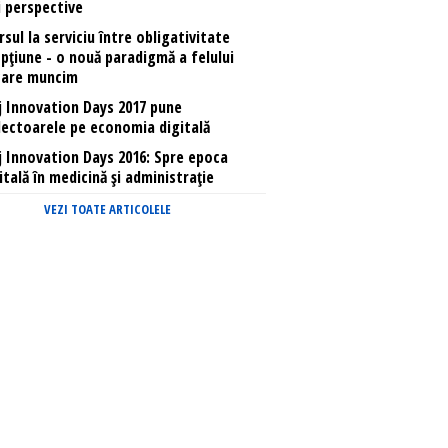
 perspective
sul la serviciu între obligativitate
opțiune - o nouă paradigmă a felului
care muncim
j Innovation Days 2017 pune
lectoarele pe economia digitală
j Innovation Days 2016: Spre epoca
itală în medicină și administrație
VEZI TOATE ARTICOLELE