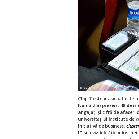
Cluj IT este o asociaţie de t
Numără în prezent 48 de me
angajați și cifră de afaceri
universități și institute de c
Inițiativă de business,
cluste
IT și a vizibilității industr