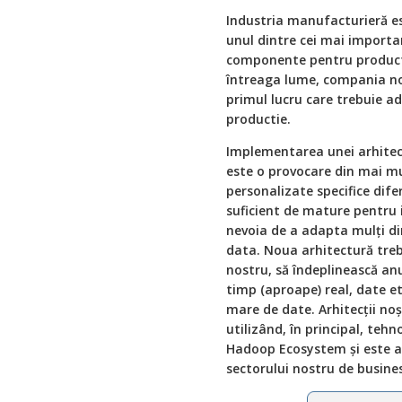
Industria manufacturieră e
unul dintre cei mai importa
componente pentru producti
întreaga lume, compania noa
primul lucru care trebuie ad
productie.
Implementarea unei arhitec
este o provocare din mai mul
personalizate specifice difer
suficient de mature pentru i
nevoia de a adapta mulți din
data. Noua arhitectură trebu
nostru, să îndeplinească anu
timp (aproape) real, date e
mare de date. Arhitecții no
utilizând, în principal, tehn
Hadoop Ecosystem și este ad
sectorului nostru de busines