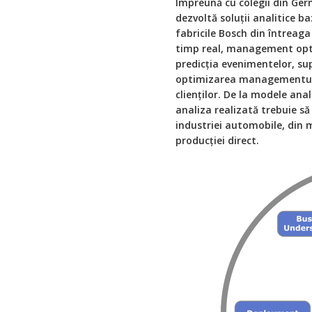
Împreună cu colegii din Germ
dezvoltă soluții analitice b
fabricile Bosch din întreag
timp real, management optim
predicția evenimentelor, su
optimizarea managementului 
clienților. De la modele ana
analiza realizată trebuie să
industriei automobile, din 
producției direct.