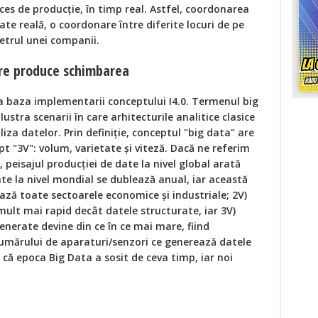
oces de producție, în timp real. Astfel, coordonarea
ate reală, o coordonare între diferite locuri de pe
etrul unei companii.
are produce schimbarea
a baza implementarii conceptului I4.0. Termenul big
lustra scenarii în care arhitecturile analitice clasice
iza datelor. Prin definiție, conceptul "big data" are
pt "3V": volum, varietate și viteză. Dacă ne referim
", peisajul producției de date la nivel global arată
te la nivel mondial se dublează anual, iar această
ză toate sectoarele economice și industriale; 2V)
mult mai rapid decât datele structurate, iar 3V)
enerate devine din ce în ce mai mare, fiind
umărului de aparaturi/senzori ce generează datele
 că epoca Big Data a sosit de ceva timp, iar noi