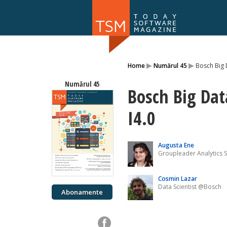
Numărul 169
▸
▸
Home
Numărul 45
Bosch Big D
NOU
Numărul 45
Bosch Big Dat
I4.0
Augusta Ene
Groupleader Analytics 
Cosmin Lazar
Data Scientist @Bosch
Abonamente