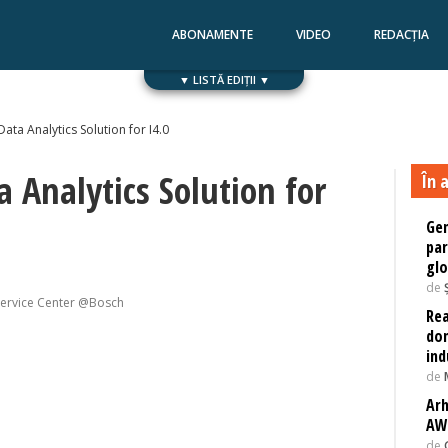
ABONAMENTE
VIDEO
REDACȚIA
▼ LISTĂ EDIȚII ▼
Numărul 168
Numărul 167
ata Analytics Solution for I4.0
a Analytics Solution for
În a
Gem
par
glo
de
Service Center @Bosch
Rea
dom
ind
de
Arh
AW
de