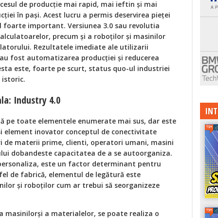
cesul de producție mai rapid, mai ieftin și mai
cției în pași. Acest lucru a permis deservirea pieței
 foarte important. Versiunea 3.0 sau revolutia
calculatoarelor, precum și a roboților și masinilor
latorului. Rezultatele imediate ale utilizarii
e au fost automatizarea producției și reducerea
esta este, foarte pe scurt, status quo-ul industriei
istoric.
la: Industry 4.0
INT
ază pe toate elementele enumerate mai sus, dar este
si element inovator conceptul de conectivitate
i de materii prime, clienti, operatori umani, masini
orului dobandeste capacitatea de a se autoorganiza.
personaliza, este un factor determinant pentru
tfel de fabrică, elementul de legătură este
ilor și roboților cum ar trebui să seorganizeze
 masinilorși a materialelor, se poate realiza o