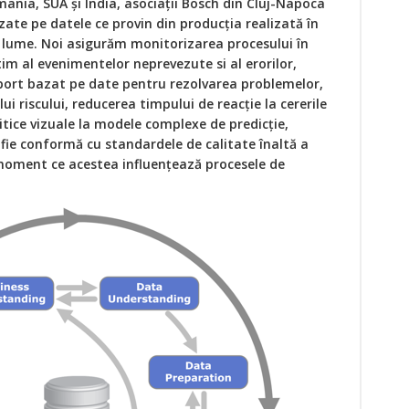
ania, SUA și India, asociații Bosch din Cluj-Napoca
azate pe datele ce provin din producția realizată în
a lume. Noi asigurăm monitorizarea procesului în
 al evenimentelor neprevezute si al erorilor,
port bazat pe date pentru rezolvarea problemelor,
riscului, reducerea timpului de reacție la cererile
litice vizuale la modele complexe de predicție,
 fie conformă cu standardele de calitate înaltă a
moment ce acestea influențează procesele de