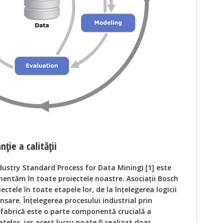
ție a calității
ustry Standard Process for Data Mining) [1] este
mentăm în toate proiectele noastre. Asociații Bosch
ctele în toate etapele lor, de la înțelegerea logicii
ansare. Înțelegerea procesului industrial prin
n fabrică este o parte componentă crucială a
telor, iar acest lucru poate fi realizat doar