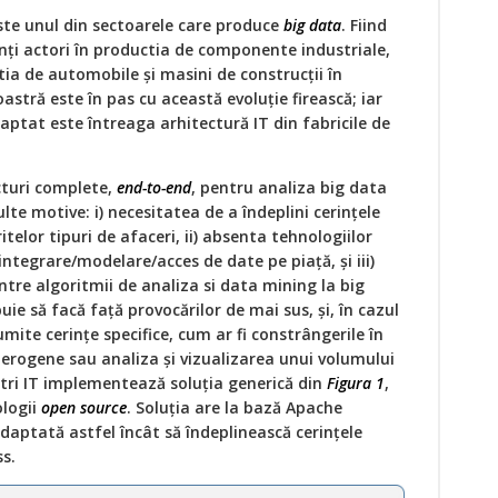
ste unul din sectoarele care produce
big data
. Fiind
nți actori în productia de componente industriale,
a de automobile și masini de construcții în
stră este în pas cu această evoluție firească; iar
aptat este întreaga arhitectură IT din fabricile de
turi complete,
end-to-end
, pentru analiza big data
te motive: i) necesitatea de a îndeplini cerințele
itelor tipuri de afaceri, ii) absenta tehnologiilor
ntegrare/modelare/acces de date pe piață, și iii)
tre algoritmii de analiza si data mining la big
ie să facă față provocărilor de mai sus, și, în cazul
mite cerințe specifice, cum ar fi constrângerile în
terogene sau analiza și vizualizarea unui volumului
ștri IT implementează soluția generică din
Figura 1
,
ologii
open source
. Soluția are la bază Apache
aptată astfel încât să îndeplinească cerințele
s.