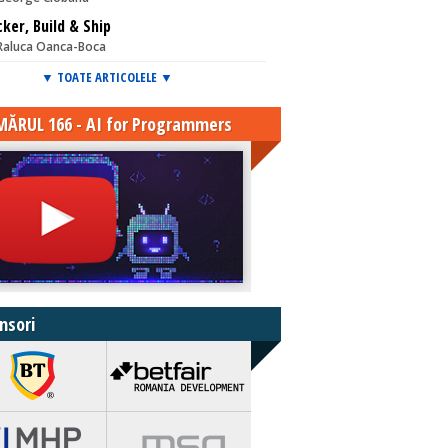
ker, Build & Ship
Raluca Oanca-Boca
▼ TOATE ARTICOLELE ▼
ĂRUL 166 - AI for Programmers
nsori