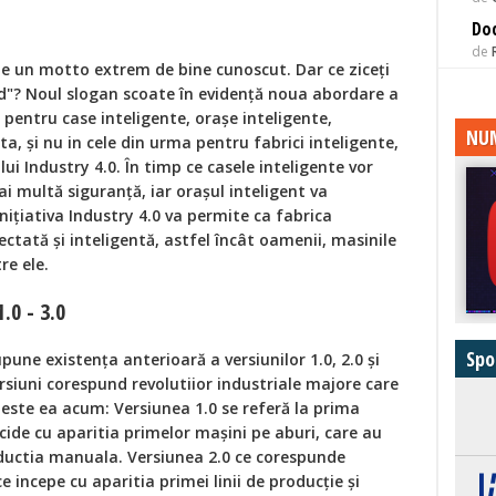
Doc
de
ste un motto extrem de bine cunoscut. Dar ce ziceți
d"? Noul slogan scoate în evidență noua abordare a
 pentru case inteligente, orașe inteligente,
NUM
a, și nu in cele din urma pentru fabrici inteligente,
ui Industry 4.0. În timp ce casele inteligente vor
i multă siguranță, iar orașul inteligent va
inițiativa Industry 4.0 va permite ca fabrica
onectată și inteligentă, astfel încât oamenii, masinile
re ele.
1.0 - 3.0
Spo
une existența anterioară a versiunilor 1.0, 2.0 și
versiuni corespund revolutiior industriale majore care
ste ea acum: Versiunea 1.0 se referă la prima
ncide cu aparitia primelor mașini pe aburi, care au
ductia manuala. Versiunea 2.0 ce corespunde
e incepe cu aparitia primei linii de producție și