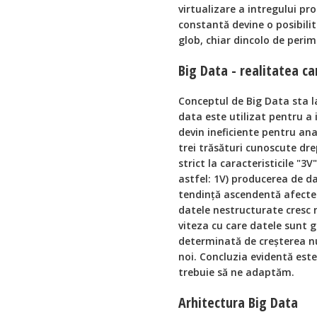
virtualizare a intregului pr
constantă devine o posibilit
glob, chiar dincolo de perim
Big Data - realitatea c
Conceptul de Big Data sta l
data este utilizat pentru a i
devin ineficiente pentru anal
trei trăsături cunoscute dre
strict la caracteristicile "3V
astfel: 1V) producerea de da
tendință ascendentă afectea
datele nestructurate cresc 
viteza cu care datele sunt g
determinată de creșterea n
noi. Concluzia evidentă este
trebuie să ne adaptăm.
Arhitectura Big Data