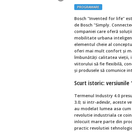
PROGRAMARE
Bosch "Invented for life" e
de Bosch "Simply. Connecte
companiei care oferă soluții
mobilitate urbana inteligent
elementul cheie al conceptul
oferi mai mult confort și ma
îmbunătăți calitatea vieții, 
viitorului să fie flexibilă, c
și produsele să comunice int
Scurt istoric: versiunile 
Termenul Industry 4.0 presup
3.0; si intr-adevăr, aceste 
au modelat lumea asa cum e
revolutie industriala ce coi
inlocuit mare parte din pro
practic revolutiei tehnologic