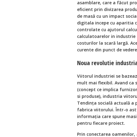
asamblare, care a făcut pro
eficient prin divizarea produ
de masă cu un impact social
digitala incepe cu aparitia 
controlate cu ajutorul calcu
calculatoarelor in industri
costurilor la scară largă. Ac
curente din punct de vedere 
Noua revolutie industria
Viitorul industriei se baze
mult mai flexibil. Avand ca 
(concept ce implica furnizor
si produse), industria viit
Tendința socială actuală a 
fabrica viitorului. Într-o as
informația care spune masin
pentru fiecare proiect.
Prin conectarea oamenilor, a