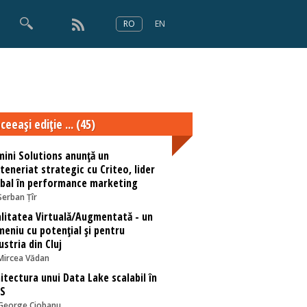
RO
EN
×
Numărul 166
ceeaşi ediţie ... (45)
ini Solutions anunță un
teneriat strategic cu Criteo, lider
bal în performance marketing
Șerban Țîr
litatea Virtuală/Augmentată - un
eniu cu potențial și pentru
ustria din Cluj
Mircea Vădan
itectura unui Data Lake scalabil în
S
George Ciobanu