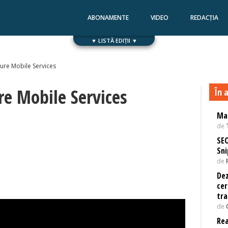
ABONAMENTE
VIDEO
REDACȚIA
▼ LISTĂ EDIȚII ▼
Numărul 168
Numărul 167
re Mobile Services
e Mobile Services
În a
Mad
de
SEO
Sni
de
Dez
cer
tra
de
Rea