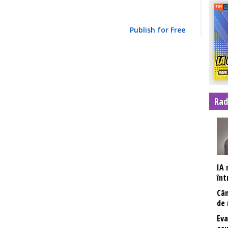
Publish for Free
Rad
IA 
înt
Cân
de 
Eva