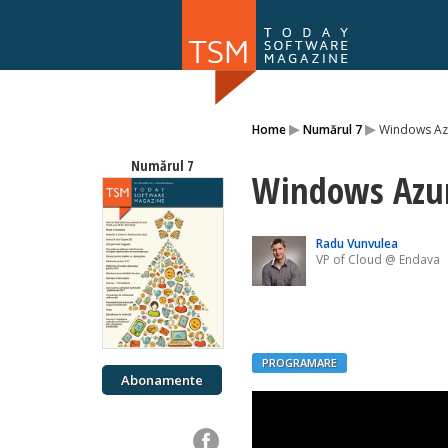
Numărul 169
▸
▸
Home
Numărul 7
Windows Azu
NOU
Numărul 7
Windows Azur
Radu Vunvulea
VP of Cloud @ Endava
PROGRAMARE
Abonamente