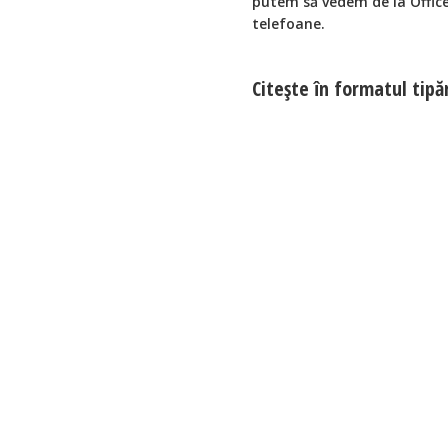
putem să vedem de la Office
telefoane.
Citeşte în formatul tipă