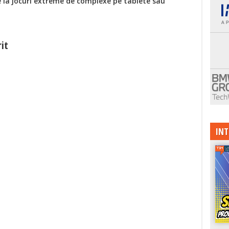
 la jocuri extreme de complexe pe tablete sau
rit
INT