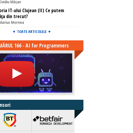
Ovidiu Mățan
oria IT-ului Clujean (II) Ce putem
ăța din trecut?
Marius Mornea
▼ TOATE ARTICOLELE ▼
ĂRUL 166 - AI for Programmers
nsori