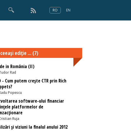
RO
EN
×
Numărul 166
ceeaşi ediţie ... (7)
e in România (II)
Tudor Rad
 - Cum putem creşte CTR prin Rich
ppets?
Radu Popescu
voltarea software-ului financiar
inţele platformelor de
nzacţionare
Cristian Ruja
lizări și viziuni la finalul anului 2012