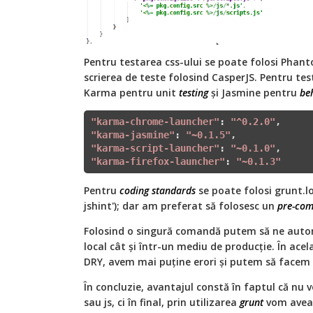
Pentru testarea css-ului se poate folosi Phan
scrierea de teste folosind CasperJS. Pentru tes
Karma pentru unit
testing
și Jasmine pentru
beh
"karma-chrome-launcher"
: 
"^0.2.0"
"karma-jasmine"
: 
"~0.1.5"
"karma-script-launcher"
: 
"~0.1.0"
"karma-firefox-launcher"
: 
"~0.1.3"
Pentru
coding standards
se poate folosi grunt.
jshint'); dar am preferat să folosesc un
pre-com
Folosind o singură comandă putem să ne aut
local cât și într-un mediu de producție. În acel
DRY, avem mai puține erori și putem să facem 
În concluzie, avantajul constă în faptul că nu 
sau js, ci în final, prin utilizarea
grunt
vom avea 