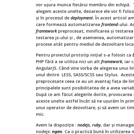
vor ușura munca fiecărui membru din echipă. T
alegem aceste unelte, deoarece ele vor fi folosi
și în procesul de
deployment
. În acest articol a
care formează automatizarea
frontend
-ului. A
framework
preprocesat, minificarea și testarea c
testarea js-ului și , de asemenea, automatiza
procese
atât pentru mediul de dezvoltare local
Pentru proiectul prototip inițial s-a folosit ca
PHP fără a se utiliza nici un alt
framework
, iar 
AngularJS. Când vine vorba de alegerea unui li
unul dintre LESS, SASS/SCSS sau Stylus. Aceste
preprocesate ceea ce au un avantaj fața de lim
principalele sunt posibilitatea de a avea varia
După ce am făcut alegerile dorite, provocare
aceste unelte astfel încât să ne ușurăm în p
unui operator de dezvoltare, și să avem un ti
mic.
Avem la dispoziție :
nodejs
,
ruby
, dar și manage
nodejs:
npm
. Ca o practică bună în utilizarea