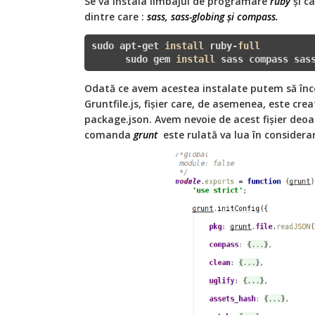
Se va instala limbajul de programare
ruby
și c
dintre care :
sass, sass-globing și compass.
sudo apt-get 
install
 ruby-
full
      sudo gem 
install
 sass compass sas
Odată ce avem acestea instalate putem să înce
Gruntfile.js, fișier care, de asemenea, este creat
package.json. Avem nevoie de acest fișier deoa
comanda
grunt
este rulată va lua în considerare