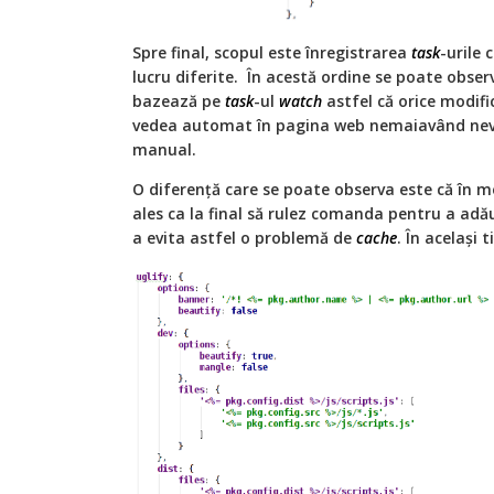
Spre final, scopul este înregistrarea
task
-urile
lucru diferite. În acestă ordine se poate obse
bazează pe
task
-ul
watch
astfel că orice modifi
vedea automat în pagina web nemaiavând nev
manual.
O diferență care se poate observa este că în m
ales ca la final să rulez comanda pentru a ad
a evita astfel o problemă de
cache
. În același 