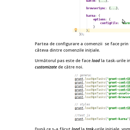
Partea de configurare a comenzii se face prin f
câteva dintre comenzile inițiale.
Următorul pas este de face
load
la task-urile i
customizate
de către noi.
După ce s-a făcut
load
la
task
-urile inițiale, vo