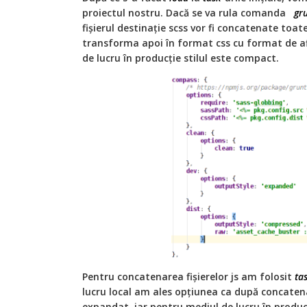
proiectul nostru. Dacă se va rula comanda
gr
fișierul destinație scss vor fi concatenate toate
transforma apoi în format css cu format de a
de lucru în producție stilul este compact.
Pentru concatenarea fișierelor js am folosit
ta
lucru local am ales opțiunea ca după concatenar
expandat, iar pentru mediul de lucru în produc