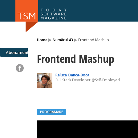
Numărul 169
Numărul 
▸
▸
Home
Numărul 43
Frontend Mashup
NOU
Abonamente
Frontend Mashup
Raluca Oanca-Boca
Full Stack Developer @Self-Employed
PROGRAMARE