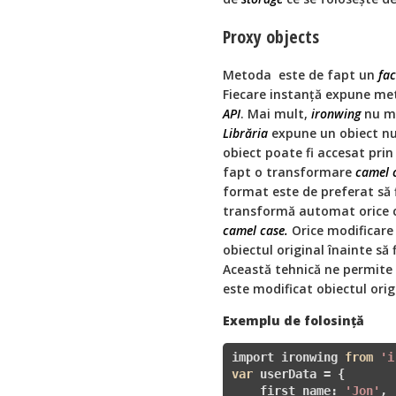
Proxy objects
Metoda este de fapt un
fa
Fiecare instanţă expune m
API
. Mai mult,
ironwing
nu mo
Librăria
expune un obiect n
obiect poate fi accesat prin
fapt o transformare
camel 
format este de preferat să fi
transformă automat orice
camel case.
Orice modificare
obiectul original înainte să
Această tehnică ne permite
este modificat obiectul orig
Exemplu de folosinţă
import ironwing 
from
'i
var
 userData = {

    first_name: 
'Jon'
,
