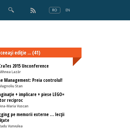
RO
EN
×
Numărul 166
ceeaşi ediţie ... (41)
raTes 2015 Unconference
Mihnea Lazăr
e Management: Preia controlul!
Magnoliu Stan
ginație + implicare + piese LEGO=
tor reciproc
Ana-Maria Vuscan
ging pe memorii externe … lecții
ățate
Radu Vunvulea