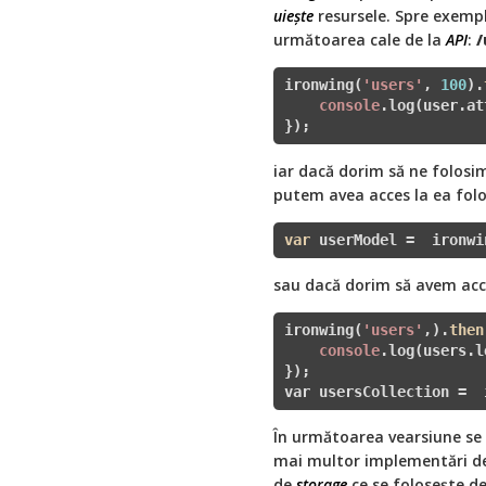
uieşte
resursele. Spre exempl
următoarea cale de la
API
:
/
ironwing(
'users'
, 
100
).
console
.log(user.at
});  
iar dacă dorim să ne folosim
putem avea acces la ea fo
var
 userModel =  ironwi
sau dacă dorim să avem acce
ironwing(
'users'
,).
then
console
.log(users.l
var
 usersCollection =  
În următoarea vearsiune se
mai multor implementări d
de
storage
ce se foloseşte d