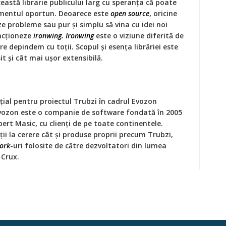
astă librarie publicului larg cu speranţa că poate
omentul oportun. Deoarece este
open source
, oricine
e probleme sau pur şi simplu să vina cu idei noi
uncţioneze
ironwing. Ironwing
este o viziune diferită de
re depindem cu toţii. Scopul şi esenţa librăriei este
it și cât mai uşor extensibilă.
țial pentru proiectul Trubzi în cadrul Evozon
vozon este o companie de software fondată în 2005
bert Masic, cu clienți de pe toate continentele.
ii la cerere cât și produse proprii precum Trubzi,
ork
-uri folosite de către dezvoltatori din lumea
 Crux.