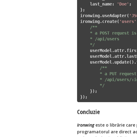
    last_name: 
'Doe'
;

};

ironwing.useAdapter(
'JS
ironwing.create(
'users'
/**

    * a POST request is
    * /api/users

    */
    userModel.attr.firs
    userModel.attr.last
    userModel.update().
/**

        * a PUT request
        * /api/users/:id
        */
    });

});  
Concluzie
Ironwing
este o librărie care
programatorul are direct a