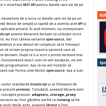
e o interfaţă
REST API
pentru datele care vin de pe
NUM
 necesitate de a lucra cu datele care vin de pe un
dă destul de simplă și rapidă de a asimila acel
API
şi
 aplicaţie privată. În acel moment, nu intenționam
Script
anume deoarece doream să utilizăm strict
te. Au fost câteva variante
open-source
, dar
ndinţe şi era destul de complicat să le foloseşti
put să scriem propria noastra variantă care să
ne doream. După ce s-a scris o primă versiune mai
că funcţionează exact cum ne-am aşteptat, ne-am
Spo
 alţi programatori. Aşa că ne-am hotărât să
sată sub forma unei librării
open-source
. Aşa a luat
m noilor standarde
EcmaScript
şi se foloseşte de
re precum
promises
. Totodată, această librarie este
a concepte precum:
adapters, storage, proxy
stracte au fost gândite astfel ca
ironwing
să fie
Mai mult decât atât, această
librarie
a fost