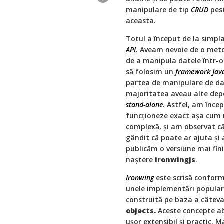
manipulare de tip
CRUD
pest
aceasta.
Totul a început de la simpla
API
. Aveam nevoie de o meto
de a manipula datele într-o
să folosim un
framework Java
partea de manipulare de da
majoritatea aveau alte depe
stand-alone
. Astfel, am înce
funcționeze exact așa cum 
complexă, şi am observat 
gândit că poate ar ajuta şi
publicăm o versiune mai fini
naştere
ironwingjs
.
Ironwing
este scrisă confor
unele implementări popula
construită pe baza a câtev
objects.
Aceste concepte ab
uşor extensibil şi practic. 