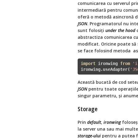
comunicarea cu serverul pr
intermediară pentru comun
oferă o metodă asincronă d
JSON
. Programatorul nu inte
sunt folosiţi
under the hood
abstractiza comunicarea cu 
modificat. Oricine poate să 
se face folosind metoda as
import
 ironwing 
from
'i
ironwing.useAdapter(
'JS
Această bucată de cod setea
JSON
pentru toate operaţiile
singur parametru, şi anume
Storage
Prin
default
,
ironwing
foloseş
la server una sau mai multe
storage-ului
pentru a putea fi