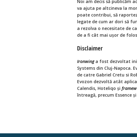
Noi am decis să publicăm ace
va ajuta pe altcineva la m
poate contribui, să raportez
legate de cum ar dori să f
a rezolva o necesitate de ca
de a fi cât mai uşor de folos
Disclaimer
Ironwing
a fost dezvoltat ini
Systems din Cluj-Napoca. E
de catre Gabriel Cretu si Ro
Evozon dezvoltă atât aplicaț
Calendis, Hoteliqo și
framew
întreagă, precum Essence și