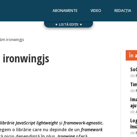
ABONAMENTE
VIDEO
REDACȚIA
▼ LISTĂ EDIȚII ▼
Numărul 168
Numărul 167
ăm ironwingjs
 ironwingjs
În a
SoC
de
Tim
de
Ima
aju
de
Log
librărie JavaScript lightweight
şi
framework-agnostic.
înv
egem o librărie care nu depinde de un
framework
de
ă nicio dependinţă în plus.
Ironwing
oferă