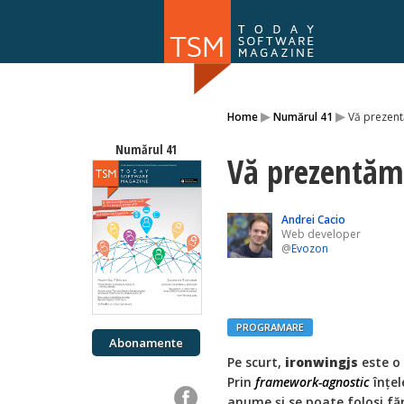
Numărul 169
▸
▸
Home
Numărul 41
Vă prezent
NOU
Numărul 41
Vă prezentăm
Andrei Cacio
Web developer
@
Evozon
PROGRAMARE
Abonamente
Pe scurt,
ironwingjs
este o
Prin
framework-agnostic
înţel
anume și se poate folosi făr