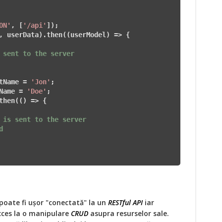
ON'
, [
'/api'
]);

, userData).then((userModel) => {

 sent to the server

tName = 
'Jon'
;

Name = 
'Doe'
;

then(() => {

 is sent to the server



 poate fi uşor "conectată" la un
RESTful API
iar
cces la o manipulare
CRUD
asupra resurselor sale.