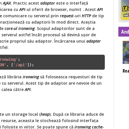
in
AJAX
. Practic acest
adaptor
este o interfaţă
icarea cu
API
-ul oferit de browser, numit . Acest
API
e comunicare cu serverul prin
request
-uri
HTTP
de tip
racţionează cu adaptorii în mod direct. Aceştia
de
core-ul ironwing
. Scopul adaptorilor sunt de a
And
serverul astfel încât procesul să devină uşor de
scrie propriul său adaptor. Încărcarea unui
adapter
tfel:
ronwing'
;

ON'
, [
'/api'
]);  
Re
ză librăria
ironwing
să foloseasca requesturi de tip
 cu serverul. Acest tip de adaptor are nevoie de un
 calea către
API
.
te un storage local (
heap
). După ce libraria aduce de
 resurse, aceasta le stochează folosind interfaţa
 folosite in viitor. Se poate spune că
ironwing cache-