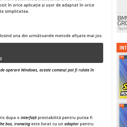
sit în orice aplicaţie şi ușor de adaptat în orice
te simplitatea.
olosind una din următoarele metode afişate mai jos:
INT
g
l de operare Windows, aceste comenzi pot fi rulate în
cris dupa o
interfaţă
prestabilită pentru putea fi
the box, ironwing
este livrat cu un
adaptor
pentru