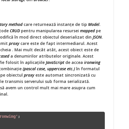
ctory method
care returnează instanţe de tip
Model
.
etode
CRUD
pentru manipularea resursei
mapped
pe
difică în mod direct obiectul deserializat din
JSON
.
umit
proxy
care este de fapt intermediarul. Acest
 cheia . Mai mult decât atât, acest obiect este de
cased
a denumirilor atributelor originale. Acest
e folosit în aplicaţiile
JavaScript
de accea
ironwing
 combinaţie
(pascal case, uppercase etc.)
în formatul
 pe obiectul
proxy
este automat sincronizată cu
 fie transmis serverului sub forma serializată.
 să avem un control mult mai mare asupra cum
inal.
ronwing'