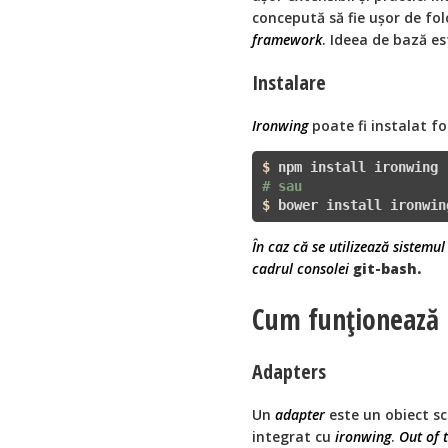
concepută să fie uşor de folo
framework
. Ideea de bază es
Instalare
Ironwing
poate fi instalat f
$ 
# sau
$ 
bower install ironwin
În caz că se utilizează sistemu
cadrul consolei
git-bash.
Cum funţionează
Adapters
Un
adapter
este un obiect s
integrat cu
ironwing
.
Out of 