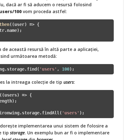
u, dacă ar fi să aducem o resursă folosind
users/100
vom proceda astfel:
then
(
(user)
 =>
 { 

tr.name); 

 de această resursă în altă parte a aplicaţiei,
losind următoarea metodă:
ng.storage.find(
'users'
, 
100
);  
s la intreaga colecţie de tip
users
:
(
(users)
 =>
 { 

ength); 

ironwing.storage.findAll(
'users'
);
 doreşte implementarea unui sistem de folosire a
e tip
storage
. Un exemplu bun ar fi o implementare
e
local storage
din
browser
.